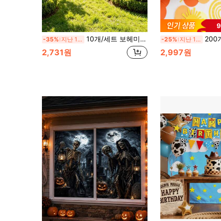
10개/세트 보헤미안 스타일 선샤인 배너 장식, 펠트 인조 꽃 "Here Comes The Sun" 히피 비즈 행잉 장식, 첫 항해, 보헤미안 미학, 실내/실외 장식, 세례, 생일, 이중 레이어 디자인, 두꺼운 소재
200개/100개 보헤미안 스타일 "태양 & 폴카 도트" 컨페티 - "첫 
-35%
지난 12 시간
-25%
지난 12 시간
2,731원
2,997원