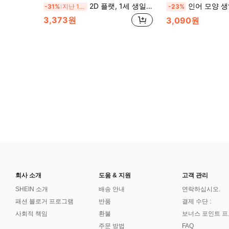
2D 플랫, 1세 생일 펠트 배너 세트, ONE 글자 체크무늬 펜던트 번팅 + 숫자 1 파티 모자 컵케이크 풍선 컷아웃이 있는 카툰 1세 생일 가랜드, 아기 첫 생일 파티 벽걸이 장식
인어 모양 생일 배너 깃발 - 인어 테마 파티 페넌트 배너 화환, 바다 테마, 인어 테마, 
-31%
지난 12 시간
-23%
3,373원
3,090원
회사 소개
도움 & 지원
고객 관리
SHEIN 소개
배송 안내
연락하십시오.
패션 블로거 프로그램
반품
결제 수단 :
사회적 책임
환불
보너스 포인트 
주문 방법
FAQ