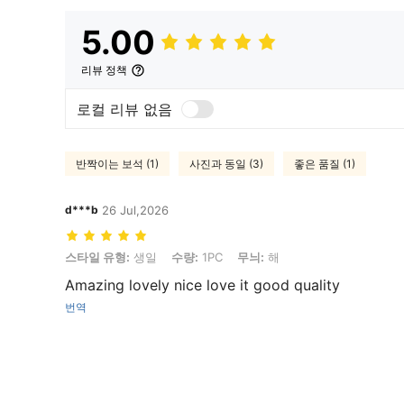
5.00
리뷰 정책
로컬 리뷰 없음
반짝이는 보석 (1)
사진과 동일 (3)
좋은 품질 (1)
d***b
26 Jul,2026
스타일 유형: 생일, 수량: 1PC, 무늬: 해
스타일 유형:
생일
수량:
1PC
무늬:
해
Amazing lovely nice love it good quality
번역