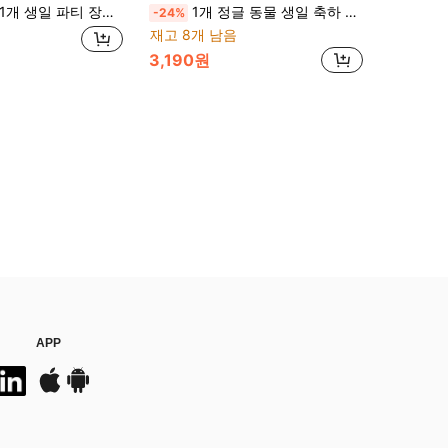
1개 생일 파티 장식용 당겨 깃발, 검정색 종이 걸이 배너, 파티 장식용, 개학, 발렌타인데이
1개 정글 동물 생일 축하 배너, 열대 잎 야생 동물 레터 가랜드, 기린, 사자, 원숭이, 코끼리 테마 파티 배경, 케이크 테이블 벽걸이 장식, 생일 파티 용품, 포토부스 룸 데코
-24%
재고 8개 남음
3,190원
APP