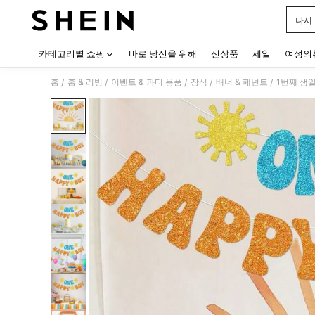
나시
Use up
카테고리별 쇼핑
바로 당신을 위해
신상품
세일
여성의
홈
홈 & 리빙
이벤트 & 파티 용품
장식
배너 & 페넌트
1번째 생일
/
/
/
/
/