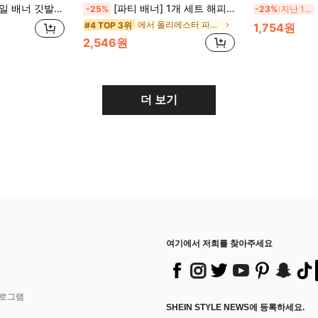
베이비 샤워, 생일 파티 분위기 장식, 해피 버스데이 장식 파티, 가정 벽 및 휴일 장식
[파티 배너] 1개 세트 해피 버스데이 무지개 구름 풍선 촛불 다채로운 배경 천, 파티 장식, 정원, 집, 방 장식, 생일 파티, 실내 및 실외 활동, 사진 소품, 완벽한 선물에 적합
-25%
-23%
지난 12 시간
에서 폴리에스터 파티 배경
#4 TOP 3위
1,754원
2,546원
더 보기
여기에서 저희를 찾아주세요
프로그램
SHEIN STYLE NEWS에 등록하세요.