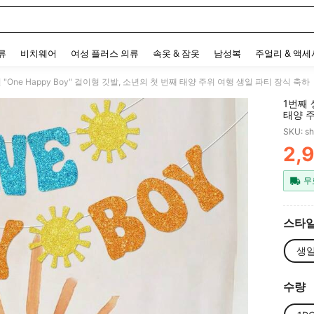
 and down arrow keys to navigate search 최근 검색어 and 검색 후 발견. Press Enter 
류
비치웨어
여성 플러스 의류
속옷 & 잠옷
남성복
주얼리 & 액
 "One Happy Boy" 걸이형 깃발, 소년의 첫 번째 태양 주위 여행 생일 파티 장식 축하
1번째 
태양 주
SKU: s
2,
PR
무
스타일
생
수량