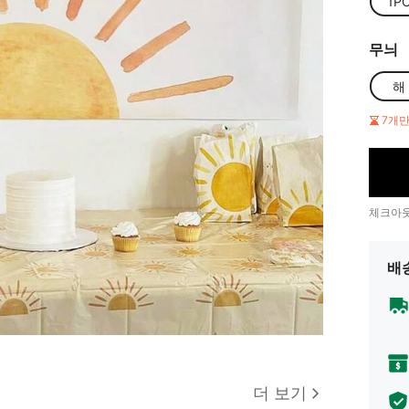
1P
무늬
해
7개
체크아웃
배
더 보기