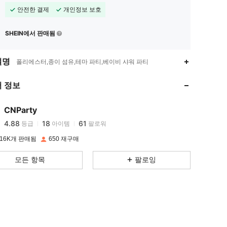
안전한 결제
개인정보 보호
SHEIN에서 판매됨
4.88
18
61
설명
폴리에스터,종이 섬유,테마 파티,베이비 샤워 파티
4.88
18
61
 정보
4.88
18
61
4.88
18
61
CNParty
4.88
18
61
등급
아이템
팔로워
p***z
다음
하루 전에
4.88
18
61
16K개 판매됨
650 재구매
4.88
18
61
모든 항목
팔로잉
4.88
18
61
4.88
18
61
4.88
18
61