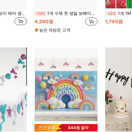
웨스턴 카우보이 모자 & 보안관 별 펜던트 번팅, 장난감 영감 스토리 스타일 파티 장식
1개 수제 첫 생일 보헤미안 하이체어 배너, 실 태슬 가랜드, 무지개 빨강 주황 노랑 초록 파랑 다색 반짝이 태슬 번팅, 침실 장식
1개 1M x 2M 파티 배경, 금속 호일, 술 장식, 금속 커튼,
-23%
-22%
4,290원
1,790원
높은 재방문 고객
844원 절약