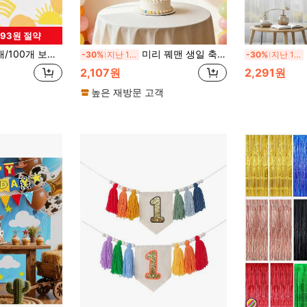
993원 절약
비행, 태양 주변: 당신은 나의 햇살" 테이블 스캐터 - 생일 파티, 결혼식, 보헤미안 테마 모임, 베이비 샤워 및 신부 파티를 위한 이상적인 테이블 장식
미리 꿰맨 생일 축하 배너 세트, 무지개 펠트 폼폼 포함, 재사용 가능한 생일 축하 파티 장식
이
-30%
지난 12 시간
-30%
지난 12 시간
2,107원
2,291원
높은 재방문 고객