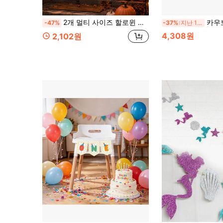
2개 멀티 사이즈 할로윈 스켈레톤 윈도우 배너, 보름달 묘지 랜턴 그림 리퍼 스켈레톤 호박 랜턴 프린트, 공포 가짜 창문 장면 배너, 유령의 집, 거실, 현관 및 할로윈 파티 장식에 적합
카우보이 테마 생일 축하 배너 세트, 
-47%
-37%
지난 12 시간
4,308원
2,102원