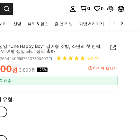
0
0
to select.
세서리
신발
뷰티 & 헬스
홈 앤 리빙
가방 & 러기지
스포츠 & 아웃
생일 "One Happy Boy" 걸이형 깃발, 소년의 첫 번째
위 여행 생일 파티 장식 축하
h260424095875237890607
(5 리뷰)
900
마지막 12시간
원
3,890원
-25%
ICE AND AVAILABILITY
료 배송
 유형:
일