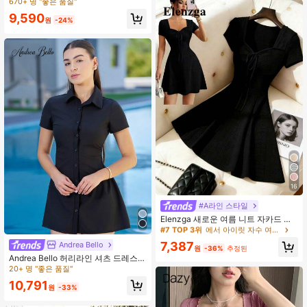
루넥 싱글 버튼 민소매 캐주얼 미니 드
670+ 명 "좋은 품질"
레스
9,590
원
-24%
16
#7 TOP 3위
에서 아이릿 자수 여성 드레스
230+ 명 "예쁨"
#A라인 스타일
#7 TOP 3위
#7 TOP 3위
에서 아이릿 자수 여성 드레스
에서 아이릿 자수 여성 드레스
Elenzga 새로운 여름 니트 자카드 섹
시 슬림핏 보우노트 허리 숏 드레스,
230+ 명 "예쁨"
230+ 명 "예쁨"
크림 옐로우
#7 TOP 3위
에서 아이릿 자수 여성 드레스
7,387
Andrea Bello
원
-36%
추정된
230+ 명 "예쁨"
Andrea Bello 허리라인 셔츠 드레스,
캐주얼 섹시 미니 여성 패션
20+ 명 "좋은 품질"
10,791
원
-33%