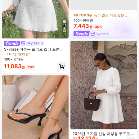
30+ 명 "좋은 원단 소재"
#6 TOP 3위
#6 TOP 3위
등이 없는 여성 짧은 드레스
등이 없는 여성 짧은 드레스
30+ 명 "좋은 원단 소재"
30+ 명 "좋은 원단 소재"
100+ 판매됨
#6 TOP 3위
등이 없는 여성 짧은 드레스
7,443
30+ 명 "좋은 원단 소재"
원
-30%
Sweetra
12
Skyraze
Skyraze 여성용 솔리드 컬러 프론트
타이 러플 소매 패셔너블 미니 드레스
190+ 명 "좋아함"
100+ 판매됨
11,083
원
-29%
2026년 초가을 신상 여성용 루즈핏 미
13,124
니멀 라운드넥 랜턴 긴팔 드레스, 탄력