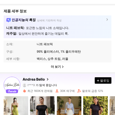
제품 세부 정보
인공지능의 특징
상세에 기반하여 작성
니트 패브릭:
포근한 느낌의 니트 소재입니다.
캐주얼:
일상에서 편안하게 즐기는 데일리 룩.
소재:
니트 패브릭
구성:
99% 폴리에스터, 1% 폴리우레탄
세부 사항:
백리스, 상추 트림, 러플
더 보기
82K 팔로워
4.89
Andrea Bello
팔로잉
t***9
가 탐색 중입니다
82K 팔로워
4.89
최근 160K개 판매됨
30K 재구매
팔로워 급증 12%
82K 팔로워
4.89
82K 팔로워
4.89