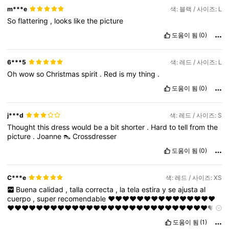
m***e
색: 블랙 / 사이즈: L
So
flattering
,
looks
like
the
picture
도움이 됨
(0)
6***5
색: 레드 / 사이즈: L
Oh
wow
so
Christmas
spirit
.
Red
is
my
thing
.
도움이 됨
(0)
j***d
색: 레드 / 사이즈: S
Thought
this
dress
would
be
a
bit
shorter
.
Hard
to
tell
from
the
picture
.
Joanne
👠
Crossdresser
도움이 됨
(0)
C***e
색: 레드 / 사이즈: XS
Buena
calidad
,
talla
correcta
,
la
tela
estira
y
se
ajusta
al
cuerpo
,
super
recomendable
❤️❤️❤️❤️❤️❤️❤️❤️❤️❤️❤️❤️❤️❤️❤️
❤️❤️❤️❤️❤️❤️❤️❤️❤️❤️❤️❤️❤️❤️❤️❤️❤️❤️❤️❤️❤️❤️❤️❤️❤️❤️❤️❤️❤️
❤️❤️❤️❤️❤️❤️❤️❤️❤️❤️❤️❤️
도움이 됨
(1)