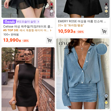
5
21
#5 TOP 3위
에서 계층형 레이어 여성 드레스
EMERY ROSE 여성용 여름 민소매 하
180+ 명 "좋은 원단 소재"
#오프숄더 슬릿
이웨스트 플레어 헴 미니 드레스
20+ 명 "화려함/좋음"
#5 TOP 3위
#5 TOP 3위
에서 계층형 레이어 여성 드레스
에서 계층형 레이어 여성 드레스
Celisse 여성 캐주얼/직장/데이트 콜
드 숄더 랜턴 슬리브 허리 신치 레이어
180+ 명 "좋은 원단 소재"
180+ 명 "좋은 원단 소재"
10,593
원
-30%
드 헴 숏 드레스, 봄/여름/가을
100+ 판매됨
#5 TOP 3위
에서 계층형 레이어 여성 드레스
180+ 명 "좋은 원단 소재"
13,990
원
-25%
32
#7 TOP 3위
에서 버튼 앞면 여성 드레스