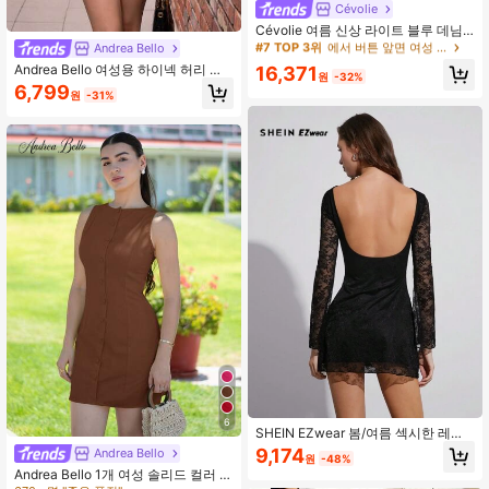
970+ 명 "예쁨"
Cévolie
#7 TOP 3위
#7 TOP 3위
에서 버튼 앞면 여성 드레스
에서 버튼 앞면 여성 드레스
Cévolie 여름 신상 라이트 블루 데님
효과 디지털 프린트 루즈 허리 밴딩 바
970+ 명 "예쁨"
970+ 명 "예쁨"
Andrea Bello
디콘 원피스
#7 TOP 3위
에서 버튼 앞면 여성 드레스
Andrea Bello 여성용 하이넥 허리 션
16,371
원
-32%
A 라인 드레스, 유행과 다용도함을 겸
970+ 명 "예쁨"
6,799
원
-31%
비하며 사무실용으로 적합
6
SHEIN EZwear 봄/여름 섹시한 레이
스 트럼펫 소매 블랙 라운드 넥 드레스
9,174
Andrea Bello
원
-48%
Andrea Bello 1개 여성 솔리드 컬러 크