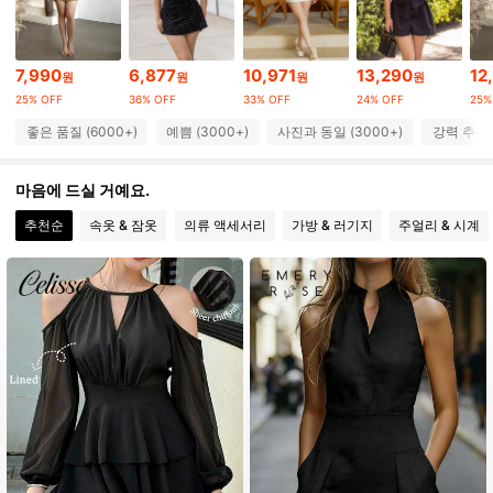
82K 팔로워
4.89
7,990
6,877
10,971
13,290
12
82K 팔로워
4.89
원
원
원
원
25% OFF
36% OFF
33% OFF
24% OFF
25%
82K 팔로워
4.89
좋은 품질 (6000+)
예쁨 (3000+)
사진과 동일 (3000+)
강력 추천 (
82K 팔로워
4.89
마음에 드실 거예요.
추천순
속옷 & 잠옷
의류 액세서리
가방 & 러기지
주얼리 & 시계
82K 팔로워
4.89
82K 팔로워
4.89
82K 팔로워
4.89