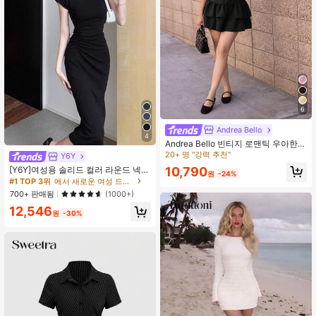
6
Andrea Bello
4
Andrea Bello 빈티지 로맨틱 우아한
#1 TOP 3위
에서 새로운 여성 드레스
장난스러운 귀여운 달콤한 보헤미안
20+ 명 "강력 추천"
80+ 명 "트렌디"
Y6Y
음악 축제 휴가 데이트 사무실 출퇴근
#1 TOP 3위
#1 TOP 3위
에서 새로운 여성 드레스
에서 새로운 여성 드레스
10,790
[Y6Y]여성용 솔리드 컬러 라운드 넥
민소매 A라인 더블 레이어 러플 미니
원
-24%
돌만 슬리브 러쉬드 허리 롱 드레스,
80+ 명 "트렌디"
80+ 명 "트렌디"
드레스 여름
여름 여성 의상 베이스 레이어 고급 반
#1 TOP 3위
에서 새로운 여성 드레스
700+ 판매됨
(1000+)
팔 슬림핏 블랙
80+ 명 "트렌디"
12,546
원
-30%