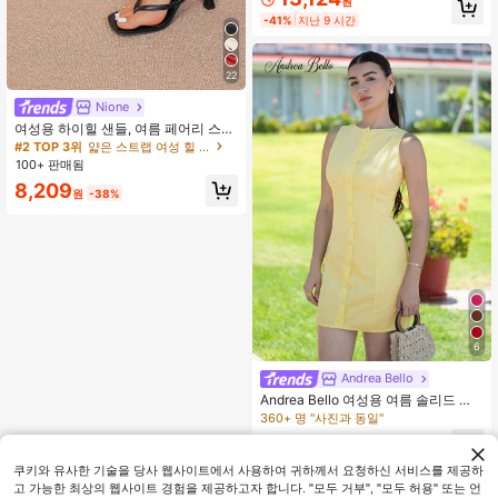
원
커프스, 화이트, 여성 파티 드레스 우
-41%
지난 9 시간
아한
22
Nione
여성용 하이힐 샌들, 여름 페어리 스타
일 얇은 힐 통 샌들, 헤어 슬라이드 토
#2 TOP 3위
얇은 스트랩 여성 힐 샌들
비치 휴가 패션 크리스크로스 스트랩
100+ 판매됨
슈즈, 데이트 나이트
8,209
원
-38%
6
Andrea Bello
Andrea Bello 여성용 여름 솔리드 컬
러 라운드 넥 싱글 버튼 민소매 캐주얼
360+ 명 "사진과 동일"
미니 드레스
9,364
원
-31%
쿠키와 유사한 기술을 당사 웹사이트에서 사용하여 귀하께서 요청하신 서비스를 제공하
고 가능한 최상의 웹사이트 경험을 제공하고자 합니다. "모두 거부", "모두 허용" 또는 언