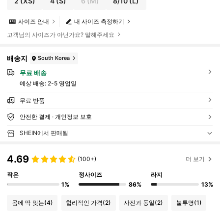
2
(XS)
4
(S)
6
(M)
8/10
(L)
사이즈 안내
내 사이즈 측정하기
고객님의 사이즈가 아닌가요? 말해주세요
배송지
South Korea
무료 배송
예상 배송:
2-5 영업일
무료 반품
안전한 결제 · 개인정보 보호
SHEIN에서 판매됨
4.69
(100+)
더 보기
작은
정사이즈
라지
1%
86%
13%
몸에 딱 맞는
(4)
합리적인 가격
(2)
사진과 동일
(2)
불투명
(1)