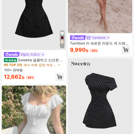
Turnttoni
Turnttoni 이 새로운 라운드 넥 드레스
7
는 또한. 그것은. 슬림한 핏이 파티 우
9,990
#5 TOP 3위
에서 버튼 앞면 여성 드레스
원
-25%
아함을 연출합니다
200+ 명 "좋아함"
#칼라 드레스
#5 TOP 3위
#5 TOP 3위
에서 버튼 앞면 여성 드레스
에서 버튼 앞면 여성 드레스
Sweetra 달콤하고 신선한 핑
국내배송
크 반팔 셔츠 드레스, 허리 졸라매는
200+ 명 "좋아함"
200+ 명 "좋아함"
슬리밍 스타일리시 블라우스 드레스
100+ 판매됨
#5 TOP 3위
에서 버튼 앞면 여성 드레스
여름용
200+ 명 "좋아함"
12,662
원
-28%
#6 TOP 3위
등이 없는 여성 짧은 드레스