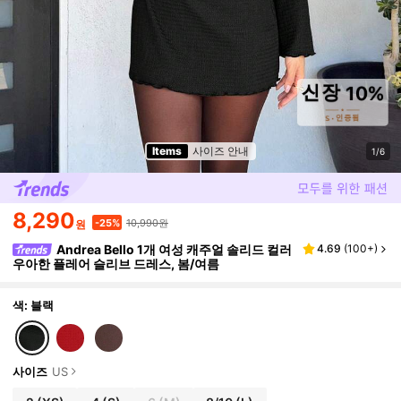
Items
사이즈 안내
1/6
8,290
10,990원
-25%
원
Andrea Bello 1개 여성 캐주얼 솔리드 컬러
4.69
(
100+
)
우아한 플레어 슬리브 드레스, 봄/여름
색: 블랙
사이즈
US