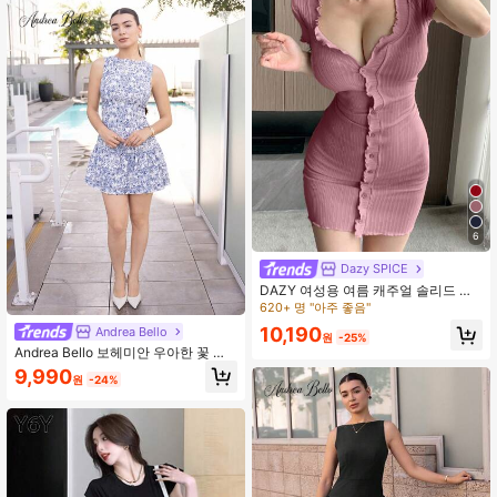
6
Dazy SPICE
DAZY 여성용 여름 캐주얼 솔리드 컬
러 앞면 버튼 보디콘 반팔 드레스 선드
620+ 명 "아주 좋음"
레스, 미니 드레스
10,190
Andrea Bello
원
-25%
Andrea Bello 보헤미안 우아한 꽃 프
린트 민소매 허리 조임 미니 드레스,
9,990
원
-24%
프랑스 스타일 졸업식 여름 의상, 봄/
여름