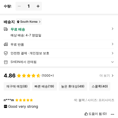
수량:
배송지
South Korea
무료 배송
예상 배송:
4-7 영업일
무료 반품
안전한 결제 · 개인정보 보호
SHEIN에서 판매됨
4.86
(1000+)
더 보기
재구매 예정
(8)
빠른 배송
(19)
높은 휴대성
(49)
스쿨룩
(40)
n***m
색: 블랙 / 사이즈: 프리사이즈
Good
very
strong
도움이 됨
(0)