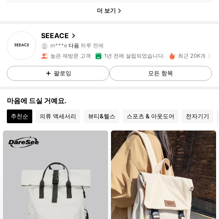
더 보기
899 팔로워
4.87
SEEACE
m***e
다음
하루 전에
f***o
가 탐색 중입니다
높은 재방문 고객
1년 전에 설립되었습니다.
최근 20K개 판
899 팔로워
4.87
팔로잉
모든 항목
899 팔로워
4.87
마음에 드실 거예요.
추천순
의류 액세서리
뷰티&헬스
스포츠 & 아웃도어
전자기기
899 팔로워
4.87
899 팔로워
4.87
899 팔로워
4.87