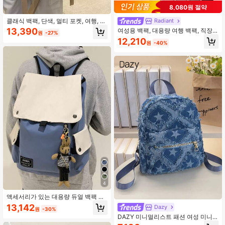
8,080원 절약
클래식 백팩, 단색, 멀티 포켓, 여행, 관
Radiant
광, 휴가에 적합
13,390
여성용 백팩, 대용량 여행 백팩, 직장
원
-27%
및 학교 백팩, 세련된 노트북 가방, 단
12,210
원
-40%
거리 출장 수하물 가방, 라이언에어 및
위즈 에어 여행 백팩에 적합
4
액세서리가 있는 대용량 듀얼 백팩 버
킷 백, 여행 및 야외 듀얼 백팩
13,142
Dazy
원
-30%
DAZY 미니멀리스트 패션 여성 미니
백팩, 다용도 캐주얼 백팩