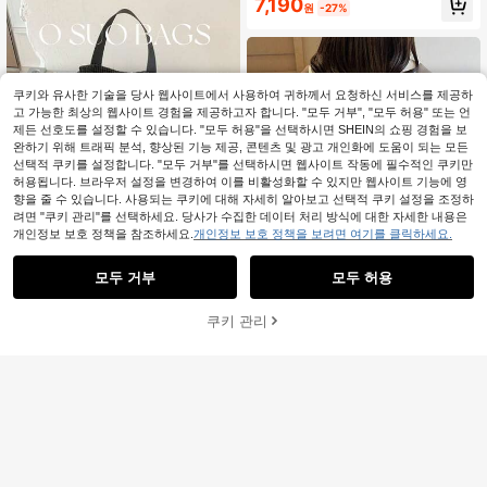
7,190
원
-27%
쿠키와 유사한 기술을 당사 웹사이트에서 사용하여 귀하께서 요청하신 서비스를 제공하
고 가능한 최상의 웹사이트 경험을 제공하고자 합니다. "모두 거부", "모두 허용" 또는 언
제든 선호도를 설정할 수 있습니다. "모두 허용"을 선택하시면 SHEIN의 쇼핑 경험을 보
완하기 위해 트래픽 분석, 향상된 기능 제공, 콘텐츠 및 광고 개인화에 도움이 되는 모든
선택적 쿠키를 설정합니다. "모두 거부"를 선택하시면 웹사이트 작동에 필수적인 쿠키만
허용됩니다. 브라우저 설정을 변경하여 이를 비활성화할 수 있지만 웹사이트 기능에 영
향을 줄 수 있습니다. 사용되는 쿠키에 대해 자세히 알아보고 선택적 쿠키 설정을 조정하
려면 "쿠키 관리"를 선택하세요. 당사가 수집한 데이터 처리 방식에 대한 자세한 내용은
개인정보 보호 정책을 참조하세요.
개인정보 보호 정책을 보려면 여기를 클릭하세요.
모두 거부
모두 허용
18
쿠키 관리
#스포티 패션
장바구니 담기
27% 할인!
여름 대용량 패션 체크무늬
국내배송
나일론 캐주얼 백팩, 멀티 포켓, 방수,
#1 TOP 3위
블랙 여성 배낭
YT BAG
경량, 드로스트링 접이식, 레터 패치,
400+ 판매됨
한국 스타일의 미니멀 패션 컬러블록
개학 준비
20,690
여성용 백팩입니다. 학생들의 책과 교
재고 3개 남음
원
-15%
재를 담는 데일리 스쿨백, 직장인의 노
12,232
트북 출퇴근용 실용적인 노트북 가방,
원
-41%
주말 데이트를 위한 캐주얼한 미니 백
팩, 또는 짧은 여행을 위한 가벼운 여
행 가방 등 다양한 용도로 활용할 수