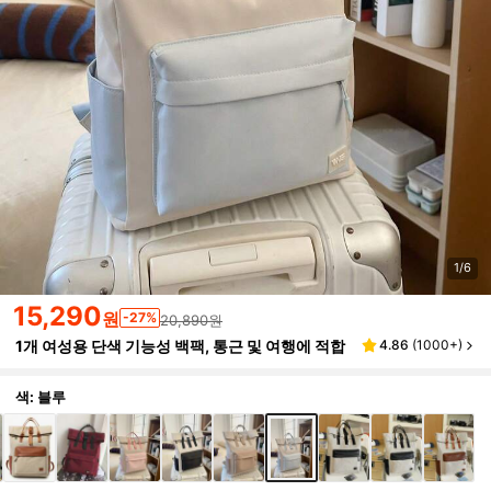
1/6
15,290
원
-27%
20,890원
1개 여성용 단색 기능성 백팩, 통근 및 여행에 적합
4.86
(
1000+
)
색: 블루