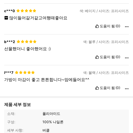
c***0
색: 베이지 / 사이즈: 프리사이즈
많이들어갈거같고여행때좋아요
도움이 됨
(0)
b***2
색: 블루 / 사이즈: 프리사이즈
선물했더니
좋아했어요
:)
도움이 됨
(0)
l***7
색: 블랙 / 사이즈: 프리사이즈
가방이
마감이
좋고
튼튼합니다~맘에들어요^^
도움이 됨
(0)
제품 세부 정보
소재:
폴리아미드
구성:
100% 나일론
세부 사항:
버클