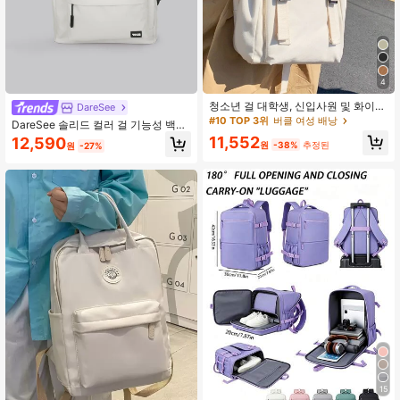
899 팔로워
4.87
899 팔로워
4.87
4
청소년 걸 대학생, 신입사원 및 화이트
DareSee
칼라 근로자를 위한 가벼운 비즈니스
#10 TOP 3위
버클 여성 배낭
899 팔로워
4.87
DareSee 솔리드 컬러 걸 기능성 백팩,
캐주얼 버클 장식 플랩 백팩, 사무실,
출퇴근 및 여행에 적합; 솔리드 컬러
11,552
12,590
학교에 적합, 대용량, 노트북 수납공
원
-38%
추정된
원
-27%
걸 심플 데일리 기능성 백팩; 솔리드
간, 휴대 가능, 접이식, 청소년 걸 대학
컬러 걸 기능성 백팩, 심플 스포츠 스
생, 초등학교, 중학교, 고등학교 학생,
타일 블랙 백팩, 학용품, 학교 백팩, 학
방수, 클래식 캐주얼, 학생, 선생님을
899 팔로워
4.87
교 가방, 학교용 백팩, 개학 백팩, 학교
위한 완벽한 학용품
책가방, 큰 백팩, 학교 백팩, 개학 가방,
대용량, 방수, 노트북 수납칸, 경량, 휴
대용, 접이식, 클래식 캐주얼, 틴걸 걸
대학생에게 적합, 개학, 개학 첫날, 중
899 팔로워
4.87
학교, 고등학교 개학에 완벽
15