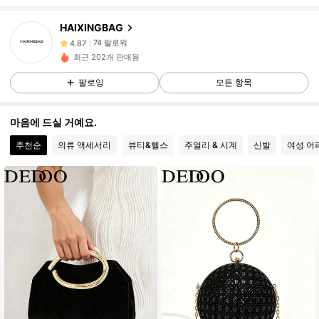
74 팔로워
4.87
HAIXINGBAG
74 팔로워
4.87
최근 202개 판매됨
74 팔로워
4.87
팔로잉
모든 항목
74 팔로워
4.87
74 팔로워
4.87
마음에 드실 거예요.
74 팔로워
4.87
추천순
의류 액세서리
뷰티&헬스
주얼리 & 시계
신발
여성 어
74 팔로워
4.87
74 팔로워
4.87
74 팔로워
4.87
74 팔로워
4.87
74 팔로워
4.87