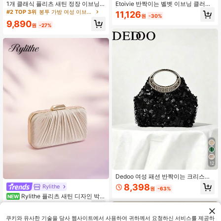
1개 클래식 플리츠 새틴 정장 이브닝
Etoivie 반짝이는 벨벳 이브닝 클러치
드레스 클러치백, 정식 파티, 연회, 결
| 라인스톤 장식 럭셔리 핸드백, 결혼
#2 TOP 3위
봉투 가방 여성 이브닝 백
11,126
원
-30%
혼식, 갈라, 볼룸에 적합, 반짝이는 라
식 및 파티에 적합 | 공식 볼 갈라 클러
9,890
인스톤과 체인 스트랩으로 장식
치 웨딩 웨딩
원
-27%
12
Dedoo 여성 패션 반짝이는 크리스탈
라인스톤 이브닝 클러치 백, 럭셔리 반
8,398
Rylithe
원
-63%
짝이는 장식 정장 드레스 백, 이브닝
Rylithe 플리츠 새틴 디자인 박스
NEW
파티, 파티, 생일에 적합
형 클러치 백, 이브닝 파티, 연회, 포멀
11,490
원
-27%
드레스, 프롬에 적합, 체인 포함
쿠키와 유사한 기술을 당사 웹사이트에서 사용하여 귀하께서 요청하신 서비스를 제공하