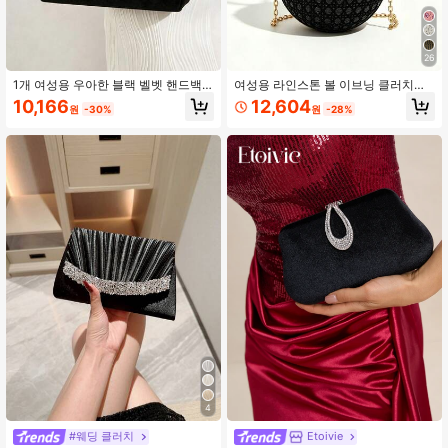
26
1개 여성용 우아한 블랙 벨벳 핸드백,
여성용 라인스톤 볼 이브닝 클러치백,
공식 행사, 결혼식, 생일, 럭셔리 벨벳
분리 가능한 체인, 우아한 신부 크로스
10,166
12,604
원
-30%
원
-28%
이브닝 클러치에 적합
바디백, 웨딩, 볼, 칵테일 파티, 신부 들
러리에 적합
4
#웨딩 클러치
Etoivie