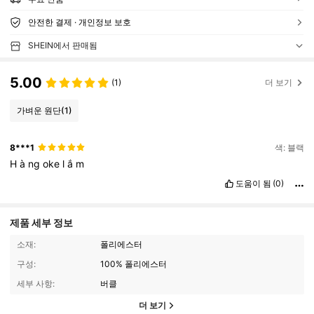
안전한 결제 · 개인정보 보호
SHEIN에서 판매됨
5.00
(1)
더 보기
가벼운 원단
(1)
8***1
색: 블랙
H
à
ng
oke
l
ắ
m
도움이 됨
(0)
제품 세부 정보
소재:
폴리에스터
구성:
100% 폴리에스터
세부 사항:
버클
더 보기