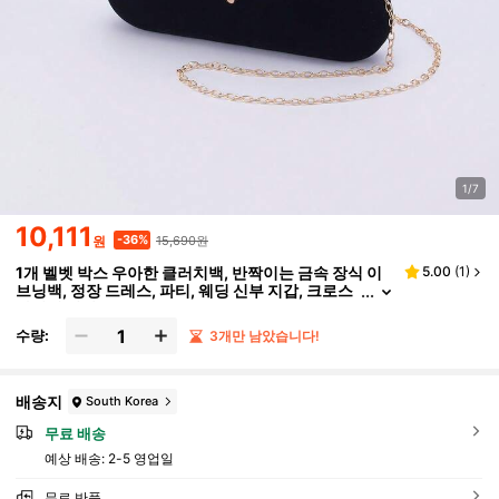
1/7
10,111
15,690원
-36%
원
1개 벨벳 박스 우아한 클러치백, 반짝이는 금속 장식 이
5.00
(
1
)
브닝백, 정장 드레스, 파티, 웨딩 신부 지갑, 크로스
바디에 적합
수량:
3개만 남았습니다!
배송지
South Korea
무료 배송
예상 배송:
2-5 영업일
무료 반품