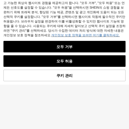
고 가능한 최상의 웹사이트 경험을 제공하고자 합니다. "모두 거부", "모두 허용" 또는 언
제든 선호도를 설정할 수 있습니다. "모두 허용"을 선택하시면 SHEIN의 쇼핑 경험을 보
완하기 위해 트래픽 분석, 향상된 기능 제공, 콘텐츠 및 광고 개인화에 도움이 되는 모든
선택적 쿠키를 설정합니다. "모두 거부"를 선택하시면 웹사이트 작동에 필수적인 쿠키만
허용됩니다. 브라우저 설정을 변경하여 이를 비활성화할 수 있지만 웹사이트 기능에 영
향을 줄 수 있습니다. 사용되는 쿠키에 대해 자세히 알아보고 선택적 쿠키 설정을 조정하
려면 "쿠키 관리"를 선택하세요. 당사가 수집한 데이터 처리 방식에 대한 자세한 내용은
개인정보 보호 정책을 참조하세요.
개인정보 보호 정책을 보려면 여기를 클릭하세요.
모두 거부
모두 허용
여성용 이브닝 클러치백, 직사각형 하
쿠키 관리
장바구니 담기
36% 할인!
드쉘 클러치, 비대칭 물결 모양 골드
재고 8개 남음
탑 핸들, 모던 미니멀리스트 패션 스타
13,935
GOOD LUCKY 블랙 벨벳 엔벨로프 클
일, 칵테일 파티, 연회, 웨딩 파티에 적
원
-32%
마지막 3일
러치 메탈 장식, 럭셔리 패션 미니멀리
합
10,473
원
-32%
스트 벨벳 핸드백, 웨딩/파티/출퇴근/
직장/데이트 등 다양한 용도에 적합