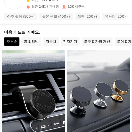
b***2
다음
하루 전에
최근 24K개 판매됨
1.3K 재구매
199 팔로워
4.83
199 팔로워
아주 좋음 (500+)
좋은 품질 (400+)
예쁨 (200+)
유용함 (200+)
4.83
199 팔로워
4.83
마음에 드실 거예요.
199 팔로워
4.83
추천순
홈 & 리빙
자동차
전자기기
도구 & 가정 개선
토이 & 
199 팔로워
4.83
199 팔로워
4.83
199 팔로워
4.83