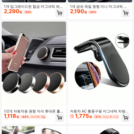
1개 업그레이드된 합금 마그네틱 에어
1개 금속 재질 원형 미니 마그네틱 휴
2,290
2,190
벤트 마운트 차량용 휴대폰 거치대, 금
대폰 홀더, 자동차 다기능 휴대폰 내비
원
-23%
원
-24%
속 강력 자석 휴대폰 거치대, 360° 회
게이션 홀더, 자동차 대시보드 홀더
전, 내비게이션용, 어머니의 날 선물
1/2개 자동차용 원형 자석 휴대폰 홀
자동차 AC 통풍구용 마그네틱 차량용
1,118
1,775
더, 강력한 자석 흡착, 다각도 조절 가
휴대폰 거치대, 차량용 GPS 내비게이
원
-44%
마지막 3일
원
-31%
지난 9 시간
능, 대시보드 접착식 설치, 운전 중 내
션에 적합. 탈부착 및 설치 용이, 360
비게이션 및 전화 통화에 편리, 운전
도 조절 가능, 강력한 자기 흡착력을
시 시야 방해 없음, 빠른 휴대폰 부착
가진 범용 휴대폰 거치대, 부식 방지
및 제거를 위한 자석 디자인, 실용적인
및 충돌 방지, 높은 하중 지지력, 모든