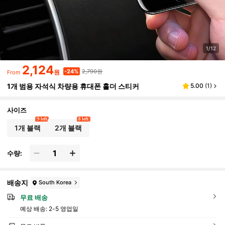
1/12
2,124
2,790원
-24%
원
From
1개 범용 자석식 차량용 휴대폰 홀더 스티커
5.00
(
1
)
사이즈
9 left
8 left
1개 블랙
2개 블랙
수량:
배송지
South Korea
무료 배송
예상 배송:
2-5 영업일