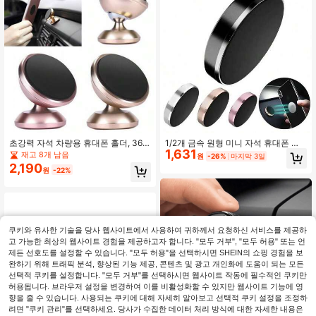
자동차 내부 내비게이션 액세서리
스마트폰에 적합. 다양한 스타일 제공,
가족 및 친구를 위한 훌륭한 선물.
초강력 자석 차량용 휴대폰 홀더, 36
1/2개 금속 원형 미니 자석 휴대폰 홀
1,631
0° 회전 가능, 아이폰 17, 16, 15, 14, 1
더, 다기능 자동차 휴대폰 내비게이션
재고 8개 남음
원
-26%
마지막 3일
3, 12, 11, XS, Pro Max, 갤럭시 S25, S
마운트, 대시보드 휴대폰 스탠드 아이
2,190
원
-22%
24, S23, S25+, S25 Ultra 등 모든 휴
폰 및 안드로이드 휴대폰 호환, 가족과
대폰과 호환되는 범용 대시보드 차량
친구를 위한 생일 선물 자동차 액세서
용 마운트
리로 적합
쿠키와 유사한 기술을 당사 웹사이트에서 사용하여 귀하께서 요청하신 서비스를 제공하
고 가능한 최상의 웹사이트 경험을 제공하고자 합니다. "모두 거부", "모두 허용" 또는 언
제든 선호도를 설정할 수 있습니다. "모두 허용"을 선택하시면 SHEIN의 쇼핑 경험을 보
완하기 위해 트래픽 분석, 향상된 기능 제공, 콘텐츠 및 광고 개인화에 도움이 되는 모든
선택적 쿠키를 설정합니다. "모두 거부"를 선택하시면 웹사이트 작동에 필수적인 쿠키만
허용됩니다. 브라우저 설정을 변경하여 이를 비활성화할 수 있지만 웹사이트 기능에 영
향을 줄 수 있습니다. 사용되는 쿠키에 대해 자세히 알아보고 선택적 쿠키 설정을 조정하
려면 "쿠키 관리"를 선택하세요. 당사가 수집한 데이터 처리 방식에 대한 자세한 내용은