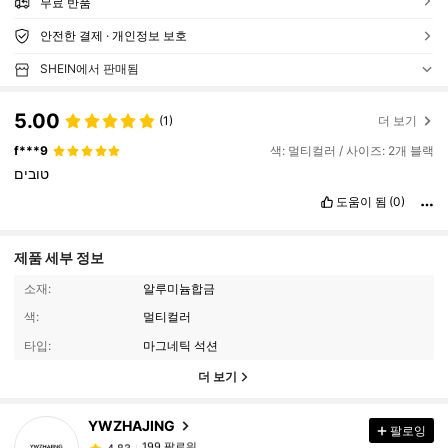
무료 반품
안전한 결제 · 개인정보 보호
SHEIN에서 판매됨
5.00
(1)
더 보기
f***9
색: 멀티컬러 / 사이즈: 2개 블랙
טובים
도움이 됨
(0)
제품 세부 정보
소재:
알루미늄합금
색:
멀티컬러
타입:
마그네틱 석션
199 팔로워
4.83
더 보기
199 팔로워
4.83
199 팔로워
4.83
YWZHAJING
팔로잉
199 팔로워
4.83