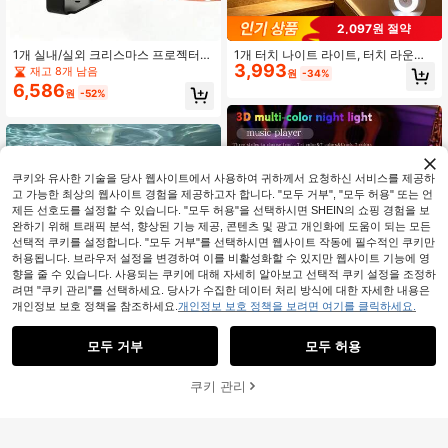
2,097원 절약
1개 실내/실외 크리스마스 프로젝터
1개 터치 나이트 라이트, 터치 라운드
3,993
라이트/눈송이 프로젝터 라이트, 회전
라이트, 터치 LED 침대 옆 램프, 터치
재고 8개 남음
원
-34%
프로젝터 라이트, USB 전원, 16가지
미니 계단 라이트, 캐비닛 라이트, 미
6,586
원
-52%
독특한 크리스마스 테마 패턴, 동적 화
니 무선 캐비닛 라이트, 휴대용 LED 나
이트 눈송이 패턴, 360° 조절 가능한
이트 라이트, 3가지 조절 가능한 색상,
회전, LED 눈 라이트 프로젝터, 크리스
Type-C 인터페이스, 밝기 조절 가능,
마스 장식 조명, 크리스마스/휴일 파
복도, 침실, 욕실, 거실, 옷장, 주방, 룸
티, 실외 크리스마스 프로젝터, 크리스
데코, 홈 데코, 주방 데코, 벽 데코, 침
마스 장식, 크리스마스 홈 데코, 크리
실 데코, 새해, 봄 축제, 램프, 크리스마
쿠키와 유사한 기술을 당사 웹사이트에서 사용하여 귀하께서 요청하신 서비스를 제공하
스마스, 크리스마스 선물, 크리스마스
스 라이트, 라이트, 침실 용품, 램프 쉐
홈 용품, 크리스마스 조명 실외 크리스
이드, 욕실 액세서리, 룸 액세서리, 라
고 가능한 최상의 웹사이트 경험을 제공하고자 합니다. "모두 거부", "모두 허용" 또는 언
마스 장식
마단에 적합, 배터리 용량: 280mAh
제든 선호도를 설정할 수 있습니다. "모두 허용"을 선택하시면 SHEIN의 쇼핑 경험을 보
완하기 위해 트래픽 분석, 향상된 기능 제공, 콘텐츠 및 광고 개인화에 도움이 되는 모든
선택적 쿠키를 설정합니다. "모두 거부"를 선택하시면 웹사이트 작동에 필수적인 쿠키만
허용됩니다. 브라우저 설정을 변경하여 이를 비활성화할 수 있지만 웹사이트 기능에 영
향을 줄 수 있습니다. 사용되는 쿠키에 대해 자세히 알아보고 선택적 쿠키 설정을 조정하
려면 "쿠키 관리"를 선택하세요. 당사가 수집한 데이터 처리 방식에 대한 자세한 내용은
개인정보 보호 정책을 참조하세요.
개인정보 보호 정책을 보려면 여기를 클릭하세요.
1개 3D 나이트 라이트 뮤직 플레이어
모두 거부
모두 허용
6,291
이펙트 램프, USB 전원 멀티컬러 꿈결
USB 웨이브 프로젝터 잔물결 효과, 부
원
-32%
같은 램프, 뮤직 앰비언스 라이트, 홈
드러운 물결 분위기 제공, 장난감, 선
#1 TOP 3위
에서 배터리 구동(버튼/코인 셀 배터리) 프로젝션 조명
침실 거실 침대 옆 장식, 완벽한 장식
물, 생일 선물, 게임룸, 침실, 거실에 적
5,292
쿠키 관리
장바구니 담기
40% 할인!
조명 선물
원
-30%
합