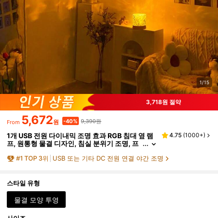
1/15
3,718원 절약
5,672
9,390원
-40%
원
From
1개 USB 전원 다이내믹 조명 효과 RGB 침대 옆 램
4.75
(
1000+
)
프, 원통형 물결 디자인, 침실 분위기 조명, 프
로젝션 램프, USB 포트, 3가지 색상/16가지 색
#
1
TOP 3위
USB 또는 기타 DC 전원 연결 야간 조명
상 옵션, 회전 가능한 조명, 생일 사진, 야외 캠핑,
침실, 방, 복도, 가정 장식, 크리스마스 장식, 크리스
마스 조명, 크리스마스, 가정 장식 거실, 램프, 조명
에 적합
스타일 유형
물결 모양 투영
사이즈