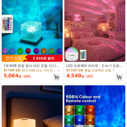
462 팔로워
4.73
462 팔로워
4.73
462 팔로워
4.73
2,626원 절약
1개 RGB 천장 장식 야간 조명, 다기능
LED 프로젝터 라이트 - 2-in-1 오로라
462 팔로워
4.73
물결 투영 램프, 리모컨이 있는 바다
& 해양 파도 야간 조명, 리모컨 포함, 1
#1 TOP 3위
에서 USB 또는 기타 DC 전원 연결 프로젝션 조명
#1 TOP 3위
휴일 프로젝션 조명
물결 회전 분위기 조명, 거실, 침실에
4가지 멋진 효과, 포함된 케이블로 작
5,064
4,549
원
-34%
원
-27%
적합한 몽환적인 분위기를 연출하는
동, 침실, 게임룸, 홈 시어터 장식, 분위
다채로운 LED 투영
기 조명 & 휴식에 적합
462 팔로워
4.73