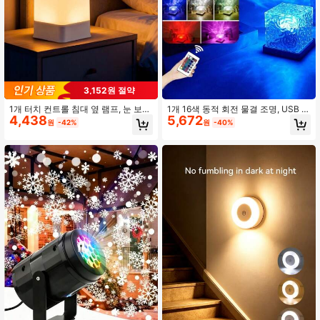
3,152원 절약
1개 터치 컨트롤 침대 옆 램프, 눈 보호
1개 16색 동적 회전 물결 조명, USB 전
4,438
5,672
LED 야간 조명, USB 플러그인/충전식
원, 침실 침대 옆 램프, 거실 벽 장식,
원
-42%
원
-40%
야간 조명, 800mAh 내장 배터리가 있
레스토랑/바 분위기 조명, 침실 RGB
는 충전식 모델, 방, 침실, 침대 옆 램
리모컨 야간 조명, 회전 물결 패턴 디
프, 룸 데코, 조명, 크리스마스 조명, 램
자인, 침실 조명, 복도, 휴일 분위기, 생
프 쉐이드, 침실 데코, 크리스마스 장
일, 동적 조명, 회전 프로젝션, 분위기
식, 침실, 홈 데코 거실, 프로젝터, 룸
조명, 룸 데코, 조명, 결혼 기념일, 불꽃
데코 침실 벽 램프, 조명, LED 조명, 페
에 적합
어리 라이트, 크리스마스 선물, 홈 데
코, 크리스마스에 적합