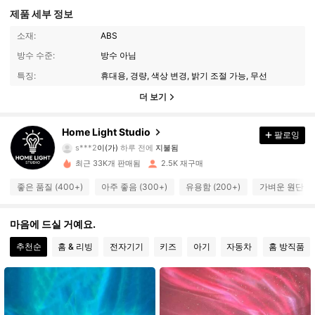
제품 세부 정보
소재:
ABS
방수 수준:
방수 아님
특징:
휴대용, 경량, 색상 변경, 밝기 조절 가능, 무선
462 팔로워
4.73
더 보기
Home Light Studio
팔로잉
462 팔로워
4.73
s***2
이(가)
하루 전에
지불됨
최근 33K개 판매됨
2.5K 재구매
462 팔로워
4.73
좋은 품질 (400+)
아주 좋음 (300+)
유용함 (200+)
가벼운 원단 (2
마음에 드실 거예요.
462 팔로워
4.73
추천순
홈 & 리빙
전자기기
키즈
아기
자동차
홈 방직품
462 팔로워
4.73
462 팔로워
4.73