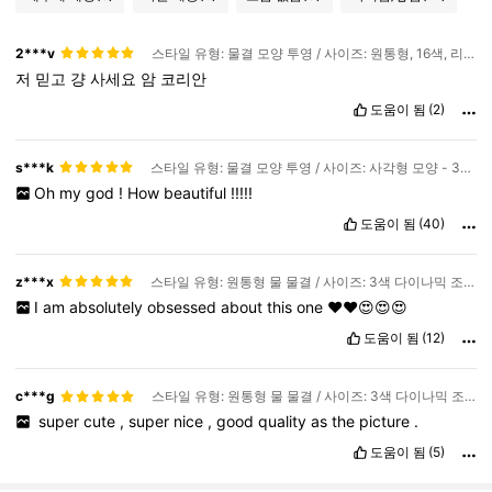
2***v
스타일 유형: 물결 모양 투영 / 사이즈: 원통형, 16색, 리모컨, USB 플러그 포함
저
믿고
걍
사세요
암
코리안
도움이 됨
(2)
s***k
스타일 유형: 물결 모양 투영 / 사이즈: 사각형 모양 - 3가지 색상 - 리모컨 없음 - USB 플러그인
Oh
my
god
!
How
beautiful
!!!!!
도움이 됨
(40)
z***x
스타일 유형: 원통형 물 물결 / 사이즈: 3색 다이나믹 조명 효과 + 터치-리모컨 없음
I
am
absolutely
obsessed
about
this
one
❤️❤️😍😍😍
도움이 됨
(12)
c***g
스타일 유형: 원통형 물 물결 / 사이즈: 3색 다이나믹 조명 효과 + 터치-리모컨 없음
​
super
cute
,
super
nice
,
good
quality
as
the
picture
.
도움이 됨
(5)