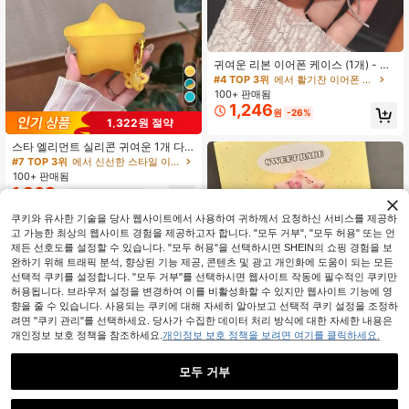
귀여운 리본 이어폰 케이스 (1개) - 사
랑스러운 리본 장식이 함께 제공됩니
#4 TOP 3위
에서 활기찬 이어폰 케이스
다. 고품질 보호 케이스로, AirPods 1/
100+ 판매됨
2/3/4/Pro/Pro (2세대)/Pro 3 모델과
1,246
원
-26%
호환됩니다. 충격 방지 기능과 세련된
1,322원 절약
디자인으로 소녀와 틴에이저에게 이
상적인 선물입니다.
스타 엘리먼트 실리콘 귀여운 1개 다
용도 캔디 컬러 솔리드 옐로우 3D 스
#7 TOP 3위
에서 신선한 스타일 이어폰 케이스
타 모양 블루투스 이어폰 케이스 봄 부
100+ 판매됨
활절 생일 선물
1,868
원
-41%
마지막 3일
쿠키와 유사한 기술을 당사 웹사이트에서 사용하여 귀하께서 요청하신 서비스를 제공하
고 가능한 최상의 웹사이트 경험을 제공하고자 합니다. "모두 거부", "모두 허용" 또는 언
제든 선호도를 설정할 수 있습니다. "모두 허용"을 선택하시면 SHEIN의 쇼핑 경험을 보
완하기 위해 트래픽 분석, 향상된 기능 제공, 콘텐츠 및 광고 개인화에 도움이 되는 모든
선택적 쿠키를 설정합니다. "모두 거부"를 선택하시면 웹사이트 작동에 필수적인 쿠키만
허용됩니다. 브라우저 설정을 변경하여 이를 비활성화할 수 있지만 웹사이트 기능에 영
향을 줄 수 있습니다. 사용되는 쿠키에 대해 자세히 알아보고 선택적 쿠키 설정을 조정하
려면 "쿠키 관리"를 선택하세요. 당사가 수집한 데이터 처리 방식에 대한 자세한 내용은
개인정보 보호 정책을 참조하세요.
개인정보 보호 정책을 보려면 여기를 클릭하세요.
귀여운 핑크 돼지 요소 블루투스 이어
폰 보호 케이스 핑크 귀여운 돼지 얼굴
#7 TOP 3위
에서 핑크 이어폰 케이스
모두 거부
디자인 보호 케이스 Apple 4/2/3 Pro
100+ 판매됨
2와 호환 가능 그녀의 생일 기념일 선
2,032
원
-34%
추정된
물로 완벽한 선물