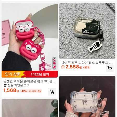
귀여운 검은 고양이 요소 블루투스 이
2,558
어폰 케이스 1/2/3/4/Pro/PRO 2 및 새
원
-27%
로운 Pro 3 시리즈에 적합한 물고기
뼈 펜던트 스프링 생일 기념일 선물
1,122원 절약
못생긴 귀여운 흥미로운 핑크 3D 큰
눈 입 디자인 블루투스 이어폰 케이스
높은 재방문 고객
1개 보호 케이스 + 꽃 고리 끈 Apple S
1,568
원
-42%
마지막 3일
1/S2, Pro 2/3, 4 봄 선물 호환