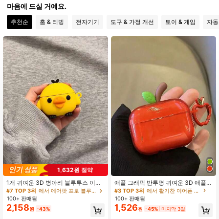
마음에 드실 거예요.
57 팔로워
4.65
추천순
홈 & 리빙
전자기기
도구 & 가정 개선
토이 & 게임
자동
57 팔로워
4.65
57 팔로워
4.65
57 팔로워
4.65
57 팔로워
4.65
57 팔로워
4.65
1,632원 절약
#3 TOP 3위
에서 활기찬 이어폰 케이스
거의 매진!
1개 귀여운 3D 병아리 블루투스 이어
애플 그래픽 반투명 귀여운 3D 애플
폰 보호 케이스, 가볍고 휴대하기 편하
보호 케이스, 에어팟 프로 3/프로 2/3
#7 TOP 3위
에서 에어팟 프로 블루투스 이어폰 케이스
#3 TOP 3위
#3 TOP 3위
에서 활기찬 이어폰 케이스
에서 활기찬 이어폰 케이스
며, 일상 사용 또는 선물로 완벽합니
세대 블루투스 이어폰, 2세대 애플 4
100+ 판매됨
100+ 판매됨
거의 매진!
거의 매진!
다. Apple 2/3/4 Pro/Pro2 이어폰 보
이어폰 케이스에 적합
2,158
1,526
#3 TOP 3위
에서 활기찬 이어폰 케이스
원
-43%
원
-45%
마지막 3일
호 커버와 호환됩니다.
거의 매진!