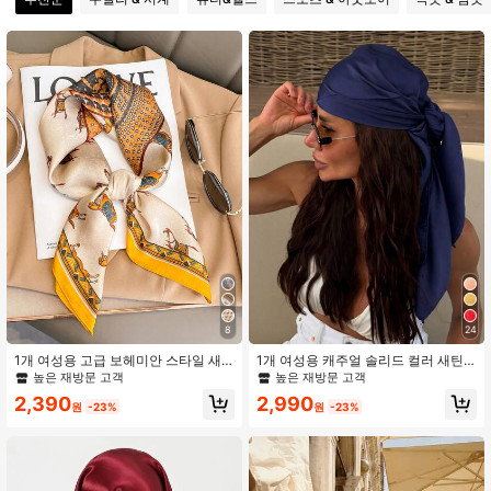
8.7K 팔로워
4.93
8.7K 팔로워
4.93
8.7K 팔로워
4.93
8.7K 팔로워
4.93
8.7K 팔로워
4.93
8
24
1개 여성용 고급 보헤미안 스타일 새
1개 여성용 캐주얼 솔리드 컬러 새틴
8.7K 팔로워
4.93
틴 스카프, 사이즈 27.56인치, 실크처
스카프/반다나, 심플한 봄/여름 헤어
높은 재방문 고객
높은 재방문 고객
럼 부드러운 질감, 파티, 휴가, 일상 여
액세서리 랩, 휴가, 비치 파티, 스트리
2,390
2,990
행용
트 패션에 적합
원
-23%
원
-23%
8.7K 팔로워
4.93