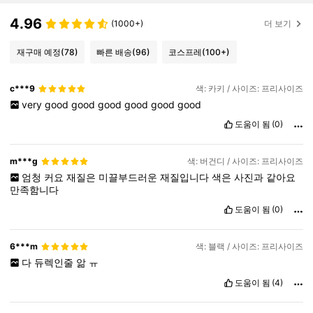
4.96
(1000+)
더 보기
재구매 예정
(78)
빠른 배송
(96)
코스프레
(100+)
c***9
색: 카키 / 사이즈: 프리사이즈
very
good
good
good
good
good
good
도움이 됨
(0)
m***g
색: 버건디 / 사이즈: 프리사이즈
엄청
커요
재질은
미끌부드러운
재질입니다
색은
사진과
같아요
만족함니다
도움이 됨
(0)
6***m
색: 블랙 / 사이즈: 프리사이즈
다
듀렉인줄
앎
ㅠ
도움이 됨
(4)