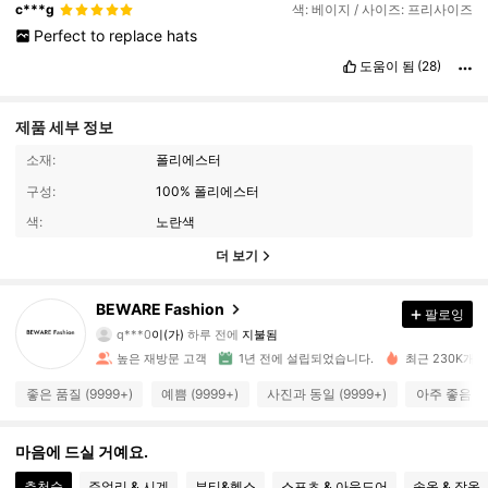
c***g
색: 베이지 / 사이즈: 프리사이즈
Perfect
to
replace
hats
도움이 됨
(28)
제품 세부 정보
소재:
폴리에스터
구성:
100% 폴리에스터
색:
노란색
더 보기
8.7K 팔로워
BEWARE Fashion
4.93
팔로잉
q***0
이(가)
하루 전에
지불됨
m***a
다음
10시간 전
높은 재방문 고객
1년 전에 설립되었습니다.
최근 230K개 
8.7K 팔로워
4.93
좋은 품질 (9999+)
예쁨 (9999+)
사진과 동일 (9999+)
아주 좋음 (9
8.7K 팔로워
4.93
마음에 드실 거예요.
추천순
주얼리 & 시계
뷰티&헬스
스포츠 & 아웃도어
속옷 & 잠옷