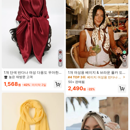
8.7K 팔로워
4.93
9
15
1개 단색 반다나 여성 다용도 우아한
1개 여성용 베이지 & 브라운 폴카 도트
사각 스카프, 여성 헤어 밴드, 헤드 밴
프린트 새틴 스카프, 레트로 우아한 헤
높은 재방문 고객
#4 TOP 3위
베이지 여성용 반다나 & 스퀘어 스카프
드 룩을 꾸미기에 이상적, 휴일, 여행
드스카프 스트리트 스타일 헤드랩, 일
50+ 판매됨
1,568
필수품
상 착용용
원
-42%
마지막 2일
2,490
원
-22%