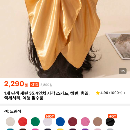
1/5
2,290
2,890원
-21%
원
1개 단색 새틴 35.4인치 사각 스카프, 해변, 휴일,
4.96
(
1000+
)
액세서리, 여행 필수품
색: 노란색