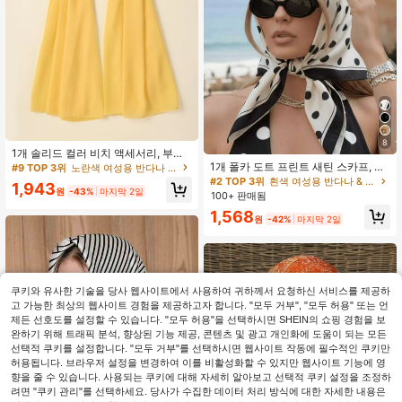
8
1개 솔리드 컬러 비치 액세서리, 부드
럽고 피부에 친화적인 긴 쉬폰 클래식
1개 폴카 도트 프린트 새틴 스카프, 걸
#9 TOP 3위
노란색 여성용 반다나 & 스퀘어 스카프
헤드스카프, 일상/비치 휴가용 캐주얼
새로운 봄 패션 헤드스카프, 허리띠,
#2 TOP 3위
흰색 여성용 반다나 & 스퀘어 스카프
1,943
반다나 헤어밴드
포장 장식, 리본, 헤어밴드 또는 스카
원
-43%
마지막 2일
100+ 판매됨
프로 사용 가능, 전체적인 스타일링을
1,568
향상시키는 이상적인 선택, 프렌치 걸
원
-42%
마지막 2일
스타일
쿠키와 유사한 기술을 당사 웹사이트에서 사용하여 귀하께서 요청하신 서비스를 제공하
고 가능한 최상의 웹사이트 경험을 제공하고자 합니다. "모두 거부", "모두 허용" 또는 언
'
프리사이즈
'에 유사한 재고 품목 표시
모두 보기
제든 선호도를 설정할 수 있습니다. "모두 허용"을 선택하시면 SHEIN의 쇼핑 경험을 보
완하기 위해 트래픽 분석, 향상된 기능 제공, 콘텐츠 및 광고 개인화에 도움이 되는 모든
선택적 쿠키를 설정합니다. "모두 거부"를 선택하시면 웹사이트 작동에 필수적인 쿠키만
허용됩니다. 브라우저 설정을 변경하여 이를 비활성화할 수 있지만 웹사이트 기능에 영
향을 줄 수 있습니다. 사용되는 쿠키에 대해 자세히 알아보고 선택적 쿠키 설정을 조정하
려면 "쿠키 관리"를 선택하세요. 당사가 수집한 데이터 처리 방식에 대한 자세한 내용은