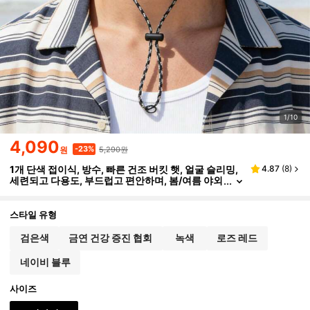
1/10
4,090
5,290원
-23%
원
1개 단색 접이식, 방수, 빠른 건조 버킷 햇, 얼굴 슬리밍,
4.87
(
8
)
세련되고 다용도, 부드럽고 편안하며, 봄/여름 야외
활동 및 사이클링, 해변, 휴가에 적합
스타일 유형
검은색
금연 건강 증진 협회
녹색
로즈 레드
네이비 블루
사이즈