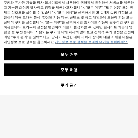
쿠키와 유사한 기술을 당사 웹사이트에서 사용하여 귀하께서 요청하신 서비스를 제공하
고 가능한 최상의 웹사이트 경험을 제공하고자 합니다. "모두 거부", "모두 허용" 또는 언
제든 선호도를 설정할 수 있습니다. "모두 허용"을 선택하시면 SHEIN의 쇼핑 경험을 보
완하기 위해 트래픽 분석, 향상된 기능 제공, 콘텐츠 및 광고 개인화에 도움이 되는 모든
선택적 쿠키를 설정합니다. "모두 거부"를 선택하시면 웹사이트 작동에 필수적인 쿠키만
허용됩니다. 브라우저 설정을 변경하여 이를 비활성화할 수 있지만 웹사이트 기능에 영
향을 줄 수 있습니다. 사용되는 쿠키에 대해 자세히 알아보고 선택적 쿠키 설정을 조정하
려면 "쿠키 관리"를 선택하세요. 당사가 수집한 데이터 처리 방식에 대한 자세한 내용은
개인정보 보호 정책을 참조하세요.
개인정보 보호 정책을 보려면 여기를 클릭하세요.
모두 거부
1개 편리한 야외 여행 방수 선캡, 접이
모두 허용
식 낚시 모자, 속건성 야외 하이킹 선
2,790
원
-20%
캡
쿠키 관리
장바구니 담기
23% 할인!
1개 유니섹스 빈티지 소프트 탑 디스
트레스드 야구 모자, GOD IS GOOD
3,530
원
-38%
레터 자수 개인화된 덕빌 캡, 자외선
차단 통기성 조절 가능한 챙, 버서타일
트러커 대드 햇, 일상 출퇴근, 스트릿
웨어, 야외 스포츠, 하이킹, 캠핑에 필
수