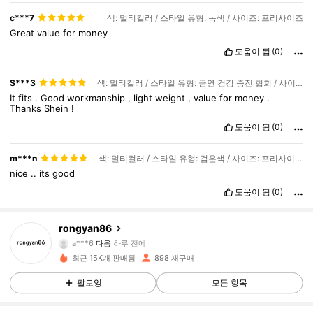
c***7
색: 멀티컬러 / 스타일 유형: 녹색 / 사이즈: 프리사이즈
Great
value
for
money
도움이 됨
(0)
S***3
색: 멀티컬러 / 스타일 유형: 금연 건강 증진 협회 / 사이즈: 프리사이즈
It
fits
.
Good
workmanship
,
light
weight
,
value
for
money
.
Thanks
Shein
!
도움이 됨
(0)
m***n
색: 멀티컬러 / 스타일 유형: 검은색 / 사이즈: 프리사이즈
nice
..
its
good
도움이 됨
(0)
378 팔로워
4.83
rongyan86
a***6
다음
하루 전에
최근 15K개 판매됨
898 재구매
378 팔로워
4.83
팔로잉
모든 항목
378 팔로워