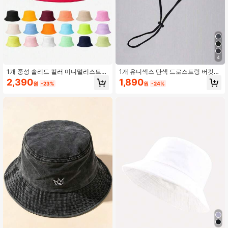
378 팔로워
4.83
378 팔로워
4.83
4
1개 중성 솔리드 컬러 미니멀리스트
1개 유니섹스 단색 드로스트링 버킷
버킷 햇, 자외선 차단 통기성, 새로운
햇, 야외 여행 하이킹 캐주얼 경량 패
2,390
1,890
원
-23%
원
-24%
다용도 디자인 야외 캐주얼 자외선 차
셔너블 선 햇, 모든 연령대에 적합, 여
단 착용에 적합
름 자외선 차단, 해변, 휴가