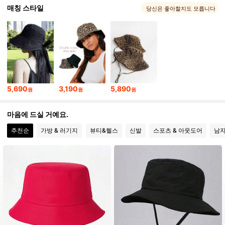
4.83
매칭 스타일
당신은 좋아할지도 모릅니다
378 팔로워
4.83
378 팔로워
4.83
5,690
3,190
5,890
원
원
원
378 팔로워
4.83
마음에 드실 거예요.
추천순
가방 & 러기지
뷰티&헬스
신발
스포츠 & 아웃도어
남
378 팔로워
4.83
378 팔로워
4.83
378 팔로워
4.83