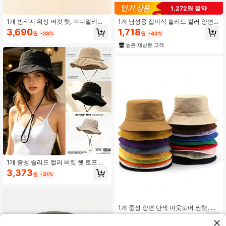
1,272원 절약
1개 빈티지 워싱 버킷 햇, 미니멀리스
1개 남성용 접이식 솔리드 컬러 양면
트 크라운 자수 선 햇, 유니섹스 캐주
플레인 크라운 캐주얼 선 모자, 일상
3,690
1,718
원
-23%
원
-43%
얼 아웃도어 버킷 햇
착용에 적합
높은 재방문 고객
1개 중성 솔리드 컬러 버킷 햇 로프 포
함, 야외 여행 하이킹 등반 캐주얼 경
3,373
원
-31%
량 패션 스포츠 선햇, 모든 연령대에
적합, 여름 자외선 차단
1개 중성 양면 단색 아웃도어 썬햇, 버
킷 햇 캐주얼
3,490
원
-22%