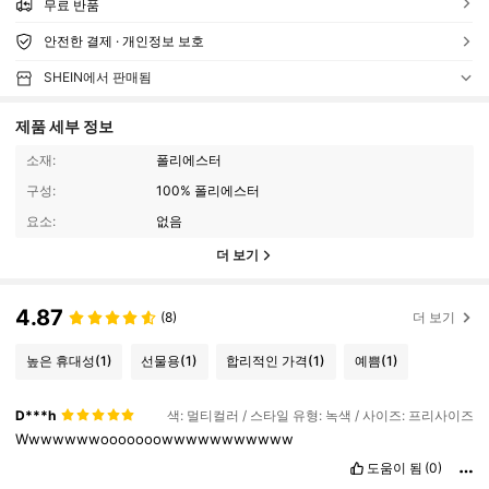
무료 반품
안전한 결제 · 개인정보 보호
SHEIN에서 판매됨
제품 세부 정보
소재:
폴리에스터
구성:
100% 폴리에스터
요소:
없음
더 보기
4.87
(8)
더 보기
높은 휴대성
(1)
선물용
(1)
합리적인 가격
(1)
예쁨
(1)
D***h
색: 멀티컬러 / 스타일 유형: 녹색 / 사이즈: 프리사이즈
Wwwwwwwooooooowwwwwwwwwww
도움이 됨
(0)