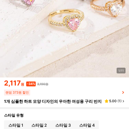
1/11
2,117
3,190원
-34%
원
랜덤 373원 할인
1개 심플한 하트 모양 디자인의 우아한 여성용 구리 반지
5.00
(
1
)
스타일 유형
스타일 1
스타일 2
스타일 3
스타일 4