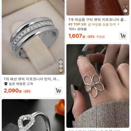
1개 여성용 구리 큐빅 지르코니아 클
로버 럭키 반지, 우아한 미니멀리스트
#2 TOP 3위
금 여성용 싱글 반지
디자인의 일상 착용 용품, 선물
100+ 판매됨
1,607
원
-33%
추정된
1개 패션 큐빅 지르코니아 반지, 여성
에게 적합, 결혼, 약혼, 기념일, 파티,
높은 재방문 고객
발렌타인 데이 선물, 엄마 선물, 어머
2,090
니 날 선물에 적합
원
-22%