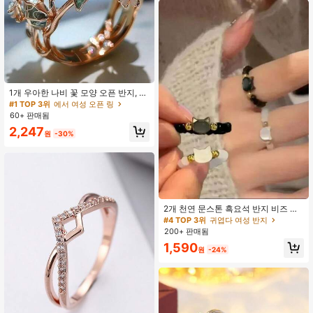
1개 우아한 나비 꽃 모양 오픈 반지, 고
품질 주얼리, 여성, 결혼 파티 선물, 발
#1 TOP 3위
에서 여성 오픈 링
렌타인 데이 선물에 적합
60+ 판매됨
2,247
원
-30%
2개 천연 문스톤 흑요석 반지 비즈 미
니멀리스트 피젯 링 귀여운 검은색 흰
#4 TOP 3위
귀엽다 여성 반지
색 고양이 반지 여성 남성 파티 액세서
200+ 판매됨
리 주얼리
1,590
원
-24%