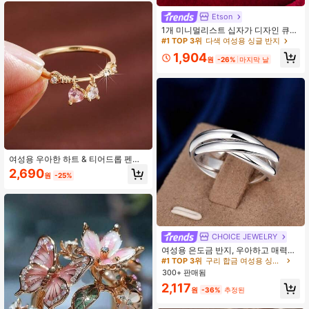
#1 TOP 3위
다색 여성용 싱글 반지
생일 선물, 일상 패션 액세서리 및 데
이트 의상으로 적합
Etson
높은 재방문 고객
거의 매진!
#1 TOP 3위
#1 TOP 3위
다색 여성용 싱글 반지
다색 여성용 싱글 반지
1개 미니멀리스트 십자가 디자인 큐빅
지르코니아 상감 여성 반지, 홀리데이
높은 재방문 고객
높은 재방문 고객
거의 매진!
거의 매진!
선물
#1 TOP 3위
다색 여성용 싱글 반지
1,904
원
-26%
마지막 날
높은 재방문 고객
거의 매진!
여성용 우아한 하트 & 티어드롭 펜던
트 디자인 반지, 큐빅 지르코니아 인레
2,690
원
-25%
이, 구리 밴드, 독특한 전기 도금 공예
#1 TOP 3위
구리 합금 여성용 싱글 반지
CHOICE JEWELRY
높은 재방문 고객
#1 TOP 3위
#1 TOP 3위
구리 합금 여성용 싱글 반지
구리 합금 여성용 싱글 반지
여성용 은도금 반지, 우아하고 매력적
인 웨딩 반지, 사랑스러운 커플 선물
높은 재방문 고객
높은 재방문 고객
300+ 판매됨
#1 TOP 3위
구리 합금 여성용 싱글 반지
높은 재방문 고객
2,117
원
-36%
추정된