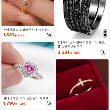
우아한 골드 & 실버 무한대 기호 얽힌
반지, 미니멀리스트 패셔너블 큐빅 지
1,831
원
-26%
르코니아 반지, 여성용 정교한 세련된
약혼 결혼 반지, 선물 및 일상 착용에
2개 구리 소재 블랙 지르코니아 하트
적합
모양 반지 세트
높은 재방문 고객
3,681
원
-32%
클래식 패션 구리 상감 큐빅 지르코니
아 하트 모양 조절 가능한 여성용 반
1,796
원
-28%
지, 클래식 핑크, 블루, 레드 등 다양한
색상으로 제공, 발렌타인 데이 선물,