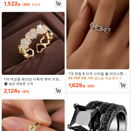
1,522
3.3K 팔로워
4.92
원
-34%
추정된
3.3K 팔로워
4.92
1개 유럽 & 미국 스타일 풀 라인스톤
스퀘어 체인 실버 반지, 미니멀리스트
#3 TOP 3위
14K 금도금 여성 반지
1개 여성용 패션성 다목적 큐빅 지르
중공 조절 가능한 오픈 밴드, 통근 레
코니아 하트 반지, 일상 착용에 적합한
높은 재방문 고객
1,629
이어링 다용도 지르코니아 핸드 주얼
원
-32%
엄지 손가락용, 발렌타인데이, 엄마,
리
2,124
어머니, 어버이날 선물
원
-27%