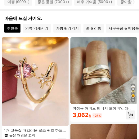
예쁨 (9999+)
좋은 품질 (7000+)
매우 귀여움 (5000+)
좋아함 (40
3.3K 팔로워
4.92
마음에 드실 거예요.
3.3K 팔로워
추천순
의류 액세서리
가방 & 러기지
홈 & 리빙
사무용품 & 학용품
4.92
3.3K 팔로워
4.92
3.3K 팔로워
4.92
3.3K 팔로워
4.92
8
3.3K 팔로워
4.92
여성용 해머드 빈티지 보헤미안 와이
드 밴드 반지, 내구성 있는 일상용 및
3,062
원
-25%
추수감사절 선물, 장식용 주얼리
3.3K 팔로워
4.92
1개 고품질 매끄러운 로즈 쿼츠 하트
모양 반지, 섬세한 진주 악센트, 달콤
높은 재방문 고객
하고 버서타일 너클 반지