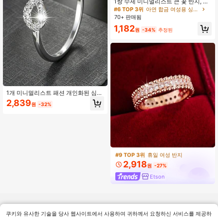
1쌍 수제 미니멀리스트 큰 꽃 반지, 파
티 주얼리 선물, 여성을 위한 저자극성
#6 TOP 3위
아연 합금 여성용 싱글 반지
70+ 판매됨
1,182
원
-34%
추정된
1개 미니멀리스트 패션 개인화된 심볼
라인스톤 인레이 링, 정교한 럭셔리 스
2,839
원
-32%
타일, 다용도 출퇴근 액세서리
#9 TOP 3위
휴일 여성 반지
높은 재방문 고객
#9 TOP 3위
#9 TOP 3위
휴일 여성 반지
휴일 여성 반지
높은 재방문 고객
높은 재방문 고객
2,918
#9 TOP 3위
휴일 여성 반지
원
-27%
높은 재방문 고객
Etson
쿠키와 유사한 기술을 당사 웹사이트에서 사용하여 귀하께서 요청하신 서비스를 제공하