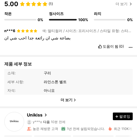
5.00
(1)
더 보기
작은
정사이즈
라지
0%
100%
0%
n***6
색: 멀티컬러 / 사이즈: 프리사이즈 / 스타일 유형: 스타일 2
بضاعة
شي
ان
رائعة
جدا
احب
شي
ان
도움이 됨
(0)
제품 세부 정보
소재:
구리
세부 사항:
라인스톤 벨트
자석:
아니요
더 보기
3.3K 팔로워
4.92
Unikiss
팔로잉
y***o
다음
10분 전에
a***6
가 탐색 중입니다
3.3K 팔로워
4.92
높은 재방문 고객
1년 전에 설립되었습니다.
최근 110K개 