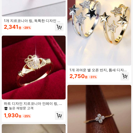
1개 지르코니아 링, 독특한 디자인 우
아한 일상 착용 여성용 너클 링
2,341
원
-29%
1개 귀여운 별 오픈 반지, 틈새 디자인
럭셔리 조절 가능한 손가락 반지, 일상
2,750
원
-31%
착용에 적합, 액세서리
하트 디자인 지르코니아 인레이 링, 고
급스러운 스타일의 손가락 링 보석 액
높은 재방문 고객
세서리, 유럽, 미국, 일본에서 인기 있
1,930
는 패션 아이템, 미니멀리스트 우아한,
원
-25%
구리 마이크로 인레이 폐쇄 루프 여성
링