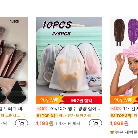
997원 절약
 루스 파우더, 하이라이터, 컨투어, 세팅 스프레이, 아이섀도우, 블러셔, 한국 메이크업 등을 위한 메이크업 브러쉬 13개도 포함. 소녀와 여성을 위한 선물로 적합.
2/5/10개 방수 경량 접이식 여행용 신발 가방, 남녀공용 수납 정리 보호 케이스, 짐 해변 여행 캠핑 하이킹 야외 스포츠 여행 필수품
1개 긴 새틴 실크 수면 모자, 
-46%
-43%
폴리에스터 브러시 세트
에서 휴가 보관 가방
카
#1 TOP 3위
#2 TOP 3위
1,193원
1,868원
판매됨
1.4k+ 판매됨
높은 재방문