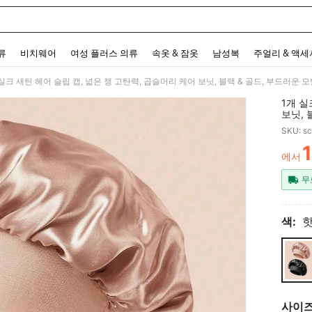
 and down arrow keys to navigate search 최근 검색어 and 검색 후 발견. Press Enter 
류
비치웨어
여성 플러스 의류
속옷 & 잠옷
남성복
주얼리 & 액
 실크 새틴 헤어 슬립 캡, 넓은 챙 고탄력, 곱슬머리 케어 보닛, 블랙 & 골드, 부드러운 
1개 실
보닛, 
SKU: s
1
에서
PR
무
색:
사이