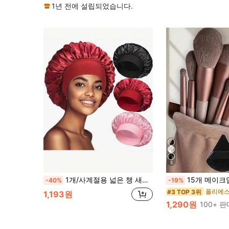
1년 전에 설립되었습니다.
5
1개/사계절용 넓은 챙 새틴 수면 모자, 부드러운 새틴 소재, 미니멀리스트 부드러운 스타일, 편안한 착용감을 위한 탄성 헤드밴드 디자인, 정전기 방지; 수면, 스파 및 가정용에 적합, 다양한 색상 선택 가능
15개 메이크업 브러쉬 세트, 루스 파우더용 블랙 삼각형 메이크업 스펀지 2개 포함, 부드럽고 끈적임; 블러셔, 리퀴드 립스틱, 립스틱, 컨실러, 파운데이션, 프라이머, 브랜드 화장품,
-40%
-19%
#3 TOP 3위
1,193원
1,290원
100+ 