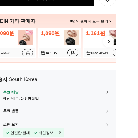
EIN 기타 판매자
10명의 판매자 모두 보기
,090원
1,090원
1,161원
1,
WMGS.
BOERA
Rusa Jewel
송지
South Korea
무료 배송
예상 배송:
2-5 영업일
무료 반품
쇼핑 보안
안전한 결제
개인정보 보호