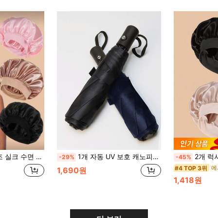
리드 컬러 와이드 탄성 부드러운 새틴 패션 수면 캡, 일상적인 편안하고 통기성 있는 헤어 보호 캡, 개학 시즌
1개 자동 UV 보호 캐노피가 있는 방풍 방수 여행용 우산, 완전 자동 접이식 우산, 유니섹스, 비, 눈, 여름 햇볕에 적합, 어머니의 날 선물, 정원, 여름, 해변, 스퀴시, 졸업식, 졸업 축하, 졸업 파티, 여행 하이킹 필수품, 휴대용 도구, 여름 필수품, 여름 휴대용, 우산 / 컴팩트 우산 / 여행용 우산 / 방풍 우산 / 접이식 우산 / 비 우산 / 자동 우산 / UV 우산 / 양산 / 우산
2개 럭셔리 실크 새틴 수면 모자, 솔리드 컬러, 
-29%
-45%
#4 TOP 3위
1,690원
1,418원