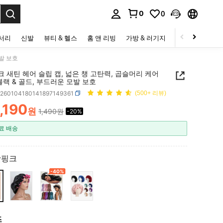
0
0
to select.
세서리
신발
뷰티 & 헬스
홈 앤 리빙
가방 & 러기지
스포츠 & 아웃
모발 보호
크 새틴 헤어 슬립 캡, 넓은 챙 고탄력, 곱슬머리 케어
블랙 & 골드, 부드러운 모발 보호
c260104180141897149361
(500+ 리뷰)
,190
원
1,490원
-20%
ICE AND AVAILABILITY
료 배송
핫핑크
-40%
즈