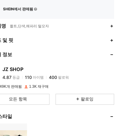
SHEIN에서 판매됨
설명
퀼트,단색,해파리 털모자
4.87
110
400
 및 핏
 정보
4.87
110
400
JZ SHOP
4.87
110
400
등급
아이템
팔로워
z***l
이(가)
하루 전에
지불됨
49K개 판매됨
1.3K 재구매
4.87
110
400
모든 항목
팔로잉
4.87
110
400
스타일
4.87
110
400