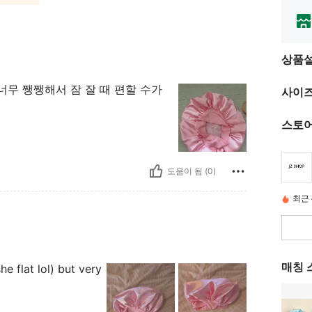
상품
 너무 쨍쨍해서 잠 잘 때 편할 수가
사이즈
스토어
도움이 됨 (0)
최근 
매칭 
he flat lol) but very