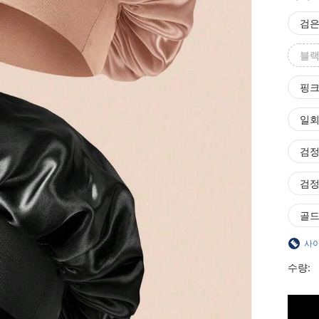
검
블랙
핑크
일회
검정
검정
골드
사이
수량: