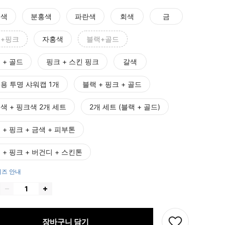
은색
분홍색
파란색
회색
금
+핑크
자홍색
블랙+골드
 + 골드
핑크 + 스킨 핑크
갈색
용 투명 샤워캡 1개
블랙 + 핑크 + 골드
색 + 핑크색 2개 세트
2개 세트 (블랙 + 골드)
 + 핑크 + 금색 + 피부톤
 + 핑크 + 버건디 + 스킨톤
즈 안내
장바구니 담기