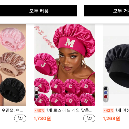
모두 허용
모두 거
8
12
 헤어밴드, 여성 멀티 컬러 넓은 챙 헤어캡, 데일리 착용 실크 헤어캡, 새틴 헤어캡 헤어 수면모, 여름, 해변
1개 로즈 레드 개인 맞춤형 레터 소프트 헤어 케어 캡, 편안한 홈 수면 헤어 케어, 고급스러운 느낌
1개 여성용
-40%
-42%
1,730원
1,268원