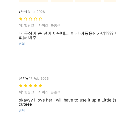
z***l
3 Jul,2026
색: 핫핑크, 사이즈: 분홍색
색:
핫핑크
사이즈:
분홍색
내 두상이 큰 편이 아닌데.... 이건 아동용인가여????
없음 비추
번역
b***e
17 Feb,2026
색: 핫핑크, 사이즈: 분홍색
색:
핫핑크
사이즈:
분홍색
okayyy I love her I will have to use it up a Little (s
cuteee
번역