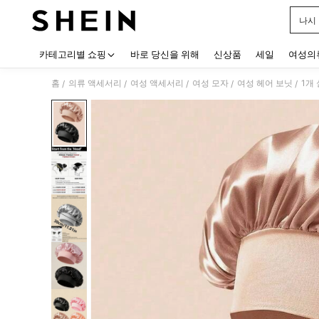
나시
Use up
카테고리별 쇼핑
바로 당신을 위해
신상품
세일
여성의
홈
의류 액세서리
여성 액세서리
여성 모자
여성 헤어 보닛
1개
/
/
/
/
/