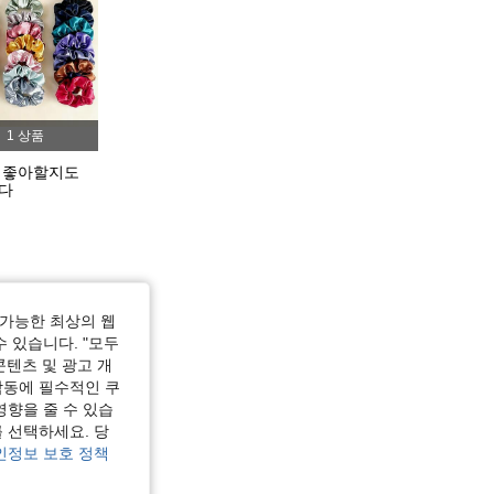
4.87
110
400
4.87
110
400
1 상품
4.87
110
400
 좋아할지도
다
4.87
110
400
가능한 최상의 웹
수 있습니다. "모두
콘텐츠 및 광고 개
작동에 필수적인 쿠
영향을 줄 수 있습
 선택하세요. 당
인정보 보호 정책