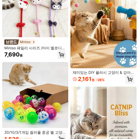
고양이 지루함 해소 자가 엔터테인먼
Miniso
트 장난감, 크라프트지 고양이 터널 고
4,332
Miniso 패밀리 시리즈 /마이 멜로디/
원
-29%
양이 침대, 숨바꼭질 티저 지팡이, 실
고양이 티저 봉제 인형 벨 인터랙션 고
7,690
내 고양이에게 적합
원
양이 지루함 해소 놀이 패브릭 소재 (1
개)
재미있는 DIY 플러시 고양이 & 강아
지 티저 장난감, 인터랙티브 발사 훈련
2,161
원
-28%
장난감 총 세트, 실내 운동 지루함 해
1개 나무 고양이 장난감 막대에 마우
소 인터랙티브 재미, 유대감 강화, 무
스 벨, 랜덤 스타일, 상호작용 고양이
소음 고탄성 플러시 볼, 발사 총 (장난
2,538
원
-27%
장난감
감 총 색상 랜덤)
실감나는 고양이 장난감, 짹짹거리는
소리가 나는 플러시 깃털 고양이 장난
20/10/3/1개입 컬러풀 중공 벨 고양
3,090
원
-24%
감 - 휘슬과 터치 센서가 내장된 수제
이 장난감 볼, 소리 나는 벨 티저 고양