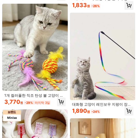
전기 고양이 공 장난감, 조명, 따라잡
고양이 스크래칭 완화 박스 대형 공간
모든 고양이 품종에 적합한 상호작용
감 - 상호 작용하는 재미, 운동 및 유대
1,833
기 및 사냥하기 애완동물 장난감, USB
원목 고양이 스크래칭 보드 샌드페이
재고 8개 남음
9,387
원
-26%
자가 엔터테인먼트. 애완동물 엔터테
감 형성, 실내 놀이에 이상적 (랜덤 색
원
-33%
충전식, 새끼 고양이 및 애완동물 용품
퍼 포함 압력 없는 발톱 갈이 박스 가
인먼트 | 재미있는 디자인
상 발사기!!)
20,011
이 포함된 고양이 사냥 장난감 세트
위형 발톱 갈이 및 회전식 발톱 갈이
원
-31%
대체 가능
고양이를 위한 거부할 수 없는 그루밍
브러시 및 스크래칭 장난감 - 고양이
재고 10개 남음
1개 컬러풀한 직조 탄성 볼 고양이 장
아치형 셀프 그루머: 마사지와 그루밍
12,825
난감 깃털 술 장식 포함, 긁힘 방지 및
브러시로 당신의 고양이를 돌보세요!
원
-29%
3,770
원
-29%
마지막 3일
치아 발달 고양이 티저 완드, 반려동물
대화형 고양이 레인보우 지팡이 장난
용품
감, 대화형 고양이 유혹봉 끈, 대부분
1,890
원
-24%
의 고양이와 새끼 고양이에게 알맞은
치즈 하우스 스마트 고양이 장난
NEW
다채로운 리본 매력물
감 두더지 잡기 인터랙티브 게임 자동
12,897
원
-37%
마지막 3일
깃털 티저 충전식 재미있는 가젯 새끼
고양이 및 성묘용