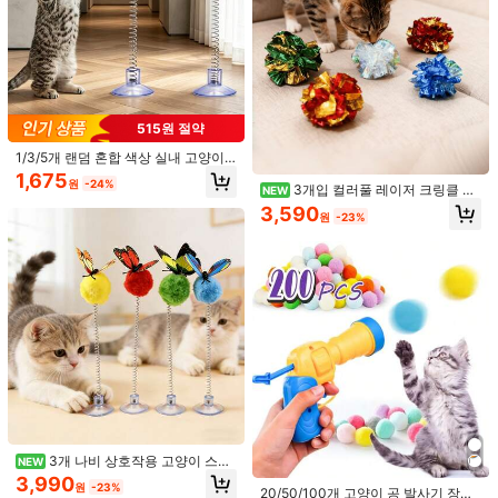
1,697원 절약
1개 고양이 티저 지팡이 장난감, 애완
대형 면봉 고양이 장난감, 거대한 면봉
동물 인공 깃털 벨 교체품, 고양이 운
고양이 장난감, 인터랙티브 고양이 지
515원 절약
4,814
2,393
원
-30%
원
-41%
마지막 3일
동 및 오락에 적합, 교체 가능한 곤충
팡이, 큰 펠트 면 고양이 씹는 장난감,
1/3/5개 랜덤 혼합 색상 실내 고양이
머리 부착물이 있는 휴대용 지팡이
내구성 있고 재미있는 애완 동물 장난
상호작용 장난감, 내구성 있는 금속 스
감
1,675
원
-24%
프링 플러시 볼 고양이 티저 완드 흡착
3개입 컬러풀 레이저 크링클 페
NEW
컵 베이스 포함, 배터리 불필요, 사냥
이퍼 볼 고양이 장난감, 화려한 색상과
3,590
원
-23%
본능 자극, 모든 고양이 품종에 적합한
내장 사운드, 스크래치 방지 및 내구성
애완동물 장난감
우수, 고양이가 스스로 놀며 여가 시간
을 즐겁게 보낼 수 있는 필수 일상용
고양이 놀이 용품
3개 나비 상호작용 고양이 스프
NEW
4,703원 절약
링 볼 장난감 - 랜덤 색상, 흡착컵 디자
3,990
원
-23%
인, 배터리 불필요, 내구성 있는 소재,
20/50/100개 고양이 공 발사기 장난