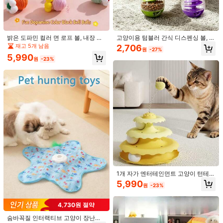
1/7
6,390
8,290원
-23%
원
밝은 도파민 컬러 면 로프 볼, 내장 벨
고양이용 텀블러 간식 디스펜싱 볼, 인
포함, 씹기 욕구를 위한 텍스처 표면,
터랙티브 슬로우 피딩 푸드볼, 회전식
재고 5개 남음
2,706
1개 조개 고양이 장난감, 반려동물 오락 및 가정 장식에 적합, 반려동
원
-27%
벨 소리로 고양이를 유인하여 추격하
트레이닝 급식볼, 실내 새끼 고양이 일
물 놀이의 훌륭한 동반자
5,990
고 놀게 함, 외로운 실내 고양이의 추
상 활동용
원
-23%
가 에너지 소모에 도움
스타일 유형
조개껍질 모양 고양이 장난감 1개
길이
:
14.5 cm
폭
:
12 cm
높이
:
10 cm
배송지
South Korea
무료 배송
1개 자가 엔터테인먼트 고양이 턴테이
예상 배송:
2-5 영업일
블 볼, 작은 고양이 지루함 완화 장난
5,990
원
-23%
감, 애완 동물 용품 고양이 장난감
무료 반품
4,730원 절약
안전한 결제 · 개인정보 보호
숨바꼭질 인터랙티브 고양이 장난감,