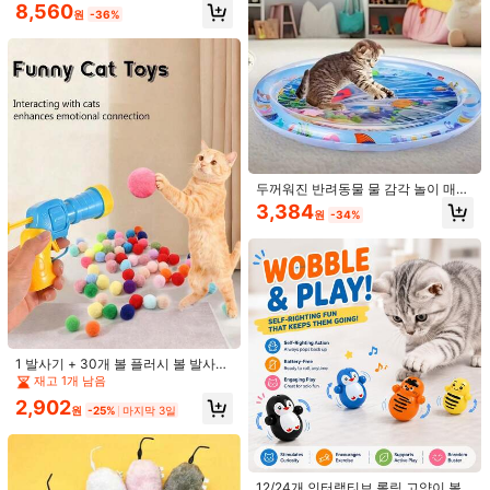
움직이는 숨겨진 막대 깃털, 자동 충전
8,560
SHEIN에서 판매됨
원
-36%
식 실내 새끼 고양이 운동 키커
제품 세부 정보
소재:
ABS
전원 공급 장치:
없음
배터리 포함:
아니요
69 팔로워
4.69
두꺼워진 반려동물 물 감각 놀이 매트,
더 보기
2026년 신상 고양이 감각 물 놀이 매
3,384
원
-34%
69 팔로워
트, 고양이 쿨링 패드, 범용 고양이 &
4.69
강아지 물 감각 패드, 시원하고 편안한
ShellHaven
공기 주입식 물 침대
팔로잉
69 팔로워
4.69
0***x
다음
하루 전에
69 팔로워
4.69
최근 435개 판매됨
69 팔로워
4.69
예쁨 (8)
좋은 품질 (8)
사진과 동일 (7)
몸에 맞음 (6)
좋아함 (4)
69 팔로워
4.69
1 발사기 + 30개 볼 플러시 볼 발사기
플라스틱 고양이 인터랙티브 장난감,
재고 1개 남음
마음에 드실 거예요.
69 팔로워
4.69
랜덤 색상 플러시 볼 포함, 고양이 장
2,902
난감에 적합
원
-25%
마지막 3일
69 팔로워
추천순
홈 & 리빙
휴대폰 & 액세서리
도구 & 가정 개선
스포츠 & 
4.69
69 팔로워
4.69
12/24개 인터랙티브 롤링 고양이 볼
69 팔로워