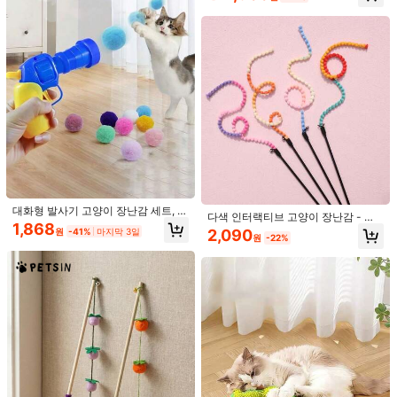
씹는 장난감, 고양이 및 새끼 고양이에
1개 반려동물 물놀이 매트, 여름에 적
게 적합, 실내 운동, 씹기, 훈련
합한 고양이 장난감, 고양이가 놀기에
4,361
원
-27%
적합, 여름 고양이 침대, 침대, 고양이
와 강아지 엔터테인먼트 장난감, 공기
주입 및 물 채우기가 필요한 반려동물
엔터테인먼트 물 침대, 고양이 물 감
지, 고양이 냉각 매트, 고양이와 강아
지 물 감지 매트, 시원하고 편안함 (사
용 전 발톱을 다듬어야 함을 유의하시
고, 과도한 물어뜯기는 누수 또는 파손
상호작용형 고양이 트랙 장난감, 3단
으로 이어질 수 있음을 주의하십시오)
회전 볼 타워, 성묘의 지루함과 불안을
5,390
원
-23%
해소하는 실내 고양이 풍부화, 분리형
퍼즐 놀이 및 훈련 타워.
대화형 발사기 고양이 장난감 세트, 발
다색 인터랙티브 고양이 장난감 - 실
사기 1개 및 20/50g 플러시 볼 포함,
1,868
내 고양이 추격 및 운동을 위한 고양이
원
-41%
마지막 3일
2,090
실내 고양이에 적합, 주인과 고양이 사
원
-22%
장난감 막대, 에너지 소모 애완동물 용
이의 사랑과 신뢰를 증진하는 스포츠
품
고양이 장난감, 랜덤 색상
천연 직조 고양이 씹기 스틱 - 내구성
있는 치아 세정 장난감, 실내 고양이에
2,079
원
-35%
게 적합, 상호작용 장난감 용품, 배터
리 불필요, 치아 건강에 도움 | 천연 직
조 소재 | 내구성 있는 스틱, 상호작용
장난감