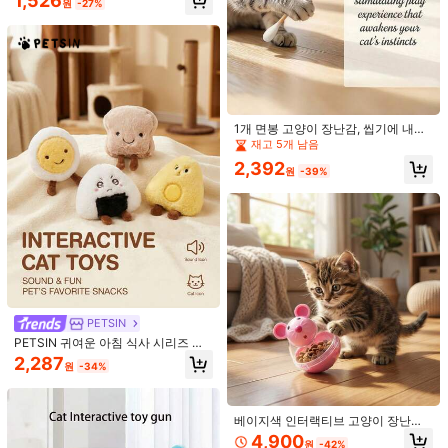
1,526
원
-27%
인공 깃털 고양이 장난감, 배터리가 필
이 셀프 엔터테인먼트 지루함 해소, 새
요 없는 스마트 감지 인터랙티브 플러
끼 고양이 인터랙티브 내구성 있는 물
시 새 장난감, 사냥 본능을 자극하는
어뜯기 소리 나는 고양이 놀이, 내구성
내구성 있는 깃털, 혼자 놀고 사냥을
있는 플라스틱 벨 티저 고양이 볼 벨
즐기기 위한 매달린 새 장난감, 모든
포함 새끼 고양이 주의 집중 인터랙티
품종에 적합, 인터랙티브 고양이 장난
브 장난감
감, 애완 동물 엔터테인먼트 디자인,
애완 동물 활동 유도, 배터리 없음
새로운 시잘 스크래칭 볼 고양이 스크
래칭 포스트 캣타워 고양이 장난감 자
1,965
1개 면봉 고양이 장난감, 씹기에 내구
원
-30%
가 엔터테인먼트 지루함 해소 도구, 모
성 있음, 불안 완화 및 소화 보조를 위
재고 5개 남음
든 품종의 고양이와 토끼에 적합, 고양
한 유기농 캣닙, 고양이 애호가를 위한
이가 좋아하는 실타래 볼, 소리가 나는
2,392
이상적인 선물(컬러풀 6팩) 지루함, 운
원
-39%
내장 벨, 유모차, 개 바구니, 캣타워, 고
동, 놀이를 위한 귀여운 상호작용 고양
양이 액세서리, 강아지 먹이 주기 게
이 장난감 유기농 캣닙 불안 완화 및
임, 내 강아지 먹이 주기, 개 데이케어
소화 보조 선물 아이디어
먹이 주기 게임, 애완동물, 개 퍼즐 &
훈련 장난감 개 퍼즐 & 훈련 장난감
1개 고양이 티저 완드, 모방 깃털 효과,
고양이 지루함을 해결하는 궁극적인
1,772
원
-23%
솔루션. 고양이 애호가를 위한 이상적
인 선물, 배터리 불필요
PETSIN
PETSIN 귀여운 아침 식사 시리즈 플
러시 강아지 장난감, BB 짖는 소리 포
2,287
원
-34%
함, 강아지를 위한 인터랙티브 놀이
베이지색 인터랙티브 고양이 장난감,
쥐 모양 간식 디스펜서 및 사료 보관
4,900
원
-42%