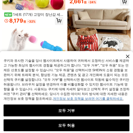
2,661
원
-24%
런처, 회전하는 애완동물 티저, 스트레
스 해소 장난감, 런처, 실내 추격 및 사
냥 장난감 세트, 재미있는 상호작용 고
1세트 (17개) 고양이 장난감 세
NEW
양이 엔터테인먼트 장난감, 6개의 발
트: 스프링 새 장난감, 고양이 추격 에
8,179
사 디스크 포함.
원
-32%
너지 장난감 세트, 사과 모양 고양이
장난감, 다채로운 고양이 사냥 게임 및
엔터테인먼트 장난감 세트 - 여러 품
목이 포함된 대형 세트
1,692
원
-35%
PETSIN
쿠키와 유사한 기술을 당사 웹사이트에서 사용하여 귀하께서 요청하신 서비스를 제공하
고 가능한 최상의 웹사이트 경험을 제공하고자 합니다. "모두 거부", "모두 허용" 또는 언
제든 선호도를 설정할 수 있습니다. "모두 허용"을 선택하시면 SHEIN의 쇼핑 경험을 보
완하기 위해 트래픽 분석, 향상된 기능 제공, 콘텐츠 및 광고 개인화에 도움이 되는 모든
고양이 지루함 해소 자가 엔터테인먼
선택적 쿠키를 설정합니다. "모두 거부"를 선택하시면 웹사이트 작동에 필수적인 쿠키만
트 장난감, 크라프트지 고양이 터널 고
4,332
원
-29%
양이 침대, 숨바꼭질 티저 지팡이, 실
허용됩니다. 브라우저 설정을 변경하여 이를 비활성화할 수 있지만 웹사이트 기능에 영
725원 절약
내 고양이에게 적합
향을 줄 수 있습니다. 사용되는 쿠키에 대해 자세히 알아보고 선택적 쿠키 설정을 조정하
려면 "쿠키 관리"를 선택하세요. 당사가 수집한 데이터 처리 방식에 대한 자세한 내용은
고양이 발사기 장난감 세트, 20/50/1
개인정보 보호 정책을 참조하세요.
개인정보 보호 정책을 보려면 여기를 클릭하세요.
00개의 부드러운 볼 포함, 상호작용
1,665
원
-30%
재미, 신체 운동 및 정서적 유대에 적
합, 실내 놀이에 이상적
모두 거부
유사한 재고품 표시
모두 보기
모두 허용
죄송합니다. 이 상품은 품절되었습니다.