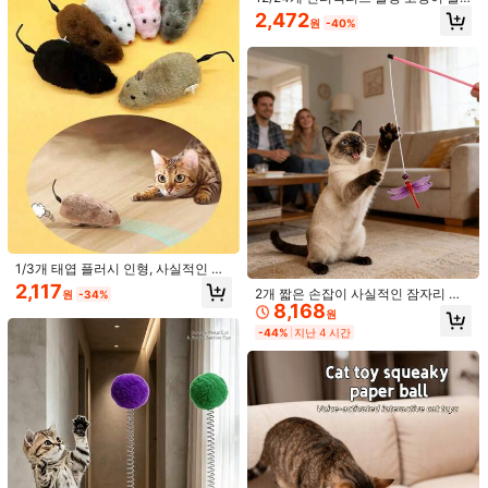
4.69
장난감 세트, 실내 고양이용 자동 굴림
2,472
원
-40%
고양이 장난감, 새끼 고양이 놀이 장난
69 팔로워
4.69
감, 고양이 운동 장난감, 추격 장난감,
고양이 활동 장난감, 고양이 풍부화 장
난감, 자동 놀이 장난감
거대 오버사이즈 고양이 티저 면봉 펫
장난감 순수 울 고양이 장난감 새끼 고
1,868
원
-43%
마지막 3일
양이 지루함 해소
1/3개 태엽 플러시 인형, 사실적인 달
리는 가짜 쥐, 랜덤 색상 고양이/개 애
2,117
1개/2개 귀여운 고양이 귀 요정 고양이
2개 짧은 손잡이 사실적인 잠자리 고
원
-34%
완동물 인형
8,168
티저 장난감, 벨과 리본이 있는 부드러
양이 티저 완드 랜덤 컬러 벨 및 신축
5,331
원
원
-34%
운 소재, 인터랙티브 고양이 티저 완
성 스프링 포함, 인터랙티브 고양이 장
-44%
지난 4 시간
드, 반려동물 놀이 선물
난감, 애완동물 용품, 2,865개 Its Joyf
ul Space Star Seller 판매