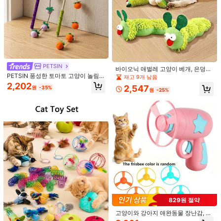
반려동물 인터랙티브 고양이 티저 장
난감, 자가 엔터테인먼트 고양이 장난
13,719
원
-33%
감, 실내 고양이 지루함 해소 장난감,
완전 자동 360° 회전 인터랙티브 고양
이 티저 장난감, 다양한 시나리오에 적
합, 모든 고양이가 놀기에 적합, 반려
동물 용품 인터랙티브 장난감
PETSIN
바이오닉 애벌레 고양이 베개, 은덩굴
PETSIN 풍성한 토마토 고양이 놀림
열매가 있는 애벌레 고양이 인형, 자가
재고 9개 남음
지팡이, 펠트 벨 감 고양이 장난감, 애
엔터테인먼트 시뮬레이션 고양이 티
2,202
2,547
원
-35%
완 동물 장난감
저 완드, 부드러운 플러시 인형 베개,
원
-25%
고양이 지루함 완화, 애완동물 용품
실내 고양이용 전기 치즈 하우스 인터
랙티브 고양이 장난감, 3-in-1 두더지
14,782
원
-35%
추정된
잡기 깃털 장난감, 3가지 모드 충전식
4,148원 절약
자동 숨바꼭질 고양이 장난감, 지루한
고양이를 위한 4개 구멍 새끼 고양이
ENSSU 1200mAh 배터리 인터랙티브
장난감, 실내 지루한 성묘용
고양이 장난감, 인터랙티브 고양이 깃
7,642
원
-35%
추정된
털 장난감, 움직이는 깃털 고양이 장난
감, 숨바꼭질 고양이 장난감, 지루한
성묘의 사냥 게임과 숨바꼭질에 적합,
선물, 증정품, 축하
829원 절약
고양이와 강아지 애완동물 장난감, 대
나무 잠자리 총, 날아다니는 요정 야외