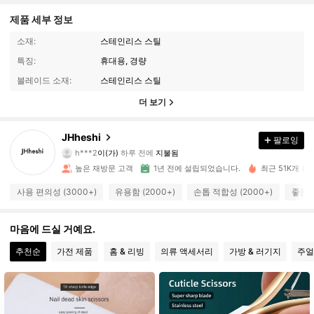
제품 세부 정보
소재:
스테인리스 스틸
특징:
휴대용, 경량
블레이드 소재:
스테인리스 스틸
더 보기
5.5K 팔로워
JHheshi
4.91
팔로잉
h***2
이(가)
하루 전에
지불됨
p***8
다음
4시간 전
높은 재방문 고객
1년 전에 설립되었습니다.
최근 51K개 판
5.5K 팔로워
4.91
사용 편의성 (3000+)
유용함 (2000+)
손톱 적합성 (2000+)
좋은 품
5.5K 팔로워
4.91
마음에 드실 거예요.
추천순
가전 제품
홈 & 리빙
의류 액세서리
가방 & 러기지
주얼
5.5K 팔로워
4.91
5.5K 팔로워
4.91