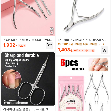
#3 TOP 3위
큐티클 니퍼 큐티클 케어 도구
높은 재방문 고객
스테인리스 스틸 큐티클 니퍼 - 큐티
1개 실버 스테인리스 스틸 독수리 부
클 레이어 트리머, 매니큐어 큐티클 니
리 모양 경사형 두꺼운 페디큐어 굳은
#3 TOP 3위
#3 TOP 3위
큐티클 니퍼 큐티클 케어 도구
큐티클 니퍼 큐티클 케어 도구
1,902
원
-29%
퍼, 큐티클 리무버, 큐티클 푸셔, 네일
살 집게 발톱 정리 가위 여성용 매니큐
높은 재방문 고객
높은 재방문 고객
1,493
케어 도구, 네일 파일, 큐티클 니퍼, 큐
어 액세서리
원
-42%
마지막 3일
#3 TOP 3위
큐티클 니퍼 큐티클 케어 도구
티클 푸셔 및 발 관리 도구, 손톱 및 발
높은 재방문 고객
톱용 스테인리스 스틸 큐티클 레이어
니퍼 커터 가위, 젤 네일 폴리쉬 리무
버, 전문가용 가정 또는 살롱 매니큐어
세트
러시아산 전문 손톱깎이, 큐티클 제거,