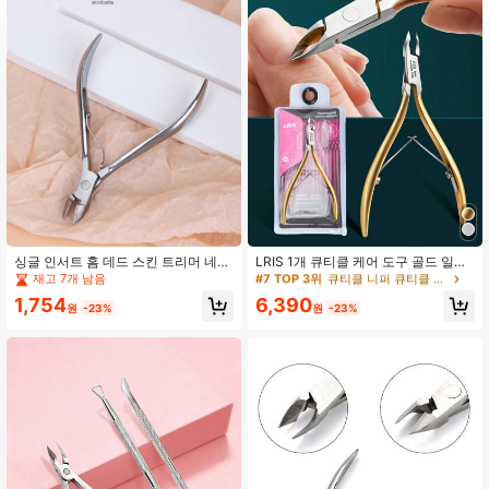
5.5K 팔로워
4.91
5.5K 팔로워
4.91
5.5K 팔로워
4.91
#7 TOP 3위
큐티클 니퍼 큐티클 케어 도구
높은 재방문 고객
싱글 인서트 홈 데드 스킨 트리머 네일
LRIS 1개 큐티클 케어 도구 골드 일본
5.5K 팔로워
4.91
도구 세트, 매니큐어 세트, 전문가용
식 큐티클 니퍼 손과 발의 죽은 피부와
재고 7개 남음
#7 TOP 3위
#7 TOP 3위
큐티클 니퍼 큐티클 케어 도구
큐티클 니퍼 큐티클 케어 도구
손가락 데드 스킨 및 큐티클 제거기,
거스러미용, 큐티클 푸셔 세트가 포함
높은 재방문 고객
높은 재방문 고객
1,754
6,390
쉽게 자르기, 싱글 팩, 매니큐어 전문
된 큐티클 트리머, 스테인리스 스틸 커
원
-23%
원
-23%
#7 TOP 3위
큐티클 니퍼 큐티클 케어 도구
가 추천, 개인 관리 도구
터 전문가용 큐티클 플라이어 제거기,
5.5K 팔로워
4.91
높은 재방문 고객
살롱 품질 네일 도구
5.5K 팔로워
4.91