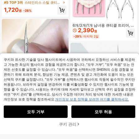
스테인리스 스틸 발 관리 도구, 눈썹,
#5 TOP 3위
스테인리스 스틸 큐티클 케어 도구
속눈썹, 코털 트리머, 네일 아트 도구,
1,720
큐티클 커터
원
-28%
6개/3개/1개 남녀용 큐티클 트리머, 실
2,390
버 네일 큐티클 플라이어, 스테인리스
원
스틸 양면 푸셔, 네일 스크래퍼, 전문
-29%
마지막 2일
페디큐어 및 매니큐어 도구, 스테인리
스 스틸 큐티클 제거기, 5-in-1 매니큐
어 및 페디큐어 세트, 미끄럼 방지 핸
들, 손톱 및 발톱에 적합
쿠키와 유사한 기술을 당사 웹사이트에서 사용하여 귀하께서 요청하신 서비스를 제공하
고 가능한 최상의 웹사이트 경험을 제공하고자 합니다. "모두 거부", "모두 허용" 또는 언
제든 선호도를 설정할 수 있습니다. "모두 허용"을 선택하시면 SHEIN의 쇼핑 경험을 보
완하기 위해 트래픽 분석, 향상된 기능 제공, 콘텐츠 및 광고 개인화에 도움이 되는 모든
선택적 쿠키를 설정합니다. "모두 거부"를 선택하시면 웹사이트 작동에 필수적인 쿠키만
허용됩니다. 브라우저 설정을 변경하여 이를 비활성화할 수 있지만 웹사이트 기능에 영
향을 줄 수 있습니다. 사용되는 쿠키에 대해 자세히 알아보고 선택적 쿠키 설정을 조정하
려면 "쿠키 관리"를 선택하세요. 당사가 수집한 데이터 처리 방식에 대한 자세한 내용은
개인정보 보호 정책을 참조하세요.
개인정보 보호 정책을 보려면 여기를 클릭하세요.
모두 거부
모두 허용
1개 스테인리스 스틸 큐티클 가위/죽
은 피부 트리머/손톱 및 발 관리 도구/
재고 7개 남음
휴대용 각질 제거 손톱 클리퍼/손톱 니
1,090
쿠키 관리
장바구니 담기
퍼
22% 할인!
원
-27%
1개 전문 스테인리스 스틸 큐티클 니