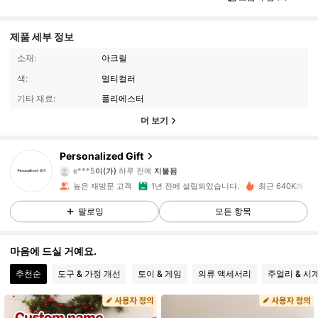
제품 세부 정보
소재:
아크릴
색:
멀티컬러
기타 재료:
폴리에스터
더 보기
43K 팔로워
4.92
Personalized Gift
e***5
이(가)
하루 전에
지불됨
e***1
다음
4시간 전
높은 재방문 고객
1년 전에 설립되었습니다.
최근 640K개 판
43K 팔로워
4.92
팔로잉
모든 항목
43K 팔로워
4.92
마음에 드실 거예요.
추천순
도구 & 가정 개선
토이 & 게임
의류 액세서리
주얼리 & 시
43K 팔로워
4.92