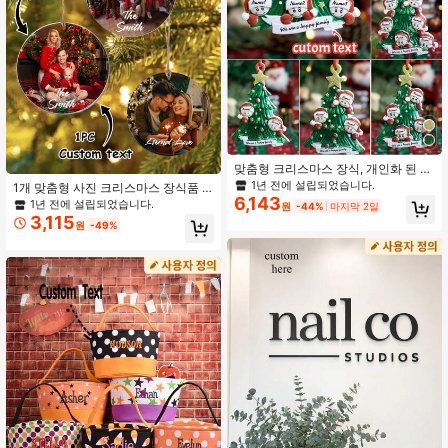
맞춤형 크리스마스 장식, 개인화 된 크
리스마스 트리 장식, 맞춤형 2-7 이름
1년 전에 설립되었습니다.
1개 맞춤형 사진 크리스마스 장식품 -
장식, 맞춤형 텍스트 크리스마스 장식,
6,143
2026년 맞춤형 사진 크리스마스 장식
1년 전에 설립되었습니다.
원
-44%
마지막 2일
DIY 장식, 크리스마스, 거실 장식, 야
품, 맞춤형 텍스트 크리스마스 트리 장
3,115
외, 정원, 소나무 눈사람 펜던트, 기념
원
-49%
식, 크리스마스 장식, 부모님, 반려동
품, 방 장식, 엄마, 아빠, 가족
물, 친구를 위한 크리스마스 선물, 여
성을 위한 생일 선물, 맞춤형, 장거리
친구, 베프, 직장 동료를 위한 선물, 휴
일 달력