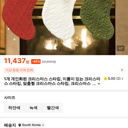
1/7
11,437
20,690원
-45%
원
기간 한정 가격 인하
1개 개인화된 크리스마스 스타킹, 이름이 있는 크리스마
5.00
(
2
)
스 스타킹, 맞춤형 크리스마스 스타킹, 크리스마스
장식, 가정용 크리스마스 장식, 대량 크리스마스 스
타킹, 여성, 어머니, 엄마, 남성, 아버지, 아빠, 남자친구,
여자친구, 아내, 남편, 개, 고양이, 가장 친한 친구, 그, 그
사이즈
녀, 커플, 베스티, 신부, 신부 들러리, 커플, 할머니, 할아
버지, 자매, 형제, 축제 달력을 위한 개인화된 크리스마
하얀색
녹색
빨간색
스 선물
배송지
South Korea