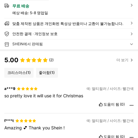
무료 배송
예상 배송:
5-8 영업일
맞춤 제작된 상품은 개인화된 특성상 반품이나 교환이 불가능합니다.
안전한 결제 · 개인정보 보호
SHEIN에서 판매됨
5.00
(2)
더 보기
크리스마스
(1)
좋아함
(1)
a***9
색: 멀티컬러 / 사이즈: 빨간색
so
pretty
love
it
will
use
it
for
Christmas
도움이 됨
(0)
f***t
색: 멀티컬러 / 사이즈: 빨간색
Amazing
💕
Thank
you
Shein
!
도움이 됨
(0)