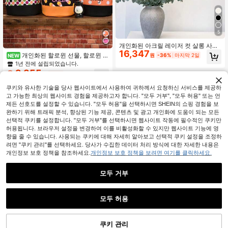
5
개인화된 아크릴 레이저 컷 살롱 사인,
16,347
비즈니스 스튜디오 부티크 상점, 맞춤
개인화된 할로윈 선물, 할로윈 바
원
-36%
마지막 2일
NEW
형 로고 & 이름, 속눈썹 뷰티 살롱 디스
구니, 자수 글자 할로윈 가방, 자수 글
1년 전에 설립되었습니다.
플레이 장식, 네일 & 의류 상점 사인,
자 축제 장식 바구니, 휴대용 수납 바
9,355
아크릴 소재 전용 스튜디오 사인, 휴일
원
-41%
구니.
장식품
쿠키와 유사한 기술을 당사 웹사이트에서 사용하여 귀하께서 요청하신 서비스를 제공하
고 가능한 최상의 웹사이트 경험을 제공하고자 합니다. "모두 거부", "모두 허용" 또는 언
제든 선호도를 설정할 수 있습니다. "모두 허용"을 선택하시면 SHEIN의 쇼핑 경험을 보
완하기 위해 트래픽 분석, 향상된 기능 제공, 콘텐츠 및 광고 개인화에 도움이 되는 모든
선택적 쿠키를 설정합니다. "모두 거부"를 선택하시면 웹사이트 작동에 필수적인 쿠키만
허용됩니다. 브라우저 설정을 변경하여 이를 비활성화할 수 있지만 웹사이트 기능에 영
향을 줄 수 있습니다. 사용되는 쿠키에 대해 자세히 알아보고 선택적 쿠키 설정을 조정하
려면 "쿠키 관리"를 선택하세요. 당사가 수집한 데이터 처리 방식에 대한 자세한 내용은
개인정보 보호 정책을 참조하세요.
개인정보 보호 정책을 보려면 여기를 클릭하세요.
모두 거부
모두 허용
"맞춤 설정"을 클릭하면 이 사용약관에 동의하게 됩니다.
맞춤형 크리스마스 장식 (이름 지정 가
쿠키 관리
지금 맞춤 설정