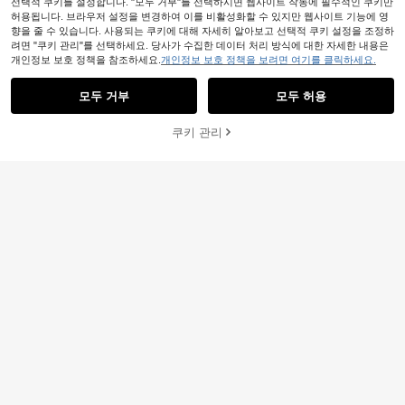
선택적 쿠키를 설정합니다. "모두 거부"를 선택하시면 웹사이트 작동에 필수적인 쿠키만
허용됩니다. 브라우저 설정을 변경하여 이를 비활성화할 수 있지만 웹사이트 기능에 영
향을 줄 수 있습니다. 사용되는 쿠키에 대해 자세히 알아보고 선택적 쿠키 설정을 조정하
4단 스테인리스 스틸 다층 신발 랙, 3/
1개 다층 단일 열 신발 랙 정리함 거실
려면 "쿠키 관리"를 선택하세요. 당사가 수집한 데이터 처리 방식에 대한 자세한 내용은
1,375
4단 조절식 수납 선반 - 공간 절약형
7,690
원
-34%
마지막 3일
침실 기숙사 현관 수납 솔루션, 쉬운
개인정보 보호 정책을 참조하세요.
개인정보 보호 정책을 보려면 여기를 클릭하세요.
원
-27%
현관/기숙사/발코니 정리대 - 녹 방지
유사한 재고품 표시
30원 절약
모두 보기
조립 가정용 가구 장식, 현대 아파트
금속 책장/신발 랙 - 대학생/도시 임차
생활을 위한 공간 절약형 신발 진열대
인/엄마를 위한 완벽한 선물 - 집들이
OBOVAY 6개 스테인리스 스틸 신발
모두 거부
모두 허용
죄송합니다. 이 상품은 품절되었습니다.
1,460
및 개학에 이상적
랙, 가정용 스테인리스 스틸 신발 랙,
2026년형 업그레이드 신발장, 60/80
원
-2%
마지막 3일
15,360
2/4개, 공간 절약형 금속 후크 랙, 옷
cm 너비 일체형 현관 신발장, 후크가
원
-29%
장 보관에 적합, 내구성 있는 광택 처
있는 다층 자립형 수납 정리대, 다기능
쿠키 관리
품절
리되지 않은 금속 구조, 방수 및 녹 방
복도 기숙사 신발 및 의류 결합 랙
지, 조립 용이, 다기능 가정 및 세탁 신
발 보관 액세서리, 신발 디스플레이 행
잉 신발 랙 스테인리스 스틸 신발 랙
5,119원 절약
1개 방진 신발 랙, 커버가 있는 다층 독
후크가 있는 다층 현관 신발장, 독립형
11,271
10,902
립 신발 선반, 쉬운 조립 공간 절약 수
복도 수납 선반
원
-31%
마지막 3일
원
납 정리대, 기숙사와 가정에 적합 (6/8/
-34%
마지막 2일
10단)
13,471원 절약
1개 무타공 벽걸이 슬리퍼 랙, 천연 나