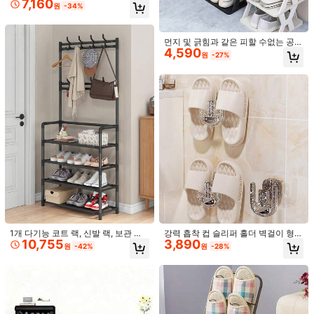
7,160
합, 설치 필요 없음, 홈 데코
원
-34%
사이즈 안내
먼지 및 긁힘과 같은 피할 수없는 공정
4,590
문제가 있으므로 사진 촬영시주의하
배송지
South Korea
원
-27%
십시오. 신발 랙, 가정용 도어 다층 보
관 신발 랙, 작고 좁고 간단한 신발 랙,
무료 배송
입구 도어 보관 랙, 기숙사 신발 캐비
예상 배송:
2-5 영업일
닛
무료 반품
안전한 결제 · 개인정보 보호
SHEIN에서 판매됨
4.66
(3)
더 보기
추수감사절
(1)
1개 다기능 코트 랙, 신발 랙, 보관 랙,
강력 흡착 컵 슬리퍼 홀더 벽걸이 형
10,755
3,890
이동 가능하고 조립하기 쉬우며, 거실,
비 천공 욕실 및 화장실 문 보관 랙, 슬
원
-42%
원
-28%
입구, 침실, 서재, 사무실, 휴일 선물,
리퍼 플립 플롭 샌들을위한 다목적 욕
발렌타인 데이 선물, 어린이 선물에 적
실 신발 정리함 및 샤워 캐디, 소형 욕
t***9
색: 블랙 / 사이즈: 7층
합합니다.
실, 파우더 룸, 기숙사, RV 및 아파트
💞💞🌺💞🌺💞🌺💞🌺💞🌺💞🌺💞🌺💞🌺🌺💞💞🌺
먼트를위한 공간 절약형 도어 선반 솔
루션, 배수 및 빠른 건조를위한 내 습
도움이 됨
(0)
성 매달린 보관, 쉬운 설치 도구 손상
없음, 가정 정리, 크리스마스 추수 감