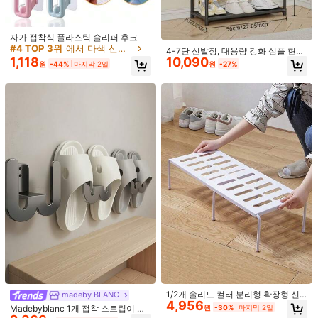
최근 4K개 판매됨
97 팔로워
4.30
팔로잉
모든 항목
자가 접착식 플라스틱 슬리퍼 후크
#4 TOP 3위
에서 다색 신발장
4-7단 신발장, 대용량 강화 심플 현관
1,118
10,090
다단 방진 가정 기숙사 신발 보관장,
97 팔로워
4.30
원
-44%
마지막 2일
원
-27%
마음에 드실 거예요.
신발 정리대, 옷장 신발 정리대, 걸이
식 신발 정리대, 문 위 신발 정리대
추천순
도구 & 가정 개선
가방 & 러기지
신발
휴대폰 & 액세서리
97 팔로워
4.30
97 팔로워
4.30
97 팔로워
4.30
97 팔로워
4.30
97 팔로워
4.30
97 팔로워
4.30
1/2개 솔리드 컬러 분리형 확장형 신
madeby BLANC
4,956
발 랙, 플라스틱 신발 & 슬리퍼 수납
3,137원 절약
원
-30%
마지막 2일
Madebyblanc 1개 접착 스트립이 있
97 팔로워
4.30
정리대, 공간 절약형, 주방, 거실, 기숙