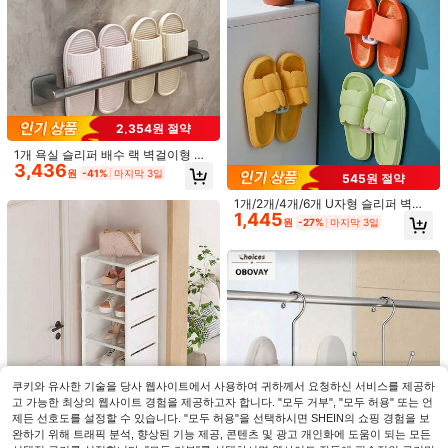
2,354원 절약
커튼이 있는 가정용 다층 신발장, 신발
18,290
캐비닛, 수납 진열대, 서랍과 커튼이
1개 욕실 슬리퍼 배수 랙 벽걸이형 자
원
-27%
3,436
있는 신발 수납 캐비닛, 대용량 신발
체 접착 슬리퍼 홀더 드릴링 필요 없음
원
-41%
마지막 3일
545원 절약
캐비닛, 실내 및 실외 사용에 적합, 문,
방수 신발 보관 정리함 욕실 액세서리
가정, 실내, 명절 선물, 크리스마스 선
공간 절약형 디자인 접착 슬리퍼 스탠
1개/2개/4개/6개 U자형 슬리퍼 벽걸
물, 어린이 선물 배치에 적합
드 욕실 샤워 기숙사 호텔 가정 정리
1,445
이형 신발 선반
원
-27%
마지막 3일
솔루션에 적합
공간 절약형 360° 회전 신발 랙 - 다기
76,895
능 바닥 스탠드 랙, 가정 및 상점에 적
원
-64%
마지막 2일
합한 6개 선반, 조립하기 쉽고 내구성
있는 PVC 소재.
쿠키와 유사한 기술을 당사 웹사이트에서 사용하여 귀하께서 요청하신 서비스를 제공하
고 가능한 최상의 웹사이트 경험을 제공하고자 합니다. "모두 거부", "모두 허용" 또는 언
제든 선호도를 설정할 수 있습니다. "모두 허용"을 선택하시면 SHEIN의 쇼핑 경험을 보
완하기 위해 트래픽 분석, 향상된 기능 제공, 콘텐츠 및 광고 개인화에 도움이 되는 모든