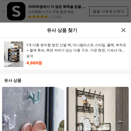
SHEIN앱에서 더 많은 혜택을 받을 수 있어요.
×
앱을 다운로드하기
신규회원 누구나 무료 항공 배송
(11,000)
유사 상품 찾기
1개 다층 분리형 방진 신발 랙, 미니멀리스트 스타일, 블랙, 부직포
+ 철제 튜브, 측면 커버가 있는 다층 구조. 가정 현관, 기숙사 대용
량 신발 랙/수납 랙, 수납 필수품, 개학 & 이사 필수품
블랙
4,689원
유사 상품