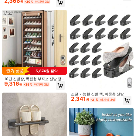
2,366
는 벽걸이 신발 선반, 욕실 슬리퍼 선
원
-30%
마지막 3일
사에 적합. 현관, 침대 밑, 욕실, 옷장에
1개 블랙 3/4/5/6/7단 신발 랙, 다층 가
조절 가능한 스택형 공간 절약형 이중
반, 드릴링 없는 벽걸이 화장실 문 걸
배치 가능. 확장형 강화 신발 랙.
6,853
정 미니멀리스트 신발 캐비닛, 방진 신
층 신발 랙, 높이 조절 가능, 도구 없이
#8 TOP 3위
에서 다색 신발장
이 후크, 신발 보관 선반, 욕실 액세서
원
-31%
마지막 3일
발 상자, 대용량 실내 가정용 신발 정
조립, 두꺼운 이중층 신발 수납 랙 옷
리, 방수 걸이 후크, 다색 욕실 슬리퍼
2,776
원
-27%
마지막 3일
리함
장용, 하이힐과 스니커즈에 적합
걸이 후크
5,874원 절약
10단 신발장, 독립형 부직포 신발 정
1,285원 절약
9,316
리대, 조립하기 쉬운 신발 수납장, 임
원
-39%
마지막 3일
대 주택, 현관, 복도, 침실, 욕실, 사무
3개/세트 이중층 조절식 신발 랙, 공간
실, 거실에 적합, 다층 조합 신발장, 방
절약형, 가정용 신발장 칸막이에 적합,
#2 TOP 3위
에서 기타 신발 정리용품
조절 가능한 신발 랙, 이중층 신발 정
진 신발장, 학교 신발장, 기숙사 간이
다층 신발 랙, 실용적인 신발 랙, 신발
2,341
2,905
리 랙, 하이힐 및 운동화에 적합, 깔끔
원
-31%
마지막 3일
원
-31%
마지막 3일
수납장, 휴대용 신발장
보관 및 정리 랙, 욕실 액세서리, 신발
하고 세련된 수납 필수품, 쌓을 수 있
등을 보관하는 데 사용할 수 있음, 휴
는 신발 상자
가철 가정 필수품으로 이상적인 선택
다층 신발장, 방진 수납 선반, 수직 독
6,890
립형 현관 정리함, 가정/임대용 공간
원
-27%
절약형