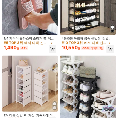
1/4 자착식 플라스틱 슬리퍼 훅, 욕실
4단/5단 독립형 금속 신발장 (신발장
슬리퍼 보관 랙, 욕실 벽면용 무드릴
재질: 부직포), 모자 걸이, 다기능 야외
#5 TOP 3위
에서 다색 신발장
#10 TOP 3위
에서 다색 신발장
벽걸이, 욕실, 주방, 침실, 유리와 같은
수납장, 독립형 옷장 걸이, 다층 실내
1,490
10,550
원
-29%
원
-30%
마지막 3일
매끄러운 표면에 적합, 설치가 쉬움,
신발장으로 사용 가능, 8개의 스테인
다른 거친 표면에는 적합하지 않음
리스 스틸 이중 후크 신발 & 모자 조합
걸이, 3-in-1 공간 절약형 수납장, 침
실, 거실, 문 뒤, 복도에 적합, 모자 걸
이, 신발장, 휴대용 옷장, 수하물 수납
1/14
장으로 사용 가능.
4,689
7,390원
-37%
마지막 3일
원
1개 다층 분리형 방진 신발 랙, 미니멀리스트 스타일, 블
4.66
(
3
)
랙, 부직포 + 철제 튜브, 측면 커버가 있는 다층 구
조. 가정 현관, 기숙사 대용량 신발 랙/수납 랙, 수납
필수품, 개학 & 이사 필수품
사이즈
7층
5 층
레벨 6
4 층
1개 다층 신발 랙, 거실, 기숙사에 적