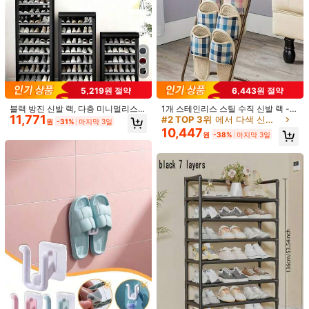
사절 할로윈 및 겨울 엔터테인먼트를
위한 이상적인 선물 아이디어
a***m
색: 블랙 / 사이즈: 7층
Nice
도움이 됨
(0)
5,219원 절약
6,443원 절약
r***m
색: 블랙 / 사이즈: 4 층
블랙 방진 신발 랙, 다층 미니멀리스트
1개 스테인리스 스틸 수직 신발 랙 -
حلو
اوي
شكرا
شي
إن
11,771
독립형 신발 정리대, 기숙사 및 가정을
다층, 분리 가능, 배수 구멍 디자인, 슬
#2 TOP 3위
에서 다색 신발장
원
-31%
마지막 3일
위한 쉬운 조립 공간 절약형 보관 선
리퍼, 운동화, 하이힐 등을 보관하는
도움이 됨
(0)
10,447
원
-38%
마지막 3일
반, 6/8/10단 사용 가능 (신발 15-27
데 적합합니다. 사무실, 욕실, 침실 및
켤레 수납 가능)
거실 보관에 적용 가능하며 유용한 가
정 정리 도우미입니다.
제품 세부 정보
소재:
폴리에스터
구성:
100% 폴리에스터
배터리 포함:
아니요
더 보기
97 팔로워
4.30
Liangbao Department Store
97 팔로워
4.30