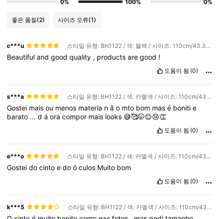
0%
100%
0%
좋은 품질
(2)
사이즈 오류
(1)
c***u
스타일 유형: BH1122 / 색: 블랙 / 사이즈: 110cm/43.3인치
Beautiful
and
good
quality
,
products
are
good
!
도움이 됨
(0)
s***a
스타일 유형: BH1122 / 색: 카멜색 / 사이즈: 110cm/43.3인치
Gostei
mais
ou
menos
materia
n
ã
o
mto
bom
mas
é
boniti
e
barato
...
d
á
ora
compor
mais
looks
😅🥰🤭😌😢👏
도움이 됨
(0)
e***o
스타일 유형: BH1122 / 색: 카멜색 / 사이즈: 110cm/43.3인치
Gostei
do
cinto
e
do
ó
culos
Muito
bom
도움이 됨
(0)
k***5
스타일 유형: BH1122 / 색: 카멜색 / 사이즈: 110cm/43.3인치
O
cinto
é
muito
bonito
como
nas
fotos
,
mas
pedi
tamanho