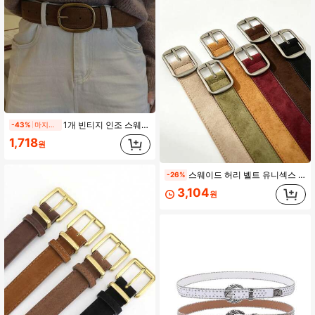
252 팔로워
4.85
1개 빈티지 인조 스웨이드 커피 컬러 니치 벨벳 벨트, 아메리칸 패션 와이드 가죽 벨트, 스커트 및 바지용 캐주얼 쿨 시크 장식
-43%
마지막 날
1,718
원
스웨이드 허리 벨트 유니섹스 남성 여성 벨트 새틴 실버 메탈 버클 다용도 장식 벨트 청바지용 빈티지 보르도 버건디 레드 다크 브라운 벨트
-26%
3,104
원