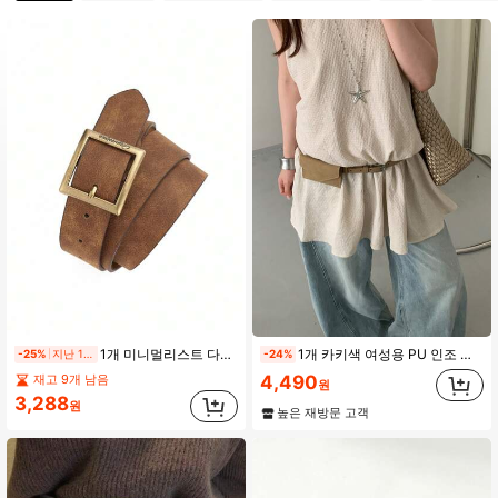
252 팔로워
4.85
252 팔로워
4.85
252 팔로워
4.85
252 팔로워
4.85
252 팔로워
4.85
1개 미니멀리스트 다용도 PU 버클 벨트, 여성용 레트로 서부 스타일 허리 벨트, 일상 착용 또는 선물용으로 적합
1개 카키색 여성용 PU 인조 가죽 빈티지 통근 스타일 매트 가죽 솔리드 컬러 허리 벨트
-25%
지난 1일
-24%
4,490
재고 9개 남음
252 팔로워
4.85
원
3,288
원
높은 재방문 고객
252 팔로워
4.85