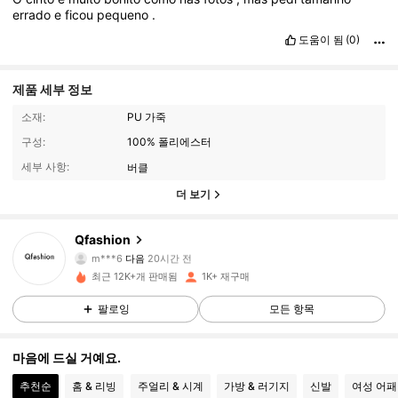
errado
e
ficou
pequeno
.
도움이 됨
(0)
제품 세부 정보
소재:
PU 가죽
구성:
100% 폴리에스터
세부 사항:
버클
더 보기
252 팔로워
4.85
Qfashion
m***6
다음
20시간 전
8***9
가 탐색 중입니다
최근 12K+개 판매됨
1K+ 재구매
252 팔로워
4.85
팔로잉
모든 항목
252 팔로워
4.85
마음에 드실 거예요.
추천순
홈 & 리빙
주얼리 & 시계
가방 & 러기지
신발
여성 어