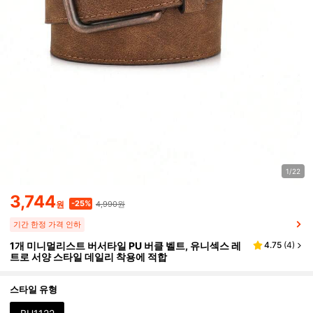
1/22
3,744
4,990원
-25%
원
기간 한정 가격 인하
1개 미니멀리스트 버서타일 PU 버클 벨트, 유니섹스 레
4.75
(
4
)
트로 서양 스타일 데일리 착용에 적합
스타일 유형