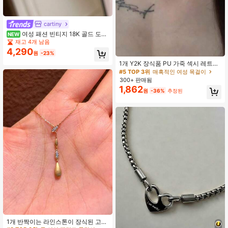
cartiny
여성 패션 빈티지 18K 골드 도금
NEW
지르코니아 인레이 반짝이는 별 라운
재고 4개 남음
드 펜던트 목걸이
4,290
원
-23%
1개 Y2K 장식품 PU 가죽 섹시 레트로
목걸이, 여성에게 적합, 배디 고스 스
#5 TOP 3위
매혹적인 여성 목걸이
타일 주얼리 액세서리 선물
300+ 판매됨
1,862
원
-36%
추정된
#8 TOP 3위
금 여성 펜던트 목걸이
높은 재방문 고객
거의 매진!
#8 TOP 3위
#8 TOP 3위
금 여성 펜던트 목걸이
금 여성 펜던트 목걸이
1개 반짝이는 라인스톤이 장식된 고급