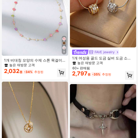
FAVE jewelry
9
1개 여성용 골드 도금 실버 도금 소형
1개 비대칭 모양의 수제 스톤 목걸이
원통형 펜던트 목걸이, 라운드 배럴 매
높은 재방문 고객
(스톤 색상 및 수량은 고정되어 있지
높은 재방문 고객
력 주얼리, 슬림 스네이크 체인, 중공
60+ 판매됨
않으며, 꼬리 드롭은 무작위입니다)
2,032
디자인, 다이아몬드 컷 CZ 큐빅 지르
원
-34%
추정된
2,797
원
-35%
추정된
코니아 크리스탈 라인스톤 장식, 반짝
이는, 조절 가능한 길이 체인, 저자극
성 니켈 프리 합금 금속, 가벼운, 섬세
한, 우아한, 클래식, 시대를 초월한, 웨
딩, 약혼, 신부 들러리, 약속, 커플, 베
스트 프렌드, 기념일, 생일, 발렌타인
데이 선물, 여자친구, 아내, 엄마, 자매,
딸 선물, 브라이덜 샤워, 파티, 프롬, 날
짜 나이트, 일상 착용, 공식 저녁, 특별
한 행사