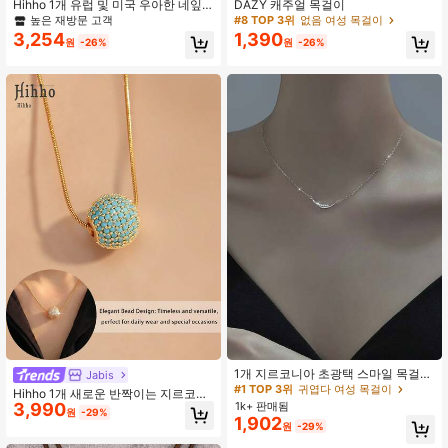
Hihho 1개 유럽 및 미국 우아한 네잎
DAZY 캐주얼 목걸이
클로버 펜던트 목걸이, 여성의 일상 착
높은 재방문 고객
#8 TOP 3위
없음 여성 목걸이
용에 적합한 맞춤형 디자인, 발렌타인
3,254
1,390
원
-26%
원
-26%
데이 및 추수감사절 선물
#1 TOP 3위
귀엽다 여성 목걸이
거의 매진!
#1 TOP 3위
#1 TOP 3위
귀엽다 여성 목걸이
귀엽다 여성 목걸이
1개 지르코니아 초광택 스마일 목걸
Jabis
이, 미니멀리스트 경량 패션 다용도 목
거의 매진!
거의 매진!
Hihho 1개 새로운 반짝이는 지르코니
걸이, 여성 모임, 연회, 데이트, 휴일,
1k+ 판매됨
3,990
#1 TOP 3위
귀엽다 여성 목걸이
아 & 비즈 펜던트 목걸이, 우아한 쇄골
원
-29%
선물에 적합
1,902
체인, 직장, 출퇴근, 일상복, 데이트, 친
거의 매진!
원
-29%
구들과의 모임에 적합