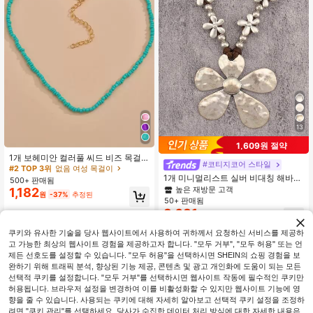
13
#2 TOP 3위
없음 여성 목걸이
높은 재방문 고객
1,609원 절약
#2 TOP 3위
#2 TOP 3위
없음 여성 목걸이
없음 여성 목걸이
1개 보헤미안 컬러풀 씨드 비즈 목걸
#코티지코어 스타일
이 (색상 차이)
높은 재방문 고객
높은 재방문 고객
1개 미니멀리스트 실버 비대칭 해바라
500+ 판매됨
#2 TOP 3위
없음 여성 목걸이
기 합금 펜던트 목걸이, 조절 가능한
높은 재방문 고객
1,182
높은 재방문 고객
원
-37%
추정된
왁스 코드 목걸이, 젊은 여성, 여자 친
50+ 판매됨
구를 위한 패셔너블한 데일리 웨어
3,681
원
-30%
쿠키와 유사한 기술을 당사 웹사이트에서 사용하여 귀하께서 요청하신 서비스를 제공하
고 가능한 최상의 웹사이트 경험을 제공하고자 합니다. "모두 거부", "모두 허용" 또는 언
제든 선호도를 설정할 수 있습니다. "모두 허용"을 선택하시면 SHEIN의 쇼핑 경험을 보
완하기 위해 트래픽 분석, 향상된 기능 제공, 콘텐츠 및 광고 개인화에 도움이 되는 모든
선택적 쿠키를 설정합니다. "모두 거부"를 선택하시면 웹사이트 작동에 필수적인 쿠키만
허용됩니다. 브라우저 설정을 변경하여 이를 비활성화할 수 있지만 웹사이트 기능에 영
향을 줄 수 있습니다. 사용되는 쿠키에 대해 자세히 알아보고 선택적 쿠키 설정을 조정하
려면 "쿠키 관리"를 선택하세요. 당사가 수집한 데이터 처리 방식에 대한 자세한 내용은