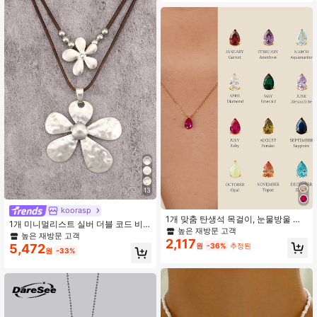
13
koorasp
1개 맞춤 탄생석 목걸이, 눈물방울 보
1개 미니멀리스트 실버 더블 코드 비
석 개인화된 생일 선물, 어머니 날 선
높은 재방문 고객
대칭 해바라기 합금 펜던트 목걸이,
높은 재방문 고객
물
2,117
걸, 걸, 걸 친구를 위한 패션 데일리 목
5,472
원
-36%
추정된
원
-33%
걸이, 발렌타인데이, 어머니날, 파티
선물로 적합