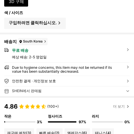
3D 구체
색 / 사이즈
구입하려면 클릭하십시오.
배송지
South Korea
무료 배송
예상 배송:
2-5 영업일
Due to hygiene concerns, this item may not be returned if its
value has been substantially decreased.
안전한 결제 · 개인정보 보호
SHEIN에서 판매됨
4.86
(100+)
더 보기
작은
정사이즈
라지
3%
97%
0%
재구매 예정
(3)
빠른 배송
(2)
엘레강스
(6)
테니스
(4)