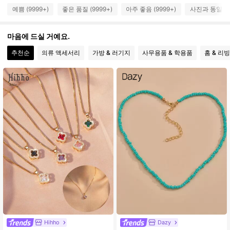
예쁨 (9999+)
좋은 품질 (9999+)
아주 좋음 (9999+)
사진과 동일 (9
120K 팔로워
4.93
마음에 드실 거예요.
추천순
의류 액세서리
가방 & 러기지
사무용품 & 학용품
홈 & 리빙
120K 팔로워
4.93
120K 팔로워
4.93
120K 팔로워
4.93
120K 팔로워
4.93
120K 팔로워
4.93
Hihho
Dazy