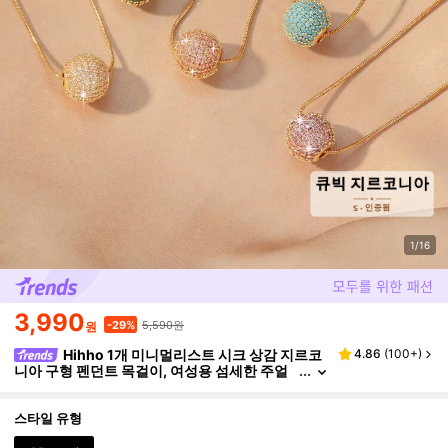
1/16
3,990
5,590원
-29%
원
Hihho 1개 미니멀리스트 시크 상감 지르코
4.86
(
100+
)
니아 구형 펜던트 목걸이, 여성용 섬세한 주얼
리 선물, 파티 및 휴일
스타일 유형