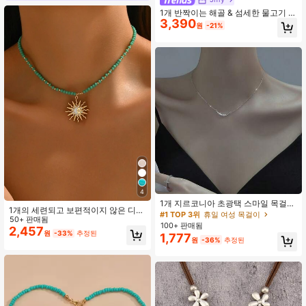
1개 반짝이는 해골 & 섬세한 물고기 뼈
3,390
펜던트 목걸이, 여성을 위한 우아한 주
원
-21%
얼리
4
1개 지르코니아 초광택 스마일 목걸
1개의 세련되고 보편적이지 않은 디자
이, 가벼운 패셔너블한 다용도 여성 파
#1 TOP 3위
휴일 여성 목걸이
인 비즈 선, 별, 달 모양 펜던트 네트워
50+ 판매됨
티, 연회, 데이트, 휴일, 선물에 적합.
100+ 판매됨
크 여성용
2,457
원
-33%
추정된
1,777
원
-36%
추정된