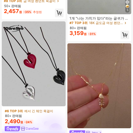
티어드롭 펜던트 목걸이, 술 장식 디자
높은 재방문 고객
높은 재방문 고객
거의 매진!
거의 매진!
인, 여성용 패션 주얼리, 우아한 일상
50+ 판매됨
#8 TOP 3위
금 여성 펜던트 목걸이
#7 TOP 3위
18K 금도금 여성 펜던트 목걸이
복 및 파티 용 완벽한 장식품
2,457
5
높은 재방문 고객
거의 매진!
원
-35%
추정된
높은 재방문 고객
#7 TOP 3위
#7 TOP 3위
18K 금도금 여성 펜던트 목걸이
18K 금도금 여성 펜던트 목걸이
1개 "나는 가치가 있다"라는 글귀가 새
겨진 스테인리스 스틸 하트 펜던트 목
높은 재방문 고객
높은 재방문 고객
걸이, 유니섹스 초커 목걸이, 자신에게
80+ 판매됨
#7 TOP 3위
18K 금도금 여성 펜던트 목걸이
선물로 적합
3,159
높은 재방문 고객
원
-31%
#6 TOP 3위
에서 긴 체인 목걸이
80+ 판매됨
2,490
원
-24%
DareSee
Jmy