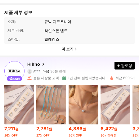
제품 세부 정보
소재:
큐빅 지르코니아
세부 사항:
라인스톤 벨트
스타일:
엘레강스
더 보기
120K 팔로워
4.93
Hihho
팔로잉
A***i
다음
30분 전에
b***o
가 탐색 중입니다
120K 팔로워
4.93
높은 재방문 고객
1년 전에 설립되었습니다.
최근 600K개 
120K 팔로워
4.93
120K 팔로워
4.93
7,211
2,781
4,886
6,422
3,
원
원
원
원
120K 팔로워
4.93
26% OFF
27% OFF
26% OFF
90+ 판매됨
25%