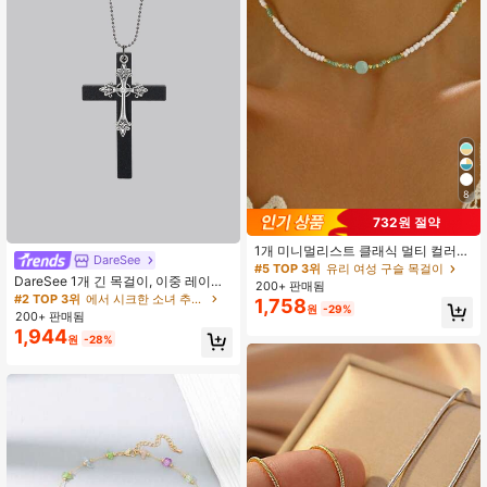
8
732원 절약
1개 미니멀리스트 클래식 멀티 컬러
DareSee
비즈 초커 목걸이, 여성의 파티와 일상
#5 TOP 3위
유리 여성 구슬 목걸이
DareSee 1개 긴 목걸이, 이중 레이어
착용에 적합
200+ 판매됨
금속 및 나무 십자가 펜던트 특징, 남
#2 TOP 3위
에서 시크한 소녀 추천 상품
1,758
원
-29%
녀 모두에게 적합하며 일상 액세서리
200+ 판매됨
로 착용 가능. 고딕 힙합 스타일과 Y2K
1,944
원
-28%
미학을 결합하여 일상 착용 또는 파티
에 완벽합니다. 개학 준비