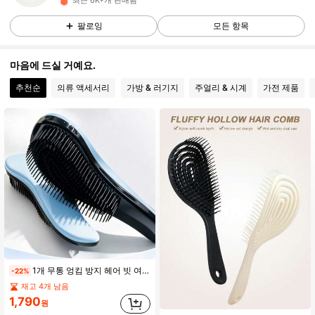
최근 6K+개 판매됨
19 팔로워
4.70
팔로잉
모든 항목
19 팔로워
4.70
19 팔로워
4.70
마음에 드실 거예요.
19 팔로워
4.70
추천순
의류 액세서리
가방 & 러기지
주얼리 & 시계
가전 제품
19 팔로워
4.70
19 팔로워
4.70
19 팔로워
4.70
19 팔로워
4.70
19 팔로워
4.70
1개 무통 엉킴 방지 헤어 빗 여성 및 남성용, 젖은 머리와 마른 머리, 탈모 빗, 헤어 스타일링 도구, 여행 필수 헤어 브러시 헤어 액세서리
-22%
재고 4개 남음
1,790
원