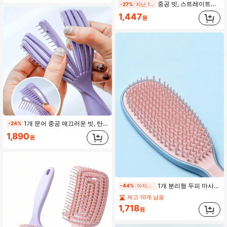
중공 빗, 스트레이트닝 브러시, 빠른 건조, 인체공학적 디자인, 열가소성 치아, 쉬운 엉킴 제거, 직모와 곱슬머리에 적합, 걸 선물, 헤어 브러시, 빗, 스타일링 도구, 헤어 제품 및 액세서리, 살롱, 여행 필수품, 개학, 여행 필수품, 여행 필수품
-27%
지난 1일
1,447
원
1개 문어 중공 매끄러운 빗, 탄력 있는 비당김 둥근 치아 두피 마사지 빗, 건습식 사용 가능, 일상적인 가정용 그루밍, 샴푸 전 엉킴 제거 및 여행용 휴대용 스타일링에 적합
-24%
1,890
원
1개 분리형 두피 마사지 빗, 건습식 사용 가능, 모발 세정 및 엉킴 방지, 콤팩트하고 휴대용, 생일 및 졸업 선물로 적합
-44%
마지막 날
재고 10개 남음
1,718
원