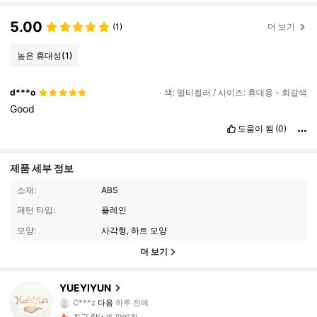
5.00
(1)
더 보기
높은 휴대성
(1)
d***o
색: 멀티컬러 / 사이즈: 휴대용 - 회갈색
Good
도움이 됨
(0)
제품 세부 정보
소재:
ABS
패턴 타입:
플레인
모양:
사각형, 하트 모양
더 보기
19 팔로워
4.70
YUEYIYUN
C***z
다음
하루 전에
19 팔로워
4.70