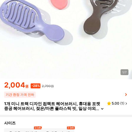
1/7
2,004
2,790원
-28%
원
기간 한정 가격 인하
1개 미니 트랙 디자인 컴팩트 헤어브러시, 휴대용 포켓
5.00
(
1
)
중공 헤어브러시, 젖은/마른 플라스틱 빗, 일상 야외
여행, 헤어브러시, 빗, 헤어 스타일링 도구, 헤어드
레싱 제품, Y2K 스타일
사이즈
4 left
3 left