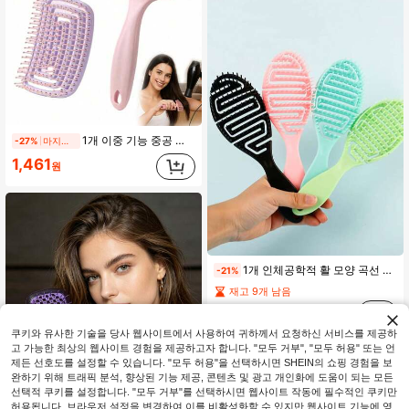
1개 이중 기능 중공 빗, 젖은 머리와 마른 머리에 적합, 모든 모발 유형에 맞음, 엉킴과 곱슬거림 감소, 이상적인 작은 선물, 가정 필수품, 일상 사용, 여행 편리, 푹신한 마사지 치아가 있는 패셔너블한 헤어 빗
-27%
마지막 날
1,461
원
1개 인체공학적 활 모양 곡선 통풍 빗, 빠른 공기 흐름과 빠른 머리 건조를 위한 중공 컷아웃 디자인, 부드러운 원형 브리슬로 긁힘 없는 부드러운 두피 마사지와 엉킴 제거, 가벼운 휴대용 핸들과 걸이 구멍, 부드러운 캔디 컬러, 모든 모발 유형에 적합, 가정, 여행 및 살롱 일상 헤어 스타일링에 이상적
-21%
재고 9개 남음
1,490
원
쿠키와 유사한 기술을 당사 웹사이트에서 사용하여 귀하께서 요청하신 서비스를 제공하
고 가능한 최상의 웹사이트 경험을 제공하고자 합니다. "모두 거부", "모두 허용" 또는 언
제든 선호도를 설정할 수 있습니다. "모두 허용"을 선택하시면 SHEIN의 쇼핑 경험을 보
완하기 위해 트래픽 분석, 향상된 기능 제공, 콘텐츠 및 광고 개인화에 도움이 되는 모든
선택적 쿠키를 설정합니다. "모두 거부"를 선택하시면 웹사이트 작동에 필수적인 쿠키만
허용됩니다. 브라우저 설정을 변경하여 이를 비활성화할 수 있지만 웹사이트 기능에 영