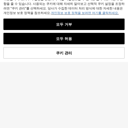
향을 줄 수 있습니다. 사용되는 쿠키에 대해 자세히 알아보고 선택적 쿠키 설정을 조정하
려면 "쿠키 관리"를 선택하세요. 당사가 수집한 데이터 처리 방식에 대한 자세한 내용은
개인정보 보호 정책을 참조하세요.
개인정보 보호 정책을 보려면 여기를 클릭하세요.
1개/4개 헤어브러시 세트, 통기성 있는 젖은 & 건조 사용 브러시, 곱슬머리용 쉬운 엉킴 제거, 가볍고 휴대용, 모든 모발 유형에 적합. 이 헤어브러시 세트에는 다음이 포함됩니다: 젖은 & 건조 이중 용도 두피 마사지 헤어드레싱 빗, 티징 브러시 랫테일 빗
-24%
지난 1일
모두 거부
1,290
원
모두 허용
쿠키 관리
장바구니 담기
28% 할인!
1개 엉킴 방지 전문가용 헤어 빗 - 나일론 브리슬과 ABS 플라스틱 핸들, 다기능 마사지 빗, 곱슬머리 강화 빗, 부드러운 헤어 케어 및 두피 마사지, 모든 헤어 타입(곱슬/직모/젖은/건조)에 적합, 욕실 용품, 야외 용품, 여행 필수품, 개학 준비, 홈 데코, 가정 용품, 가족 필수품, 여성 선물, 남성 선물, 어머니 선물, 아버지 선물, 할아버지 선물, 할머니 선물
-26%
마지막 날
1,247
원
879원 절약
1/5/10개 휴대용 귀여운 미니 접이식 에어 쿠션 빗, 독특한 3-in-1 샌드위치 디자인, 작고 휴대하기 쉽습니다. 완벽한 헤어스타일을 연출하기 위한 일상 사용 또는 여행에 적합합니다. 가족 모임 선물, 결혼식 답례품으로도 사용할 수 있습니다.
-34%
지난 1일