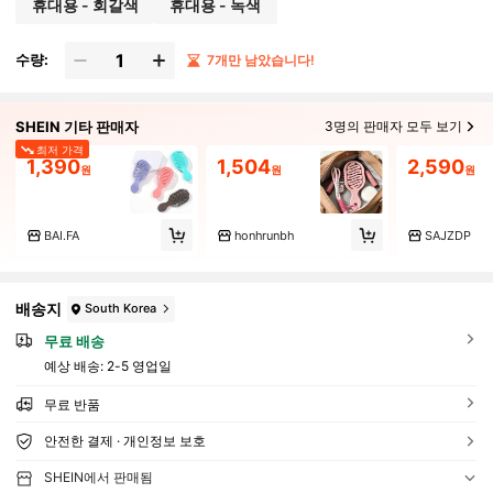
휴대용 - 회갈색
휴대용 - 녹색
수량:
7개만 남았습니다!
SHEIN 기타 판매자
3명의 판매자 모두 보기
최저 가격
1,390
1,504
2,590
원
원
원
BAI.FA
honhrunbh
SAJZDP
배송지
South Korea
무료 배송
예상 배송:
2-5 영업일
무료 반품
안전한 결제 · 개인정보 보호
SHEIN에서 판매됨