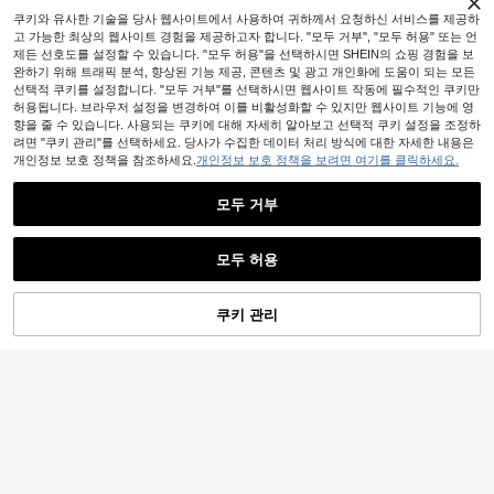
버전 국내 버전 아님
쿠키와 유사한 기술을 당사 웹사이트에서 사용하여 귀하께서 요청하신 서비스를 제공하
고 가능한 최상의 웹사이트 경험을 제공하고자 합니다. "모두 거부", "모두 허용" 또는 언
제든 선호도를 설정할 수 있습니다. "모두 허용"을 선택하시면 SHEIN의 쇼핑 경험을 보
완하기 위해 트래픽 분석, 향상된 기능 제공, 콘텐츠 및 광고 개인화에 도움이 되는 모든
선택적 쿠키를 설정합니다. "모두 거부"를 선택하시면 웹사이트 작동에 필수적인 쿠키만
허용됩니다. 브라우저 설정을 변경하여 이를 비활성화할 수 있지만 웹사이트 기능에 영
향을 줄 수 있습니다. 사용되는 쿠키에 대해 자세히 알아보고 선택적 쿠키 설정을 조정하
려면 "쿠키 관리"를 선택하세요. 당사가 수집한 데이터 처리 방식에 대한 자세한 내용은
개인정보 보호 정책을 참조하세요.
개인정보 보호 정책을 보려면 여기를 클릭하세요.
모두 거부
모두 허용
4
737원 절약
4
쿠키 관리
장바구니 담기
26% 할인!
1개 생생한 백합 꽃 패턴 핑크 개인 맞
897원 절약
춤형 액자형 고급 투명 전면 커버 TPU
#1 TOP 3위
에서 갤럭시 A23 휴대폰 케이스
높은 재방문 고객
충격 방지 세련된 휴대폰 보호 케이스
높은 재방문 고객
투명 카드 슬롯 폰 케이스 아이폰 15 1
2,153
아이폰11 12 13 14 15 16 17 ProMax/
원
-26%
마지막 3일
4 13 12 11 프로 맥스 14플러스 호환,
#1 TOP 3위
#1 TOP 3위
에서 갤럭시 A23 휴대폰 케이스
에서 갤럭시 A23 휴대폰 케이스
Plus, A56/55/54/53/52/51, S26/25/2
투명 지갑 실리콘 충격 방지 후면 커버
200+ 판매됨
높은 재방문 고객
높은 재방문 고객
4/23/22/21 시리즈에 적합, 정교한 선
물 (국제 버전, 국내용 아님)
#1 TOP 3위
에서 갤럭시 A23 휴대폰 케이스
1,193
원
-43%
마지막 2일
높은 재방문 고객