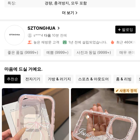
특징:
경량, 충격방지, 모두 포함
더 보기
13K 팔로워
4.94
SZTONGHUA
팔로잉
s***4
다음
10분 전에
t***2
가 탐색 중입니다
13K 팔로워
4.94
높은 재방문 고객
1년 전에 설립되었습니다.
최근 460K개 
좋은 품질 (9999+)
예쁨 (9999+)
사진과 동일 (9999+)
매우 귀여움 (
13K 팔로워
4.94
마음에 드실 거예요.
13K 팔로워
4.94
추천순
전자기기
가방 & 러기지
스포츠 & 아웃도어
홈 & 리빙
13K 팔로워
4.94
13K 팔로워
4.94
13K 팔로워
4.94
13K 팔로워
4.94