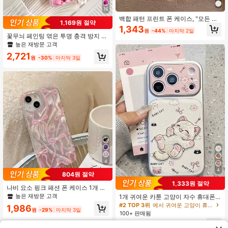
16
백합 패턴 프린트 폰 케이스, "모든 것
1,169원 절약
은 사랑으로 이루어져야 한다" 성경 구
1,343
원
-44%
마지막 2일
절 미학적 보호 커버 11/17/17pro/13/1
꽃무늬 페인팅 엮은 투명 충격 방지 두
4/15/15pro/15 Plus/15 Promax/16/16
꺼운 페인팅 휴대폰 케이스 아이폰 17/
높은 재방문 고객
pro/16plus/16promax/7plus/8plus/X/
17 Pro/17 Pro Max/16/14 호환, 캔디
Xs Max/Xr/17Air/12pro/13pro/14pro/
2,721
컬러 15, XS, 7/8 Plus, XR, 7/8, SE2,
원
-30%
마지막 3일
17Promax/13mini/11promax/12prom
프린트 15 Pro Max, 14, 13, 12, 11 부
ax/13promax/14promax/14plus/6/6
드러운 전체 커버리지 창의적인 충격
s/6plus/7/8/Se/17proMax 호환 충격
방지 휴대폰 케이스
방지 방수 낙하 방지 긁힘 방지
4
4
804원 절약
1,333원 절약
나비 요소 핑크 패션 폰 케이스 1개 깃
털 쉬폰 IMD 렌즈 보호 낙하 방지 그라
높은 재방문 고객
1개 귀여운 카툰 고양이 자수 휴대폰
데이션 핑크 나비 인조 진주 휴대폰 케
케이스, 아이폰 15, 17 Pro Max, 14, 1
#2 TOP 3위
에서 귀여운 고양이 휴대폰 케이스
1,986
이스 아이폰 16 프로 맥스, 15/14 플러
원
-29%
마지막 3일
6 Pro, 16 Max에 적합, 독특하고 세련
100+ 판매됨
스, 13, 12, 11 방수 충격 방지 긁힘 방
된, 여성, 생일, 어머니의 날 선물에 이
지 스프링 생일 기념일 파티 선물 국제
2,457
상적
원
-35%
마지막 3일