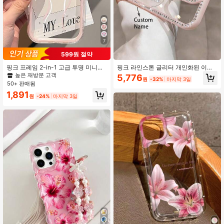
13K 팔로워
4.94
13K 팔로워
4.94
7
13K 팔로워
4.94
599원 절약
핑크 프레임 2-in-1 고급 투명 미니멀
핑크 라인스톤 글리터 개인화된 이름
리스트 렌즈 보호 낙하 방지 충돌 방지
문자 패턴 투명 17 16 Pro Max 호환
높은 재방문 고객
5,776
원
-32%
마지막 3일
핑크 화이트 리본 도트 휴대폰 케이스
충격 방지 보호 커버 그녀를 위한 선
50+ 판매됨
1개, 아이폰 16 Pro Max, 17/16/15/14
물, 미적, 생일 선물
1,891
Plus/13/12/11, Air 및 삼성 시리즈와
원
-24%
마지막 3일
호환 가능