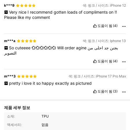
k***9
색: 핑크 / 사이즈: iPhone 12
Very
nice
I
recommend
gotten
loads
of
compliments
on
!!
Please
like
my
comment
도움이 됨
(4)
m***a
색: 핑크 / 사이즈: Iphone 13
So
cuteeee
💞💞💞💞💞💞
Will
order
agine
من
احلى
جد
بجنن
التصوير
도움이 됨
(4)
m***3
색: 핑크 / 사이즈: iPhone 17 Pro Max
pretty
i
love
it
so
happy
exactly
as
pictured
도움이 됨
(3)
제품 세부 정보
소재:
TPU
액세서리:
없음