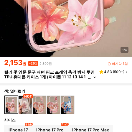
1/4
2,153
2,890원
-26%
마지막 3일
원
릴리 꽃 영문 문구 패턴 핑크 프레임 충격 방지 투명
4.83
(
500+
)
TPU 휴대폰 케이스 1개 (아이폰 11 12 13 14 1
5 16 17 Pro Max, A56/55/54/53/52/51, S2
6/25/24/23/22/21 Ultra 호환), 우아한 선물 (국제
버전, 국내 버전 아님)
색: 멀티컬러
사이즈
6 left
7 left
iPhone 17
iPhone 17 Pro
iPhone 17 Pro Max