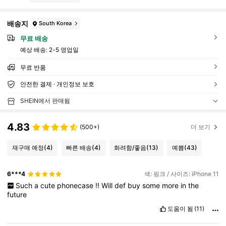
배송지
South Korea
무료 배송
예상 배송:
2-5 영업일
무료 반품
안전한 결제 · 개인정보 보호
SHEIN에서 판매됨
4.83
(500+)
더 보기
재구매 예정
(4)
빠른 배송
(4)
화려함/좋음
(13)
예쁨
(43)
6***4
색: 핑크 / 사이즈: iPhone 11
Such
a
cute
phonecase
!!
Will
def
buy
some
more
in
the
future
도움이 됨
(11)