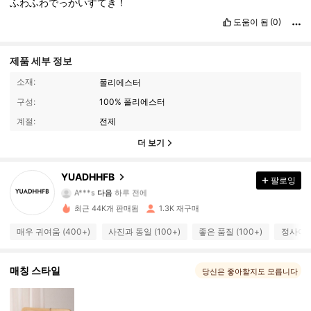
ふわふわでっかいすてき！
도움이 됨
(0)
제품 세부 정보
소재:
폴리에스터
구성:
100% 폴리에스터
계절:
전제
더 보기
1.1K 팔로워
4.70
YUADHHFB
팔로잉
A***s
다음
하루 전에
g***2
가 탐색 중입니다
1.1K 팔로워
4.70
최근 44K개 판매됨
1.3K 재구매
매우 귀여움 (400+)
사진과 동일 (100+)
좋은 품질 (100+)
정사이즈
1.1K 팔로워
4.70
매칭 스타일
당신은 좋아할지도 모릅니다
1.1K 팔로워
4.70