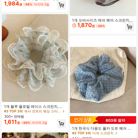
1,984
블 레이어 러플 스크런치, 여성용 부드
원
-36%
마지막 2일
럽고 폭신한 헤어 타이, 한국 스타일
걸리시 분위기, 일상 출퇴근, 데이트,
피크닉, 휴가에 적합한 다용도 헤어 액
세서리 포니테일 고무줄
1개 오버사이즈 메쉬 헤어 스크런치,
1,870
고탄력 오간자 헤어 타이, 볼륨감 있는
원
-30%
헤어 액세서리 포니테일
1개 블루 플로럴 레이스 스크런치, 우
아한 루즈핏 헤어 타이, 헤어 액세서리
#3 TOP 3위
에서 컨트리 웨딩 스타일 여성 헤어 액세서리
300+ 판매됨
803원 절약
1,611
원
-30%
마지막 2일
1개 한국식 다용도 폴카 도트 헤어 스
크런치, 달콤한 메쉬 헤어 타이, 포니
#2 TOP 3위
다색 스크런치
테일에 적합, 헤어 액세서리