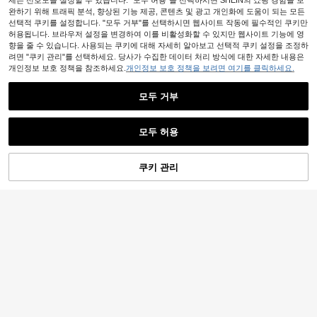
제든 선호도를 설정할 수 있습니다. "모두 허용"을 선택하시면 SHEIN의 쇼핑 경험을 보
완하기 위해 트래픽 분석, 향상된 기능 제공, 콘텐츠 및 광고 개인화에 도움이 되는 모든
선택적 쿠키를 설정합니다. "모두 거부"를 선택하시면 웹사이트 작동에 필수적인 쿠키만
허용됩니다. 브라우저 설정을 변경하여 이를 비활성화할 수 있지만 웹사이트 기능에 영
향을 줄 수 있습니다. 사용되는 쿠키에 대해 자세히 알아보고 선택적 쿠키 설정을 조정하
려면 "쿠키 관리"를 선택하세요. 당사가 수집한 데이터 처리 방식에 대한 자세한 내용은
개인정보 보호 정책을 참조하세요.
개인정보 보호 정책을 보려면 여기를 클릭하세요.
모두 거부
1개 빈티지 섬세한 고급 한국식 다층
1,790
쉬폰 프린트 러플 탄성 헤어 스크런치
원
-25%
마지막 날
뷰티 홈 헤어 액세서리 헤어 타이 학교
모두 허용
여름 메쉬 진주 대형 스크런치, 여성
1,990
헤어 타이 번, 포니테일, 낮은 땋은 머
원
-23%
리, 축제, 파티용
쿠키 관리
장바구니 담기
31% 할인!