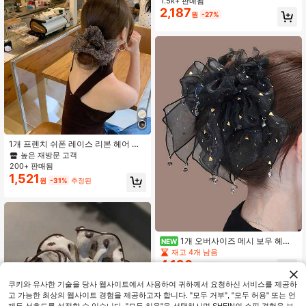
1.5k+ 판매됨
2,187
원
-27%
1개 프렌치 쉬폰 레이스 리본 헤어 스
크런치, 일상, 휴가 및 캐주얼한 상황
높은 재방문 고객
에 적합, 우아하고 독특한, 헤어 타이,
200+ 판매됨
헤어 액세서리
1,521
원
-31%
추정된
1개 오버사이즈 메시 보우 헤어
NEW
클립, 크리스탈 펜던트가 달린 블랙 샤
재고 4개 남음
이니 메시 보우, 일상/파티 착용을 위
4,190
원
-24%
한 우아한 여성 헤어 액세서리
쿠키와 유사한 기술을 당사 웹사이트에서 사용하여 귀하께서 요청하신 서비스를 제공하
고 가능한 최상의 웹사이트 경험을 제공하고자 합니다. "모두 거부", "모두 허용" 또는 언