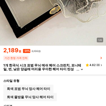
1/6
2,189
3,190원
-31%
원
기간 한정 가격 인하
1개 한국식 시크 표범 무늬 메쉬 헤어 스크런치, 포니테
4.62
(
8
)
일, 번, 낮은 양갈래 머리용 우아한 헤어 타이 탄성
고무 밴드
스타일 유형
회색 표범 무늬 망사 헤어 타이
회색 물방울 무늬 망사 헤어 타이