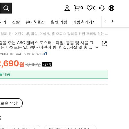
0
0
to select.
세서리
신발
뷰티 & 헬스
홈 앤 리빙
가방 & 러기지
스포츠 & 아웃
1개 영감을 주는 ABC 캔버스 포스터 - 과일, 동물 및 사물 그림이 있는 다채로운 알파벳 - 어린이 방, 침실, 거실 및 홈 오피스 장식을 위한 프레임 없는 교육용 벽 예술
감을 주는 ABC 캔버스 포스터 - 과일, 동물 및 사물 그
는 다채로운 알파벳 - 어린이 방, 침실, 거실 및 홈 오
장식을 위한 프레임 없는 교육용 벽 예술
h260406164435091418719
2,690
원
3,690원
-27%
ICE AND AVAILABILITY
료 배송
로운 색상
즈