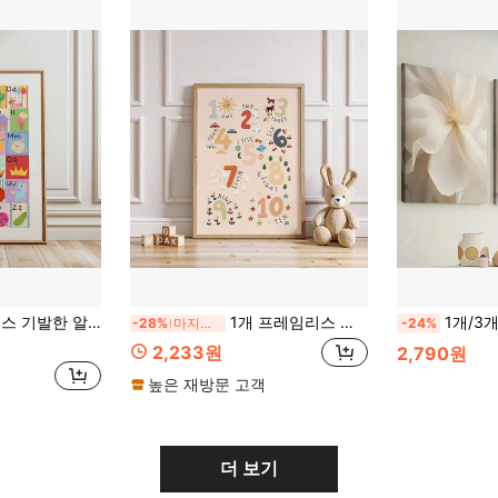
트레이션, 보육실, 침실, 기숙사, 룸 데코 침실, 침실 장식, 벽 프린트, 빈티지 데코 & 최고의 선물 선택
1개 프레임리스 카운팅 프린트 어린이 숫자 차트 보육원 벽 예술 침실 기숙사 생일 선물, 룸 데코, 벽 프린트
1개/3개 벽 아트 포스터, 모던 보헤미안 플로럴
-28%
마지막 날
-24%
2,233원
2,790원
높은 재방문 고객
더 보기