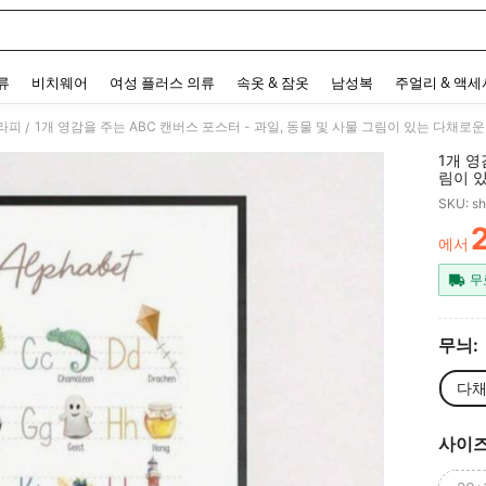
 and down arrow keys to navigate search 최근 검색어 and 검색 후 발견. Press Enter 
류
비치웨어
여성 플러스 의류
속옷 & 잠옷
남성복
주얼리 & 액
그라피
/
1개 영
림이 있
피스 
SKU: s
에서
PR
무
무늬:
다채
사이