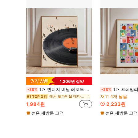
1,206원 절약
1개 빈티지 비닐 레코드 벽 예술 그림 레트로 음악 미학 프린트 캔버스 그림 다채로운 LP 콜라주 포스터 프레피 기숙사 & 십대 침실 장식 향수를 불러일으키는 바 & 거실 방 장식 음악 애호가를 위한 선물 액자 없음, 나무 걸이 스크롤 또는 액자 있음
1개 프레임리스 기발한 알파벳 A부터 Z까지 캔버스 벽 아트 - 컬러풀한 ABC 프린트, 놀이방 학습 일러스
-38%
-28%
재고 4개 남음
에서 도파민을 테마로 한 컬러 장식 그림 그림 & 서예
#1 TOP 3위
1,984원
2,233원
높은 재방문 고객
높은 재방문 고객