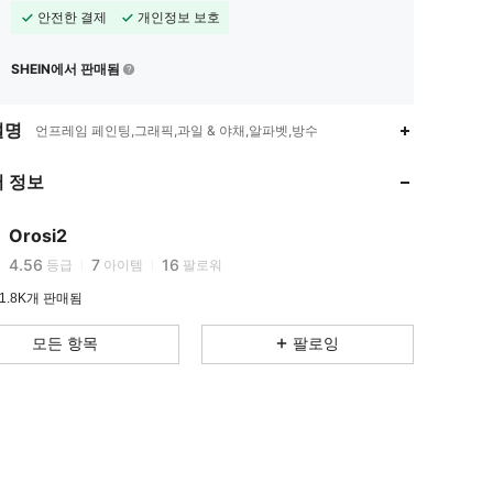
안전한 결제
개인정보 보호
SHEIN에서 판매됨
설명
언프레임 페인팅,그래픽,과일 & 야채,알파벳,방수
4.56
7
16
4.56
7
16
 정보
4.56
7
16
4.56
7
16
Orosi2
c***r
다음
하루 전에
4.56
7
16
등급
아이템
팔로워
1.8K개 판매됨
모든 항목
팔로잉