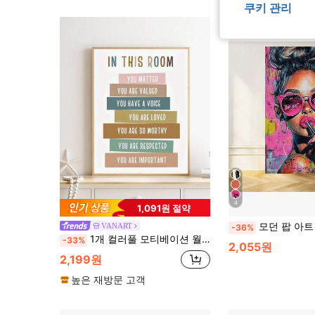
쿠키 관리
4
1,091원 절약
모던 팝 아트 캔버스 포스터 - 핑크 패션 안경을 쓴 멋진 걸, 대담한 핑크, 블루, 레드 그래피티 스타일
VANART
-36%
1개 컬러풀 모티베이션 월 아트 캔버스 프린트, 가정 장식용
-33%
2,055원
2,199원
높은 재방문 고객