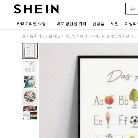
나시
Use up
카테고리별 쇼핑
바로 당신을 위해
신상품
세일
여성의
홈
홈 & 리빙
홈 데코
페인팅 & 캘리그라피
데코 페인팅 & 캘리
/
/
/
/