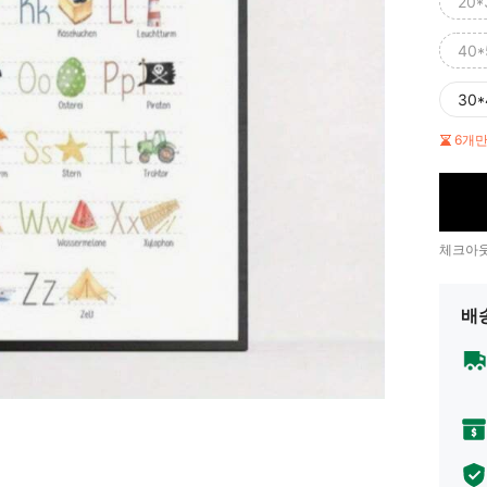
20
40
30
6개
체크아웃
배