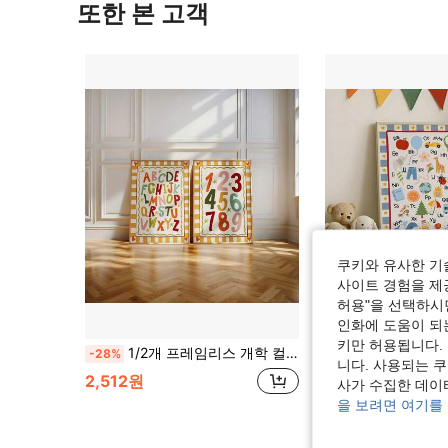
또한 본 고객
쿠키와 유사한 기
사이트 경험을 제공
허용"을 선택하시면
인화에 도움이 되
키만 허용됩니다.
1/2개 프레임리스 개학 컬러풀 알파벳 숫자 프린트 세트, ABC & 123 포스터 컬렉션, 유치원 교육용 벽 아트, 어린이 방 장식, 펑키 포스터, 침실 방 장식, 벽용 프린트, 빈티지 장식, 대학 기숙사 필수품
1개 Abc 알파벳 유아실 벽 아트 몬테소리 교육용 캔버스 프린트 페인팅|다채로운 조기 교육 홈 데코 아이들 놀이방
-28%
-31%
니다. 사용되는 
기하학 
#7 TOP 3위
2,512원
사가 수집한 데이
2,147원
을 보려면 여기를
높은 재방문 고객