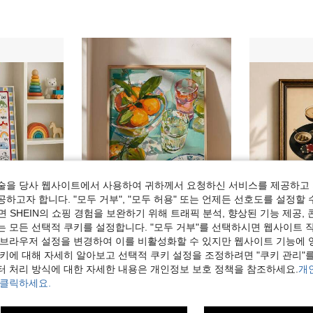
술을 당사 웹사이트에서 사용하여 귀하께서 요청하신 서비스를 제공하고 
하고자 합니다. "모두 거부", "모두 허용" 또는 언제든 선호도를 설정할 
 SHEIN의 쇼핑 경험을 보완하기 위해 트래픽 분석, 향상된 기능 제공, 
는 모든 선택적 쿠키를 설정합니다. "모두 거부"를 선택하시면 웹사이트 
 브라우저 설정을 변경하여 이를 비활성화할 수 있지만 웹사이트 기능에 
, 침실, 거실 또는 사무실용, 동물 차량 학습 포스터, 그녀를 위한 선물, 무테, 나무 걸이 스크롤 또는 프레임
1개 캔버스 벽 예술, 지중해 스타일 주방 포스터, 생생한 과일 디자인, 식당, 주방, 거실, 코티지, 아파트용 소박한 장식. 음식 애호가, 가정 요리사, 예술 애호가, 집들이, 생일 선물에 적합합니다. 가정 장식, 걸 아파트, 방, 거실, 욕실, 휴일 장식에 적합합니다
1개 빈티지 칵테일 포스터 벽 아트 클래식 
-31%
-35%
쿠키에 대해 자세히 알아보고 선택적 쿠키 설정을 조정하려면 "쿠키 관리"를
장식화 및 서예
2,130원
2,075원
터 처리 방식에 대한 자세한 내용은 개인정보 보호 정책을 참조하세요.
개
 클릭하세요.
높은 재방문