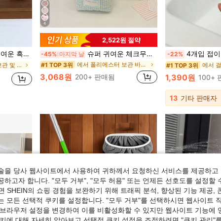
4
2,522원 절약
이상적, 화장품, 공예품 등을 위한 다용도 선반 바구니
슈퍼 귀여운 체크무늬 데스크톱 수납 바구니, 잡다한 물건, 립스틱, 메이크업 브러시, 스킨케어 제품을 정리하기에 완벽하며, 데스크톱 장식으로도 적합합니다. 이어폰, 립스틱, 문구류에도 동일하게 적용 가능합니다. 기숙사 필수품.
4개입 접이식 미니 걸레 - 젖은 & 마른 청소 기능, 컴팩트한 공간 절약 디자인, 플라스틱 구조, 주방, 욕실,
-45%
마지막 날
-22%
에서 폴리에스터 보관 바구니
#1 TOP 3위
에서 폴리에스터 보관 및 정리함
에서 
#1 TOP 3위
3,068원
200+ 판매됨
1,390원
100+
13
기타 판매자
술을 당사 웹사이트에서 사용하여 귀하께서 요청하신 서비스를 제공하고 
하고자 합니다. "모두 거부", "모두 허용" 또는 언제든 선호도를 설정할 
 SHEIN의 쇼핑 경험을 보완하기 위해 트래픽 분석, 향상된 기능 제공, 
는 모든 선택적 쿠키를 설정합니다. "모두 거부"를 선택하시면 웹사이트 
 브라우저 설정을 변경하여 이를 비활성화할 수 있지만 웹사이트 기능에 
쿠키에 대해 자세히 알아보고 선택적 쿠키 설정을 조정하려면 "쿠키 관리"를