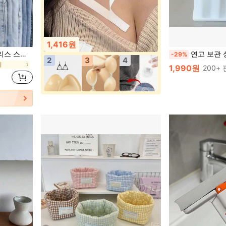
1,416원
10/20/30/40/50개 스테인리스 스틸 의류 클립, 후크가 있는 스테인리스 스틸 바지 행거 클립, 녹 방지 공간 절약형 행거 클립, 청바지, 바지, 스커트, 부츠, 옷장 정리, 기숙사 세탁 및 여행 건조 보관에 적합, 대학 기숙사 필수품
연고 보관 상자, 약품 보관, 구획된 선반, 연고 정리 도구, 작은 품목
-29%
2
3
4
이
1,990원
200+