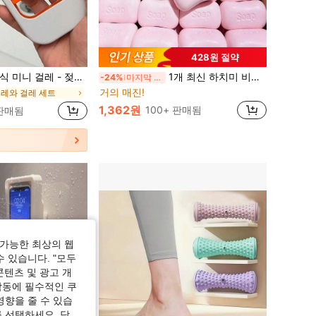
428원 절약
 거실, 자동차 유리에 적합 - 다기능 청소 도구, 욕실 청소, 세련된 핸들 디자인, 바닥 청소용 효율적인 청소 헤드, 가정용 청소 도구 (4/3/2/1개입) 선택 가능
1개 최신 하치미 비누 모양 귀여운 초극세 스퀴즈 장난감, 완벽한 선물 - 생일 선물, 이상적인 선물, 깜짝 선물, 휴일 선물, 계절 선물, 할로윈 선물, 크리스마스 선물, 게이머 선물, 선물, 부활절 선물
-24%
마지막 2일
거의 매진!
걸레와 걸레 세트
1,362원
100+ 판매됨
 판매됨
가능한 최상의 웹
수 있습니다. "모두
콘텐츠 및 광고 개
작동에 필수적인 쿠
영향을 줄 수 있습
 선택하세요. 당