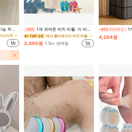
에서 폴리에스터 비치 타월
#1 TOP 3위
거의 매진!
 기타 의류 정리 가능, 자국 없는 행거, 개학 시즌에 적합, 학교 용품
1개 귀여운 비치 타올: 이 비치 타올은 귀여운 카툰 패턴 디자인이 특징이며, 초극세사로 제작되어 부드럽고 내구성이 뛰어나며 빠르게 건조됩니다. 해변, 수영장 또는 레저 센터에서 사용하기에 완벽합니다. 모래 방지 및 자외선 차단 기능이 있으며, 가볍고 편안하여 서핑, 수영 및 요가 활동에 이상적인 선택입니다.
1개 미니멀리스트 단일
-26%
-41%
마지막 2일
에서 폴리에스터 비치 타월
에서 폴리에스터 비치 타월
#1 TOP 3위
#1 TOP 3위
오가나이저
거의 매진!
거의 매진!
4,204원
에서 폴리에스터 비치 타월
#1 TOP 3위
3,090원
1.3k+ 판매됨
거의 매진!