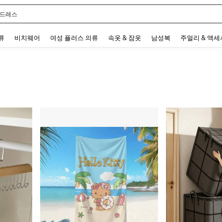
 드레스
 and down arrow keys to navigate search 최근 검색어 and 검색 후 발견. Press Enter 
류
비치웨어
여성 플러스 의류
속옷 & 잠옷
남성복
주얼리 & 액