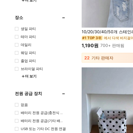
더 보기
장소
생일 파티
테마 파티
에서 다색 바지걸
#1 TOP 3위
1,190원
데일리
700+ 판매됨
웨딩 파티
22
기타 판매자
졸업 파티
브라이덜 파티
더 보기
전원 공급 장치
없음
배터리 전원 공급(충전식 배
터리)
배터리 전원 공급(기타 배터
리)
USB 또는 기타 DC 전원 연결