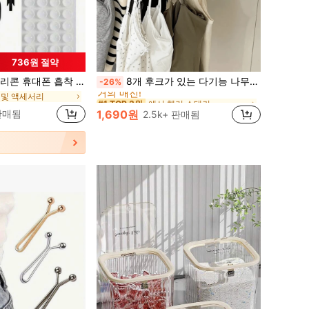
736원 절약
에서 행거 스태커
#1 TOP 3위
 1개, 실리콘 흡착 컵 28개 (접착식 흡착 패드), 휴대폰 접착 방지 스티커, 휴대폰/보조 배터리 흡착 패드 (아이폰, 안드로이드폰 호환), 생일 선물, 가족/친구를 위한 휴대폰 거치대, 휴대폰 액세서리
8개 후크가 있는 다기능 나무 옷걸이 360도 회전 옷장 수납 후크 랙 상의 조끼 및 의류용 공간 절약 정리대
-26%
거의 매진!
 및 액세서리
에서 행거 스태커
에서 행거 스태커
#1 TOP 3위
#1 TOP 3위
거의 매진!
거의 매진!
판매됨
1,690원
2.5k+ 판매됨
에서 행거 스태커
#1 TOP 3위
거의 매진!