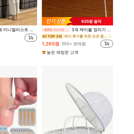
625원 절약
 서랍 두꺼운 패브릭 수납 박스, 넓은 미끄럼 방지 손잡이, 방진 대용량 옷장 정리함, 의류, 침구, 인형에 적합, 사계절 휴가 선물, 수납실 정리함, 가정 정리
3개 케이블 정리기 세트, 데스크탑 케이블 관리 홀더, 숨겨진 스마트폰 충전 도크, 침대 옆, 주방 및 사무실에 적합, 다기능 PP 소재 데스크탑 및 자동차 케이블 정리기, 드릴 없는 접착식 케이블 클립, 세련된 전자 장치 및 휴대용 충전기 정리 액세서리
-33%
마지막 2일
에서 휴가를 위한 보관 품목 후크 및 레일
#1 TOP 3위
1,265원
300+ 판매됨
높은 재방문 고객