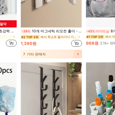
 절약
가정 및 사무실에 적합, 일회용 쓰레기통 봉투
10개 마그네틱 리모컨 홀더 - 리모컨 정리함, 플로팅 벽걸이, 구멍 없는 설치, 실리콘 리모컨 홀더 벽걸이, TV 및 도구 랙
8개 조절 가능한 클립형 헤드
-26%
-43%
마지막 날
에서 
#1 TOP 3위
에서 학교로 돌아가다 기타 후크 및 레일
#2 TOP 3위
968원
1,390원
2.1k+ 
7
기타 판매자