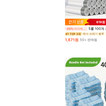
619원
5롤 100개 초강력 끈 쓰레기 봉투, 누수 방지 라이너, 주방, 욕실, 
-25%
마지막 2일
에서 쓰레기 봉투
#1 TOP 3위
1,871원
50+ 판매됨