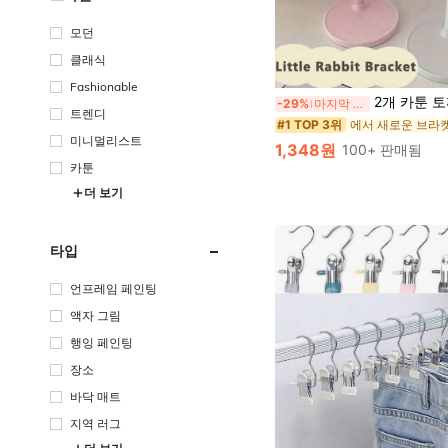
모던
클래식
Fashionable
2개 카툰 토끼 조절식 책상 휴대폰/태블릿 스탠드, 가정, 침실, 거실 장식,
-29%
마지막 2일
트렌디
#1 TOP 3위
미니멀리스트
1,348원
100+ 판매됨
카툰
더 보기
타입
언프레임 페인팅
액자 그림
행잉 페인팅
장소
바닥 매트
지역 러그