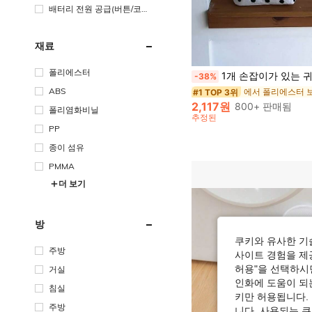
배터리 전원 공급(버튼/코인
셀 배터리)
재료
폴리에스터
1개 손잡이가 있는 귀여운 흑백 물방울무늬 수납함 | 현대적인 오픈형 정리함, 튼튼한 폴리에스터 캔버스, 학교, 사무실, 화장대 및 방 장식에 
-38%
ABS
#1 TOP 3위
2,117원
800+ 판매됨
폴리염화비닐
추정된
PP
종이 섬유
PMMA
더 보기
방
쿠키와 유사한 기
주방
사이트 경험을 제공
허용"을 선택하시면
거실
인화에 도움이 되
침실
키만 허용됩니다.
주방
니다. 사용되는 