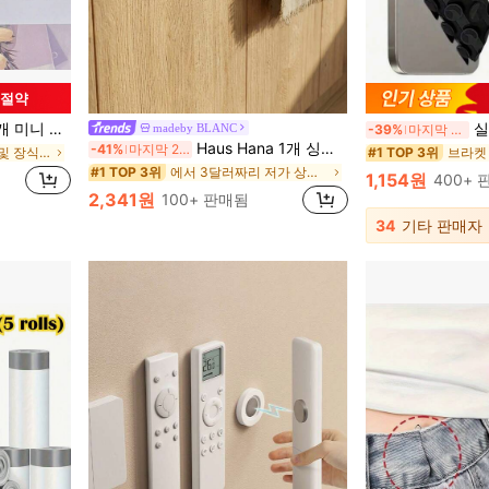
 절약
사무실 수납장, 냉장고 장식, 화이트보드, 주방, 사무실 사진 메모, 여름 홈 파티 장식에 적합
실리콘 휴대폰 흡착 방지 컵
madeby BLANC
-39%
마지막 2일
Haus Hana 1개 싱글 로드 수건 걸이 캐비닛 도어 백 타입 행잉 랙 펀칭 없는 수건 로드
-41%
마지막 2일
에서 ABS 냉장고 및 장식용 자석
브라켓
#1 TOP 3위
에서 3달러짜리 저가 상품 주방 보관 및 조직
#1 TOP 3위
1,154원
400+ 
2,341원
100+ 판매됨
34
기타 판매자