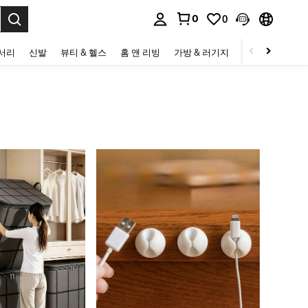
0
0
to select.
세서리
신발
뷰티 & 헬스
홈 앤 리빙
가방 & 러기지
스포츠 & 아웃