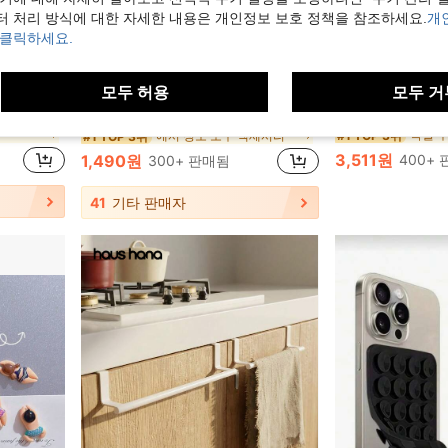
터 처리 방식에 대한 자세한 내용은 개인정보 보호 정책을 참조하세요.
개
 클릭하세요.
원 절약
모두 허용
모두 거
 변형 방지 보호 세탁 가방 및 모자 홀더
1/2/4개 재사용 가능한 걸레 천, 건식 & 습식 플랫 걸레 패드, 세탁 가능, 원목 바닥 청소에 적합, 내구성 & 높은 흡수력, 걸레 헤드 미포함, 효율적인 바닥 관리 도구, 미세 표면, 고흡수성 소재
1개/2개 터치 스크린 및 조절
-21%
-36%
마지막 2일
욕실 
#1 TOP 3위
에서 청소 도구 액세서리
#1 TOP 3위
3,511원
1,490원
400+
300+ 판매됨
41
기타 판매자