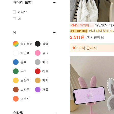
배터리 포함
아니요
네
1/3/6개 다기능 우드 행거, 8개 후크, 360도 회전, 공간 절약, 브래지어, 셔츠, 속옷, 탱크탑, 모자, 넥타이, 어깨끈 및
-34%
마지막 2일
에서 다색 행잉 
#1 TOP 3위
색
2,511원
70+ 판매됨
멀티컬러
블랙
10
기타 판매자
하얀색
핑크
블루
회색
녹색
레드
노란색
카키
브라운
퍼플
오렌지
스타일