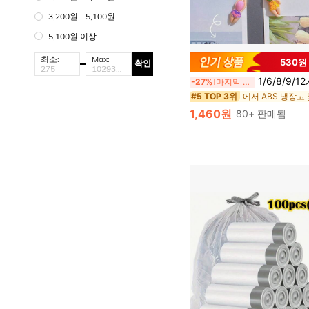
3,200원 - 5,100원
5,100원 이상
최소:
Max:
530원
확인
1/6/8/9/12개 미니 귀여운 수영 피규어 냉장고 자석, 사실적인 레진 비치 냉장고 자석, 창의적인 초소형 장식 자석, 고정 메시지 자석, 주방, 
-27%
마지막 2일
#5 TOP 3위
1,460원
80+ 판매됨