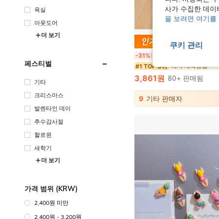
사가 수집한 데이
욕실
을 보려면 여기를
아웃도어
더 보기
1,729
쿠키 관리
1개 야구 모자 세탁 가방, 모자 세척 도구, 기계 세탁 가능
-31%
마지막 2일
페스티벌
에서 세탁용품
#1 TOP 3위
3,861원
80+ 판매됨
기타
크리스마스
9
기타 판매자
발렌타인 데이
추수감사절
할로윈
새학기
더 보기
가격 범위 (KRW)
2,400원 미만
2,400원 - 3,200원