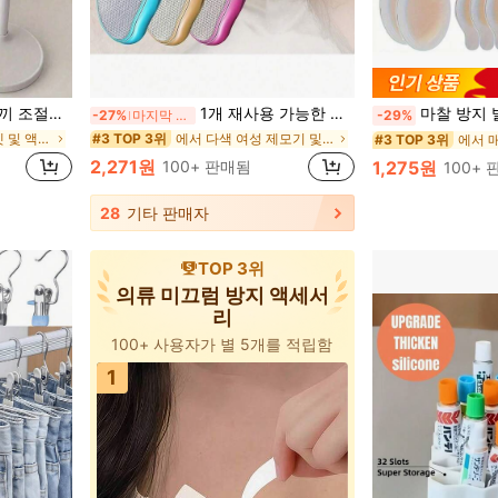
 사무실 장식, 개학 준비용 확장형 데스크탑 홀더
1개 재사용 가능한 크리스탈 다리털 제거기, 여성 및 남성을 위한 통증 없는 다리털 제거 및 각질 제거 도구, 등, 팔, 다리에 적용 가능한 마법의 다리털 쿨러 (면도하지 마세요)
마찰 방지 발 패드, 마찰 방지 하이힐 패드, 하이드로겔 마찰
-27%
마지막 2일
-29%
에서 새로운 브라켓 및 액세서리
에서 다색 여성 제모기 및 제모
#3 TOP 3위
#3 TOP 3위
2,271원
100+ 판매됨
1,275원
100+
28
기타 판매자
TOP 3위
의류 미끄럼 방지 액세서
리
100+ 사용자가 별 5개를 적립함
1