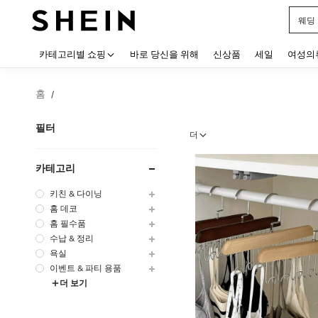
블랙
Use up
카테고리별 쇼핑
바로 당신을 위해
신상품
세일
여성의
홈
/
필터
더
카테고리
키친 & 다이닝
홈 데코
홈 필수품
수납 & 정리
욕실
이벤트 & 파티 용품
더 보기