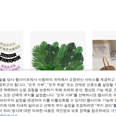
술을 당사 웹사이트에서 사용하여 귀하께서 요청하신 서비스를 제공하고 
하고자 합니다. "모두 거부", "모두 허용" 또는 언제든 선호도를 설정할 
 SHEIN의 쇼핑 경험을 보완하기 위해 트래픽 분석, 향상된 기능 제공, 
는 모든 선택적 쿠키를 설정합니다. "모두 거부"를 선택하시면 웹사이트 
 브라우저 설정을 변경하여 이를 비활성화할 수 있지만 웹사이트 기능에 
,022원 절약
쿠키에 대해 자세히 알아보고 선택적 쿠키 설정을 조정하려면 "쿠키 관리"를
 배너, 축하 생일 파티 배경을 위한 미적 행잉 장식
21개 야자수 잎 & 갈대 - 7가지 혼합 녹색 인공 열대 야자수 잎 & 줄기, 파티, 정글 테마 웨딩, 생일 파티, 연회 테이블 장식에 적합
10개 다양한 크기의 미니 인조 라탄 직조 바구니, 정교하고
-24%
-23%
터 처리 방식에 대한 자세한 내용은 개인정보 보호 정책을 참조하세요.
개
2,590원
6,390원
 클릭하세요.