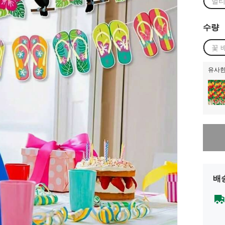
멀
수량
꽃 
유사한
죄송합니
배