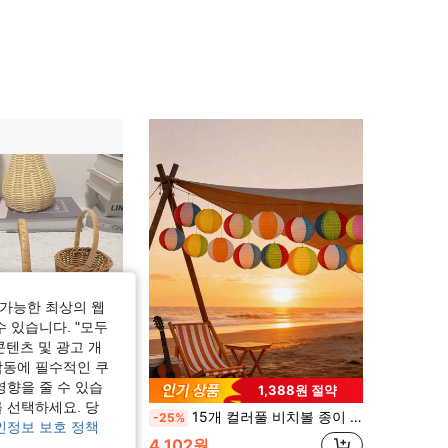
4.83
58
1K
4.83
58
1K
4.83
58
1K
가능한 최상의 웹
수 있습니다. "모두
콘텐츠 및 광고 개
작동에 필수적인 쿠
영향을 줄 수 있습
1,388원 절약
 선택하세요. 당
 콤팩트한 디자인, 미니어처 풍경, 데스크탑 장식, 수공예품, 디스플레이 및 장식에 적합하며 훌륭한 분위기를 연출하는 다용도 DIY 액세서리
15개 컬러풀 비치볼 종이 랜턴, 수영장 파티 장식에 적합, DIY 행잉 수영장 여름 하와이안 열대 파티 장식, 생일 파티 장식에 적합, 여름 수영장 캠핑 실내외 파티 장식 용품
-25%
인정보 보호 정책
4,102원