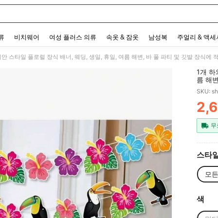
 and down arrow keys to navigate search 최근 검색어 and 검색 후 발견. Press Enter 
류
비치웨어
여성 플러스 의류
속옷 & 잠옷
남성복
주얼리 & 액
안 스타일 플로럴 장식 배너, 웨딩, 생일, 휴일, 여름 해변, 바 풀 파티 및 깃발 장식에 
1개 하
름 해변
식, 사
SKU: s
2,
PR
무
스타일
모든
색