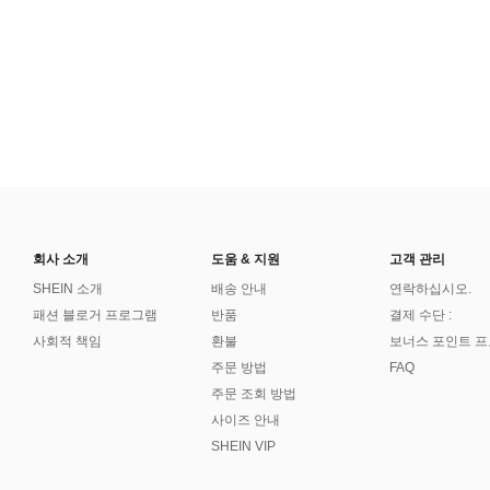
회사 소개
도움 & 지원
고객 관리
SHEIN 소개
배송 안내
연락하십시오.
패션 블로거 프로그램
반품
결제 수단 :
사회적 책임
환불
보너스 포인트 
주문 방법
FAQ
주문 조회 방법
사이즈 안내
SHEIN VIP