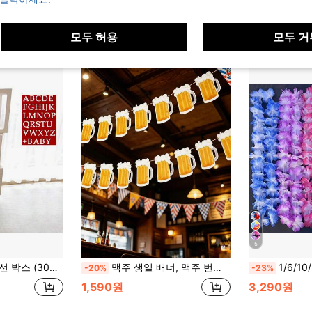
모두 허용
모두 거
5
개 파티 및 기타 행사에 적합한 장식용 풍선 박스 - 재사용 가능한 선물 박스
맥주 생일 배너, 맥주 번팅, 맥주 잔 깃발 배너, 맥주 파티 및 생일 웨딩 용품, 독일 옥토버페스트 파티 장식, 휴일 장식 번팅. 휴일 파티, 생일 파티, 바, 실내 및 실외 장식 번팅에 적합합니다.
1/6/10/20/30/40/50개 하와이안 레이 목걸이 열대 하
-20%
-23%
1,590원
3,290원