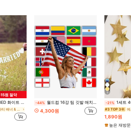
5
615원 절약
너, 포토부스 배경 소품 사인 가랜드 배너, 커플 성인용, 실내외 장면 장식 홈 룸 벽 장식
월드컵 16강 팀 깃발 매치 응원용 핸드헬드 응원 깃발
1세트 4미터 반짝이는 별 장식 생일, 깃발 파란색 실
-44%
-21%
결혼식 파티 배너 & 페넌트
에
#3 TOP 3위
4,300원
1,890원
높은 재방문