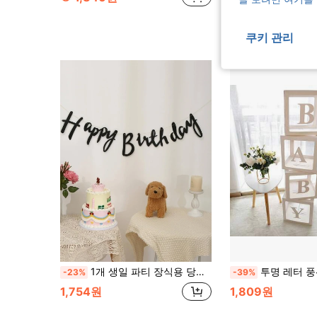
쿠키 관리
1개 생일 파티 장식용 당겨 깃발, 검정색 종이 걸이 배너, 파티 장식용, 개학, 발렌타인데이
투명 레터 풍선 박스 (30개 레터 포함) - 첫 번째 생일, 브라이덜 샤워, 성별 공
-23%
-39%
1,754원
1,809원