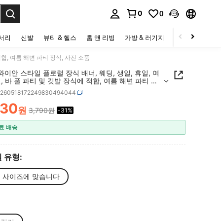
0
0
to select.
세서리
신발
뷰티 & 헬스
홈 앤 리빙
가방 & 러기지
스포츠 & 아웃
적합, 여름 해변 파티 장식, 사진 소품
와이안 스타일 플로럴 장식 배너, 웨딩, 생일, 휴일, 여
, 바 풀 파티 및 깃발 장식에 적합, 여름 해변 파티 장
진 소품
h260518172249830494044
630
원
3,790원
-31%
ICE AND AVAILABILITY
료 배송
 유형:
 사이즈에 맞습니다