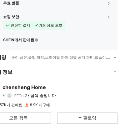
무료 반품
쇼핑 보안
안전한 결제
개인정보 보호
SHEIN에서 판매됨
4.83
58
1K
설명
종이 섬유,졸업 파티,브라이덜 파티,성별 공개 파티,집들이,개강 파티,웨딩 파티,은퇴 
4.83
58
1K
 정보
4.83
58
1K
chensheng Home
l***n
가 탐색 중입니다
4.83
58
1K
등급
아이템
팔로워
57K개 판매됨
8.9K 재구매
4.83
58
1K
모든 항목
팔로잉
4.83
58
1K
4.83
58
1K