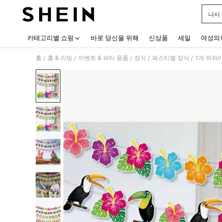
나시
Use up
카테고리별 쇼핑
바로 당신을 위해
신상품
세일
여성의
홈
홈 & 리빙
이벤트 & 파티 용품
장식
페스티벌 장식
1개 하와이
/
/
/
/
/