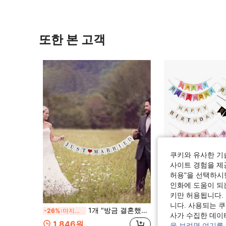
또한 본 고객
쿠키와 유사한 기
사이트 경험을 제공
허용"을 선택하시면
인화에 도움이 되
키만 허용됩니다.
1
니다. 사용되는 
1개 "방금 결혼했어요" 글자와 리본 꼬리가 있는 흰색 웨딩 장식용 배너
1개 생일 축하 골드 호일 페넌트 깃발, 파티 용품 장식
-26%
마지막 3일
-45%
사가 수집한 데이
1,846원
1,268원
을 보려면 여기를