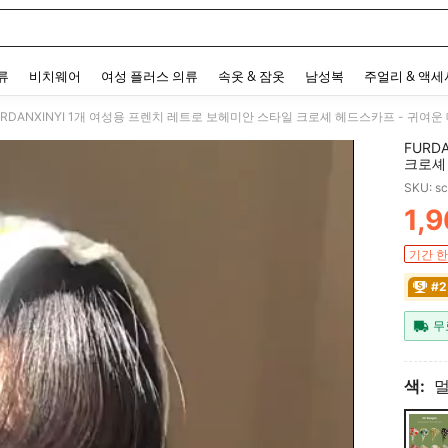
 and down arrow keys to navigate search 최근 검색어 and 검색 후 발견. Press Enter 
류
비치웨어
여성 플러스 의류
속옷 & 잠옷
남성복
주얼리 & 액
URDANXINYI 1개 여성용 프렌치 레트로 보헤미안 스타일 크로셰 헤드스카프 - 귀여
FURD
크로셰
어밴드 
SKU: s
1,9
PR
기간 한
#2
무
색: