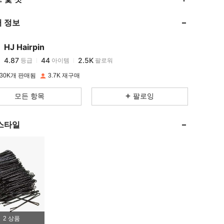
 정보
4.87
44
2.5K
HJ Hairpin
4.87
44
2.5K
등급
아이템
팔로워
c***3
이(가)
하루 전에
지불됨
30K개 판매됨
3.7K 재구매
4.87
44
2.5K
모든 항목
팔로잉
4.87
44
2.5K
스타일
4.87
44
2.5K
4.87
44
2.5K
4.87
44
2.5K
2 상품