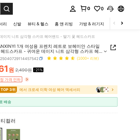
0
0
to select.
세서리
신발
뷰티 & 헬스
홈 앤 리빙
가방 & 러기지
스포츠 & 아웃
운 데이지 니트 삼각형 스카프 헤어밴드 - 딸기 꽃 헤드스카프
ANXINYI 1개 여성용 프렌치 레트로 보헤미안 스타일
 헤드스카프 - 귀여운 데이지 니트 삼각형 스카프 헤
- 딸기 꽃 헤드스카프
c25040729114457542
(1000+ 리뷰)
61
원
2,490원
-21%
ICE AND AVAILABILITY
정 가격 인하
 TOP 3위
에서 크로셰 미학 여성 헤어 액세서리
료 배송
멀티컬러