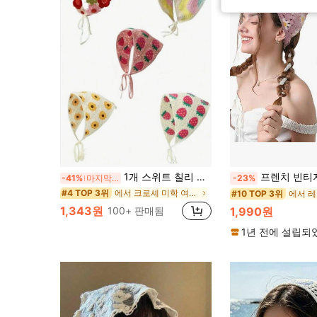
1개 스위트 칠리 크로셰 중공 삼각형 스카프, 외출용 귀여운 타이 헤어밴드 (핸드메이드 딸기 잎 수량 랜덤) 비치
프렌치 빈티지 보헤미안 스타일 크로셰 니트 헤어밴드 여성 귀여운 데이지 니트 삼각형 스카프 헤드랩 딸기 플로럴 헤드스카프 패셔너블 히피 헤어밴드 헤어 장식용,
-41%
마지막 3일
-23%
에서 크로셰 미학 여성 헤어 액세서리
#4 TOP 3위
#10 TOP 3위
1,343원
100+ 판매됨
1,990원
1년 전에 설립되