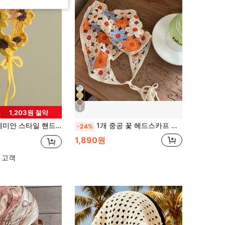
8
1,203원 절약
셰 꽃 머리띠, 일상 착용 및 봄 나들이 해변 액세서리 여성 반다나 여름 의상에 적합
1개 중공 꽃 헤드스카프 삼각형 스카프, 시골풍 헤드웨어, 비치 액세서리, 레트로 헤어밴드, 여성용 헤어 액세서리
-24%
1,890원
 고객