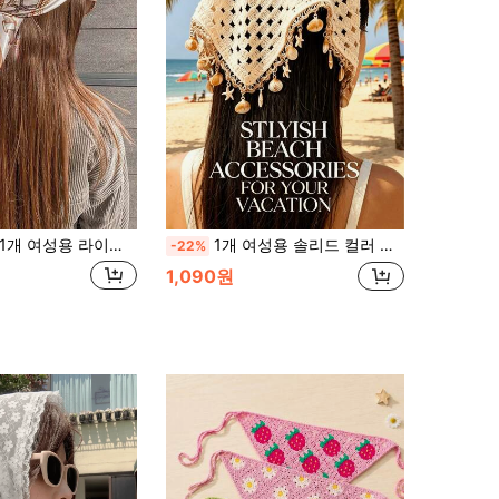
개 여성용 라이트 핑크 플로럴 새틴 스카프, 봄/여름 헤어 액세서리 가을 액세서리 가을 겨울 헤어 밴드 휴가 의상 여성, 휴일, 여행, 축제, 생일용 패셔너블한 야외 헤어밴드
1개 여성용 솔리드 컬러 헤어밴드 클립 조개 술 펜던트, 중공 니트 헤드랩 봄/여름 보헤미안 스타일 다용도
-22%
1,090원