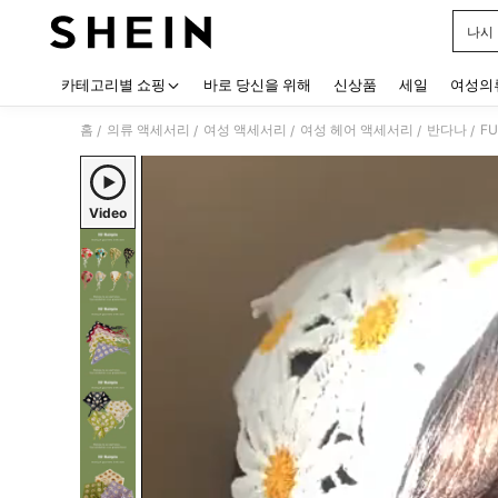
나시
Use up
카테고리별 쇼핑
바로 당신을 위해
신상품
세일
여성의
홈
의류 액세서리
여성 액세서리
여성 헤어 액세서리
반다나
F
/
/
/
/
/
Video