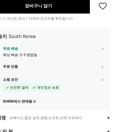
장바구니 담기
 시 계산된 최대
1
SHEIN 포인트를 획득합니다.
송지
South Korea
무료 배송
예상 배송:
2-5 영업일
무료 반품
쇼핑 보안
안전한 결제
개인정보 보호
SHEIN에서 판매됨
설명
브레이드,합성 섬유,경량,소프트,오래 지속되다
4.87
44
2.5K
 및 핏