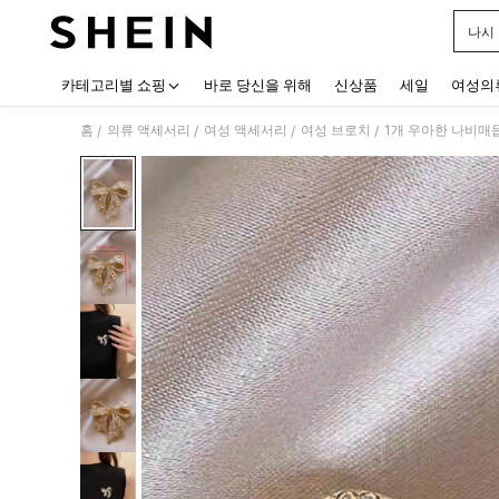
나시
Use up
카테고리별 쇼핑
바로 당신을 위해
신상품
세일
여성의
홈
의류 액세서리
여성 액세서리
여성 브로치
/
/
/
/