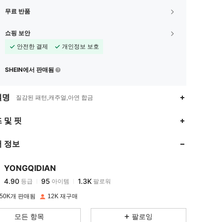
무료 반품
쇼핑 보안
안전한 결제
개인정보 보호
SHEIN에서 판매됨
설명
질감된 패턴,캐주얼,아연 합금
4.90
95
1.3K
 및 핏
 정보
4.90
95
1.3K
YONGQIDIAN
4.90
95
1.3K
등급
아이템
팔로워
j***1
이(가)
하루 전에
지불됨
50K개 판매됨
12K 재구매
4.90
95
1.3K
모든 항목
팔로잉