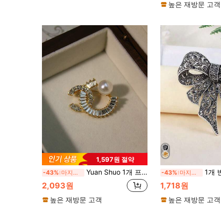
높은 재방문 고객
1,597원 절약
Yuan Shuo 1개 프리미엄 다이아몬드 인크러스트 3D 장식 레터 브로치, 스웨터/코트 일상 착용용
1개 빈티지 우아한 개인 맞춤형
-43%
마지막 2일
-43%
마지막 2일
2,093원
1,718원
높은 재방문 고객
높은 재방문 고객