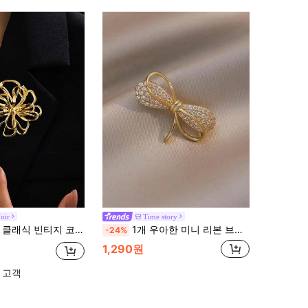
oir
Time story
 메탈 브로치 세트, 화이트 & 골드 컬러, 여성용 데일리, 직장, 파티, 휴일 착용을 위한 다용도 우아한 액세서리
1개 우아한 미니 리본 브로치, 이중 레이어 기하학적 핀 의류 액세서리
-24%
1,290원
 고객