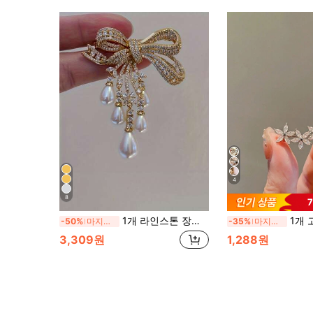
4
8
1개 라인스톤 장식의 패셔너블한 과장된 플로럴 브로치
1개 고급 플로럴 여성용 브로
-50%
마지막 3일
-35%
마지막 3일
3,309원
1,288원