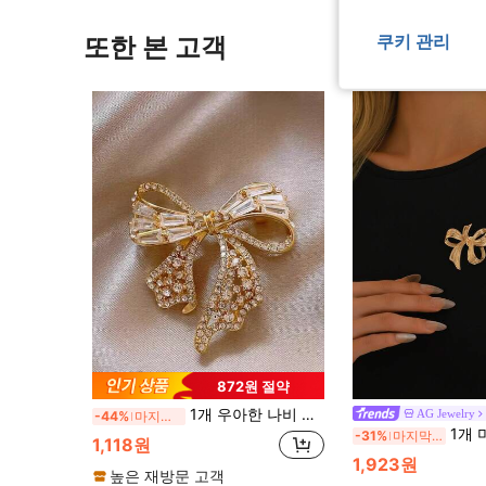
또한 본 고객
쿠키 관리
872원 절약
1개 우아한 나비 브로치, 미끄럼 방지 정장 액세서리, 고급 섬세한 여성 가슴 꽃 핀 - 완벽한 선물
AG Jewelry
-44%
마지막 2일
1개 미니멀리스트 골드 3D 보우 브로치, 여성을 위한 우아한 휴가 액세서리. 곡선 리본 보우,
-31%
마지막 3일
1,118원
1,923원
높은 재방문 고객