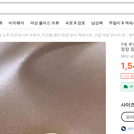
 and down arrow keys to navigate search 최근 검색어 and 검색 후 발견. Press Enter 
류
비치웨어
여성 플러스 의류
속옷 & 잠옷
남성복
주얼리 & 액
1개 
정장 장
타인 
SKU: s
재킷 
물 어머
1,
PR
기간 한
무
사이
프
사이