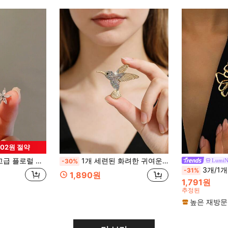
702원 절약
치 핀, 의류용 소형 장식 핀, 니치 노출 방지 버클 핀 액세서리
1개 세련된 화려한 귀여운 창의적인 다용도 새 브로치 핀, 여성의 일상 및 파티 착용 장식에 적합
LumiN
-30%
3개/1개 클래식 빈티지 코인 플로럴 에나멜 텍스처
-31%
1,890원
1,791원
추정된
높은 재방문