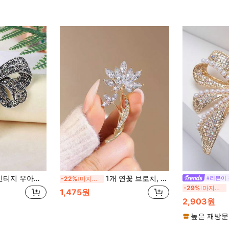
 풀 다이아몬드 블랙 보우 브로치, 여성용 가디건/수트 액세서리
1개 연꽃 브로치, 럭셔리 우아한 브로치 핀, 외출, 파티, 여성 의류 장식 액세서리에 적합
#리본이
-22%
마지막 3일
-29%
마지막 3일
1,475원
2,903원
높은 재방문