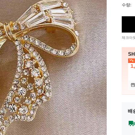
수량:
체크아웃
SH
1
배