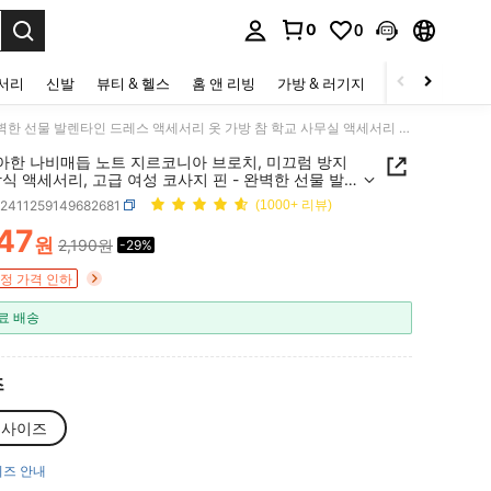
0
0
to select.
세서리
신발
뷰티 & 헬스
홈 앤 리빙
가방 & 러기지
스포츠 & 아웃
1개 우아한 나비매듭 노트 지르코니아 브로치, 미끄럼 방지 정장 장식 액세서리, 고급 여성 코사지 핀 - 완벽한 선물 발렌타인 드레스 액세서리 옷 가방 참 학교 사무실 액세서리 셔츠 재킷 보석 크리스마스 할로윈 옷 핀 재미있는 귀여운 교사 선물 어머니, 아버지, 졸업 및 교사를 위한 선물
우아한 나비매듭 노트 지르코니아 브로치, 미끄럼 방지
식 액세서리, 고급 여성 코사지 핀 - 완벽한 선물 발렌
드레스 액세서리 옷 가방 참 학교 사무실 액세서리 셔츠
c2411259149682681
(1000+ 리뷰)
보석 크리스마스 할로윈 옷 핀 재미있는 귀여운 교사 선
니, 아버지, 졸업 및 교사를 위한 선물
547
원
2,190원
-29%
ICE AND AVAILABILITY
정 가격 인하
료 배송
즈
리사이즈
즈 안내