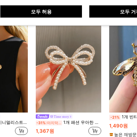
모두 허용
모두 거
1개 빈티지 바로크 벌 브로치 - 골드 아연 합금 곤충 핀, 다면 보석이 박힌, 우아한 궁정 스타일
Time story
-21%
 단풍잎 진주 상감, 모조 다이아몬드 보우, 모조 다이아몬드 불가사리, 황금 고양이, 거북이 디자인으로 제공됩니다. 섹시한 여성의 데일리, 휴가, 파티, 결혼식, 봄/여름/가을/겨울 의류에 적합합니다. 커플의 휴일 선물
1개 패션 우아한 반짝이는 이중 레이어 리본 브로치, 다용도 우아한 의류 액세서리 진주 라인스톤 기하학적 핀 학교
-31%
마지막 3일
1,490원
1,367원
높은 재방문