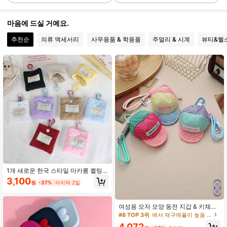
마음에 드실 거예요.
60 팔로워
4.72
추천순
의류 액세서리
사무용품 & 학용품
주얼리 & 시계
뷰티&헬
60 팔로워
4.72
60 팔로워
4.72
60 팔로워
4.72
60 팔로워
4.72
1개 새로운 한국 스타일 마카롱 퀼팅
하트 모양 이어폰 가방 스냅 버튼 포
3,100
원
-37%
마지막 2일
함, 블루투스 이어폰 보호 케이스, 귀
여운 펜던트 동전 지갑, 다기능 휴대용
60 팔로워
4.72
수납 가방, 두꺼운 패딩 충격 흡수 긁
힘 방지 방진 방오, 스냅 버튼 잠금, 컴
여성용 모자 모양 동전 지갑 & 키체인
팩트하고 가벼움, 백팩에 걸 수 있음,
- 분실 방지 체인, 체인 잠금, 컴팩트
#8 TOP 3위
에서 재구매율이 높음 동전 지갑
큰 가방 주머니에 맞음, 블루투스 이어
지갑, 일상 및 정장 행사에 적합한 다
4,072