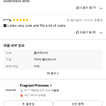
understand
what
도움이 됨
(1)
r***p
색: 멀티컬러 / 사이즈: 분홍색
Looks
very
cute
and
fits
a
lot
of
coins
도움이 됨
(0)
제품 세부 정보
소재:
폴리에스터
구성:
100% 폴리에스터
폐쇄 타입:
지퍼
더 보기
Fragrant Princess
60 팔로워
4.72
8***1
이(가)
하루 전에
지불됨
n***4
다음
22시간 전
최근 10K개 판매됨
60 팔로워
4.72
팔로잉
모든 항목