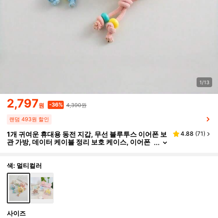
1/13
2,797
4,390원
-36%
원
랜덤 493원 할인
1개 귀여운 휴대용 동전 지갑, 무선 블루투스 이어폰 보
4.88
(
71
)
관 가방, 데이터 케이블 정리 보호 케이스, 이어폰
파우치
색: 멀티컬러
사이즈