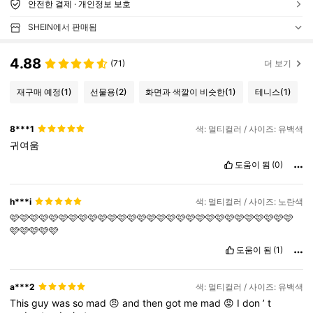
안전한 결제 · 개인정보 보호
SHEIN에서 판매됨
4.88
(71)
더 보기
재구매 예정
(1)
선물용
(2)
화면과 색깔이 비슷한
(1)
테니스
(1)
8***1
색: 멀티컬러 / 사이즈: 유백색
귀여움
도움이 됨
(0)
h***i
색: 멀티컬러 / 사이즈: 노란색
🩷🩷🩷🩷🩷🩷🩷🩷🩷🩷🩷🩷🩷🩷🩷🩷🩷🩷🩷🩷🩷🩷🩷🩷🩷🩷🩷🩷🩷
🩷🩷🩷🩷🩷
도움이 됨
(1)
a***2
색: 멀티컬러 / 사이즈: 유백색
This
guy
was
so
mad
😠
and
then
got
me
mad
😡
I
don
’
t