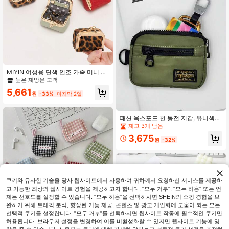
MIYIN 여성용 단색 인조 가죽 미니 보
석 상자, 키스 잠금 장치가 있는 휴대
높은 재방문 고객
용 빈티지 정품 가죽 동전 지갑 보석
5,661
상자, 미니 여행용 반지 상자 여행용
원
-33%
마지막 2일
보석 상자 화장품 보관 상자, 여성용
귀걸이/링/목걸이/팔찌 보관 상자, 스
승의 날 작은 선물, 여성용 지갑, 미니
패션 옥스포드 천 동전 지갑, 유니섹스
지갑, 동전 지갑
미니멀리스트 유틸리티 스타일 지갑,
재고 3개 남음
휴대용 지퍼 카드 홀더, 다기능 미니
3,675
수납 파우치, 여행 및 통근 동전 지갑,
원
-32%
미니 지갑, 여행 지갑, 동전 지갑
쿠키와 유사한 기술을 당사 웹사이트에서 사용하여 귀하께서 요청하신 서비스를 제공하
고 가능한 최상의 웹사이트 경험을 제공하고자 합니다. "모두 거부", "모두 허용" 또는 언
제든 선호도를 설정할 수 있습니다. "모두 허용"을 선택하시면 SHEIN의 쇼핑 경험을 보
완하기 위해 트래픽 분석, 향상된 기능 제공, 콘텐츠 및 광고 개인화에 도움이 되는 모든
선택적 쿠키를 설정합니다. "모두 거부"를 선택하시면 웹사이트 작동에 필수적인 쿠키만
허용됩니다. 브라우저 설정을 변경하여 이를 비활성화할 수 있지만 웹사이트 기능에 영
1개 여성용 새로운 미니 이어폰 파우