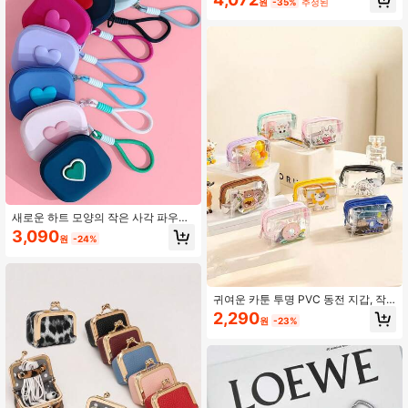
폰, 충전 케이스, 데이터 케이블, 동전,
양한 부드러운 톤 - 귀여운 액세서리,
60 팔로워
원
-35%
추정된
4.72
열쇠, 머리끈 및 기타 개인 용품 수납
여성용 선물, 미니 지갑, 패션 키체인,
가능, 여학생, 학생, 출퇴근, 학교, 쇼
내구성 있는 지퍼, 패셔니스타 필수품,
핑, 데이트, 여행, 가정 일상 사용에 적
패션 키체인, 가볍고 휴대하기 편리,
합, 부드럽고 힐링되는 수납 아이템,
패셔너블한 여성을 위한 이상적인 선
다목적 분실 방지 장치 보호, 니치 매
60 팔로워
4.72
택
력적이고 다용도이며 내구성 있음, 완
벽한 생일, 베스트 프렌드, 개학 선물
60 팔로워
4.72
새로운 하트 모양의 작은 사각 파우치,
동전 지갑, 립스틱 케이스, 카드 홀더,
3,090
원
-24%
블루투스 이어폰 보관 가방, 휴대용 부
드러운 실리콘 카드 키 동전 지갑, 다
기능 방수 실리콘 보관 파우치, 휴일
선물
귀여운 카툰 투명 PVC 동전 지갑, 작
은 핸드백, 휴대용 화장품 가방, 립스
2,290
원
-23%
틱 정리기로 사용할 수 있습니다. 귀여
운 동물 무늬가 있는 방수 및 방진 PV
C 소재의 사랑스러운 미니 여행 정리
가방입니다.