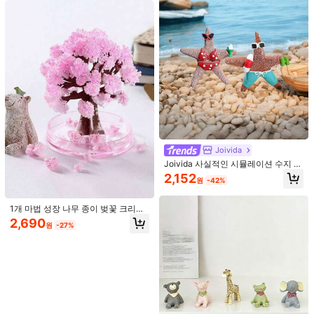
4,890
품, 집들이 선물, 웨딩 장식에 적합한
원
-25%
니다. 실제 물건을 참조하십시오)
악기 선물 팔각형 태엽 뮤직 박스, 생
미니멀리스트 골동품 장식품
일 선물, 크리스마스 선물, 크리스마스
장식, 크리스마스 선물, 그녀를 위한
선물
Joivida
Joivida 사실적인 시뮬레이션 수지 불
#3 TOP 3위
피규어 및 미니어처
가사리 조개 소라 산호 지중해 해안 홈
2,152
높은 재방문 고객
원
-42%
데코 수족관 어항 장식 성인용 로맨틱
#3 TOP 3위
#3 TOP 3위
피규어 및 미니어처
피규어 및 미니어처
1개 창의적인 석재 인간 입상 안경 홀
비치 테마 선물
더, 장식용 안경 받침대, 사무실 장식,
높은 재방문 고객
높은 재방문 고객
1개 마법 성장 나무 종이 벚꽃 크리스
선물, 책상 안경 진열대
#3 TOP 3위
피규어 및 미니어처
탈 나무 데스크탑 장식, 나무, 생일/졸
4,132
2,690
원
-27%
지난 3 시간
원
-27%
업 선물
높은 재방문 고객
1개 유령 데스크톱 센터피스 할
NEW
로윈 장식, DIY 조절 가능한 유령 테이
2,817
원
-37%
블 장식, 귀여운 가을 할로윈 실내 장
식, 벽난로 선반 파티 실내 홈 데코에
적합