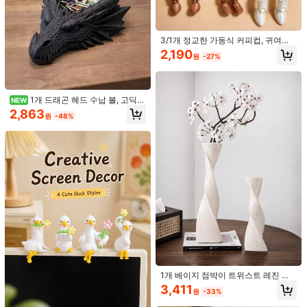
3/1개 정교한 가동식 커피컵, 귀여운
커피콩, 모카포트, 초콜릿 미니 모델
2,190
원
-27%
장식, 카페, 거실, 침실, 서재, 바 카운
터, 홈 데코에 적합, 캐주얼하고 편안
한 분위기의 패셔너블한 피규어 모델
853원 절약
1개 드래곤 헤드 수납 볼, 고딕
NEW
1개 토마토 모양 휴대폰 끈, 광택 수지
판타지 스타일 데스크탑 정리함, 열쇠,
2,863
원
-48%
소재에 녹색 장식 끈이 달렸고, 귀여운
#1 TOP 3위
장식 공예
동전, 보석 및 펜 수납 가능, 트레이가
2D 플랫 - 1개 소박한 가을 노움
NEW
야채 패턴으로 장식되어 휴대폰 또는
있는 장식용 드래곤 피규어, 게임룸 장
70+ 판매됨
목재 데스크톱 장식 - 2D 플랫, 호박,
2,232
가방 장식에 적합
식, 침실 책상, 홈 오피스, 책장 디스플
원
-38%
빗자루, 선명한 주황색 잎이 있는 가을
2,037
레이, 할로윈 장식, 드래곤 애호가를
원
-30%
수확 장면, 농가, 추수감사절, 가을 테
위한 선물에 적합
마 파티에 완벽한 계절 탁상 장식 | 가
을 장식 | 정성스럽게 제작된 목재 표
지판, 가을 장식, 크리스마스, 할로윈
장식, 가을 홈 데코 수집품에 적합
1개 베이지 점박이 트위스트 레진 화
병, 조각적 모던 홈 데코, 거실, 현관 및
3,411
원
-33%
TV 캐비닛에 적합
860원 절약