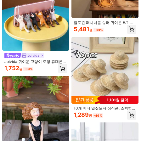
할로윈 패셔너블 슈퍼 귀여운 E.T. 외
계인 피규어, 클래식 SF 캐릭터 재현,
5,481
1,604원 절약
원
-33%
정교한 레진 공예품, 데스크탑 장식,
창의적인 선물, E.T.와 함께 멋진 일상
1개 수제 황금 라다 조각상, 수지 신성
을 보내세요
한 커플 조각상, 가정 사원 장식, 디왈
#1 TOP 3위
피규어 및 미니어처
리 결혼 선물
3,886
원
-29%
Joivida
Joivida 귀여운 고양이 모양 휴대폰
흡착 컵 홀더, 창의적인 미니 장식품,
1,752
원
-39%
어린이 및 성인용 범용 휴대폰 스탠드,
가정 및 사무실 선물용 휴대용 데스크
탑 브래킷
940원 절약
6개/4개/2개/1개 미니 화단, 미니 화병
1,101원 절약
모델, 야외 시뮬레이션 조경 화분 분
1,550
원
-38%
재, 건물 모래 테이블 미니어처 장면
10개 미니 밀짚모자 장식품, 소박한
장식 꽃 테이블, 인형 집 미니 미니어
디자인, 천연 소재 및 다용도 기능 결
1,289
원
-46%
처 식물 모델, 화분 화단 녹색 식물
합, 공예 애호가, 인형 제작자 및 소규
모 사업자를 위해 특별히 설계된 고품
질 장식 액세서리. 클래식한 엮은 밀짚
모자 모양 + 천연 베이지색으로 여름
해변이나 공원 피크닉의 따뜻한 분위
기를 재현