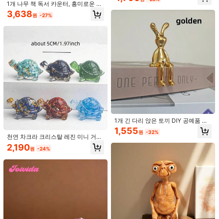
코레이션 최고의 선물
1개 나무 책 독서 카운터, 흥미로운 데
스크탑 달력 장식, 수제 나무 공예
3,638
원
-27%
24
2026년 새로운 작은 핑크 크리스탈 트
리 장식, 크리스마스 탁상 장식 선물,
#7 TOP 3위
홀리데이&파티 장식 공예
홈 데코, 주방 데코, 룸 데코, 파티 데
6,068
코, 장식 공예, 책상 장식, 식탁 중앙 장
원
-44%
마지막 3일
식, 파티 선물, 크리스마스 장식, 침실
데코, 사무실 데코, 신부 들러리 선물,
생일 선물, 가장 친한 친구/반 친구 생
일 선물
2개 로맨틱한 키스하는 커플 피규어
풍선 포함, 접착식 베이스가 있는 자동
2,872
원
-40%
1개 긴 다리 앉은 토끼 DIY 공예품 종
차 대시보드 장식품, 크리스마스, 발렌
이 상자 보관함 손잡이 자동차 소형 장
타인데이 & 기념일 커플을 위한 이상
1,555
원
-32%
식품 욕실 선반 장식품 최고의 선물
적인 로맨틱 선물
천연 차크라 크리스탈 레진 미니 거북
이 장식품, 여성용 선물, 방 침실 거실
2,190
원
-24%
책상 벽 테이블 홈 데코, 힐링 크리스
탈 테이블 장식, 실내 가정 인테리어
공간용 작고 귀여운 데스크탑 크리스
탈 장식품
2,347원 절약
3개 창의적인 "보지 말고, 듣지 말고,
말하지 말라" 올빼미 장식 조각상
5,443
원
-30%