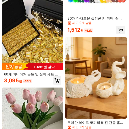
(작게 나오니 구매 전 신중하게 고려해
주세요)
30개 다채로운 실리콘 키 커버, 꽃 모
양의 탄성 키 캡, 실리콘 소재로 제작,
재고 9개 남음
설치 용이, 생생한 색상, 안전한 착용
1,512
감, 미니멀하고 컴팩트하며 가정용 키
원
-42%
에 적합
1,558원 절약
6개/세트 여름 귀여운 오리 피규어, 사
랑스러운 오리 자동차 인테리어 장식,
2,232
원
-41%
카툰 오리 대시보드 장식, 자동차 액세
서리, 3개 귀여운 오리 장식, 가정/자
동차 용품, 휴일/생일/졸업 선물
1,495원 절약
60개 미니어처 골드 및 실버 세트 블
랙 메탈 수트케이스 포함, 생생한 머니
3,095
원
-33%
박스 모델, 열 수 있는 수트케이스 디
귀여운 주무는 고양이 자동차 장식용
자인, 수집품 전시 세트, 명절, 어버이
품, 자동차 계기판/컴퓨터 데스크탑 디
1년 전에 설립되었습니다.
날을 위한 최고의 선물
스플레이 장식용, 레진 소재에 아크릴
1,890
양면 접착테이프 제작
원
-27%
우아한 화이트 코끼리 레진 캔들 홀더
세트, 정교한 캔들 스탠드, 거실, 침실,
재고 7개 남음