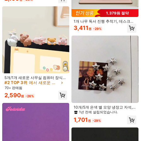
케이프 및 기타 독특한 DIY 장식에 적
1.1K 팔로워
4.85
합, 휴일 선물, 파티 선물, 좋은 의미의
TIANZHIXUAN
작은 선물로 완벽, 사계절 사용 가능
1,379원 절약
n***a
다음
10시간 전
1개 나무 독서 진행 추적기, 데스크탑
최근 110K개 판매됨
9.1K 재구매
장식, 재미있는 달력, 목공예, 걸이 장
3,411
1.1K 팔로워
4.85
원
-29%
식, 책장 장식, 맞춤 선물, 독서 진행 추
적기, 연간 독서 카운터, 도서관 장식,
팔로잉
모든 항목
독서 진행 선물, 책 애호가 선물, 문학
크리스마스 선물
1.1K 팔로워
4.85
마음에 드실 거예요.
추천순
도구 & 가정 개선
토이 & 게임
뷰티&헬스
홈 방직품
주
1.1K 팔로워
4.85
5개/1개 새로운 사무실 컴퓨터 장식
장식품, 귀여운 오리, 토끼 태블릿 장
#2 TOP 3위
에서 새로운 장식 장식
식, 컴퓨터 데스크탑 장식에 적합, 자
70+ 판매됨
동차 재미있는 장식품 - 친구 생일 졸
1.1K 팔로워
4.85
2,590
업 선물로 최고, 무료 접착 스티커
원
-26%
10개/5개 은색 별 모양 냉장고 자석,
주방 냉장고 방음 및 장식에 적합하며,
1년 전에 설립되었습니다.
1.1K 팔로워
4.85
여행, 신부 들러리 선물, 침실 장식, 방
1,701
장식 및 휴가에도 이상적이며, 가정,
원
-29%
여행 및 기숙사 생활, 일상 가정 용품
에 적용 가능하며, 개학 시즌에 완벽합
니다
1.1K 팔로워
4.85