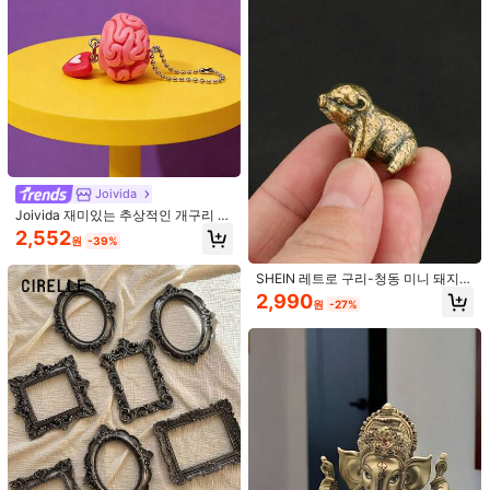
미니어처 풍경 장식 인조 식물 선인장
5개/1개 새로운 사무실 컴퓨터 장식 장
다육식물 화분 모델, 거실 장면 장식
식품, 귀여운 오리, 토끼 태블릿 장식,
#2 TOP 3위
에서 새로운 장식 장식
3,996
원
-33%
모델, 랜덤 스타일, 홈 데코, 데스크탑
컴퓨터 데스크탑 장식에 적합, 자동차
1.1K 팔로워
4.85
70+ 판매됨
데코, 개학 및 할로윈 장식 등에 적합
재미있는 장식품 - 친구 생일 졸업 선
2,590
물로 최고, 무료 접착 스티커
원
-26%
1.1K 팔로워
4.85
1.1K 팔로워
4.85
Joivida
Joivida 재미있는 추상적인 개구리 모
양 세라믹 숟가락 가정용 수프 밥 죽
2,552
원
-39%
숟가락 주방용 창의적인 테이블 숟가
락
SHEIN 레트로 구리-청동 미니 돼지
1,008원 절약
조각상 - 매력적인 홈 데코, 황동 포인
2,990
원
-27%
트 소품, 빈티지 장식용 피규어 & 독특
1개 아크릴 동기 부여 데스크탑 명판 -
한 홈 스타일링을 위한 수공예품, 생일
긍정적 확언 장식, 가정, 사무실 또는
2,582
선물로 최고
원
-28%
침실에 적합 - 현대 미니멀리스트 스
타일, 생일, 집들이, 휴일, 영감 및 격려
선물로 좋습니다
4개/세트 미니 인공 식물 디자인 장식
공예품, 카툰 식물 모양 장식 물품 가
높은 재방문 고객
정 장식용 최고의 선물
2,997
원
-27%