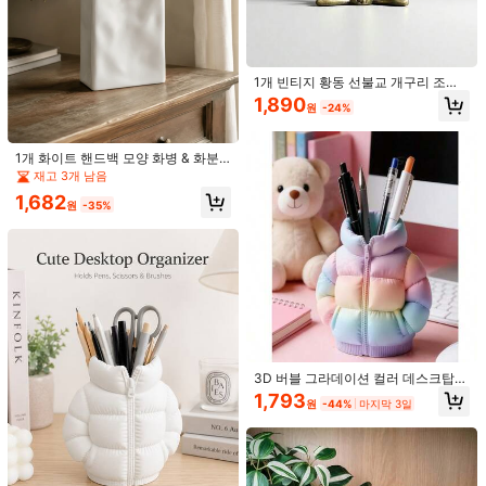
1개 빈티지 황동 선불교 개구리 조각
상, 구리 동물 조각 향로, 가정 장식 탁
1,890
1/10
원
-24%
상 장식품, 최고의 생일 선물
2,590
3,490원
-26%
원
1개 화이트 핸드백 모양 화병 & 화분,
부드러운 와비사비 스타일 데스크톱
재고 3개 남음
1개 귀여운 자동차 장식 장식품 화분 꽃, 미니 대시보드
3.00
(
1
)
장식품 & 벽걸이 장식, 생화, 드라이플
1,682
장식, 컴퓨터 책상 또는 책장에 적합
라워, 거실, 침실, 현관 및 선물에 적합
원
-35%
스타일 유형
화분에 심은 식물
색
은방울꽃 1개
수선화 1개
프리지아 1개
1 치자나무
3D 버블 그라데이션 컬러 데스크탑
정리함, 귀여운 펜 홀더, 혁신적인 사
1,793
원
-44%
마지막 3일
무실 책상 장식, 독특한 선물, 게이머
와 동료에게 적합, 내구성 있는 데스크
배송지
South Korea
탑 장식, 친구를 위한 귀여운 선물 (펜
홀더만 포함, 펜 미포함)
무료 배송