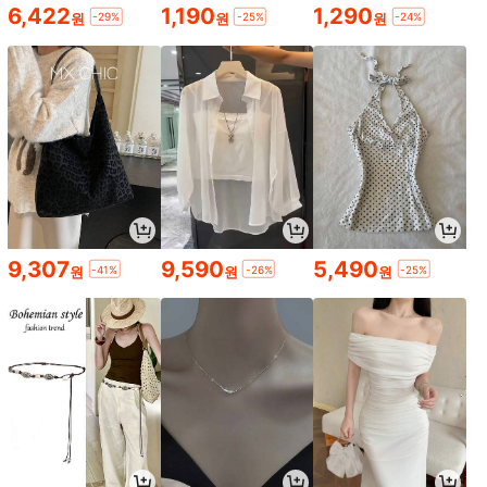
파티 장식 | 가을 테마 | 내구성 있는 우
6,422
1,190
1,290
-29%
-25%
-24%
원
원
원
드 코스터, 가을 화병 홀더, 규조토 코
스터, 선물 아이디어, 수제 디테일, 홈
데코레이터, 선물 쇼퍼. 6개 1세트, 18
00개 300세트
1개/2개 일본 화가 고양이 자카 귀여운
데스크톱 장식 미니 DIY 레진 공예, 서
3,143
원
-44%
마지막 3일
점 시리즈 고양이 문구 책장 장식 미니
9,307
9,590
5,490
-41%
-26%
-25%
원
원
원
어처 사진 장면 일본 자카 장식
미니 싱잉볼 세트 - 요가, 명상, 휴식,
마음챙김, 차크라 힐링, 자기 조절을
4,090
원
-26%
위한 맑고 선율적인 음색을 방출합니
다. 독특한 영적 선물, 우아한 액세서
리, 컴팩트한 디자인, 힐링 사운드