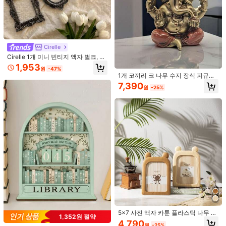
Cirelle
Cirelle 1개 미니 빈티지 액자 벌크, 고
딕 블랙 미니어처 장식용 사진 액자,
1,953
원
-47%
플랫 레이 사진 소품용 작은 바로크 액
1개 코끼리 코 나무 수지 장식 피규어,
자 세트, DIY 공예, 인형의 집 장식
거실, 침실, 가정 장식, 사무실 장식에
7,390
원
-25%
적합
Joivida
HARRY POTTER X Joivida 귀여운
미니 카툰 캐릭터 장식 피규어
3,474
원
-55%
5,834원 절약
1개 추상적인 세라믹 도금 곰 동상 받
침대 포함, 키와 화장품 정리대, 저금
13,956
원
-29%
통 책장 장식품. 최고의 선물
5x7 사진 액자 카툰 플라스틱 나무 질
1,352원 절약
감, 벽 또는 탁상 디스플레이용, 홈 데
4,790
원
-25%