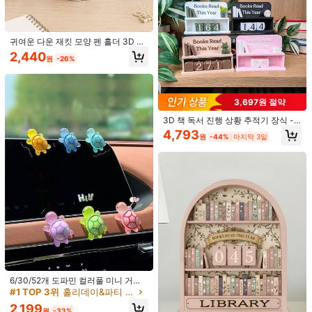
예상 배송:
2-5 영업일
무료 반품
귀여운 다운 재킷 모양 펜 홀더 3D 프
린트 연필 컵 데스크탑 수납 정리함 컵
안전한 결제 · 개인정보 보호
2,440
원
-26%
창의적인 사무실 책상 장식 수납 컵
펜, 가위, 브러시, 사무실, 학교, 기숙사
SHEIN에서 판매됨
및 가정용에 적합
3,697원 절약
3.00
(1)
더 보기
3D 책 독서 진행 상황 추적기 장식 -
독서 목표 및 진행 상황 표시, 책 애호
b***5
스타일 유형: 화분에 심은 식물 / 색: 수선화 1개
4,793
원
-44%
마지막 3일
가 문학 액세서리, 도서관 또는 교실
It
’
s
super
cute
but
my
item
arrived
already
broken
in
the
기능적 전시에 적합, 독자, 교사, 작가
및 도서관 애호가를 위한 독서 챌린지
packaging
..
hopefully
I
can
repair
with
super
glue
.
선물, 졸업, 어머니의 날, 아버지의 날
필수품
도움이 됨
(0)
제품 세부 정보
소재:
ABS
스타일 유형:
화분에 심은 식물
장소:
홈
6/30/52개 도파민 컬러풀 미니 거북
1.1K 팔로워
4.85
이, 멀티 씬 DIY 액세서리, 카툰 디자
#1 TOP 3위
홀리데이&파티 장식 공예
인 야광, 휴대폰 케이스, 네일 아트, 자
더 보기
2,199
동차 장식, 데스크탑, 마이크로 랜드스
원
-33%