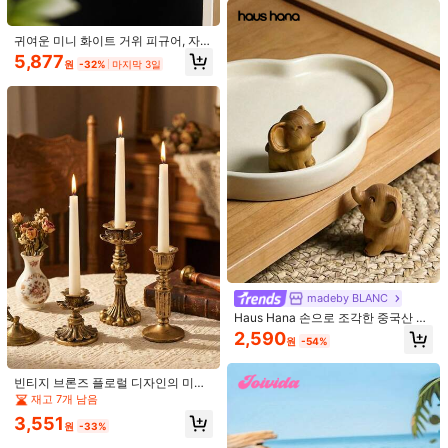
5/8/10개 카툰 꽃 냉장고 자석, 사무실
책상, 수납장, 식기세척기, 홈 데코, 방
귀여운 미니 화이트 거위 피규어, 자동
2,130
원
-29%
및 주방 장식, 어머니날, 크리스마스
차/사무실 범용, 홈 데코, 사무실 데코,
5,877
선물용 귀여운 장식용 자석
원
-32%
마지막 3일
대시보드/책상/걸이 다용도, 선물
1개 창의적인 3D 모양 북마크, PVC
소재로 제작, 영어 텍스트가 있는 재미
2,559
원
-57%
마지막 3일
있고 귀여운 북마크, 자체 디자인 가
능, 독자와 책 애호가를 위한 DIY 액세
서리, 책 장식, 책 스탠드 선물 생일 졸
업
madeby BLANC
Haus Hana 손으로 조각한 중국산 사
이프러스 나무 코끼리 조각상, 부와 행
2,590
원
-54%
운을 위한 상서로운 "하늘을 향한 코
끼리" 조각상, 단단한 나무 장식용 자
1개 2D 플랫 핑크 팬더와 벚꽃 나무 데
동차 장식품 또는 책상 장식, 자연스러
빈티지 브론즈 플로럴 디자인의 미학
스크톱 장식품, 식당, 주방, 거실, 사무
운 나뭇결을 가진 정교한 장인 정신,
3,890
적인 고딕 촛대; 웨딩 아트 장식, 생일
원
-25%
재고 7개 남음
실, 카페, 축제, 파티 장식에 적합하며
나무 코끼리 조각상 손으로 조각한 단
선물, 졸업 선물, 따뜻한 가정 분위기
어머니날 또는 친구 선물로도 좋습니
단한 나무 데스크탑 장식품 가정 사무
3,551
조성, 로맨틱한 테이블 장식, 파티 사
원
-33%
다
실 장식 자연스러운 나뭇결 수집품
1개 새로운 회전 바이올린 뮤직 박스,
용, 가족 식사 장면, 고급 레스토랑 용
(각 배치별 목재 제품의 색상은 다릅
류트 모양의 창의적인 홈 데코, 작은