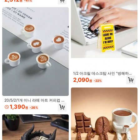
원
-26%
원
-41%
의 집 미니어처 모델, DIY 베이킹 커피
숲 데스크톱 장식품, 전원풍 몽환적인
숍 장면 액세서리, 요정 정원 장식, 마
우화 아크릴 테이블 사인, 빛나는 나비
이크로 풍경 장식품, 레진 수제 재료,
요정 탁상 장식, 보헤미안 숲 스타일
귀여운 고양이 컴퓨터 모니터/자동차
홈 데스크톱 장식
룸 데코, 자연 판타지 애호가를 위한
대시보드 장식, 스크린 프레임 장식,
독특한 선물, 침실, 책상, 아파트 홈 데
1,990
원
-26%
사무실 책상 장식품, 방 장식, 친구를
코에 적합
위한 선물 (접착 스티커 포함)
1/2 아크릴 데스크탑 사인 "방해하지
마세요, 바쁩니다" - 유머러스한 사무
2,090
원
-22%
실 장식 액세서리, 남녀 동료를 위한
완벽한 선물, 전기 불필요, 업무용 데
스크탑 액세서리, 리더를 위한 재미있
1,488원 절약
는 선물, 생일 선물
20/5/2/1개 미니 라떼 아트 커피컵 펜
1개 2026년 신상 인기 3D 프린트 독
2개 귀여운 골든 리트리버 강아지 잠
던트, 3D 레진 미니어처 음료컵, 인형
1,390
서 조용한 챕터 창의적인 신기한 피규
자는 자세 자동차 장식, 가정, 대시보
#3 TOP 3위
에서 다색 미니어처 조경 및 피규어
2,146
원
-26%
의 집 미니어처 모델, DIY 베이킹 커피
원
-28%
어 데스크톱 장식품, 미니멀리스트 추
드, 백미러용 다용도 장식품, 애완 동
숍 장면 액세서리, 요정 정원 장식, 마
4,102
상 독자 조각상 장식, 현대 예술가 홈
물 애호가, 동물 인형, 쇼핑객을 위한
원
-27%
이크로 풍경 장식품, 레진 수제 재료,
데코 서재, 거실, 데스크톱, 고급 스타
선물로 적합
홈 데스크톱 장식
일