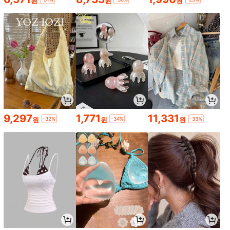
원
원
원
2,658원 절약
1/3/4/5/9/12개 세계 유명 회화 미니
어처 냉장고 자석, 3D 레진 빈티지 아
3,132
원
-46%
트 프레임 냉장고 자석, 반 고흐 별이
빛나는 밤과 클래식 걸작 시리즈, 미적
홈 주방 장식, 귀여운 예술 애호가 선
물, 빈티지 사무실 캐비닛 자석, 창의
적인 여행 기념품 및 작은 휴일 선물,
방 장식 용품, 사무실 및 홈 장식 자석
1개 듀얼 컬러 액체 타이머, 아크릴 허
- 크리스마스, 홈 장식, 여자친구 선물,
리 모양 쉘, 배터리 없음, 책상, 책장 및
작은 선물, 휴일 파티 선물에 적합
2,990
원
-27%
침대 옆 캐비닛에 적합한 독특한 장식
타이머, 창의적인 가구 장식, 새해 장
식, 발렌타인 데이 선물
9,297
1,771
11,331
-32%
-34%
-33%
원
원
원
1개 수제 크리스털 연꽃 장식품, 다채
로운 반짝이는 유리, 가정용, 테이블
3,490
원
-26%
디스플레이, 우아한 식탁 중앙 장식품,
집, 파티 및 웨딩 장식용으로 다기능,
독특한 선물 아이디어
6개 가을 테마 우드 코스터 - 귀
NEW
여운 동물 캐릭터와 호박 및 잎 디자인
2,647
원
-30%
- 가정, 파티 또는 카페 장식에 완벽,