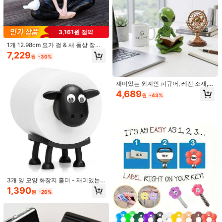
SHEIN 2개 미니 커플 왕관 & 백조 데
스크탑 장식품, 크기: 4cm(1.57in)-5.4
2,390
3,161원 절약
원
-25%
cm(2.13in), 케이크, 베이킹 & 자동차
내부용 다목적 장식, 발렌타인데이, 결
1개 12.98cm 요가 걸 & 새 동상 장식,
혼식 & 생일 선물로 이상적
침실 & 실내 장식, 거실 액세서리, 창
7,229
원
-30%
의적인 야외 정원 장식, 정원 풍경, 생
일 선물, 손으로 그린 수지 공예, 요가
애호가를 위한 선물
재미있는 외계인 피규어, 레진 소재,
독서하는 외계인 조각상, 작은 레진 외
4,689
원
-43%
계인 동상 책상 액세서리, 귀여운 SF
UFO 장식 책장 홈 오피스용 (4인치),
귀여운 곰 모양의 휴대폰 스탠드 장식,
독특한 우주 테마 룸 데코, 유니크한 S
모바일폰 및 태블릿 모두 호환 가능,
#10 TOP 3위
장식 공예
F 팬 수집품 및 천문학 선물
책상, 침대쪽, 거실, 공부방, 침실, 선물
70+ 판매됨
등에 적합합니다.
2,590
원
-26%
3개 양 모양 화장지 홀더 - 재미있는
자립형 욕실 세트 - 3D 프린트 검은색
1,390
원
-26%
양 모양 화장지 홀더 - 창의적인 티슈
1개 풍선 강아지 수지 피규어, 귀여운
롤 정리대 - 귀여운 욕실 장식,욕실 장
미니 강아지 데스크탑 장식, 크리스마
4,190
원
-26%
식,화장지 홀더,욕실 액세서리
스, 발렌타인 데이, 새해 및 기타 휴일
에 이상적인 선물. 친구를 위한 선물