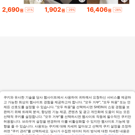
2,690
1,902
16,406
-21%
-29%
-28%
원
원
원
1개 - 3D 신비한 마스크 조각상 - PLA
소재로 3D 프린팅 제작. 이 조각상은
2,475
원
-31%
책상, 와인 캐비닛, 식탁, 현관에 배치
하기에 완벽하며, 이상적인 홈 데코 선
택입니다. 할로윈 장식, 섬뜩한 신부
장식품
16개 핑크 인조 호박 가을 장식,
NEW
미니 가짜 호박, 가을 수확, 할로윈, 추
1,976
원
-24%
수감사절 홈 탁상 장식에 적합, 추수감
사절 파티 및 가족 할로윈 파티 장식,
휴일, 할로윈, 추수감사절, 가을 수확,
홈 데코, 할로윈 데코, 가을 데코, 룸 데
코, 가을 데코, 크리스마스 데코, 홈 크
리스마스 선물, 크리스마스 데코에 적
쿠키와 유사한 기술을 당사 웹사이트에서 사용하여 귀하께서 요청하신 서비스를 제공하
합
고 가능한 최상의 웹사이트 경험을 제공하고자 합니다. "모두 거부", "모두 허용" 또는 언
제든 선호도를 설정할 수 있습니다. "모두 허용"을 선택하시면 SHEIN의 쇼핑 경험을 보
완하기 위해 트래픽 분석, 향상된 기능 제공, 콘텐츠 및 광고 개인화에 도움이 되는 모든
선택적 쿠키를 설정합니다. "모두 거부"를 선택하시면 웹사이트 작동에 필수적인 쿠키만
허용됩니다. 브라우저 설정을 변경하여 이를 비활성화할 수 있지만 웹사이트 기능에 영
향을 줄 수 있습니다. 사용되는 쿠키에 대해 자세히 알아보고 선택적 쿠키 설정을 조정하
려면 "쿠키 관리"를 선택하세요. 당사가 수집한 데이터 처리 방식에 대한 자세한 내용은