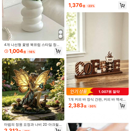
명상 공간을 위한 행운의 홈 데코, 이
1,376
상적인 집들이 선물, 보헤미안 및 젠
원
-23%
스타일 인테리어 장식을 위한 패셔너
블한 액센트
1/8/21개 창의적인 슈퍼 카멜레온 숨
바꼭질 게임 캐릭터 세트 (총 1/8/24
#1 TOP 3위
에서 새로운 장식 장식
개), "댑"과 같은 현재 인터넷 밈 포즈,
1,622
스트레칭 및 무릎 안기 등을 보여주며,
원
-26%
게이머와 Z세대 미학의 홈 및 사무실
장식에 독특하게 디자인되었습니다
9개 행운의 고양이 장식품, 크리스마
4개 나선형 꽃병 북유럽 스타일 창의
스 선물 춘절 조각상, 춘절 장식, 행운
3,790
적인 꽃꽂이 화병 데스크탑 화병 장식
원
-26%
1,004
을 가져다 주는 고양이 미니어처 장식,
원
-16%
창의적인 용기 장식품 거실 사무실 발
동방 새해 음력 새해
코니에 적합 건조 및 젖은 꽃 모두에
적합 홈 데스크 장식 홈 필수품
1,007원 절약
1개 커피 바 장식 간판, 커피 바 액세서
리, 소박한 스타일 커피 엘프, 소박한
2,383
원
-30%
스타일 커피 테이블 중앙 장식, 나무
다층 커피 트레이 장식, 커피 스테이
션, 홈 주방 장식
20/5/2/1개 미니 라떼 아트 커피컵 펜
마법의 정원 요정과 나비 2D 아크릴
던트, 3D 레진 미니어처 음료컵, 인형
탁상 장식, 매혹적인 날개 엘프 버섯
1,390
2,312