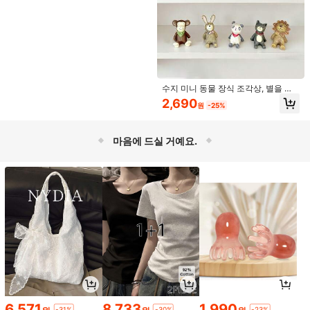
수지 미니 동물 장식 조각상, 별을 바
라보는 사자 조각상, 팬더 데스크탑 미
2,690
원
-25%
니어처 장식, 마이크로 풍경 화분 장
1,006원 절약
식, 사무실 책상용 카툰 고양이 & 개
동물 공예품, 파티 호의, 마이크로 풍
1개 장식 공예 선물, 딸을 위한 귀여운
경 사진 소품
마음에 드실 거예요.
2,599원 절약
생일 선물, 아크릴 나비 모양 기념품,
2,084
원
-33%
부모님이 사랑하는 딸에게 주는 생일/
5,391
졸업 선물
원
-33%
VELIVÉ
6,571
8,733
1,990
-31%
-30%
-23%