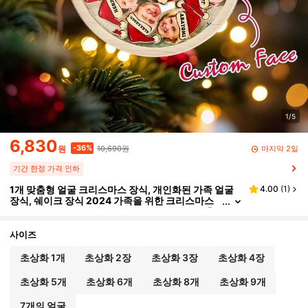
1/5
6,830
10,690원
-36%
마지막 2일
원
기간 한정 가격 인하
1개 맞춤형 얼굴 크리스마스 장식, 개인화된 가족 얼굴
4.00
(
1
)
장식, 쉐이크 장식 2024 가족을 위한 크리스마스
선물, 집 모양 걸이 액세서리 장식 기념 장식, 맞춤
형 장식, 1-6 초상화, 장면 장식, 방 장식, 집 장식, 크리
스마스 휴일 파티 장식, 크리스마스 장식, 크리스마스 휴
사이즈
일을 위한 최고의 선물, 최고의 크리스마스 선물, 아빠/
엄마/그녀/그/여자친구/남자친구를 위한 선물, 기념일
초상화 1개
초상화 2장
초상화 3장
초상화 4장
선물, 집들이 선물
초상화 5개
초상화 6개
초상화 8개
초상화 9개
7개의 얼굴