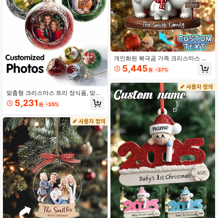
개인화된 북극곰 가족 크리스마스 장
식, 맞춤형 북극곰 크리스마스 장식품,
5,445
원
-37%
가족을 위한 크리스마스 선물, 맞춤형
홈 데코
맞춤형 크리스마스 트리 장식품, 맞춤
사진 크리스마스 트리 장식, 가족 사진
5,231
원
-35%
장식, 크리스마스 선물, 크리스마스 장
식, 친구를 위한 크리스마스 선물, 부
모님을 위한 크리스마스 선물, 다기능,
장식용, 세련된, 고품질, 다채로운, 맞
춤형, 개인화, 그를 위한 이상적인 선
물, 그녀를 위한 이상적인 선물, 남자
친구, 엄마, 친구, 찻집, 집, 정원, 사무
실, 발렌타인 데이, 어머니 날, 아버지
날, 졸업, 결혼식, 집들이, 가을 집 리프
레시, 크리스마스 장식, 가정의 조화,
우아한 생활, 예술적인 생활