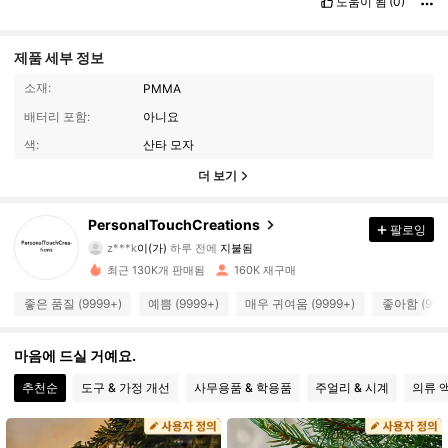
도움이 됨
(0)
제품 세부 정보
소재:
PMMA
배터리 포함:
아니요
색:
산타 모자
더 보기
95K 팔로워
4.90
PersonalTouchCreations
팔로잉
z***k
이(가)
하루 전에
지불됨
e***8
다음
2시간 전
최근 130K개 판매됨
160K 재구매
95K 팔로워
4.90
좋은 품질 (9999+)
예쁨 (9999+)
매우 귀여움 (9999+)
좋아함 (999
95K 팔로워
4.90
마음에 드실 거예요.
추천순
도구 & 가정 개선
사무용품 & 학용품
주얼리 & 시계
의류 
95K 팔로워
4.90