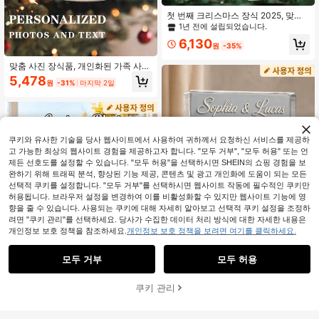
첫 번째 크리스마스 장식 2025, 맞춤
이름 크리스마스 장식, 개인화 된 텍스
1년 전에 설립되었습니다.
트 크리스마스 트리 장식, 장식품, 크
6,130
리스마스, 크리스마스 선물, 크리스마
원
-35%
스 장식, 맞춤형 크리스마스 장식 202
5, 사용자 정의 가능, 메리 크리스마스
맞춤 사진 장식품, 개인화된 가족 사진
크리스마스 장식품, 가족 사진 장식품,
5,478
원
-31%
마지막 2일
가족 기념 선물, 가족 크리스마스 장
식, 우아한 생활, 예술적인 생활
쿠키와 유사한 기술을 당사 웹사이트에서 사용하여 귀하께서 요청하신 서비스를 제공하
고 가능한 최상의 웹사이트 경험을 제공하고자 합니다. "모두 거부", "모두 허용" 또는 언
제든 선호도를 설정할 수 있습니다. "모두 허용"을 선택하시면 SHEIN의 쇼핑 경험을 보
완하기 위해 트래픽 분석, 향상된 기능 제공, 콘텐츠 및 광고 개인화에 도움이 되는 모든
선택적 쿠키를 설정합니다. "모두 거부"를 선택하시면 웹사이트 작동에 필수적인 쿠키만
허용됩니다. 브라우저 설정을 변경하여 이를 비활성화할 수 있지만 웹사이트 기능에 영
향을 줄 수 있습니다. 사용되는 쿠키에 대해 자세히 알아보고 선택적 쿠키 설정을 조정하
려면 "쿠키 관리"를 선택하세요. 당사가 수집한 데이터 처리 방식에 대한 자세한 내용은
개인정보 보호 정책을 참조하세요.
개인정보 보호 정책을 보려면 여기를 클릭하세요.
모두 거부
모두 허용
15
"맞춤 설정"을 클릭하면 이 사용약관에 동의하게 됩니다.
맞춤형 초상화 인형, 개인화된 디지털
쿠키 관리
초상화 아트, 맞춤형 사진을 카툰 아크
지금 맞춤 설정
6,431
원
-32%
마지막 2일
2,947원 절약
릴 플라크로, 결혼 기념품, 개인화된
아크릴 기념품, 기념일 선물, 특별한
1개 3개 맞춤형 아크릴 사진 장식품,
사람을 위한 완벽한 기념품, 개인화된