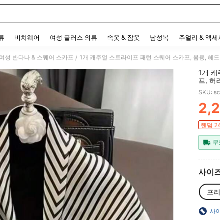
 and down arrow keys to navigate search 최근 검색어 and 검색 후 발견. Press Enter 
류
비치웨어
여성 플러스 의류
속옷 & 잠옷
남성복
주얼리 & 액
여성 반다나 & 스퀘어 스카프
1개 캐주얼 스트라이프 패턴 스퀘어 스카프, 봄용, 헤드
/
1개 
프, 허
SKU: s
2,
PR
랜덤 2
무
사이
프
사이