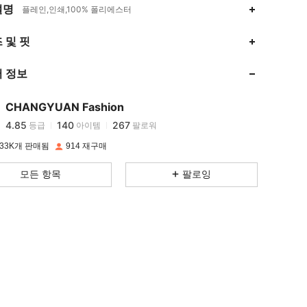
설명
플레인,인쇄,100% 폴리에스터
4.85
140
267
 및 핏
 정보
4.85
140
267
CHANGYUAN Fashion
4.85
140
267
등급
아이템
팔로워
c***2
이(가)
하루 전에
지불됨
33K개 판매됨
914 재구매
4.85
140
267
모든 항목
팔로잉
4.85
140
267
4.85
140
267
4.85
140
267