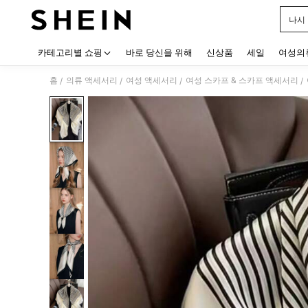
나시
Use up
카테고리별 쇼핑
바로 당신을 위해
신상품
세일
여성의
홈
의류 액세서리
여성 액세서리
여성 스카프 & 스카프 액세서리
/
/
/
/