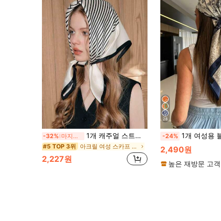
28
1개 캐주얼 스트라이프 디자인 90cm 스카프, 허리 밴드/장식/헤어밴드로 다기능 사용 가능한 새로운 봄/가을 여성용 반다나, 섬세한 액세서리 멋진 반다나, 헤어밴드, 헤드밴드로 겨울과 가을 스타일링에 이상적
1개 여성용 블루 & 화이트 페이즐리 프린트 스카프, 새틴처
-32%
마지막 3일
-24%
아크릴 여성 스카프 & 스카프 액세서리
#5 TOP 3위
2,490원
2,227원
높은 재방문 고객