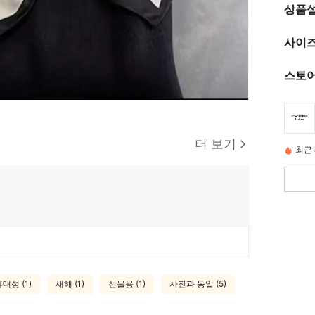
상품
사이즈
스토어
더 보기
최근 
대성 (1)
새해 (1)
선물용 (1)
사진과 동일 (5)