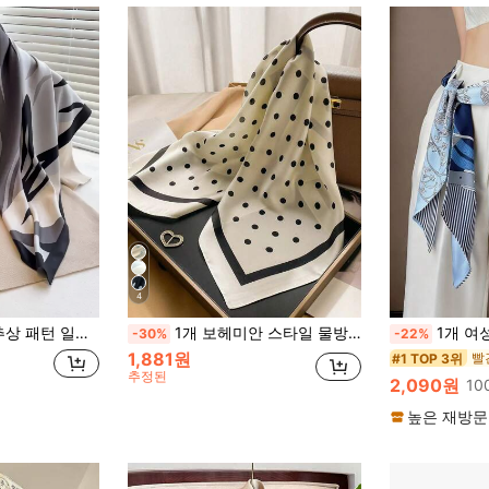
4
 밴드, 헤드 밴드, 겨울과 가을 스타일링에 이상적
1개 보헤미안 스타일 물방울 무늬 프린트 새틴 헤드 스카프, 봄과 여름에 적합한 세련된 야외 머리 장식 또는 헤어 액세서리, 스카프, 헤어 타이 또는 머리띠로도 사용할 수 있으며 가을/겨울 의상에 이상적인 액세서리
1개 여성용 봄/여름 캐주얼 의류
-30%
-22%
1,881원
#1 TOP 3위
추정된
2,090원
10
높은 재방문