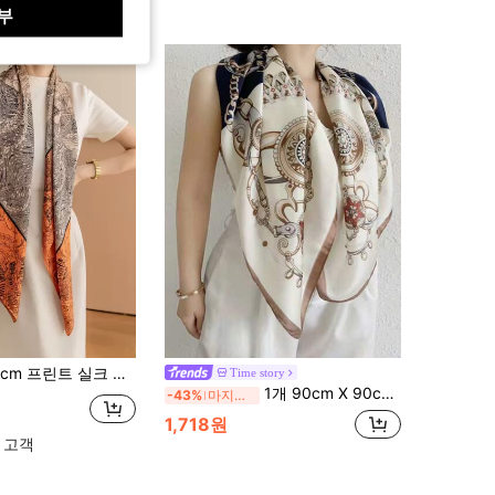
부
 여성 플러스 사이즈 사각 스카프 여성 반다나 스타일리시 디자인 스카프 반다나
Time story
1개 90cm X 90cm 패션 다용도 다기능 스카프, 블루 체인 프린트 대형 스퀘어 스카프, 드레스용 자외선 차단 숄 헤드스카프
-43%
마지막 2일
1,718원
 고객