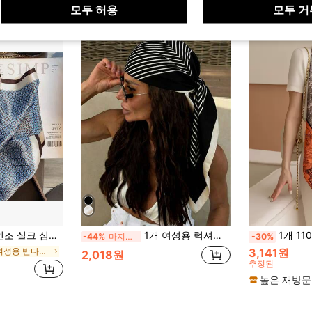
모두 허용
모두 거
 소형 스퀘어 스카프/반다나 허리 벨트 여성용, 봄/여름/스카프/넥커치프
1개 여성용 럭셔리 새틴 헤드스카프 - 대비되는 테두리가 있는 실크 헤어밴드, 보헤미안 스타일 실크 헤드스카프 - 스타일리시한 테두리가 있는 다기능 패셔너블 헤어 액세서리 반다나
1개 110cm 프린트 실크 스카프
-44%
마지막 2일
-30%
파란색 여성용 반다나 & 스퀘어 스카프
3,141원
2,018원
추정된
높은 재방문