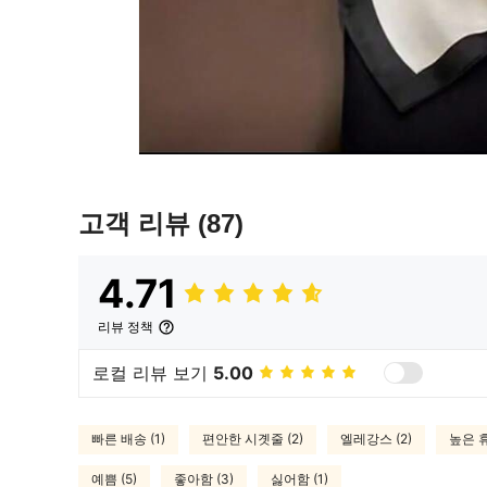
고객 리뷰
(87)
4.71
리뷰 정책
로컬 리뷰 보기
5.00
빠른 배송 (1)
편안한 시곗줄 (2)
엘레강스 (2)
높은 휴
예쁨 (5)
좋아함 (3)
싫어함 (1)