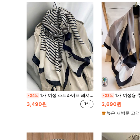
1개 여성 스트라이프 패셔너블 다용도 스카프 우아한 액세서리 여성
1개 여성용 추상 패턴 일상 생활에 적합한 반다나, 헤어
-24%
-23%
3,490원
2,690원
높은 재방문 고객