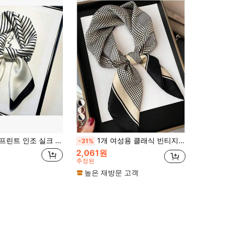
5
 통기성 있는 다기능 헤어밴드/넥 스카프/가방 액세서리 패션 액세서리, 1개, 26.77인치
1개 여성용 클래식 빈티지 프렌치 프레임 하운드투스 프린트 다용도 스카프, 봄/여름 휴가, 파티, 해변, 연회 의상에 적합
-31%
2,061원
추정된
높은 재방문 고객