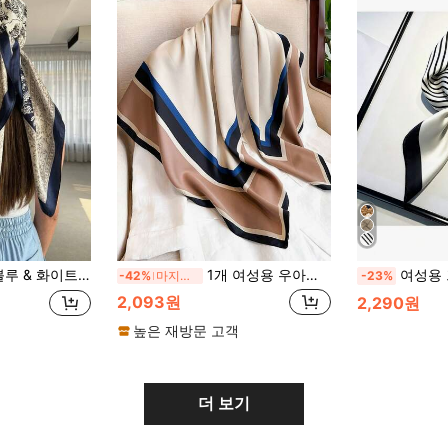
럼 부드러운 느낌의 헤드스카프/넥커치프, 드레스 매칭에 적합
1개 여성용 우아한 기하학적 프린트 경량 인조 실크 스카프, 보헤미안 레트로 새틴 스퀘어 스카프, 헤드 스카프, 세련된 여성용 넥 스카프, 숄, 부드럽고 편안한 여성용 랩, 드레스에 적합
여성용 프린트 인조 실크 스퀘어 스카프,
-42%
마지막 2일
-23%
2,093원
2,290원
높은 재방문 고객
더 보기