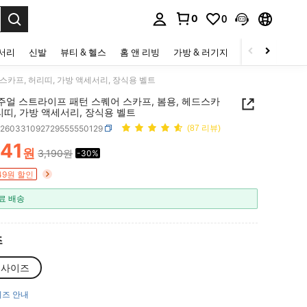
0
0
to select.
세서리
신발
뷰티 & 헬스
홈 앤 리빙
가방 & 러기지
스포츠 & 아웃
스카프, 허리띠, 가방 액세서리, 장식용 벨트
캐주얼 스트라이프 패턴 스퀘어 스카프, 봄용, 헤드스카
리띠, 가방 액세서리, 장식용 벨트
c260331092729555550129
(87 리뷰)
241
원
3,190원
-30%
ICE AND AVAILABILITY
49원 할인
료 배송
즈
리사이즈
즈 안내