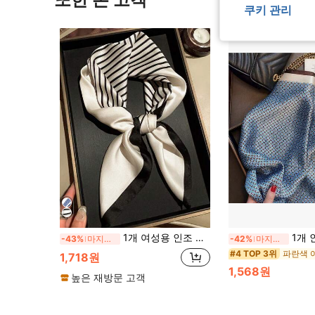
쿠키 관리
1개 여성용 인조 실크 스카프, 장식용 넥 스카프, 다용도 프린트 실크 스카프, 헤드스카프, 타이 스카프, 일상용에 적합, 70cm 정사각형
1개 인조 실크 심플 패턴 프린트
-43%
마지막 2일
-42%
마지막 2일
#4 TOP 3위
1,718원
1,568원
높은 재방문 고객