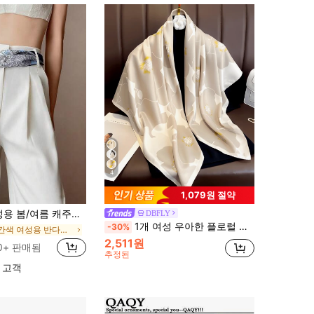
4
1,079원 절약
 모조 실크 스카프, 장식용 또는 허리띠 반다나 헤어밴드용 얇은 스카프
DBFLY
1개 여성 우아한 플로럴 프린트 새틴 반다나 스퀘어 스카프, 통기성 UV 보호 및 캐주얼 스타일 드레스용 장식 숄
-30%
빨간색 여성용 반다나 & 스퀘어 스카프
2,511원
0+ 판매됨
추정된
 고객