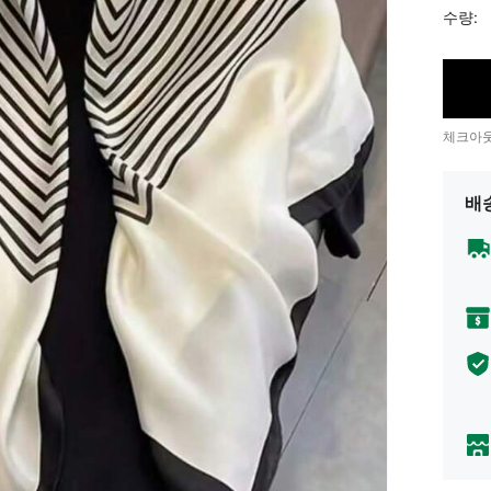
수량:
체크아웃
배