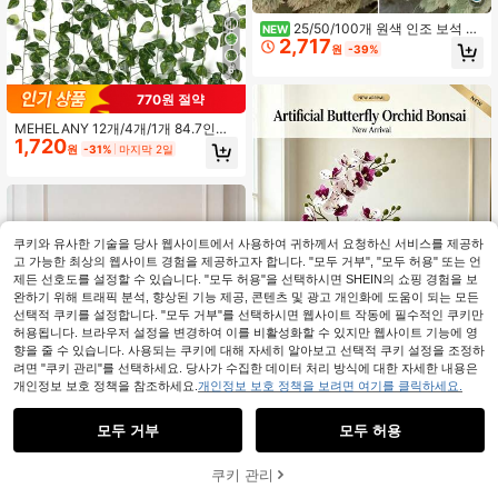
25/50/100개 원색 인조 보석 풀,
NEW
2,717
보헤미안 인조 식물 줄기, 홈 주방 장
원
-39%
식, DIY 화환, 꽃 장식, 웨딩 배경, 크리
6
스마스 및 추수감사절 장식용
770원 절약
MEHELANY 12개/4개/1개 84.7인치
1,720
인조 아이비 덩굴, 침실, 웨딩 장식에
원
-31%
마지막 2일
적합, 가짜 잎이 달린 가짜 상록 아이
비 덩굴, 인조 아이비 화환, 벽에 걸 수
있음, 실내 및 실외 장식
쿠키와 유사한 기술을 당사 웹사이트에서 사용하여 귀하께서 요청하신 서비스를 제공하
고 가능한 최상의 웹사이트 경험을 제공하고자 합니다. "모두 거부", "모두 허용" 또는 언
제든 선호도를 설정할 수 있습니다. "모두 허용"을 선택하시면 SHEIN의 쇼핑 경험을 보
완하기 위해 트래픽 분석, 향상된 기능 제공, 콘텐츠 및 광고 개인화에 도움이 되는 모든
선택적 쿠키를 설정합니다. "모두 거부"를 선택하시면 웹사이트 작동에 필수적인 쿠키만
허용됩니다. 브라우저 설정을 변경하여 이를 비활성화할 수 있지만 웹사이트 기능에 영
향을 줄 수 있습니다. 사용되는 쿠키에 대해 자세히 알아보고 선택적 쿠키 설정을 조정하
려면 "쿠키 관리"를 선택하세요. 당사가 수집한 데이터 처리 방식에 대한 자세한 내용은
개인정보 보호 정책을 참조하세요.
개인정보 보호 정책을 보려면 여기를 클릭하세요.
1개 새로운 인조 꽃, 삼중 줄기 인조 호
모두 거부
모두 허용
9,801
접란 분재/인조 꽃/식물/3D 필름 프린
원
-33%
마지막 2일
트 인조 화분 식물, 사실적인 인조 꽃
부케 - 난초 - 봄 축제/새해 거실 식당
쿠키 관리
장바구니 담기
24% 할인!
장식