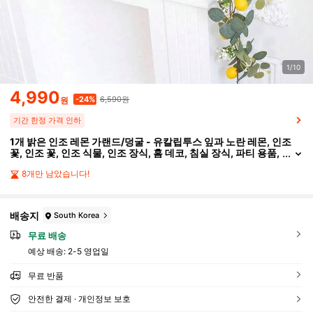
1/10
4,990
6,590원
-24%
원
기간 한정 가격 인하
1개 밝은 인조 레몬 가랜드/덩굴 - 유칼립투스 잎과 노란 레몬, 인조
꽃, 인조 꽃, 인조 식물, 인조 장식, 홈 데코, 침실 장식, 파티 용품,
하우스 데코, 홈 데코, 여름 식물, 보헤미안 스타일 장식
8개만 남았습니다!
배송지
South Korea
무료 배송
예상 배송:
2-5 영업일
무료 반품
안전한 결제 · 개인정보 보호