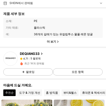
SHEIN에서 판매됨
제품 세부 정보
소재:
PE
기타 재료:
플라스틱
색:
36개의 갈래가 있는 유칼립투스 물풀 레몬 덩굴
더 보기
5 팔로워
4.71
DEQIANG33
5 팔로워
4.71
r***0
다음
하루 전에
최근 1K개 판매됨
5 팔로워
4.71
팔로잉
모든 항목
5 팔로워
4.71
5 팔로워
4.71
마음에 드실 거예요.
추천순
도구 & 가정 개선
홈 방직품
뷰티&헬스
휴대폰 & 액세서리