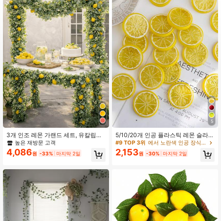
5
3개 인조 레몬 가랜드 세트, 유칼립투
5/10/20개 인공 플라스틱 레몬 슬라이
스 잎이 있는 레몬 가랜드, 인조 레몬
스, 봄 결혼식, 어머니 날, 발렌타인 데
높은 재방문 고객
#9 TOP 3위
에서 노란색 인공 장식&인공 장식
과일 덩굴, 여름 장식, 실내 장식, 홈 데
이, 꽃병 장식, 가정, 식당, 침실 장식,
4,086
2,153
원
-33%
마지막 2일
원
-30%
마지막 2일
코, 침실 장식, 야외 장식, 주방 장식,
휴일 생일 파티, 야외 정원 장식, 졸업
마당 장식, DIY, 룸 데코에 적합
선물, 가짜 식물에 적합