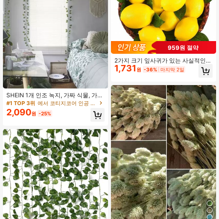
959원 절약
2가지 크기 잎사귀가 있는 사실적인
1,731
인공 레몬, 3.5인치 및 2.8인치, 실물
원
-36%
마지막 2일
같은 노란색 레몬 장식, 그릇, 탁상, 주
방 여름 장식을 위한 가짜 과일
SHEIN 1개 인조 녹지, 가짜 식물, 가을
장식, 룸, 책상, 정원 장식, 연휴 선물
#1 TOP 3위
에서 코티지코어 인공 장식&인공 장식
주기를 위한 룸 장식용 소품
2,090
원
-25%