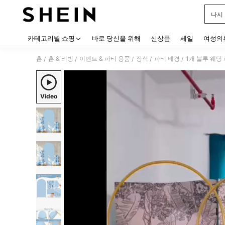
나시
Use up
카테고리별 쇼핑
바로 당신을 위해
신상품
세일
여성의
홈
홈 & 리빙
이벤트 & 파티 용품
장식
파티 배경
/
/
/
/
/
Video