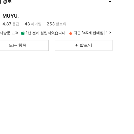
 정보
4.87
43
253
4.87
43
253
MUYU.
4.87
43
253
등급
아이템
팔로워
4.87
43
253
 재방문 고객
1년 전에 설립되었습니다.
최근 34K개 판매됨
4.87
43
253
모든 항목
팔로잉
4.87
43
253
4.87
43
253
4.87
43
253