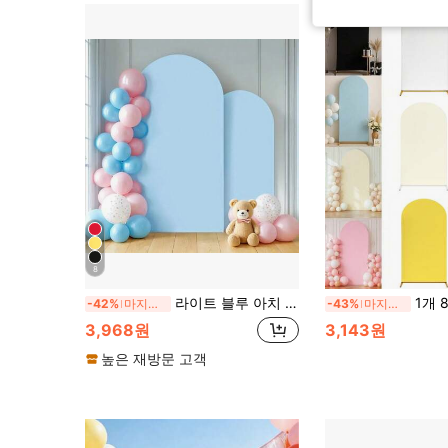
8
라이트 블루 아치 백드롭, 5ft, 6ft, 6.6ft, 7.2ft, 7.87ft 웨딩 아치 커버 2개 스판덱스 패브릭 아치 백드롭 돔 아치 백드롭 패브릭 생일 파티 웨딩 아치 프레임 장식에 적합 (아치 프레임 미포함, 패브릭 백드롭만 포함)
1개 80*180cm 탄성 아치 배경 커버, 베이지/아이보리/연분홍 파티 배경 천, 웨딩
-42%
마지막 3일
-43%
마지막 3일
3,968원
3,143원
높은 재방문 고객