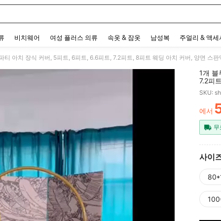
 and down arrow keys to navigate search 최근 검색어 and 검색 후 발견. Press Enter 
류
비치웨어
여성 플러스 의류
속옷 & 잠옷
남성복
주얼리 & 액
1개 블
7.2피
생일 파
SKU: s
함, 천
에서
PR
무
사이
80*
100