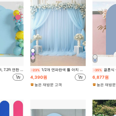
7
 아치 배경 캐노피 웨딩, 생일 파티 아치 장식용 (아치 프레임 미포함, 천 배경만)
1/2개 연파란색 튤 아치 패브릭, 파티 배경용 오르간자 커튼, 웨딩 메시 발란스 아치 튤 커튼, 웨딩 파티 장식, 배경 천, 베이비 샤워 장식 성별 공개 장식 신부 샤워 장식 생일 파티 장식 배경 장식 용품, 웨딩 용품 웨딩 아치웨이 직물, 포토 부스 배경 장식 오르간자, 어머니 날 장식, 무대 장식 메시 거즈, 웨딩 호의품, (클립 포함)
결혼식 아치 커버 - 아치 프레
-23%
-35%
4,390원
6,877원
높은 재방문 고객
높은 재방문