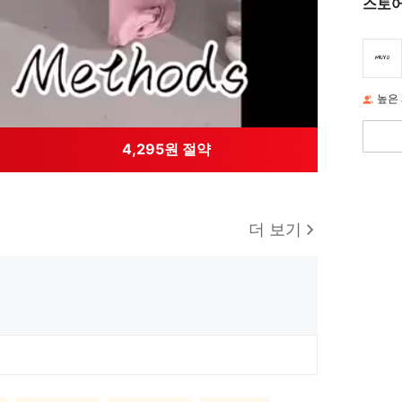
스토어
높은
4,295원 절약
더 보기