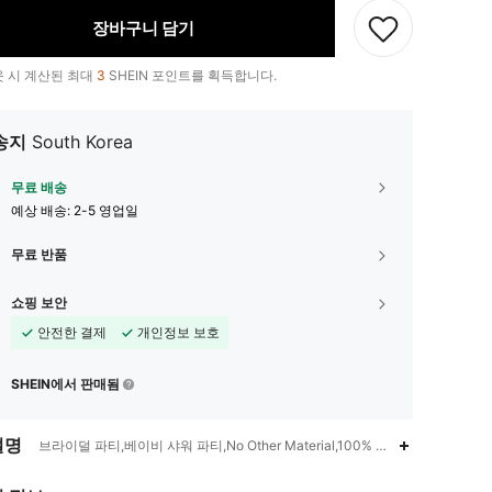
장바구니 담기
 시 계산된 최대
3
SHEIN 포인트를 획득합니다.
송지
South Korea
무료 배송
예상 배송:
2-5 영업일
무료 반품
쇼핑 보안
안전한 결제
개인정보 보호
SHEIN에서 판매됨
설명
브라이덜 파티,베이비 샤워 파티,No Other Material,100% 폴리에스터
4.87
43
253
4.87
43
253