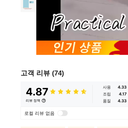
고객 리뷰
(74)
사용
4.33
4.87
조립
4.17
품질
4.33
리뷰 정책
로컬 리뷰 없음