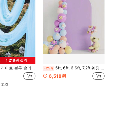
1,218원 절약
 장식, 생일 파티 테이블 장식, 꽃 포장, 웨딩 아치 장식, 의자 등받이 장식, 파티 선물, 선물 포장, 파티 장식, 성별 공개 파티 장식에 적합
5ft, 6ft, 6.6ft, 7.2ft 웨딩 아치 커버 2면 스판덱스 핏팅 패브릭 아치 백드롭 돔 아치 백드롭 패브릭 생일파티 웨딩 아치 스탠드 장식용 - 라일락(스탠드 미포함, 패브릭 백드롭만)
-25%
6,518원
 고객