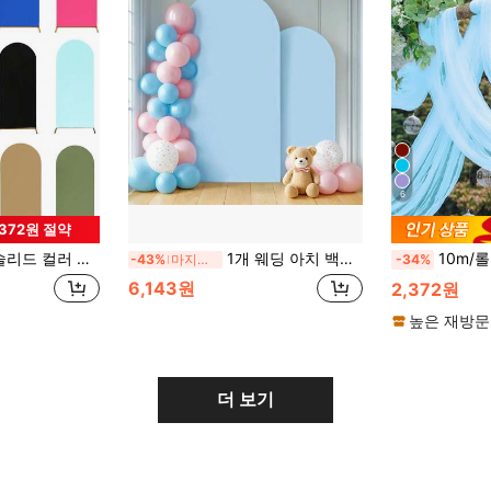
6
,372원 절약
 사진 소품, 탄성 아치 백드롭, 연회 장식, 홈 데코, 룸 데코, 생일 선물, 파티 선물, 배너, 생일 파티, 웨딩, 개학, 할로윈, 크리스마스, 베이비 샤워 파티 아치 장식, 기념일 축제 백드롭 장식, 이벤트 사진 백드롭 장식, 파티 선물, 2027년 새해 장식, 파티 선물에 적합 (스탠드 미포함, 백드롭만)
1개 웨딩 아치 백드롭 커튼, 4ft, 5ft, 6ft, 6.6ft, 7.2ft, 7.9ft 솔리드 컬러 스트레치 아치 양면 커튼 (금속 프레임 미포함), 보헤미안 스타일 생일 파티, 웨딩 장식, 실내외 장면 아치 장식에 적합, 돔 웨딩 아치 백드롭 커튼 프레임, 웨딩, 생일 파티, 졸업식, 연회, 기념일, 사진 촬영 백드롭 장식에 적합, 사계절
10m/롤 라이트 블루 솔리드 컬러 아치 패브릭, 웨딩 파티 배경
-43%
마지막 3일
-34%
6,143원
2,372원
높은 재방문
더 보기