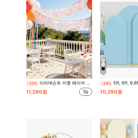
17
이리데슨트 이중 레이어 웨이브 레인 실크 배너, 반원형 술 장식 행잉 커튼 백드롭, 행잉 술 장식, 생일 파티 및 웨딩 배경 장식에 적합
5ft, 6ft, 6.6ft, 7.2ft 연한 파란색 아치 배경, 양면 스판덱스 소재
-23%
-24%
11,290원
10,290원