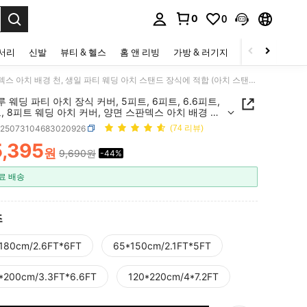
0
0
to select.
세서리
신발
뷰티 & 헬스
홈 앤 리빙
가방 & 러기지
스포츠 & 아웃
1개 블루 웨딩 파티 아치 장식 커버, 5피트, 6피트, 6.6피트, 7.2피트, 8피트 웨딩 아치 커버, 양면 스판덱스 아치 배경 천, 생일 파티 웨딩 아치 스탠드 장식에 적합 (아치 스탠드 미포함, 천 배경만 해당)
루 웨딩 파티 아치 장식 커버, 5피트, 6피트, 6.6피트,
트, 8피트 웨딩 아치 커버, 양면 스판덱스 아치 배경 천,
티 웨딩 아치 스탠드 장식에 적합 (아치 스탠드 미포
h25073104683020926
(74 리뷰)
 배경만 해당)
5,395
원
9,690원
-44%
ICE AND AVAILABILITY
료 배송
즈
180cm/2.6FT*6FT
65*150cm/2.1FT*5FT
*200cm/3.3FT*6.6FT
120*220cm/4*7.2FT