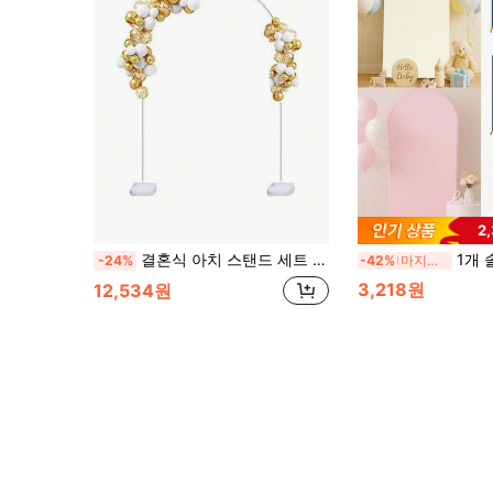
2
결혼식 아치 스탠드 세트 + 베이스, 웨딩 생일 파티 샤워 졸업식 백드롭 장식을 위한 풍선 기둥 스탠드 키트(꽃 제외), 크리스마스
1개 솔리드 컬러 아치 백드롭, 파티 아치 커버 - 양면 탄성 직물, 아치 장식 백드롭, 생일 파티 백드롭, 웨딩 아치 장식 백드롭, 브라이덜 샤워,
-24%
-42%
마지막 3일
3,218원
12,534원