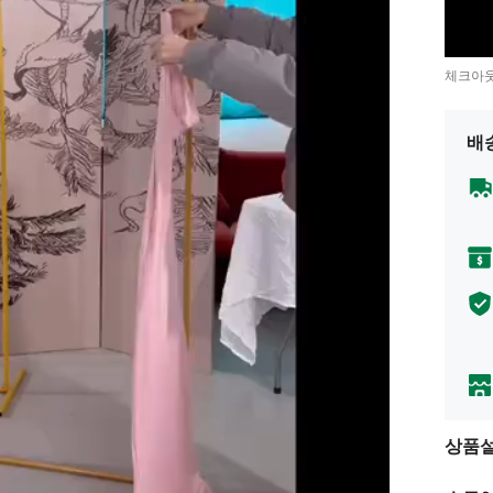
체크아웃
배
상품