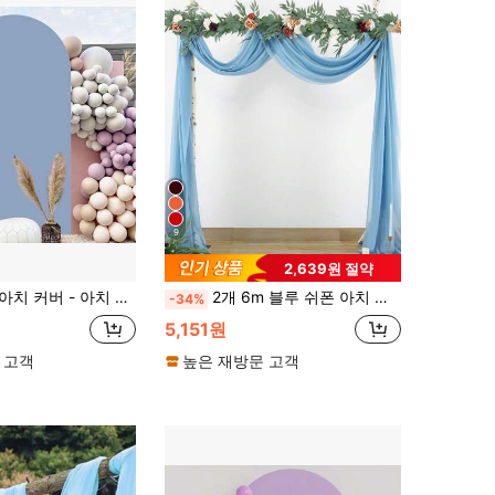
9
2,639원 절약
임 커버 돔 아치 백드롭, 생일 파티, 세레모니 및 연회 장식에 적합
2개 6m 블루 쉬폰 아치 커튼, 웨딩 아치 장식, 생일 파티 배경, 발렌타인 데이 장식, 로맨틱 파티 장식, 웨딩 파티 브라이덜 샤워 선물, 방 장식, 웨딩 아치, 계단 난간, 의자 등받이, 쉬어 커튼, 테이블 러너, 식탁보, 파티 용품에 적합
-34%
5,151원
 고객
높은 재방문 고객