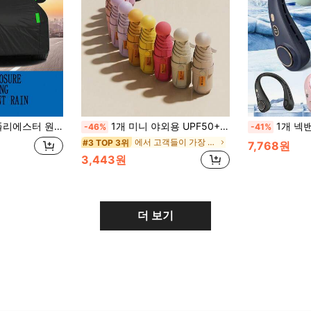
외출 상의, 가정 용품, 어머니의 날 선물, 침실 장식, 정원, 주방 장식, 여름, 해변, 여행 필수품, 방 장식, 스퀴시, 졸업
1개 미니 야외용 UPF50+ UV 차단 방수 선우산, 비와 햇빛 모두 사용 가능한 우산, 훌륭한 휴가 선물 선택
1개 넥밴드 선풍기, 5단계 풍속 조절 가능한 휴대용 날개 없는 넥 선풍기, LED 디스플레이, 학생, 사무실, 야외 여행에 적합, 
-46%
-41%
에서 고객들이 가장 좋아하는 인기 상품 🚀🔥⭐ 비옷
#3 TOP 3위
7,768원
3,443원
더 보기