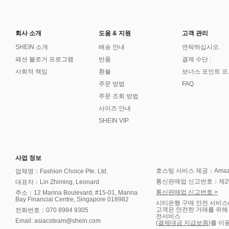
회사 소개
도움 & 지원
고객 관리
SHEIN 소개
배송 안내
연락하십시오.
패션 블로거 프로그램
반품
결제 수단 :
사회적 책임
환불
보너스 포인트 
주문 방법
FAQ
주문 조회 방법
사이즈 안내
SHEIN VIP
사업 정보
호스팅 서비스 제공：Amazon 
업체명：Fashion Choice Pte. Ltd.
통신판매업 신고번호：제202
대표자：Lin Zhiming, Leonard
통신판매업 신고번호 >
주소：12 Marina Boulevard, #15-01, Marina
Bay Financial Centre, Singapore 018982
시티은행 구매 안전 서비스
고객은 안전한 거래를 위해
전화번호：070 8984 9305
전서비스
Email: asiacsteam@shein.com
(
결제대금 지급보증
)를 이