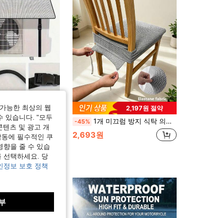
가능한 최상의 웹
1,595원 절약
2,197원 절약
수 있습니다. "모두
열 커버, 방진 방풍 조절 버클 대부분의 실외 AC 장치에 적합, 쉬운 설치, 여름 냉방 및 햇빛, 비, 눈 및 파편으로부터 연중 보호를 위한 필수품, 필수 HVAC 액세서리
1개 미끄럼 방지 식탁 의자 커버, 부드러운 체크무늬, 탄력 있는 의자 커버, 사무실 및 가정용 의자에 적합, 아름다운 고탄력 부드러움, 오래된 표면 교체 가능, 의자 보호, 심미적 가정
-45%
콘텐츠 및 광고 개
2,693원
작동에 필수적인 쿠
영향을 줄 수 있습
 선택하세요. 당
인정보 보호 정책
부