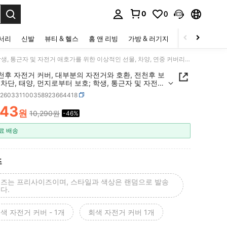
0
0
to select.
세서리
신발
뷰티 & 헬스
홈 앤 리빙
가방 & 러기지
스포츠 & 아웃
1개 전천후 자전거 커버, 대부분의 자전거와 호환, 전천후 보호, UV 차단, 태양, 먼지로부터 보호; 학생, 통근자 및 자전거 애호가를 위한 이상적인 선물, 차양, 연중 커버리지, [아내와 어머니를 위한 명절 선물] 스타일 및 색상 무작위
천후 자전거 커버, 대부분의 자전거와 호환, 전천후 보
V 차단, 태양, 먼지로부터 보호; 학생, 통근자 및 자전거
 위한 이상적인 선물, 차양, 연중 커버리지, [아내와
h260331100358923664418
를 위한 명절 선물] 스타일 및 색상 무작위
543
원
10,290원
-46%
ICE AND AVAILABILITY
료 배송
즈
즈는 프리사이즈이며, 스타일과 색상은 랜덤으로 발송
다.
색 자전거 커버 - 1개
회색 자전거 커버 1개