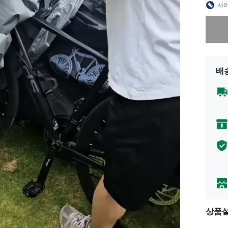
사이
죄송합니
배
상품