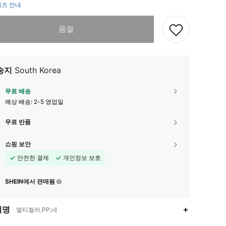
즈 안내
다. 이 상품은 품절되었습니다.
품절
송지
South Korea
무료 배송
예상 배송:
2-5 영업일
무료 반품
쇼핑 보안
안전한 결제
개인정보 보호
SHEIN에서 판매됨
설명
멀티컬러,PP,네