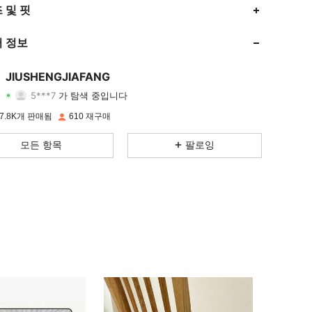
4.80
12
190
 및 핏
4.80
12
190
 정보
4.80
12
190
JIUSHENGJIAFANG
5***7
가 탐색 중입니다
4.80
12
190
등급
아이템
팔로워
7.8K개 판매됨
610 재구매
4.80
12
190
모든 항목
팔로잉
4.80
12
190
4.80
12
190
4.80
12
190
4.80
12
190