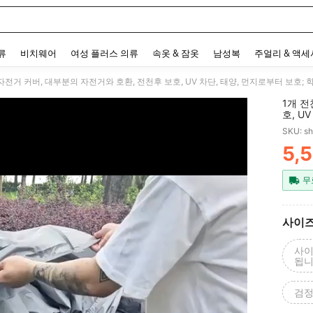
 and down arrow keys to navigate search 최근 검색어 and 검색 후 발견. Press Enter 
류
비치웨어
여성 플러스 의류
속옷 & 잠옷
남성복
주얼리 & 액
1개 전
호, U
애호가를
SKU: s
어머니
5,
PR
무
사이
사이
됩니
검정