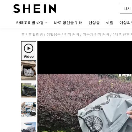
나시
Use up
카테고리별 쇼핑
바로 당신을 위해
신상품
세일
여성의
홈
홈 & 리빙
생활용품
먼지 커버
자동차 먼지 커버
/
/
/
/
/
Video