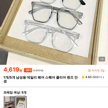
1/9
4,619
6,590원
-30%
마지막 3일
원
1개/5개 남성용 데일리 웨어 스퀘어 클리어 렌즈 안
4.85
(
500+
)
경
프레임 색상: 5개