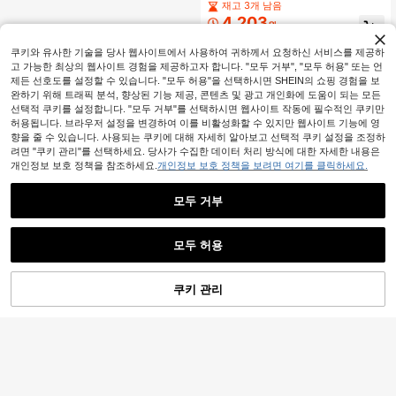
는 안경, 고품질 텍스처의 미니멀리스
재고 3개 남음
트 디자인, 일상 통근, 사무실, 여행, 모
4,203
원
임에 적합, 모든 얼굴형에 어울림
-30%
마지막 3일
쿠키와 유사한 기술을 당사 웹사이트에서 사용하여 귀하께서 요청하신 서비스를 제공하
고 가능한 최상의 웹사이트 경험을 제공하고자 합니다. "모두 거부", "모두 허용" 또는 언
제든 선호도를 설정할 수 있습니다. "모두 허용"을 선택하시면 SHEIN의 쇼핑 경험을 보
완하기 위해 트래픽 분석, 향상된 기능 제공, 콘텐츠 및 광고 개인화에 도움이 되는 모든
선택적 쿠키를 설정합니다. "모두 거부"를 선택하시면 웹사이트 작동에 필수적인 쿠키만
허용됩니다. 브라우저 설정을 변경하여 이를 비활성화할 수 있지만 웹사이트 기능에 영
향을 줄 수 있습니다. 사용되는 쿠키에 대해 자세히 알아보고 선택적 쿠키 설정을 조정하
려면 "쿠키 관리"를 선택하세요. 당사가 수집한 데이터 처리 방식에 대한 자세한 내용은
개인정보 보호 정책을 참조하세요.
개인정보 보호 정책을 보려면 여기를 클릭하세요.
모두 거부
모두 허용
쿠키 관리
장바구니 담기
30% 할인!