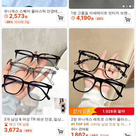
유니섹스 스퀘어 플라스틱 안경테, 안
1쌍 고품질 아세테이트 빈티지 브랜드
2,573
경, 패셔너블한 플레인 렌즈 안경
4,190
원
디자인 안경, 럭셔리 방사선 차단 투명
원
-24%
렌즈 유니섹스 데일리 착용
-26%
마지막 2일
1,028원 절약
3개 남성 & 여성 TR 패션 안경, 일상용
2쌍 유니섹스 레트로 스퀘어 플라스틱
컴퓨터 게임 안경
프레임 보헤미안 스타일 패션 투명 안
재고 1개 남음
#1 TOP 3위
스터딩 남성 안경 및 아이웨어 액세서리
경 세트 액세서리
3,672
60+ 판매됨
원
-39%
1,862
원
-36%
추정된