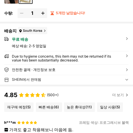
수량:
5개만 남았습니다!
배송지
South Korea
무료 배송
예상 배송:
2-5 영업일
Due to hygiene concerns, this item may not be returned if its
value has been substantially decreased.
안전한 결제 · 개인정보 보호
SHEIN에서 판매됨
4.85
(500+)
더 보기
재구매 예정
(5)
빠른 배송
(6)
높은 휴대성
(11)
일상 사용
(5)
h***m
프레임 색상: 프로그레시브 블랙
가격도
좋고
착용해보니
마음에
듬.