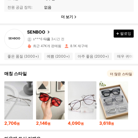
전원 공급 장치:
없음
더 보기
3.6K 팔로워
4.89
SENBOO
팔로잉
s***6
다음
3시간 전
5***3
가 탐색 중입니다
3.6K 팔로워
4.89
최근 47K개 판매됨
8.1K 재구매
좋은 품질 (3000+)
예쁨 (2000+)
아주 좋음 (2000+)
매우 귀여움 (
3.6K 팔로워
4.89
매칭 스타일
더 많은 스타일
3.6K 팔로워
4.89
3.6K 팔로워
4.89
3.6K 팔로워
4.89
2,706
2,146
4,090
3,618
원
원
원
원