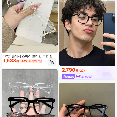
1/2쌍 클래식 스퀘어 프레임 투명 렌즈
1,538
안경, 미니멀리스트 패션 장식 안경,
원
-30%
마지막 3일
유니섹스 컴퓨터 안경
2,790
원
-22%
Vaneasel