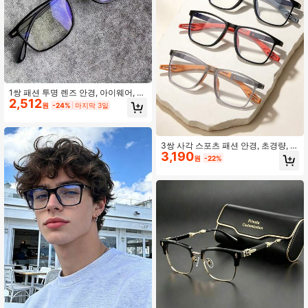
1쌍 패션 투명 렌즈 안경, 아이웨어, 액
2,512
세서리, 모든 계절에 적합
원
-24%
마지막 3일
3쌍 사각 스포츠 패션 안경, 초경량, 유
3,190
니섹스, 컴퓨터, 독서, 게임, TV, 휴대
원
-22%
폰 등에 적합, 눈 피로 방지, 투명 렌즈,
눈 보호, 도수 범위 +1.0 ~ +4.0