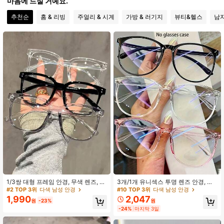
마음에 드실 거예요.
3.6K 팔로워
4.89
추천순
홈 & 리빙
주얼리 & 시계
가방 & 러기지
뷰티&헬스
남
3.6K 팔로워
4.89
3.6K 팔로워
4.89
3.6K 팔로워
4.89
3.6K 팔로워
4.89
1/3쌍 대형 프레임 안경, 무색 렌즈, 학
3개/1개 유니섹스 투명 렌즈 안경, 블
구적 스타일 프레임, 얼굴에 잘 어울리
랙, 핑크, 투명 프레임으로 제공. 컴퓨
#2 TOP 3위
다색 남성 안경
#10 TOP 3위
다색 남성 안경
는, 일상 착용에 적합
터 독서, 게임, TV 시청 또는 스마트폰
1,990
2,047
원
-23%
원
사용을 위한 학생에게 적합
-24%
마지막 3일