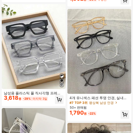
남성용 플라스틱 풀 직사각형 프레임
3,618
방풍 클래식 휴대용 인스 스타일 캐주
4개 유니섹스 패션 투명 안경, 실내외
원
-29%
마지막 3일
얼 투명 안경, 사무실 착용, 코스프레,
사용에 적합, 야외 여행, 여가, 해변 스
#7 TOP 3위
평상복 남성 안경
독서 장식에 적합
타일링, 스트리트 패션 룩 연출에 이상
50+ 판매됨
적, 스웨터, 재킷, 후드, 점프수트, 오버
1,790
원
-22%
올과 매치 가능, 여름, 해변 휴가, 야외
스포츠, 파티, 운전, 낚시, 사이클링, 쇼
핑, 사진 촬영에 완벽