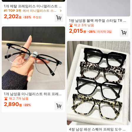
1개 메탈 프레임리스 미니멀리스트 니
치 플래노 렌즈 안경, 일상 캐주얼 착
#1 TOP 3위
에서 미니멀리스트 스트리트웨어 테마 남성 안경 및 아이웨어 액세서리
용
2,202
원
-33%
추정된
1쌍 남성용 블랙 캐주얼 스타일 TR 소
재 스퀘어 오버사이즈 투명 안경, 사계
재고 3개 남음
절 착용 가능
2,015
원
-28%
마지막 3일
1개 남성용 미니멀리스트 하프 프레임
투명 렌즈 안경, 일상 외출, 직장, 여가
재고 7개 남음
및 학습에 적합
2,890
원
-22%
4쌍 남성 패션 스퀘어 프레임 도수 없