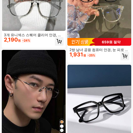
3개 유니섹스 스퀘어 클리어 안경, 패
2,190
셔너블한 스퀘어 안경, 실내 컴퓨터 읽
원
-24%
659원 절약
기/게임/TV 시청/휴대폰 사용에 적합,
시력 보호 가능, 일상적인 안경으로도
2쌍 남녀 공용 컴퓨터 안경, 눈 피로 방
적합, 큰 프레임 캠퍼스 스타일 안경은
1,931
지, 게임, TV 및 전화 사용
원
-25%
얼굴 윤곽을 수정할 수 있습니다,