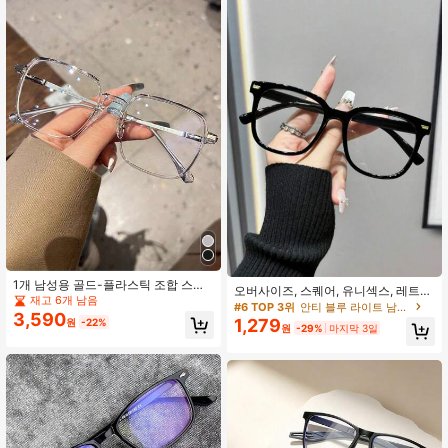
1개 남성용 골드-플라스틱 조합 스퀘
오버사이즈, 스퀘어, 유니섹스, 레트로
어 프레임 플러스 사이즈 일상 출퇴근
재고 6개 남음
Y2K 스타일 패션 안경, 다기능, 일상복
#6 TOP 3위
안티 블루 라이트 남성 안경
비즈니스 캐주얼, 모던 패션 젊은 얼굴
3,590
에 적합
1,279
원
-22%
슬리밍 다용도 경량 플레인 렌즈 안경
원
-29%
마지막 3일
프레임, 개학, 쇼핑, 의상 액세서리에
적합