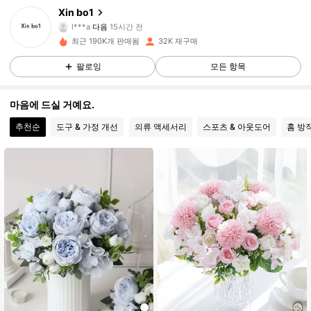
Xin bo1
2K 팔로워
4.88
l***a
다음
15시간 전
최근 190K개 판매됨
32K 재구매
2K 팔로워
4.88
팔로잉
모든 항목
2K 팔로워
4.88
마음에 드실 거예요.
2K 팔로워
4.88
추천순
도구 & 가정 개선
의류 액세서리
스포츠 & 아웃도어
홈 방
2K 팔로워
4.88
2K 팔로워
4.88
2K 팔로워
4.88
2K 팔로워
4.88
2K 팔로워
4.88