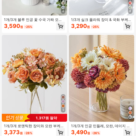
2K 팔로워
4.88
4
8
1개/3개 블루 인공 꽃 수국 가짜 모란
1/3개 실크 플라워 장미 & 국화 부케,
2K 팔로워
4.88
실크 꽃 장미 꽃다발 홈 웨딩 신부 꽃
신부 부케, 결혼식 장식, 집 장식, 레스
3,590
3,290
원
-25%
원
-25%
다발 장식, 발렌타인 데이, 선물
토랑, 침실, 꽃병 장식, 생일 파티, 새
해, 발렌타인 데이, 졸업 선물, 가을 장
식을 위한 인조 꽃
5
1,317원 절약
1개/3개 로맨틱한 장미와 모란 부케
1개/3개 인공 민들레, 모란, 데이지 실
인조 꽃다발 결혼식/가정/침실/거실/
크 꽃다발, 웨딩 신부 꽃다발, 가정 사
3,373
3,490
원
-28%
원
-26%
테이블 장식/신부 부케, 발렌타인데이,
무실 욕실 농가 주방 테이블 장식, 발