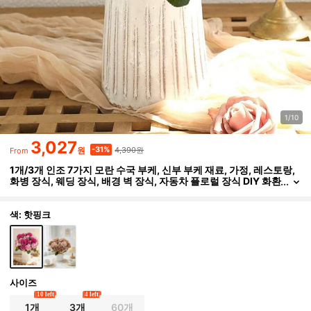
1/10
3,027
4,390원
-31%
원
From
1개/3개 인조 7가지 모란 수국 부케, 신부 부케 재료, 가정, 레스토랑,
화병 장식, 웨딩 장식, 배경 벽 장식, 자동차 플로럴 장식 DIY 화환
재료, 현관 장식, 플로럴 재료, 발렌타인데이 선물, 가을 장식
색: 핫핑크
사이즈
10 left
4 left
1개
3개
60개