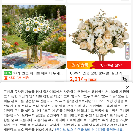
선물용
렌타인 데이 생일 졸업 가을 장식
10
1,376원 절약
60개 인조 화이트 데이지 부케
1/3/5개 인공 모란 꽃다발, 실크 자수
NEW
유칼립투스 줄기 포함, 사실적인 녹색
국화 꽃, 가을 장식, 웨딩 꽃병, 홈 데
재고 4개 남음
2,514
원
-35%
식물과 함께한 인조 실크 꽃, 화병, 가
코, 휴일 생일 파티, 야외 정원에 적합
1,846
정, 결혼식, 신부 샤워, 농가, 파티 & 테
원
-38%
이블 장식용 인조 꽃 장식 (화병 미포
쿠키와 유사한 기술을 당사 웹사이트에서 사용하여 귀하께서 요청하신 서비스를 제공하
함)
고 가능한 최상의 웹사이트 경험을 제공하고자 합니다. "모두 거부", "모두 허용" 또는 언
제든 선호도를 설정할 수 있습니다. "모두 허용"을 선택하시면 SHEIN의 쇼핑 경험을 보
완하기 위해 트래픽 분석, 향상된 기능 제공, 콘텐츠 및 광고 개인화에 도움이 되는 모든
선택적 쿠키를 설정합니다. "모두 거부"를 선택하시면 웹사이트 작동에 필수적인 쿠키만
허용됩니다. 브라우저 설정을 변경하여 이를 비활성화할 수 있지만 웹사이트 기능에 영
향을 줄 수 있습니다. 사용되는 쿠키에 대해 자세히 알아보고 선택적 쿠키 설정을 조정하
려면 "쿠키 관리"를 선택하세요. 당사가 수집한 데이터 처리 방식에 대한 자세한 내용은
개인정보 보호 정책을 참조하세요.
개인정보 보호 정책을 보려면 여기를 클릭하세요.