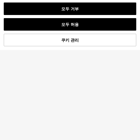
모두 거부
모두 허용
6
1,209원 절약
쿠키 관리
장바구니 담기
31% 할인!
22
1개 인조 장미, 수국, 모란, 국화 혼합
꽃다발, 신부 부케, 웨딩 장식, DIY 화
2,781
MEHELANY 1개 화이트 인조 수국 꽃,
원
-30%
환 재료, 생일 파티 장식, 가정, 레스토
사실적인 실크 소재, 18.5인치 고품질
2,781
랑, 거실 꽃병, 야외 정원 가을 장식, 새
원
-32%
조화, DIY 웨딩 부케, 파티, 가을 홈 거
해 선물
실, 주방 정원, 호텔 사무실, 추수감사
절 수확 시즌, 생일 선물 장식, DIY 아
치 가랜드, 보헤미안에 적합
1팩 인공 실크 꽃 웨딩 부케 장식용, 플
라스틱 플로럴 탁상 센터피스 가정, 주
7,390