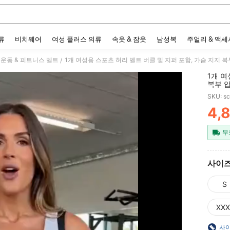
 and down arrow keys to navigate search 최근 검색어 and 검색 후 발견. Press Enter 
류
비치웨어
여성 플러스 의류
속옷 & 잠옷
남성복
주얼리 & 액
 운동 & 피트니스 벨트
1개 여성용 스포츠 허리 벨트 버클 및 지퍼 포함, 가슴 지지 
/
1개 여
복부 압
SKU: s
4,
PR
무
사이
S
XXX
사이