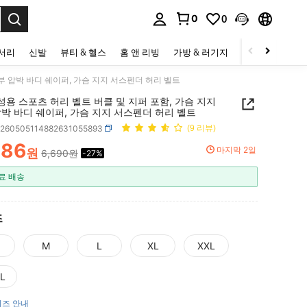
0
0
to select.
세서리
신발
뷰티 & 헬스
홈 앤 리빙
가방 & 러기지
스포츠 & 아웃
복부 압박 바디 쉐이퍼, 가슴 지지 서스펜더 허리 벨트
성용 스포츠 허리 벨트 버클 및 지퍼 포함, 가슴 지지
박 바디 쉐이퍼, 가슴 지지 서스펜더 허리 벨트
c260505114882631055893
(9 리뷰)
886
마지막 2일
원
6,690원
-27%
ICE AND AVAILABILITY
료 배송
즈
M
L
XL
XXL
L
즈 안내