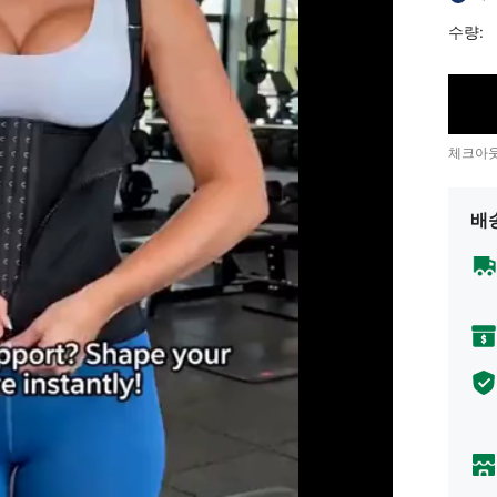
수량:
체크아웃
배