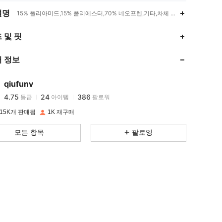
설명
15% 폴리아미드,15% 폴리에스터,70% 네오프렌,기타,차체 조각
4.75
24
386
 및 핏
 정보
4.75
24
386
qiufunv
4.75
24
386
등급
아이템
팔로워
d***4
이(가)
하루 전에
지불됨
15K개 판매됨
1K 재구매
4.75
24
386
모든 항목
팔로잉
4.75
24
386
4.75
24
386
4.75
24
386