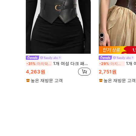
1
Sandy abc
Sandy abc
1개 여성 다크 패션 미니멀리스트 올 매치 웨이스트 신처, 할로윈 파티 또는 데일리 의상 매칭에 다재다능함
1개 여성용 펑크 고딕 궁정 스타일 패션 커피색 
-31%
마지막 2일
-29%
마지막 2일
4,263원
2,751원
높은 재방문 고객
높은 재방문 고객