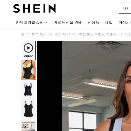
나시
Use up
카테고리별 쇼핑
바로 당신을 위해
신상품
세일
여성의
홈
의류 액세서리
여성 액세서리
여성 벨트 & 벨트 액세서리
여성
/
/
/
/
Video