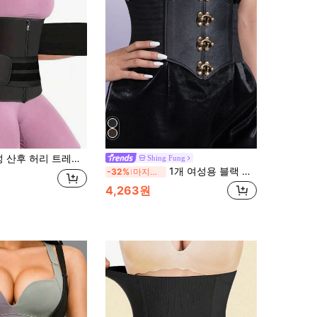
신쳐, 요가 피트니스 백 지원 조절 가능한 복부 제어 shapewear 코르셋 운동 허리 벨트 운동 홈 스포츠 및 걷기에 적합
Shing Fung
1개 여성용 블랙 버클 장식 허리 조임 섹시 벨트 할로윈 파티용
-32%
마지막 2일
4,263원