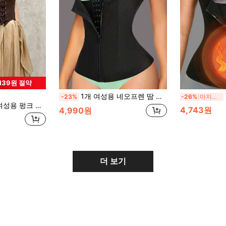
,139원 절약
1개 여성용 네오프렌 땀 허리 트레이너 벨트, 바디 셰이퍼 허리 신처, 복부 허리 서포트 운동 허리 벨트로 운동, 홈, 스포츠 및 걷기에 적합
-23%
-26%
마지막 2일
빈티지 코르셋 벨트, 실버 버클 허리 조임대, 드레스, 정장, 출퇴근 등에 활용 가능한 다용도 장식 허리띠
4,743원
4,990원
더 보기