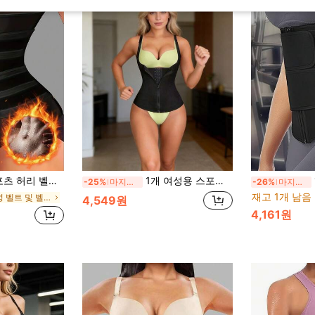
복부 및 허리 쉐이핑 코르셋, 복부 및 허리 압박 의류
1개 여성용 스포츠 허리 트레이너, 허리 쉐이핑 슬리밍 벨트, 복부 조절 및 이중 강화, 바디 셰이퍼 허리 신처
-25%
마지막 2일
-26%
마지막 2일
재고 1개 남음
허리 여성 벨트 및 벨트 액세서리
4,549원
4,161원