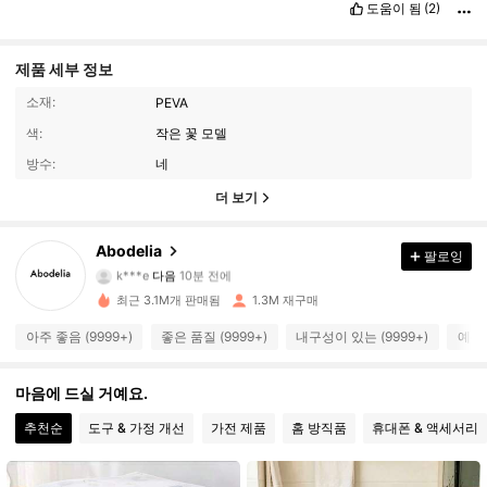
도움이 됨
(2)
제품 세부 정보
소재:
PEVA
색:
작은 꽃 모델
방수:
네
더 보기
59K 팔로워
4.88
Abodelia
팔로잉
k***e
다음
10분 전에
8***4
가 탐색 중입니다
59K 팔로워
4.88
최근 3.1M개 판매됨
1.3M 재구매
아주 좋음 (9999+)
좋은 품질 (9999+)
내구성이 있는 (9999+)
예쁨 
59K 팔로워
4.88
마음에 드실 거예요.
59K 팔로워
추천순
도구 & 가정 개선
가전 제품
홈 방직품
휴대폰 & 액세서리
4.88