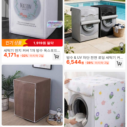
1,919원 절약
세탁기 먼지 커버 1개 방수 옥스포드
4,171
원단 보편적 맞음새 세탁실 아파트 사
원
-32%
마지막 2일
방수 & UV 차단 전면 로딩 세탁기 커
용 녹 방지 긁힘 방지 세척 용이 끈 포
6,544
버, 롤러 블라인드 창문이 있는 방진 &
함
원
-39%
마지막 2일
자외선 차단, 내구성 있는 옥스포드 천
커버 실내 & 실외 사용에 적합, 대부분
의 전면 로딩 세탁기에 적합, 발코니,
파티오 및 욕실에 훌륭함
5