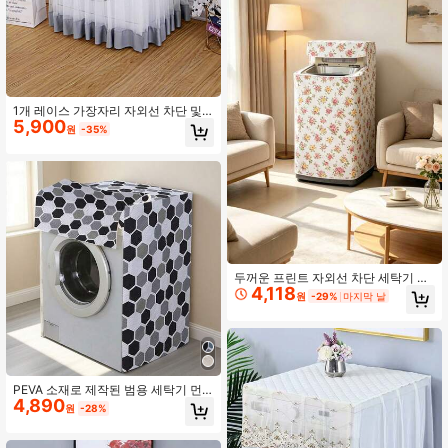
1개 레이스 가장자리 자외선 차단 및
5,900
방진 세탁기 커버, 측면 개폐 세탁기
원
-35%
커버, 8-10kg 전자동 세탁기에 적합,
가전제품 먼지 커버, 수납, 보관
두꺼운 프린트 자외선 차단 세탁기 커
4,118
버, 가정용 세탁기 드럼 커버 타월, 세
원
-29%
마지막 날
탁기 먼지 방지용, 보호 천, 건조기 커
버, 재사용 가능한 세탁 볼, 친구와 가
족을 위한 최고의 선물, 어머니날 선
물, 발렌타인데이 선물
PEVA 소재로 제작된 범용 세탁기 먼
4,890
지 덮개, 먼지로부터 옷을 보호, 세탁
원
-28%
실 보관에 편리, 청소 용이, 여성의 날,
여행 필수품, 결혼 선물, Y2k, 침실, 자
동차 액세서리 여성, 주방 장식, 결혼