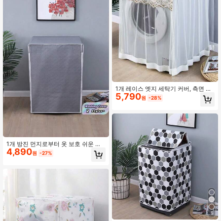
식, Y2k, 파티, 어머니의 날 선물, 침실
장식, 정원, 주방 장식, 여름, 해변, 여
행 필수품, 방 장식, 스퀴시, 졸업
1개 레이스 엣지 세탁기 커버, 측면 개
5,790
방형 디자인, 8-10kg 완전 자동 세탁
원
-28%
기 적합, 가전제품 먼지 커버 수납 정
리함, 여성의 날, 여행 필수품, 결혼 선
물, Y2k, 침실, 자동차 액세서리 여성,
주방 장식, 결혼식, Y2k, 파티, 어머니
의 날 선물, 침실 장식, 정원, 주방 장
식, 여름, 해변, 여행 필수품, 방 장식,
스퀴시, 졸업
1개 방진 먼지로부터 옷 보호 쉬운 청
4,890
소 편리한 세탁 보관 Y2K 단색 세탁기
원
-27%
먼지 덮개 여성의 날 어머니의 날 선물
졸업 결혼식 답례품 여름 해변 여행 필
수품 침실 자동차 액세서리 주방 장식
정원 방 장식 스퀴시 가정 용품
5