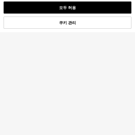
모두 허용
쿠키 관리
장바구니 담기
28% 할인!