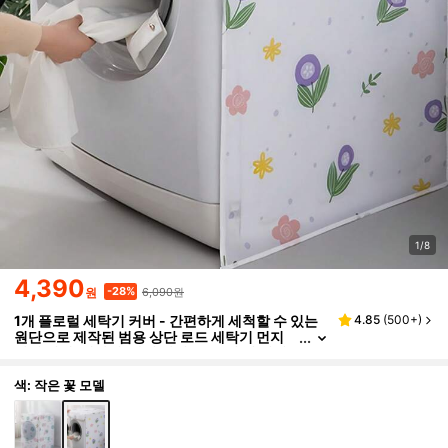
1/8
4,390
6,090원
-28%
원
1개 플로럴 세탁기 커버 - 간편하게 세척할 수 있는
4.85
(
500+
)
원단으로 제작된 범용 상단 로드 세탁기 먼지
방지 덮개, 세탁실, 가정 장식, PET 털 및 먼지
방지용 장식용 꽃무늬 가전 제품 커버 (대부분의 브
랜드에 적합)
색: 작은 꽃 모델