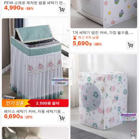
PEVA 소재로 제작된 범용 세탁기 먼
4,990
지 덮개, 먼지로부터 옷을 보호, 세탁
원
-28%
실 보관에 편리, 청소 용이, 여성의 날,
여행 필수품, 결혼 선물, Y2k, 침실, 자
동차 액세서리 여성, 주방 장식, 결혼
식, Y2k, 파티, 어머니의 날 선물, 침실
장식, 정원, 주방 장식, 여름, 해변, 여
1개 세탁기 방진 커버, 가정 필수품, 주
행 필수품, 방 장식, 스퀴시, 졸업
방 욕실 세탁실 장식 액세서리
재고 4개 남음
5,690
원
-28%
2,500원 절약
레이스 세탁기 커버, 자동 세탁기용 범
6,690
용 두꺼운 방진 커버, 탄성 바닥 보호
원
-27%
가전 제품 커버, 가정 세탁실 장식