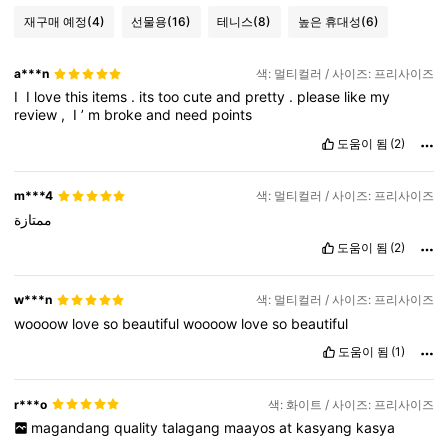
재구매 예정
(4)
선물용
(16)
테니스
(8)
높은 휴대성
(6)
a***n
색: 멀티컬러 / 사이즈: 프리사이즈
I
‏
I
love
this
items
.
its
too
cute
and
pretty
.
please
like
my
review
,
‏
I
’
m
broke
and
need
points
도움이 됨
(2)
m***4
색: 멀티컬러 / 사이즈: 프리사이즈
ممتازة
도움이 됨
(2)
w***n
색: 멀티컬러 / 사이즈: 프리사이즈
woooow
love
so
beautiful
woooow
love
so
beautiful
도움이 됨
(1)
r***o
색: 화이트 / 사이즈: 프리사이즈
magandang
quality
talagang
maayos
at
kasyang
kasya