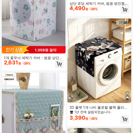
상단 로딩 세탁기 커버, 범용 방진형, 6
4,490
-10kg 세탁기에 적합, 청소하기 쉬운
원
-29%
보호 커버, 여성의 날, 여행 필수품, 결
혼 선물, Y2k, 침실, 자동차 액세서리
여성, 주방 장식, 결혼식, Y2k, 파티, 어
머니의 날 선물, 침실 장식, 정원, 주방
장식, 여름, 해변, 여행 필수품, 방 장
식, 스퀴시, 졸업
1,059원 절약
1개 꽃무늬 세탁기 커버 - 범용 상단
2,631
로드 세탁기 먼지 커버, 세척하기 쉬운
원
-29%
원단, 세탁실, 가정 장식, 애완동물 털
및 먼지 보호에 적합한 장식용 꽃무늬
가전제품 커버 (대부분의 브랜드에 적
합)
1년 전에 설립되었습니다.
재고 10개 남음
2D 플랫 1개 나비 플로럴 블랙 폴리에
1년 전에 설립되었습니다.
1년 전에 설립되었습니다.
스터 세탁기 커버 130x55cm, 세탁실
재고 10개 남음
재고 10개 남음
용 방진 가전 상단 커버
3,390
1년 전에 설립되었습니다.
원
-28%
재고 10개 남음