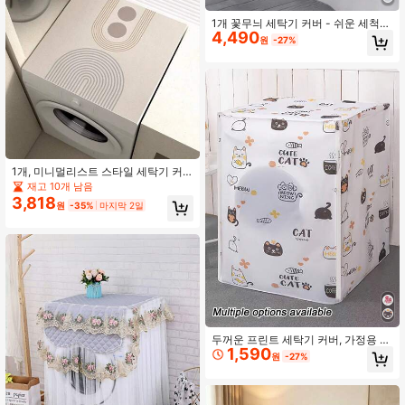
1개 꽃무늬 세탁기 커버 - 쉬운 세척
4,490
원단으로 된 범용 상단 로딩 세탁기 먼
원
-27%
지 보호대, 세탁실, 가정 장식, PET 털
및 먼지 방지용 장식용 꽃무늬 가전제
품 커버 (대부분의 브랜드에 적합)
1개, 미니멀리스트 스타일 세탁기 커
버, 세탁기 및 건조기 방수 및 방진 보
재고 10개 남음
호 커버, 현대적인 기하학적/줄무늬 패
3,818
원
-35%
마지막 2일
턴 상단 커버, 범용 사이즈.
두꺼운 프린트 세탁기 커버, 가정용 세
1,590
탁기 드럼 커버 타월, 세탁기 방진, 보
원
-27%
호 천, 건조기 커버, 재사용 가능한 세
탁볼에 적합, 가족 및 친구에게 선물하
기 가장 좋은 선택, 어머니의 날 선물,
발렌타인 데이 선물