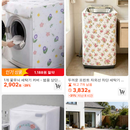
59K 팔로워
4.88
59K 팔로워
4.88
59K 팔로워
4.88
59K 팔로워
4.88
1,188원 절약
59K 팔로워
4.88
1개 꽃무늬 세탁기 커버 - 범용 상단
두꺼운 프린트 자외선 차단 세탁기 커
2,902
로드 세탁기 먼지 커버, 세척하기 쉬운
버, 가정용 세탁기 드럼 커버 타월, 세
재고 7개 남음
원
-29%
원단, 세탁실, 가정 장식, 애완동물 털
탁기 먼지 커버, 보호 천, 건조기 커버,
3,832
원
59K 팔로워
및 먼지 보호에 적합한 장식용 꽃무늬
재사용 가능한 세탁 볼, 친구와 가족을
4.88
-31%
지난 8 시간
가전제품 커버 (대부분의 브랜드에 적
위한 선물, 어머니의 날, 발렌타인데이
합)
에 최고의 선택
59K 팔로워
4.88