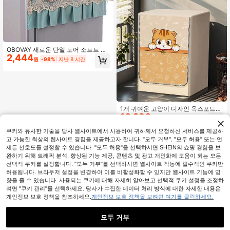
OBOVAY 새로운 단일 도어 소프트 냉
2,444
장고 커버, 세탁기 커버, 수건 캐비닛
원
-98%
지난 8 시간
장식 커버, 냉장고 및 세탁기용 다중
텍스처 프린트 먼지 커버, 측면 포켓이
있는 다기능 가전제품 테이블보 - 세
탁기, 건조기 및 냉장고 커버를 먼지와
손상으로부터 보호, 가정 및 주방용 장
식 수납 천, 세탁기 및 건조기용 1피스
상단 커버, 가정 및 주방 수납 가방에
1개 귀여운 고양이 디자인 옥스포드
적합
10,290
천 세탁기 커버, 세탁기 전면 보호, 햇
원
-28%
빛 노출 및 물/흙 얼룩 방지. 지퍼 디자
인으로 쉽게 접근, 장식적이고 편리
쿠키와 유사한 기술을 당사 웹사이트에서 사용하여 귀하께서 요청하신 서비스를 제공하
함.,주방 장식,생활 용품,어머니의 날
고 가능한 최상의 웹사이트 경험을 제공하고자 합니다. "모두 거부", "모두 허용" 또는 언
선물,침실 장식,정원,주방 장식,여름,
제든 선호도를 설정할 수 있습니다. "모두 허용"을 선택하시면 SHEIN의 쇼핑 경험을 보
해변,여행 필수품,방 장식,스퀴시,졸업
완하기 위해 트래픽 분석, 향상된 기능 제공, 콘텐츠 및 광고 개인화에 도움이 되는 모든
선택적 쿠키를 설정합니다. "모두 거부"를 선택하시면 웹사이트 작동에 필수적인 쿠키만
허용됩니다. 브라우저 설정을 변경하여 이를 비활성화할 수 있지만 웹사이트 기능에 영
향을 줄 수 있습니다. 사용되는 쿠키에 대해 자세히 알아보고 선택적 쿠키 설정을 조정하
려면 "쿠키 관리"를 선택하세요. 당사가 수집한 데이터 처리 방식에 대한 자세한 내용은
개인정보 보호 정책을 참조하세요.
개인정보 보호 정책을 보려면 여기를 클릭하세요.
모두 거부