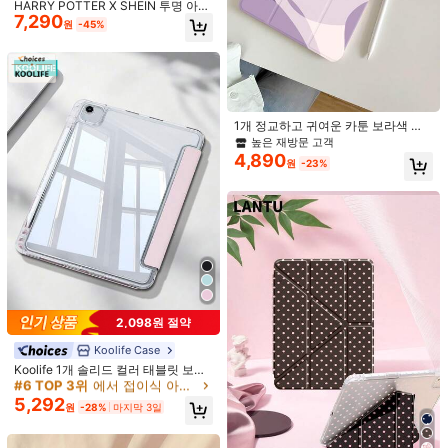
HARRY POTTER X SHEIN 투명 아크
7,290
릴 3단 양면 인쇄 핑크 창 디스플레이
원
-45%
Huawei MatePad Pro 2025(12.2-inch)
패턴 페인트 플랫 커버 케이스 Mini 6/
Mini 7/Air/Air 2/9.7/10.5/10.2/Air 4/
Air 5/10.9/Pro 11/10/2024 Air 11 (M
Honor Pad V9 2024(11.5-inch)
2)/Pro11 (M4) 2024/Air 11-인치 (M
3) 2025/ (A16) 11-인치 11세대 2025
Redmi Pad 2 2025(11-inch)
모델 고투명 커버, 제품에는 펜이 포함
되어 있지 않습니다. 일부 모델은 프레
1개 정교하고 귀여운 카툰 보라색 하
임에 내장 펜 슬롯이 장착되어 있습니
Xiaomi pad 8 Pro 2025(11.2-inch)
트 컬러블록 펜 슬롯 페인팅 실리콘 접
높은 재방문 고객
다
이식 충격 방지 태블릿 보호 케이스 슬
4,890
원
-23%
립/웨이크 지원 삼성 호환
Xiaomi pad 8 2025(11.2-inch)
iPad Pro 13(M5)2025(13-inch)
iPad Pro 11(M5)2025(11‑inch)
Samsung Galaxy Tab S10 FE 2025(10.9-inch)
Huawei MatePad 2026(11.5-inch)
2,098원 절약
#6 TOP 3위
에서 접이식 아이패드 케이스 패드 케이스
iPad Air 8(M4)2026(13인치)
높은 재방문 고객
Koolife Case
#6 TOP 3위
#6 TOP 3위
에서 접이식 아이패드 케이스 패드 케이스
에서 접이식 아이패드 케이스 패드 케이스
Koolife 1개 솔리드 컬러 태블릿 보호
iPad Air 8(M4)2026(11인치)
케이스, 펜 슬롯이 있는 자석 잠금, Y
높은 재방문 고객
높은 재방문 고객
자형 접이식 스탠드, 아크릴 투명 백
5,292
#6 TOP 3위
에서 접이식 아이패드 케이스 패드 케이스
원
-28%
마지막 3일
커버, IPad 8.3/9.7/10.2/10.5/10.9/1
높은 재방문 고객
2.9/Pro 11, Galaxy Tab S6/S9/S10/S
11/A8/A9/A11 호환
배송지
South Korea