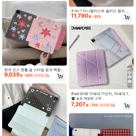
2025)/ Air 11(M3 2025)/ 11(A16 202
이 정교한 카툰 큰 눈 개구리 실리콘
5)/ Samsung Galaxy S9/S7/S10+/ S
11,290
보호 케이스는 iPad Air 4/5 10.9인치,
원
-23%
3-In-1 미니멀리스트 솔리드 컬러 마
am 호환
7/8/9 10.2인치, (A16) 11인치(11세대,
11,790
그네틱 귀여운 태블릿 보호 케이스 Ap
2025년 모델)에 적합합니다. 귀여운
원
-23%
ple IPad 11세대, IPad Pro 2025 신버
스타일은 개학, 발렌타인데이, 새해 및
전, IPad 10세대, IPad Air 7/6, 11인치
기타 행사에 완벽합니다.
호환, 연필 슬롯 포함, 굽힘 방지, 소녀
만화 소녀, 사과, 클로버, 별 패턴 태블
들을 위한 세련된 태블릿 보호 커버
5,390
릿 보호 케이스, iPad 9.7/10.2/10.5/1
원
-23%
0.9/12.9/Pro 11, 10세대, Samsung G
alaxy Tab S6 Lite 10.4인치, Kindle P
aperwhite 12세대(2024년형), Kindle
(11세대-2024년형) 호환, 부드러운 낙
하 방지, 스마트 스탠드/자동 켜짐/꺼
짐 기능, Y자형 접이식 태블릿 보호 커
버, 다양한 시야각 지원
한국 인스 젠틀 걸 스타일 핑크 백합
9,039
꽃 태블릿 보호 케이스 애플 11세대 호
원
-30%
마지막 2일
환, 미니멀리스트 10세대 태블릿 보호
케이스 펜슬 슬롯 포함, 에어 82026
높은 재방문 고객
13
신형 프로 11 패션 미니 7 귀여운 에어
재고 6개 남음
7/6 굴곡 방지 11인치 걸 태블릿 보호
높은 재방문 고객
높은 재방문 고객
iPad (A16) 11세대 11인치, 10세대 1
커버, 남아 태블릿 보호 케이스
0.9인치, Air 8 (M4) 11인치 2026, 7/
재고 6개 남음
재고 6개 남음
8/9세대 10.2인치, Pro 11 2020-202
11
7,207
높은 재방문 고객
원
-73%
마지막 3일
2, Air 7/6 (M3/M2) 11인치 호환 Y자
20
재고 6개 남음
IPad 5/6/7/8/9/10/11, IPad Mini 6/7, I
형 접이식 보호 케이스, 펜슬 슬롯 포
3,890
Pad Air 1/2/3/4/5, 11" (M2)/11" (M
함, 스마트 보호 케이스, 소프트 TPU
원
-22%
KKA
3)/13" (M2)/13" (M3), IPad Pro 12.
백, 자동 깨우기/절전
연분홍색 도트 무늬 천사 손글씨 프린
9" (3rd/4th/5th/6th Gen)용 연필 홀
트 태블릿 보호 케이스 (펜 슬롯 포함),
높은 재방문 고객
더가 있는 360° 회전 보호 케이스 - 파
iPad 10세대 10.9인치 2022 스마트
란색
9,623
원
-30%
마지막 2일
케이스/Air 13(M3 2025)/Air 11(M3 2