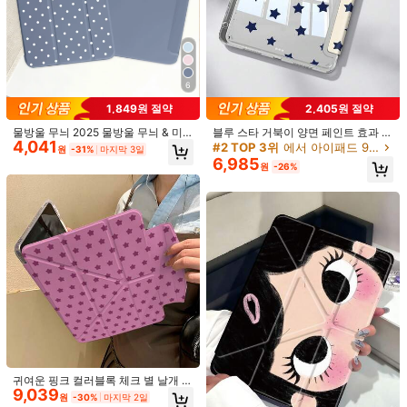
1/5
10,190
13,290원
-23%
원
중국 먹물 대나무와 꽃무늬 프린트 태블릿 케이스 1개 (펜꽂
6
이, 다각도 자석 스탠드, 자동 절전/절전 해제 기능 포함), iPad P
1,849원 절약
2,405원 절약
ro/Air, Samsung, Xiaomi iPad 5/6/7, Huawei Matepad, Ho
nor iPad와 호환 가능
물방울 무늬 2025 물방울 무늬 & 미
블루 스타 거북이 양면 페인트 효과 아
4,041
니멀리스트 패턴 태블릿 보호 케이스,
크릴 크리스탈 보호 케이스, iPad Air
사이즈
#2 TOP 3위
에서 아이패드 9.7인치 2018 플립 패드 케이스
원
-31%
마지막 3일
아이패드 7/8/9/10세대/프로 12.9/프
8(M4)2026(11인치)/(13인치), 10세
6,985
원
-26%
로 11/11세대 (A16), 갤럭시 탭 S6 라
대, 10.2/Mini6/Mini7/9.7인치 호환,
Samsung Galaxy Tab A8 2021/2022(10.5-Inch)
이트/갤럭시 탭 A11+ 2025와 호환,
삼성 갤럭시 탭 A9 플러스 호환, 3+Y
부드러운 충격 방지 보호 제공, 스마트
폴딩 방지, 강화 실리콘 코너 보호, 자
Samsung Galaxy Tab S8 2022(11-inch)
스탠드/자동 깨우기/절전 기능 지원
동 깨우기/절전 기능, 내장 펜슬 슬롯,
다각도 접이식 스탠드, 완벽한 일상 보
호, 휴일 선물
Samsung Galaxy Tab S8+ 2022(12.4-inch)
Samsung Galaxy Tab S7 2020(11-inch)
Samsung Galaxy Tab S7 FE 2021(12.4-inch)
Samsung Galaxy Tab S6 Lite 2020/2022/2024 (10.4-
inch)
귀여운 핑크 컬러블록 체크 별 날개 태
Samsung Galaxy Tab A9 Plus 2023(11-inch)
9,039
블릿 보호 케이스, Apple 11세대 호환,
원
-30%
마지막 2일
심플한 10세대 보호 케이스 펜슬 슬롯