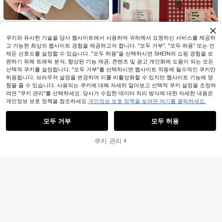
025)/11(A16 2025)/삼성 갤럭시 S9/S
7/S10+/삼성 갤럭시 탭 S6 Lite 10.4
인치/화웨이 메이트패드와 호환
인스 미니멀리스트 블루 물방울무늬
8,561
별 디자인 태블릿 보호 케이스 Apple
원
-44%
마지막 3일
쿠키와 유사한 기술을 당사 웹사이트에서 사용하여 귀하께서 요청하신 서비스를 제공하
11세대/12세대, Air 8 2026년 신모델,
고 가능한 최상의 웹사이트 경험을 제공하고자 합니다. "모두 거부", "모두 허용" 또는 언
Pro 11", Mini 7, Air 7/6 10세대, 11" 태
10
제든 선호도를 설정할 수 있습니다. "모두 허용"을 선택하시면 SHEIN의 쇼핑 경험을 보
블릿 보호 커버 여성 및 남성용
완하기 위해 트래픽 분석, 향상된 기능 제공, 콘텐츠 및 광고 개인화에 도움이 되는 모든
4,811원 절약
선택적 쿠키를 설정합니다. "모두 거부"를 선택하시면 웹사이트 작동에 필수적인 쿠키만
HI TabTrend
허용됩니다. 브라우저 설정을 변경하여 이를 비활성화할 수 있지만 웹사이트 기능에 영
1개 레드 체크무늬 딸기 패턴 태블릿
향을 줄 수 있습니다. 사용되는 쿠키에 대해 자세히 알아보고 선택적 쿠키 설정을 조정하
보호 케이스, 펜 슬롯 및 자동 수면/깨
높은 재방문 고객
려면 "쿠키 관리"를 선택하세요. 당사가 수집한 데이터 처리 방식에 대한 자세한 내용은
우기 기능, iPad Pro/Air, 태블릿 5/6/3
9,279
개인정보 보호 정책을 참조하세요.
개인정보 보호 정책을 보려면 여기를 클릭하세요.
유사한 재고품 표시
원
-34%
마지막 3일
모두 보기
8, 태블릿, MatePad, Honor 태블릿
호환
4
모두 거부
모두 허용
죄송합니다. 이 상품은 품절되었습니다.
핑크 리본 체리 양면 아크릴 크리스탈
보호 케이스, iPad Air 8(M4)2026(11
#4 TOP 3위
에서 컬러풀 패드 케이스
쿠키 관리
품절
인치), Air 8(M4)2026(13인치), 10세
4,797
11
원
-31%
마지막 3일
대, 10.2/Mini 6/Mini 7/9.7인치, Sams
ung Galaxy Tab A9 Plus, 3+Y 접이식
Ayotu 연꽃 유화 패턴 아이패드 케이
HI TabTrend
태블릿과 호환, 휘어짐 방지, 실리콘
6,221
스, 아이패드 10.2"(2021/2020, 9세
원
-31%
마지막 3일
1개 귀여운 크루아상 모양 핑크 스트
보강 모서리, 자동 켜짐/꺼짐 기능, 내
대/8세대) 호환, 갤럭시 탭 A8 10.5"(2
라이프 태블릿 보호 케이스, 펜슬 슬롯
장 펜 슬롯, 다각도 접이식 스탠드 - 완
높은 재방문 고객
022) 호환, 연필 슬롯 포함, 킨들 페이
포함, 다각도 자석 스탠드 커버, 자동
벽한 일상 보호, 명절 선물.
퍼화이트 12세대(2024) 호환, 자동 절
10,390
원
-23%
수면/깨우기 기능, iPad Pro/Air, Pad
전/깨우기 기능, 세련된 보호 커버
5/6/7, Pad, MatePad, Pad, Honor P
ad, Xiaoxin Pad 호환
5