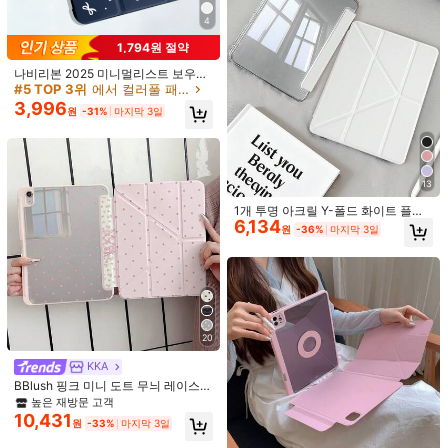
4
1,794원 절약
나비리본 2025 미니멀리스트 보우노
트 패턴 태블릿 보호 케이스, 아이패드
#5 TOP 3위
에서 컬러풀 패드 케이스
7/8/9/10세대/프로 12.9/프로 11/11세
3,996
원
-31%
마지막 3일
대 (A16), 갤럭시 탭 S6 라이트/갤럭시
#7 TOP 3위
에서 여름 패드 케이스
탭 A11+ 2025에 적합, 부드러운 충격
3,493원 절약
5
높은 재방문 고객
방지 보호 제공, 스마트 스탠드/자동
깨우기/절전 기능 지원
#7 TOP 3위
#7 TOP 3위
에서 여름 패드 케이스
에서 여름 패드 케이스
핑크 솔리드 컬러 소재 베이직 패드 케
귀여운 파란색 유화 요소 플립 패드 케
이스 슬림 & 패셔너블 투명 보호 케이
이스 레터 꽃 양면 다채로운 아크릴 투
#1 TOP 3위
에서 아이패드 프로 10.5(2017) 기본 패드 케이스
높은 재방문 고객
높은 재방문 고객
13
스 펜슬 슬롯 및 다각도 Y자형 스탠드
명 크리스탈 후면 커버, 충격 방지 및
5,990
#7 TOP 3위
에서 여름 패드 케이스
100+ 판매됨
(1000+)
원
-22%
포함, 10세대 10.9"(2022), 11세대 11"
내구성, 아이패드 7세대, 8세대 및 10
1개 투명 아크릴 Y-폴드 화이트 플랫
4,997
높은 재방문 고객
(2025), Air 4세대/5세대, Pro(2021/2
세대(10.2인치)와 호환. 내장 펜 슬롯
원
-41%
마지막 3일
6,134
케이스, IPad Mini6/Mini7/10.2/10.5/
원
-36%
마지막 3일
022/2024)에 적합, 봄 부활절 엄마 선
이 있으며, 수면/깨우기 기능 및 여러
Air4/Air5/10.9/Pro11/10th/12.9/Air 1
물 생일 사무실 선물, 개학 준비
접이식 스탠드 모드를 지원합니다. 20
1인치(M2)-2024/ Air 13인치(M2)-2
26년 새해 및 크리스마스, 봄 생일 선
024/ Pro 11인치(M4)-2024/ Pro 13
물 파티 축하를 위한 이상적인 선물
인치(M4)-2024/ Air 13(M3 2025)/
Air 11인치(M3) 2025/ (A16) 11인치 1
1세대 2025 호환, 다중 접이식 조절
스탠드, 내장 연필 슬롯, 고투명 아크
릴 후면 커버, 낙하 방지, 절전/깨우기,
20
미니멀리스트/클래식/캐주얼 보호 케
이스, 제품에는 펜이 포함되어 있지 않
KKA
으며 일부 모델에는 렌즈 프레임이 함
BBlush 핑크 미니 도트 무늬 레이스
께 제공됩니다
리본 장식 태블릿 보호 케이스 (펜 슬
높은 재방문 고객
롯 포함), iPad Pro (M5)/ Air (M3)/ 1
10,431
원
-33%
마지막 3일
1"(A16)/ 10세대 10.9" 2022 스마트
케이스/ Air 13(M3 2025)/ Air 11(M3