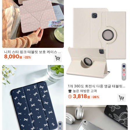
402 팔로워
4.77
13(M3 2025)/11인치 (M3) 2025, 아
이패드 (A16) 11인치 11세대 2025, 라
팔로잉
모든 항목
벤더와 호환되는 3단 충격 방지 연필
슬롯 소프트 TPU 케이스
402 팔로워
4.77
402 팔로워
4.77
402 팔로워
4.77
니치 스타 핑크 태블릿 보호 케이스 3
9,538
8,952
9,994
8,831
9,
8,090
+Y 멀티 폴딩 스탠드 펜 슬롯 포함 올
원
원
원
원
원
-22%
402 팔로워
4.77
인클루시브 낙하 방지 태블릿 보호 케
이스 iPad11/Air7에 적합
마음에 드실 거예요.
402 팔로워
4.77
7
추천순
전자기기
홈 & 리빙
도구 & 가정 개선
토이 & 게임
자동
1개 360도 회전식 다중 앵글 태블릿
402 팔로워
4.77
보호 케이스, IPad Mini 1/2/3/4/5/6/
높은 재방문 고객
Mini 7, IPad 9.7/10.2/10.5, IPad Air
3,818
원
-26%
4/5, IPad Pro 11인치, IPad Air 11인
치 (M3) 2025, IPad (A16) 11인치 11
402 팔로워
4.77
세대 2025, 물리적 스탠드, 탄성 스트
랩, PC 하드 쉘, 연필 슬롯 없음, 모델
에 따라 다름