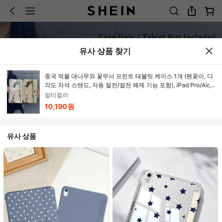
유사 상품 찾기
중국 먹물 대나무와 꽃무늬 프린트 태블릿 케이스 1개 (펜꽂이, 다
각도 자석 스탠드, 자동 절전/절전 해제 기능 포함), iPad Pro/Air,
Samsung, Xiaomi iPad 5/6/7, Huawei Matepad, Honor iPad와
멀티컬러
호환 가능
10,190원
유사 상품