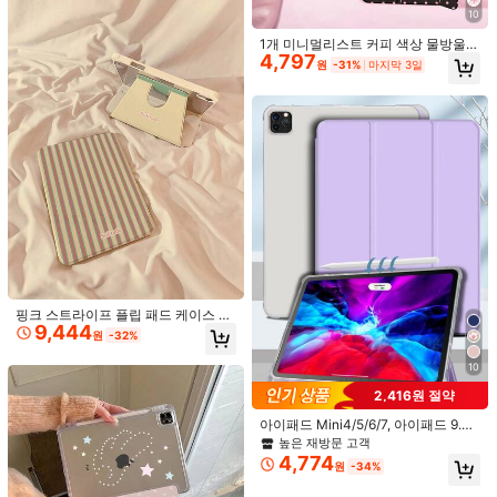
10
무료 배송
1개 미니멀리스트 커피 색상 물방울
예상 배송:
2-5 영업일
4,797
무늬 태블릿 보호 케이스, 업그레이드
원
-31%
마지막 3일
된 Y자형 디자인, 다중 각도 스탠드, A
pple IPad 10.2" / IPad Pro 11" 2020/
무료 반품
2021, IPad (A16) 11" 11세대 2025, IP
ad 9세대/10세대, Apple Air 4세대 1
안전한 결제 · 개인정보 보호
0.9", Galaxy Tab S6 Lite 10.4"와 호
환 가능, /, 낙하 방지, 펜슬 슬롯, 절전/
SHEIN에서 판매됨
기능 지원, 친구 및 가족을 위한 로맨
틱한 선물
제품 세부 정보
소재:
PU 가죽
패턴 타입:
애니멀, 식물
색:
멀티컬러
핑크 스트라이프 플립 패드 케이스 스
9,444
트라이프 1개 레트로 핑크 & 그린 스
402 팔로워
4.77
원
-32%
더 보기
트라이프 다각도 스탠드, 충격 방지 부
드러운 가장자리, 자동 절전 기능이 있
10
는 360° 회전 보호 케이스, 아이패드
402 팔로워
4.77
10세대 / 에어4/5/프로 11" / 9/7/8세
2,416원 절약
HI TabTrend
대 호환, 달콤하고 부드러운 스타일 태
Q***0
다음
3시간 전
블릿 커버 선물 기념일
아이패드 Mini4/5/6/7, 아이패드 9.7/
5***3
가 탐색 중입니다
10.2/10.5/10.9/10세대, 아이패드 에
높은 재방문 고객
402 팔로워
4.77
높은 재방문 고객
세일 급증 56%
팔로워 급증 165%
어 11인치(M2)-2024/13인치(M2)-2
4,774
원
-34%
024, 아이패드 Pro 13인치(M4)-202
이 상점은
「부티크 트렌디」
로 선정되었습니다
4/11인치(M4)-2024, 아이패드 에어