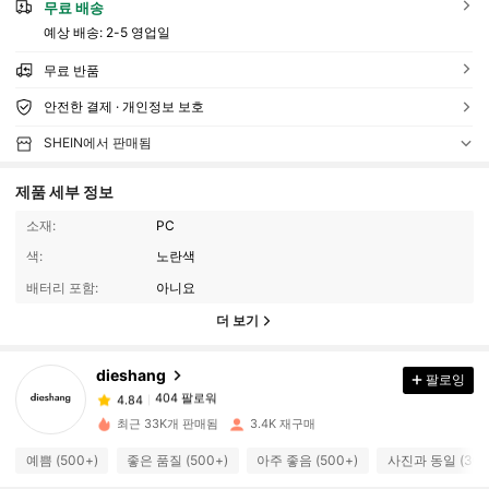
무료 배송
예상 배송:
2-5 영업일
무료 반품
안전한 결제 · 개인정보 보호
SHEIN에서 판매됨
제품 세부 정보
소재:
PC
색:
노란색
배터리 포함:
아니요
404 팔로워
4.84
더 보기
404 팔로워
4.84
dieshang
팔로잉
404 팔로워
4.84
최근 33K개 판매됨
3.4K 재구매
404 팔로워
4.84
예쁨 (500+)
좋은 품질 (500+)
아주 좋음 (500+)
사진과 동일 (300