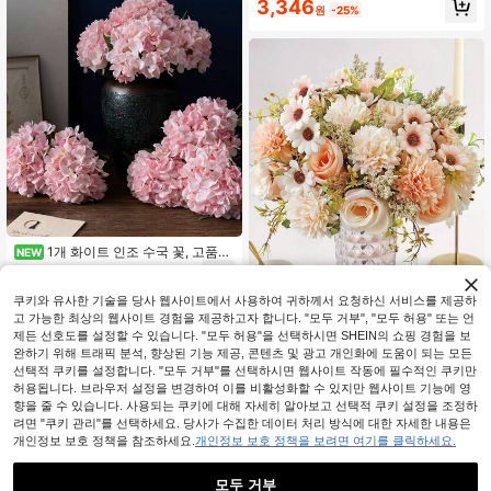
3,346
원
-25%
긴 줄기 웨딩, 추수감사절, 홈 데코에
적합, 실내외 장식용 내구성 있는 플라
스틱, 인조 꽃, 이벤트 장식
1개 화이트 인조 수국 꽃, 고품질
NEW
실크 인조 꽃, DIY 웨딩 부케, 파티, 가
3,289
원
-33%
정 거실, 주방, 정원, 호텔, 사무실, DIY
할로윈, 크리스마스, 추수감사절 장식,
쿠키와 유사한 기술을 당사 웹사이트에서 사용하여 귀하께서 요청하신 서비스를 제공하
가을 가정 정원 파티 장식, DIY 아치 플
고 가능한 최상의 웹사이트 경험을 제공하고자 합니다. "모두 거부", "모두 허용" 또는 언
로럴 화환 장식에 적합, 여자아이 선물
제든 선호도를 설정할 수 있습니다. "모두 허용"을 선택하시면 SHEIN의 쇼핑 경험을 보
로도 좋습니다.
완하기 위해 트래픽 분석, 향상된 기능 제공, 콘텐츠 및 광고 개인화에 도움이 되는 모든
1/3개 인조 꽃, 실크 장미 부케, 실크
선택적 쿠키를 설정합니다. "모두 거부"를 선택하시면 웹사이트 작동에 필수적인 쿠키만
데이지 민들레, 대량, 결혼식, 홈 파티
재고 1개 남음
허용됩니다. 브라우저 설정을 변경하여 이를 비활성화할 수 있지만 웹사이트 기능에 영
장식, 테이블 센터피스, 발렌타인데이,
향을 줄 수 있습니다. 사용되는 쿠키에 대해 자세히 알아보고 선택적 쿠키 설정을 조정하
3,027
선물, 생일, 졸업, 가을 장식 등에 적합
원
-31%
마지막 2일
려면 "쿠키 관리"를 선택하세요. 당사가 수집한 데이터 처리 방식에 대한 자세한 내용은
개인정보 보호 정책을 참조하세요.
개인정보 보호 정책을 보려면 여기를 클릭하세요.
모두 거부