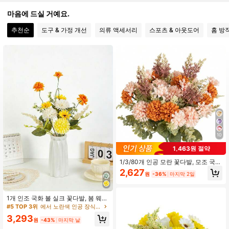
404 팔로워
4.84
마음에 드실 거예요.
404 팔로워
4.84
추천순
도구 & 가정 개선
의류 액세서리
스포츠 & 아웃도어
홈 방
404 팔로워
4.84
404 팔로워
4.84
404 팔로워
4.84
404 팔로워
4.84
10
404 팔로워
1,463원 절약
4.84
1/3/80개 인공 모란 꽃다발, 모조 국
화, 가을 장식, 웨딩 꽃병, 가정 식당 침
2,627
원
-36%
마지막 2일
실 장식, 휴일 생일 파티 용품, 야외 정
원 장식에 적합
1개 인조 국화 볼 실크 꽃다발, 봄 웨
딩, 화병, 가정, 레스토랑, 침실 장식,
#5 TOP 3위
에서 노란색 인공 장식&인공 장식
어머니날, 발렌타인데이, 휴일, 생일
3,293
파티 액세서리, 야외 정원 장식용 조화
원
-43%
마지막 날
식물