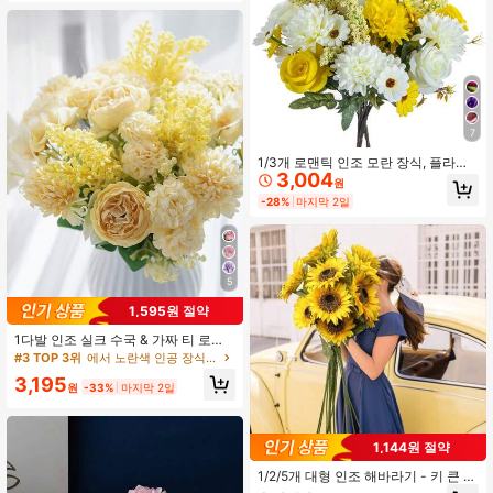
7
1/3개 로맨틱 인조 모란 장식, 플라스
3,004
틱 수국, 실크 장미, 데이지 조화 및 잎,
원
웨딩, 방, 가정, 호텔, 파티, 이벤트, 새
-28%
마지막 2일
해 선물에 적합, 발렌타인데이, 웨딩,
가정, 침실, 거실, 탁상 장식, 신부 부
케, 야외 정원에 적합한 핸드헬드 부케
5
1,595원 절약
1다발 인조 실크 수국 & 가짜 티 로즈,
봄/가을 웨딩 화병에 적합, 가정, 레스
#3 TOP 3위
에서 노란색 인공 장식&인공 장식
토랑, 침실, 욕실, 룸 장식, 어머니날,
3,195
아버지날, 휴일 생일 파티 용품, 야외
원
-33%
마지막 2일
정원 장식에 사용할 수 있음
1,144원 절약
1/2/5개 대형 인조 해바라기 - 키 큰 사
실적인 가짜 꽃, 6인치 개화 꽃 머리,