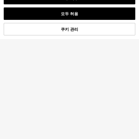
모두 허용
쿠키 관리
장바구니 담기
28% 할인!
1/4개 인조 해바라기 부케, 노란색 인
조 꽃, 빈티지 인조 실크 해바라기, 긴
1,732
원
-33%
줄기 인조 꽃 부케 홈 데코, DIY 웨딩
데코, 정원 야외 파티 축제 선물 데코,
발렌타인데이, 생일 선물, 졸업 선물
등
14
18/9/1개 파란색 인조 수국 꽃, 웨딩,
신부 부케, 홈 & 룸 데코, 가을 스타일,
3,190
원
-26%
할로윈, 파티, 침실, 욕실, 테이블탑 디
스플레이, 야외 장면, 개학 테마, 벽 장
식 & 사무실, 집들이 선물에 적합