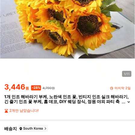
1/11
3,446
4,790원
-28%
마지막 2일
원
1개 인조 해바라기 부케, 노란색 인조 꽃, 빈티지 인조 실크 해바라기,
긴 줄기 인조 꽃 부케, 홈 데코, DIY 웨딩 장식, 정원 야외 파티 축
제 선물 장식, 발렌타인데이, 생일 선물, 졸업 선물 등
2개만 남았습니다!
배송지
South Korea