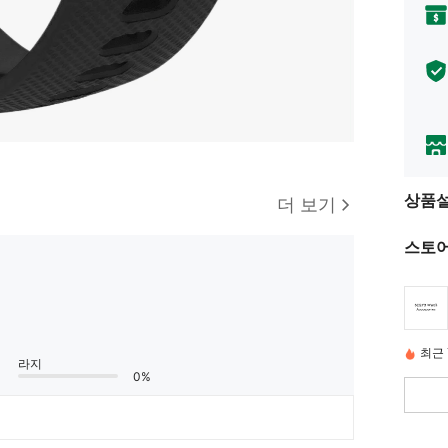
상품
더 보기
스토어
최근 
라지
0%