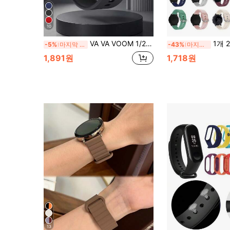
10
VA VA VOOM 1/2/3/6/10개 18/20/22mm 블랙 실리콘 시계 밴드, 조절 가능한 퀵 릴리스 방수 스마트워치 스트랩, 화웨이 GT6/5/4, Honor 41mm, GTS; 갤럭시 워치4-7, Active2, Gear S3, 워치3 45mm, GT 시리즈 46mm 스마트워치 액세서리와 호환, 어머니날, 아버지날, 학생 선물에 적합
1개 20mm 실리콘 시계 밴드, 방수 스포츠 스트랩, Vivoactive 6/Vivoactive 5/Vivoactive 3/Venu/Ven
-5%
마지막 2일
-43%
마지막 날
1,891원
1,718원
13