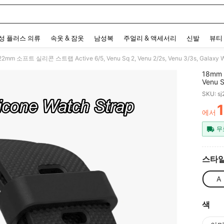
 and down arrow keys to navigate search 최근 검색어 and 검색 후 발견. Press Enter 
성 플러스 의류
속옷 & 잠옷
남성복
주얼리 & 액세서리
신발
뷰티 
mm 소프트 실리콘 스트랩 Active 6/5, Venu Sq 2, Venu 2/2s, Venu 3/3s, Galaxy Watc
18mm
Venu S
Active
SKU: s
에서
PR
무
스타일
A
색