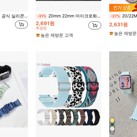
환, Mi 스마트 밴드 6 7 스포츠 트래커용 팔찌, 남녀 학생용 액세서리
20mm 22mm 마이크로화이버 가죽 스트랩, 삼성 갤럭시 워치 7 6 5 4 40mm 44mm GearS3 밴드 호환 빈티지 팔찌 Redmi Watch 3/5 Lite/Active용
20/22MM 시계 밴드, 부드럽고 통기성이 좋은, 밀라노 스타일 스테인리스 스틸 브
-31%
-27%
2,691원
2,631원
추정된
높은 재방문
높은 재방문 고객
20