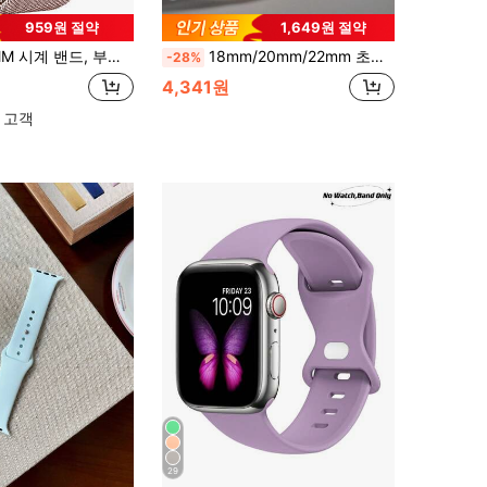
959원 절약
1,649원 절약
레이드 링 자석 버클 시계 밴드, 남녀 공용. 삼성 갤럭시 워치, 구글 워치, 화웨이 워치, 샤오미 워치와 호환 가능. 폭 20MM에서 22MM의 모든 시계 밴드에 적합.
18mm/20mm/22mm 초박형 실리콘 마그네틱 시계 밴드 - 화웨이, 갤럭시 워치 7/6/5/4 40mm/44mm, 갤럭시 워치 5 프로, 갤럭시 액티브 2, 워치 6/4, GT6/GT5/GT4/GT3/GT2 프로와 호환 - 편안한 유니섹스 디자인
-28%
4,341원
 고객
29