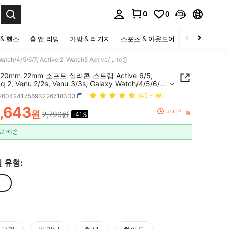
0
0
to select.
& 헬스
홈 앤 리빙
가방 & 러기지
스포츠 & 아웃도어
휴대폰 & 액세
h/4/5/6/7, Active 2, Watch5 Active/ Lite용
 20mm 22mm 소프트 실리콘 스트랩 Active 6/5,
q 2, Venu 2/2s, Venu 3/3s, Galaxy Watch/4/5/6/7,
 2, Watch5 Active/ Lite용
j260424175693226718303
(45 리뷰)
1,643
마지막 날
원
2,790원
-41%
ICE AND AVAILABILITY
료 배송
 유형: