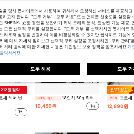
술을 당사 웹사이트에서 사용하여 귀하께서 요청하신 서비스를 제공하고 
하고자 합니다. "모두 거부", "모두 허용" 또는 언제든 선호도를 설정할 
 SHEIN의 쇼핑 경험을 보완하기 위해 트래픽 분석, 향상된 기능 제공, 
는 모든 선택적 쿠키를 설정합니다. "모두 거부"를 선택하시면 웹사이트 
 브라우저 설정을 변경하여 이를 비활성화할 수 있지만 웹사이트 기능에 
쿠키에 대해 자세히 알아보고 선택적 쿠키 설정을 조정하려면 "쿠키 관리"를
터 처리 방식에 대한 자세한 내용은 개인정보 보호 정책을 참조하세요.
개
 클릭하세요.
모두 허용
모두 거
2,212원 절약
로셰 헤어, 내추럴 블랙 페더 크로셰 헤어 익스텐션, 설치가 쉬운, 사전 분할된 내추럴 블랙 딥 웨이브 크로셰 헤어
18인치 50g 워터 웨이브 크로셰 헤어 - 프리미엄 단백질 섬유, 사전 분할, 깃털처럼 가벼움, 보이지 않는 설치, 30가닥/팩
크로셰 브레이딩 헤어 보헤미안 브레이드 버마 깃털 컬리 크로셰 헤어 프리
-63%
마지막 3일
-23%
10,459원
12,890원