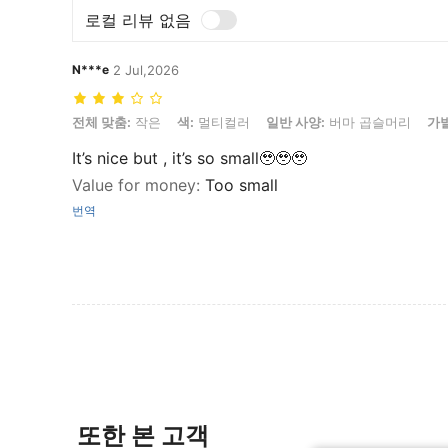
로컬 리뷰 없음
N***e
2 Jul,2026
전체 맞춤: 작은, 색: 멀티컬러, 일반 사양: 버마 곱슬머리, 가발 길이: 16 i
전체 맞춤:
작은
색:
멀티컬러
일반 사양:
버마 곱슬머리
가발
It’s nice but , it’s so small🥹🥹🥹
Value for money
:
Too small
번역
또한 본 고객