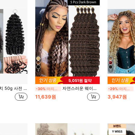
6
7
5,051원 절약
털 크로셰 브레이드 내추럴 블랙 웨트 웨이브 인비저블 크로셰 헤어 번들 세트
자연스러운 웨이브 롱 딥 워터 웨이브 합성 내열 헤어 익스텐션, 여성용 블랙 BUG 초콜릿 브라운 멀티컬러 브레이드 헤어 익스텐션, 일상, 휴가, 코스프레, 파티 및 새해 선물에 적합, 5개/팩
여
-30%
마지막 3일
-29%
마지막 3일
11,639원
3,947원