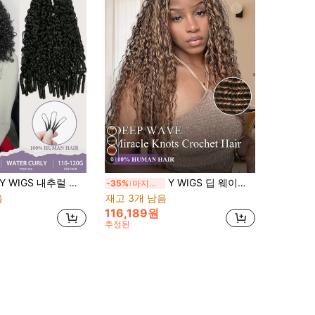
6
 WIGS 내추럴 워터 컬리 미라클 너츠 크로셰 인모 프리 세퍼레이티드 버미즈 컬리 페더드 크로셰 헤어 100가닥 16-22인치 내추럴 컬러 살롱 실키 심리스 인모 익스텐션 스포츠.크리스마스.홀리데이.데일리용
Y WIGS 딥 웨이브 페더 크로셰 인모 미라클 낫츠 하이라이트 #4/27/30 55g 18인치 낫리스 100% 인모 익스텐션 보헤미안 브레이드용 사전 분리 수제 크로셰 헤어 개학.데일리.야외.휴일.휴가용
-35%
마지막 2일
음
재고 3개 남음
116,189원
추정된