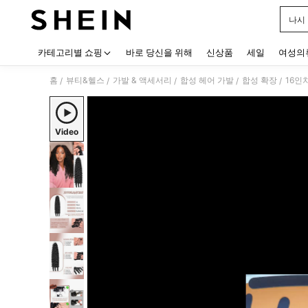
나시
Use up
카테고리별 쇼핑
바로 당신을 위해
신상품
세일
여성의
홈
뷰티&헬스
가발 & 액세서리
합성 헤어 가발
합성 확장
/
/
/
/
/
Video