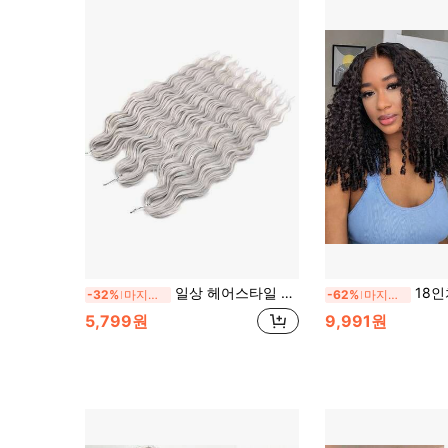
일상 헤어스타일 장식을 위한 깊은 웨이브 곱슬 크로셰 인조 헤어 익스텐션
18인치 50g 사전 분리된 깃
-32%
마지막 3일
-62%
마지막 3일
5,799원
9,991원