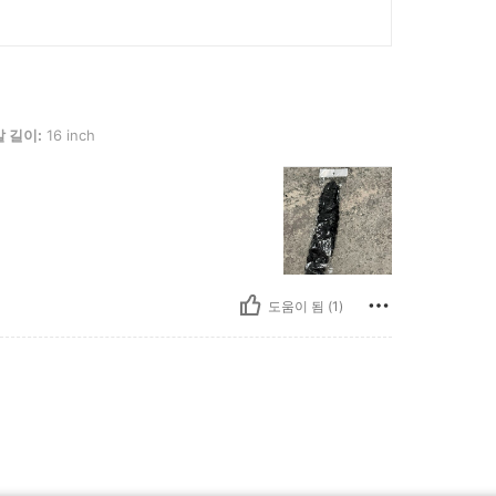
nch
 길이:
16 inch
도움이 됨 (1)