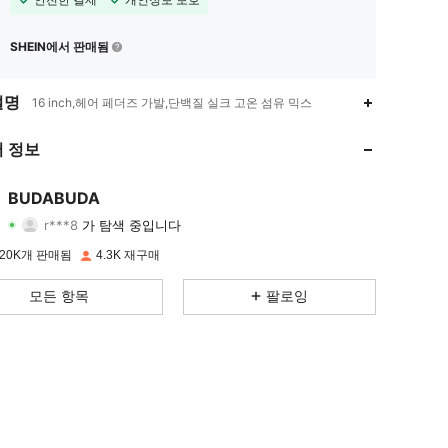
SHEIN에서 판매됨
설명
16 inch,헤어 페더즈 가발,단백질 실크 고온 섬유 믹스
4.85
40
1.8K
 정보
4.85
40
1.8K
BUDABUDA
r***8
가 탐색 중입니다
4.85
40
1.8K
등급
아이템
팔로워
20K개 판매됨
4.3K 재구매
4.85
40
1.8K
모든 항목
팔로잉
4.85
40
1.8K
4.85
40
1.8K