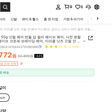
0
0
to select.
세서리
신발
뷰티 & 헬스
홈 앤 리빙
가방 & 러기지
스포츠 & 아웃
16인치 50g 깃털 헤어 번들 딥 컬리 웨이브 헤어, 사전 분할된 딥 웨이브 크로셰 브레이딩 헤어, 미라클 낫츠 깃털 얀 헤어 익스텐션, 심리스 낫리스 버마 컬리 깃털 헤어 여성용
 50g 깃털 헤어 번들 딥 컬리 웨이브 헤어, 사전 분할
웨이브 크로셰 브레이딩 헤어, 미라클 낫츠 깃털 얀 헤
스텐션, 심리스 낫리스 버마 컬리 깃털 헤어 여성용
b260414164443791680896
(1 리뷰)
,772
원
33,490원
-44%
ICE AND AVAILABILITY
정 가격 인하
료 배송
길이
nch
사양