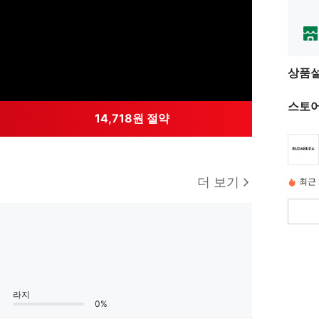
상품
스토어
14,718원 절약
더 보기
최근 
라지
0%