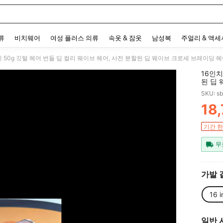
 and down arrow keys to navigate search 최근 검색어 and 검색 후 발견. Press Enter 
류
비치웨어
여성 플러스 의류
속옷 & 잠옷
남성복
주얼리 & 액
16인치
된 딥 
어 익
SKU: s
18
PR
기간 한
무
가발 
16 i
일반 