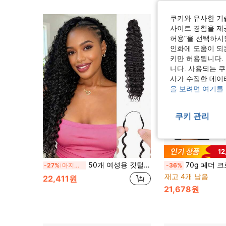
쿠키와 유사한 기
사이트 경험을 제공
허용"을 선택하시면
인화에 도움이 되
키만 허용됩니다.
니다. 사용되는 
사가 수집한 데이
을 보려면 여기를
쿠키 관리
1
50개 여성용 깃털 크로셰 헤어 타이, 미라클 노트 보이지 않는 합성 곱슬 딥 웨이브 크로셰 헤어 타이
70g 페더 크로셰 헤어 번들, 워터 웨이브 헤어 번들, 미라클 낫츠 브레이딩에 적합, 사전 분할된 보이지 않는 딥 컬 크
-27%
마지막 3일
-36%
재고 4개 남음
22,411원
21,678원