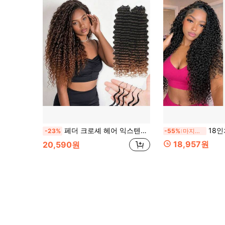
페더 크로셰 헤어 익스텐션, 딥 웨이브 16" 18" 20" 22" - 50 가닥 - 페더 크로셰 헤어 익스텐션 합성 섬유, 사전 분할된 보이지 않는 매듭 크로셰 헤어 익스텐션
18인치 50가닥 컬리 페더 미라클 노트 크로셰 헤어
-23%
-55%
마지막 3일
18,957원
20,590원