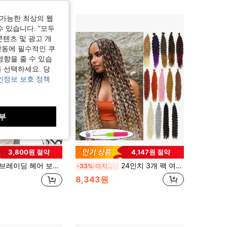
가능한 최상의 웹
수 있습니다. "모두
콘텐츠 및 광고 개
작동에 필수적인 쿠
영향을 줄 수 있습
 선택하세요. 당
인정보 보호 정책
부
3,800원 절약
4,147원 절약
루프 미라클 노트 16인치 50g 링당 30가닥 인비저블 프리세퍼레이티드 노트리스 경량 재사용 가능 크로셰 헤어 익스텐션 바디웨이브 스트레이트 헤어 벌크 여성용
24인치 3개 팩 여성용 딥 웨이브 컬리 크로셰 가발, 보헤미안 브레이드 헤어스타일용 소프트 컬리 크로셰 가발
-33%
마지막 3일
8,343원