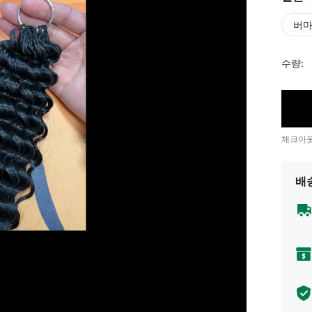
버마
수량:
체크아웃
배