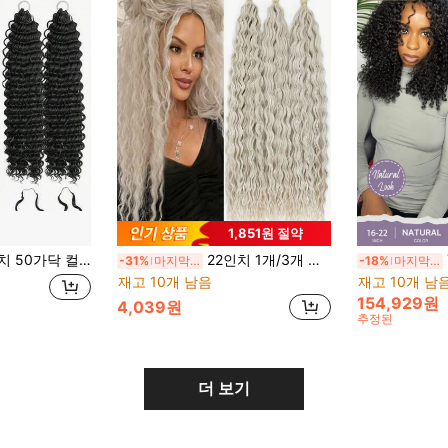
1,851원 절약
 인비저블 노트리스 프리 세퍼레이티드 딥 웨이브 페더 크로셰 헤어 익스텐션 여성용 컬리 크로셰 헤어(1B, 18인치-50루트)
22인치 1개/3개 실버 & 골드 혼합 오션 웨이브 크로셰 브레이드 가발, 여성용 딥 웨이브 컬리 크로셰 브레이드 헤어 익스텐션, 부드러운 컬리 크로셰 브레이드 가발, 보헤미안 스타일 브레이드 헤어에 적합
Y
-31%
마지막 3일
-18%
마지막 2일
재고 10개 남음
재고 10개 남
154,929원
4,039원
추정된
더 보기