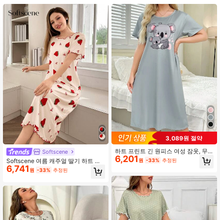
1.1M 팔로워
4.93
1.1M 팔로워
4.93
1.1M 팔로워
4.93
1.1M 팔로워
4.93
1.1M 팔로워
4.93
3,089원 절약
하트 프린트 긴 원피스 여성 잠옷, 무
Softscene
1.1M 팔로워
4.93
6,201
무 수면 드레스가 있는 사랑스러운 코
원
-33%
추정된
Softscene 여름 캐주얼 딸기 하트 프
알라
6,741
린트 반팔 나이트가운, 무무
원
-33%
추정된
1.1M 팔로워
4.93
1.1M 팔로워
4.93