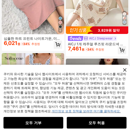
3,829원 절약
6
심플한 하트 프린트 나이트가운, 미니
AICJ Sleepwear
6,021
멀리스트 일상 캐주얼 웨어, 무무
AICJ 1개 캐주얼 루즈핏 라운드넥 귀
원
-34%
추정된
7,461
여운 곰 프린트 잠옷, 여성용 무릎 길
원
-34%
추정된
이 잠옷, 어머니의 날 & 발렌타인 데이
선물
쿠키와 유사한 기술을 당사 웹사이트에서 사용하여 귀하께서 요청하신 서비스를 제공하
고 가능한 최상의 웹사이트 경험을 제공하고자 합니다. "모두 거부", "모두 허용" 또는 언
유사한 재고품 표시
모두 보기
제든 선호도를 설정할 수 있습니다. "모두 허용"을 선택하시면 SHEIN의 쇼핑 경험을 보
완하기 위해 트래픽 분석, 향상된 기능 제공, 콘텐츠 및 광고 개인화에 도움이 되는 모든
선택적 쿠키를 설정합니다. "모두 거부"를 선택하시면 웹사이트 작동에 필수적인 쿠키만
허용됩니다. 브라우저 설정을 변경하여 이를 비활성화할 수 있지만 웹사이트 기능에 영
향을 줄 수 있습니다. 사용되는 쿠키에 대해 자세히 알아보고 선택적 쿠키 설정을 조정하
려면 "쿠키 관리"를 선택하세요. 당사가 수집한 데이터 처리 방식에 대한 자세한 내용은
개인정보 보호 정책을 참조하세요.
개인정보 보호 정책을 보려면 여기를 클릭하세요.
모두 거부
모두 허용
죄송합니다. 이 상품은 품절되었습니다.