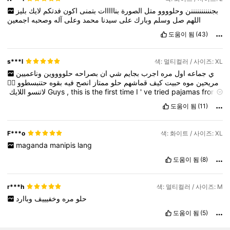
بجننننننننننن
وحلوووو
متل
الصورة
بنااااات
بتمنى
اكون
فدتكم
لايك
بليز
اللهم
صل
وسلم
وبارك
على
سيدنا
محمد
وعلى
آله
وصحبه
اجمعين
도움이 됨
(43)
s***l
색: 멀티컬러 / 사이즈: XL
ي
جماعه
اول
مره
اجرب
بجايم
شي
ان
بصراحه
حلووووين
وناعميين
👍🏼
حتنبسطوو
بقوه
فيه
انصح
ممتاز
حلو
قماشهم
كيف
حبيت
موه
مريحين
اللايك
لاتنسو
‏
Guys
,
this
is
the
first
time
I
'
ve
tried
pajamas
from
sheien
.
Honestly
,
they
'
re
cute
,
soft
,
and
comfortable
.
I
love
도움이 됨
(11)
how
nice
their
fabric
is
.
Excellent
.
I
strongly
recommend
them
,
you
'
ll
be
happy
👍🏼
Don
'
t
forget
to
👍🏼👍🏼👍🏼👍🏼👍🏼👍🏼👍🏼👍🏼👍🏼👍🏼👍🏼
like
.
F***o
색: 화이트 / 사이즈: XL
maganda
manipis
lang
도움이 됨
(8)
r***h
색: 멀티컬러 / 사이즈: M
حلو
مره
وخفيييف
وباارد
도움이 됨
(5)