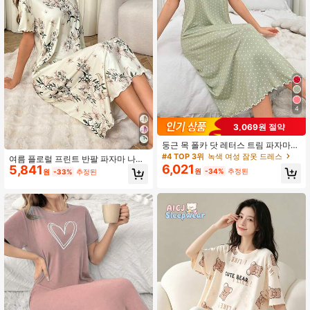
4
3,069원 절약
둥근 목 폴카 닷 레터스 트림 파자마
나이트드레스 롱 드레스
#4 TOP 3위
녹색 여성 잠옷 드레스
여름 플로럴 프린트 반팔 파자마 나이
6,021
5,841
트 드레스, 무무 수면 드레스
원
-34%
추정된
원
-33%
추정된