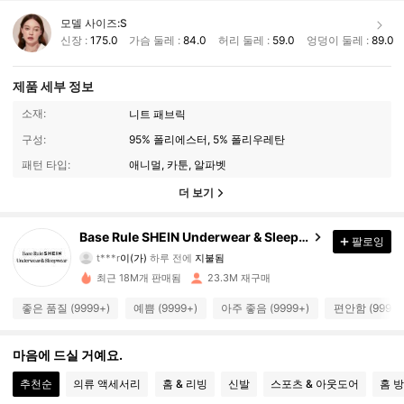
모델 사이즈:
S
신장 :
175.0
가슴 둘레 :
84.0
허리 둘레 :
59.0
엉덩이 둘레 :
89.0
제품 세부 정보
소재:
니트 패브릭
구성:
95% 폴리에스터, 5% 폴리우레탄
패턴 타입:
애니멀, 카툰, 알파벳
더 보기
Base Rule SHEIN Underwear & Sleepwear
팔로잉
1.1M 팔로워
4.93
t***r
이(가)
하루 전에
지불됨
m***3
다음
10분 전에
최근 18M개 판매됨
23.3M 재구매
1.1M 팔로워
4.93
좋은 품질 (9999+)
예쁨 (9999+)
아주 좋음 (9999+)
편안함 (9999+
1.1M 팔로워
마음에 드실 거예요.
4.93
추천순
의류 액세서리
홈 & 리빙
신발
스포츠 & 아웃도어
홈 