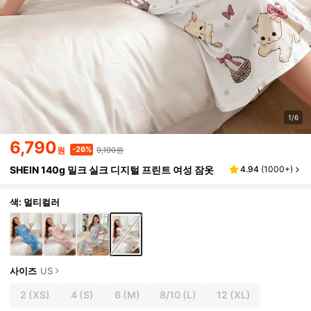
1/6
6,790
9,190원
-26%
원
SHEIN 140g 밀크 실크 디지털 프린트 여성 잠옷
4.94
(
1000+
)
색: 멀티컬러
사이즈
US
2
(XS)
4
(S)
6
(M)
8/10
(L)
12
(XL)