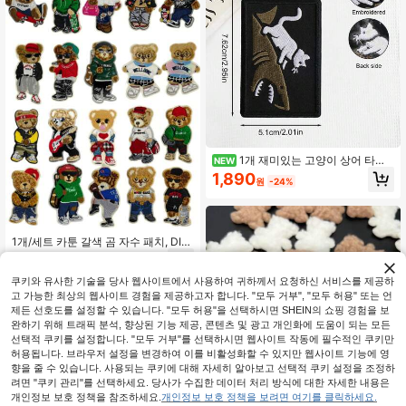
1개 재미있는 고양이 상어 타기
NEW
핫글루 자수 패치 스티커 의류 장식 천
1,890
원
-24%
스티커
1개/세트 카툰 갈색 곰 자수 패치, DIY
의류 및 액세서리, 청바지, 드레스 및
2,125
원
-41%
마지막 3일
기타 독특한 디자인에 적합, 귀여운 카
툰 자수 아플리케, 귀여운 곰 DIY 플러
쿠키와 유사한 기술을 당사 웹사이트에서 사용하여 귀하께서 요청하신 서비스를 제공하
시 3D 자수 패치, 레진 공예, 의류, 신
고 가능한 최상의 웹사이트 경험을 제공하고자 합니다. "모두 거부", "모두 허용" 또는 언
발, 모자, 가방, 코트 및 기타 장식에 사
제든 선호도를 설정할 수 있습니다. "모두 허용"을 선택하시면 SHEIN의 쇼핑 경험을 보
용 가능.
완하기 위해 트래픽 분석, 향상된 기능 제공, 콘텐츠 및 광고 개인화에 도움이 되는 모든
선택적 쿠키를 설정합니다. "모두 거부"를 선택하시면 웹사이트 작동에 필수적인 쿠키만
허용됩니다. 브라우저 설정을 변경하여 이를 비활성화할 수 있지만 웹사이트 기능에 영
향을 줄 수 있습니다. 사용되는 쿠키에 대해 자세히 알아보고 선택적 쿠키 설정을 조정하
려면 "쿠키 관리"를 선택하세요. 당사가 수집한 데이터 처리 방식에 대한 자세한 내용은
개인정보 보호 정책을 참조하세요.
개인정보 보호 정책을 보려면 여기를 클릭하세요.