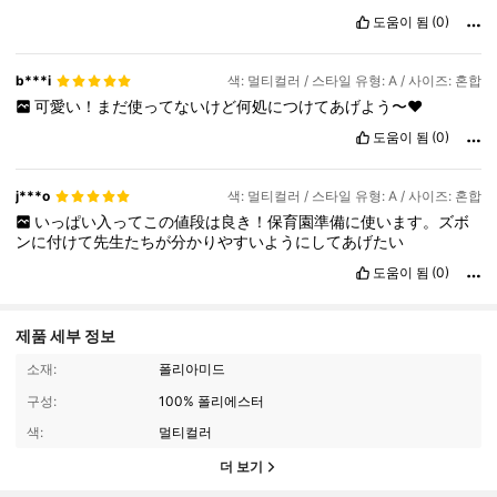
도움이 됨
(0)
b***i
색: 멀티컬러 / 스타일 유형: A / 사이즈: 혼합
可愛い！まだ使ってないけど何処につけてあげよう〜♥
도움이 됨
(0)
j***o
색: 멀티컬러 / 스타일 유형: A / 사이즈: 혼합
いっぱい入ってこの値段は良き！保育園準備に使います。ズボ
ンに付けて先生たちが分かりやすいようにしてあげたい
도움이 됨
(0)
제품 세부 정보
소재:
폴리아미드
구성:
100% 폴리에스터
색:
멀티컬러
더 보기