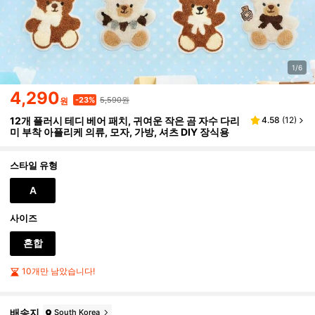
1/6
4,290
5,590원
-23%
원
12개 플러시 테디 베어 패치, 귀여운 작은 곰 자수 다리
4.58
(
12
)
미 부착 아플리케 의류, 모자, 가방, 셔츠 DIY 장식용
스타일 유형
A
사이즈
혼합
10개만 남았습니다!
배송지
South Korea