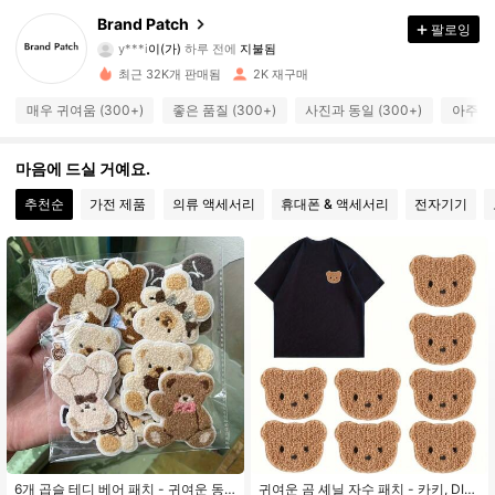
274 팔로워
4.90
Brand Patch
팔로잉
y***i
이(가)
하루 전에
지불됨
f***r
다음
하루 전에
최근 32K개 판매됨
2K 재구매
274 팔로워
4.90
매우 귀여움 (300+)
좋은 품질 (300+)
사진과 동일 (300+)
아주 좋음
274 팔로워
4.90
마음에 드실 거예요.
추천순
가전 제품
의류 액세서리
휴대폰 & 액세서리
전자기기
274 팔로워
4.90
274 팔로워
4.90
274 팔로워
4.90
274 팔로워
4.90
6개 곱슬 테디 베어 패치 - 귀여운 동
귀여운 곰 셰닐 자수 패치 - 카키, DIY