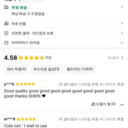
무료 배송
예상 배송:
2-5 영업일
무료 반품
안전한 결제 · 개인정보 보호
SHEIN에서 판매됨
4.58
(12)
더 보기
파티 착용
(1)
부드러운 질감
(1)
합리적인 가격
(1)
y***5
색: 멀티컬러 / 스타일 유형: A / 사이즈: 혼합
Good
quality
good
good
good
good
good
good
good
good
good
thanks
SHEIN
♥️
도움이 됨
(0)
m***5
색: 멀티컬러 / 스타일 유형: A / 사이즈: 혼합
Cute
can
’
t
wait
to
use