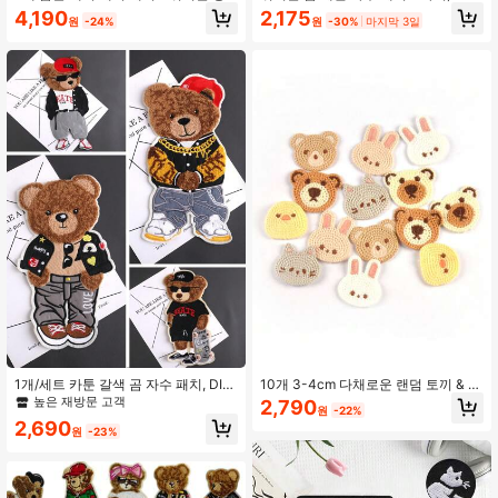
274 팔로워
4.90
물 자수 열전사 패치, 옷, 모자, 가방,
아플리케, 후드티, 티셔츠, 청바지, 백
4,190
2,175
원
-24%
원
-30%
마지막 3일
청바지, 셔츠에 적합 - DIY 장식 패치
팩 등에 적합
274 팔로워
4.90
274 팔로워
4.90
274 팔로워
4.90
1개/세트 카툰 갈색 곰 자수 패치, DIY
10개 3-4cm 다채로운 랜덤 토끼 & 곰
의류 및 액세서리, 청바지, 드레스에
패턴 장식 천 패치, 의류, 모자, 스카프
높은 재방문 고객
2,790
원
-22%
적합한 독특한 디자인, 귀여운 자수 애
DIY용 봉제 액세서리
2,690
플리케
원
-23%