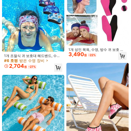
1개 성인 목욕, 수영, 방수 귀 보호 헤
3,490
드밴드, 해변 필수품, 수영장 플로트를
원
-22%
1개 조절식 귀 보호대 헤드밴드, 수영,
위한 조절 가능한 귀마개가 있는 다이
1쌍 단면 자착식 재사용 가능 투명 두
목욕, 수상 스포츠, 피트니스, 다이빙
#6 호평
받은 수영 장비
빙 소재 수영 헤드밴드
꺼운 가슴 패드, 비키니에 적합
재고 10개 남음
에 적합, 남녀 색상 시리즈 제공, 해변
2,704
원
-27%
2,644
필수품, 해변 액세서리, 풀 플로트
10/20/30개 여성용 투명 니플 커버,
원
-40%
1,460
통기성 있는 일회용 니플 커버, 탱크
원
-27%
탑, 드레스, 비키니에 적합한 노출 방
지
1년 전에 설립되었습니다.