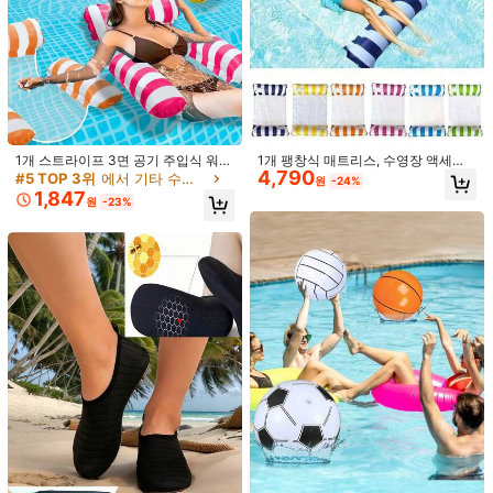
1/12
2,090
2,690원
-22%
원
12/6/2개 라인스톤 더스티 핑크 레오파드 보우 브레스트 페탈, 자가
접착 니플 커버, 통기성 섹시 투명 브라 파스티, 방수 땀 방지 수영
복 니플 커버, 해변 필수품, 수영장 플로트
1개 스트라이프 3면 공기 주입식 워터
1개 팽창식 매트리스, 수영장 액세서
4,790
해먹 풀 플로트, 통기성 메쉬 플로팅
리, 해먹 라운지 의자, 수영장 플로트,
사이즈
#5 TOP 3위
에서 기타 수영 장비
원
-24%
라운지 체어, 멀티 에어 필로우 지지
수상 스포츠 장난감, 플로트 매트, 수
1,847
원
-23%
대, 넓은 후크 앤 루프 접합 내구성 PV
영장 파티 및 휴식을 위한 매우 편안함
랜덤 2개
12개 랜덤 혼합
하트 모양 6개
C 접이식 휴대용 워터베드, 성인용 여
름 수영장.해변.호수.강 야외 워터 파
하트 모양 리본 6개
티 및 휴가용
배송지
South Korea
무료 배송
예상 배송:
2-5 영업일
무료 반품
안전한 결제 · 개인정보 보호
SHEIN에서 판매됨