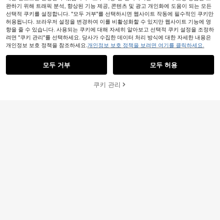
완하기 위해 트래픽 분석, 향상된 기능 제공, 콘텐츠 및 광고 개인화에 도움이 되는 모든
선택적 쿠키를 설정합니다. "모두 거부"를 선택하시면 웹사이트 작동에 필수적인 쿠키만
허용됩니다. 브라우저 설정을 변경하여 이를 비활성화할 수 있지만 웹사이트 기능에 영
유니섹스 경량 속건 통기성 미끄럼 방
향을 줄 수 있습니다. 사용되는 쿠키에 대해 자세히 알아보고 선택적 쿠키 설정을 조정하
1,630
지 부드러운 비치 양말, 수영장, 해변,
려면 "쿠키 관리"를 선택하세요. 당사가 수집한 데이터 처리 방식에 대한 자세한 내용은
원
-42%
보트 타기, 하이킹, 서핑, 스노클링, 수
개인정보 보호 정책을 참조하세요.
개인정보 보호 정책을 보려면 여기를 클릭하세요.
유사한 재고품 표시
모두 보기
1쌍 빠른 건조 미끄럼 방지 비치 양말
상 스포츠, 해변 필수품, 수영장 플로
및 워터 슈즈, 맨발 워터 양말, 남녀용
#1 TOP 3위
에서 수영 장비
트에 적합
통기성 맨발 양말, 스노클링, 수영, 요
모두 거부
모두 허용
100+ 판매됨
죄송합니다. 이 상품은 품절되었습니다.
가, 서핑, 강 보트, 피트니스, 수상 스포
2,243
원
-42%
마지막 3일
츠, 야외 탐험에 적합 (다양한 사이즈,
유니섹스, 사이즈가 작게 나오므로 1
쿠키 관리
품절
사이즈 크게 주문하세요) 비치 필수
품, 비치 액세서리, 풀 플로트
귀여운 카툰 에어백 방수 휴대폰 케이
20개 수리 패치, 팽창식 제품 수리 패
스, PVC 소재, 잠금 잠금장치, 최대 6.
#10 TOP 3위
에서 기타 수영 장비
1,542
치, 텐트, 수영 링 방수 수리 패치, 침낭
원
-26%
5인치 기기 호환, 캠핑 및 스포츠에 이
야외용 원형 투명 방수 수리 패치, 휴
60+ 판매됨
상적, 완전 방수 드라이 백": 수영, 래