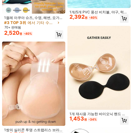
제품 세부 정보
1개/5개 PVC 풍선 비치볼, 야구, 럭비,
2,392
야외 스포츠, 농구 세트, 워터 파티 비
1켤레 아쿠아 슈즈, 수영, 해변, 요가,
원
-40%
치 필수품 수영 게임, 수영장 풍선, 수
소재:
폴리에스터
스포츠, 수영장, 캠핑용 빠른 건조 미
#3 TOP 3위
에서 기타 수영 장비
영장 플로트
끄럼 방지 맨발 양말, 남성, 여성, 청소
70+ 판매됨
구성:
100% 폴리에스터
년에게 적합 (사이즈가 작게 나오니 1
2,520
원
-40%
-2 사이즈 크게 주문해주세요)
색:
멀티컬러
더 보기
WARNING: May cause skin irritation. Discontinue use if irritation occ
86 팔로워
4.43
urs. This product is designed for temporary use, do not wear more than
...
모두 보기
8 hours.
86 팔로워
4.43
weichu11
86 팔로워
4.43
d***1
다음
하루 전에
86 팔로워
4.43
최근 16K개 판매됨
140 재구매
86 팔로워
4.43
팔로잉
모든 항목
86 팔로워
4.43
1개 재사용 가능한 바이오닉 핸드 팜
1,453
마음에 드실 거예요.
접착식 투명 브라 리프트 테이프 여성
86 팔로워
4.43
원
-34%
용, 웨딩 촬영 등에 적합, 해변 필수품,
수영장 플로트
추천순
신발
홈 & 리빙
여성 어패럴
홈 방직품
토이 & 게임
86 팔로워
4.43
1쌍의 실리콘 투명 스트랩리스 브라,