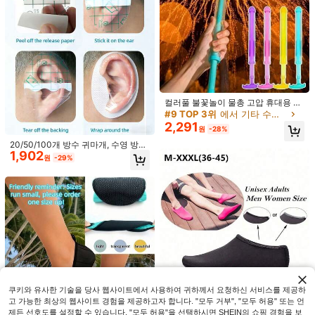
컬러풀 불꽃놀이 물총 고압 휴대용 여
름 야외 해변 수영장 파티 게임 장난감
#9 TOP 3위
에서 기타 수영 장비
무전원 물싸움 놀이 물 장난감 (대량
2,291
#9 호평
받은 수영 장비
원
-28%
주문의 경우 마지막 실제 사진을 참조
하십시오. 제품의 패턴은 랜덤입니다)
재고 7개 남음
20/50/100개 방수 귀마개, 수영 방수
1,902
귀마개, 일회용 방수 수영 및 샤워 귀
#9 호평
#9 호평
받은 수영 장비
받은 수영 장비
1개 블랙 악어 물놀이 튜브, 두꺼운 PV
원
-29%
커버, 성인 귀 커버, 방수 귀 커버, 수영
C 소재, 빠른 팽창과 강력한 하중 지지
재고 7개 남음
재고 7개 남음
귀 커버, 헤어 염색 보호 귀 커버, 샤워
력, 수영장, 해변, 파티, 물놀이에 적합,
5,490
#9 호평
받은 수영 장비
원
-24%
귀 커버
휴대 가능하고 내구성 있는 재미있는
1켤레 아쿠아 슈즈, 수영, 해변, 요가,
재고 7개 남음
물놀이 장난감 튜브
스포츠, 수영장, 캠핑용 빠른 건조 미
#3 TOP 3위
에서 기타 수영 장비
끄럼 방지 맨발 양말, 남성, 여성, 청소
70+ 판매됨
년에게 적합 (사이즈가 작게 나오니 1-
2,520
원
-40%
2 사이즈 크게 주문해주세요)
쿠키와 유사한 기술을 당사 웹사이트에서 사용하여 귀하께서 요청하신 서비스를 제공하
고 가능한 최상의 웹사이트 경험을 제공하고자 합니다. "모두 거부", "모두 허용" 또는 언
제든 선호도를 설정할 수 있습니다. "모두 허용"을 선택하시면 SHEIN의 쇼핑 경험을 보