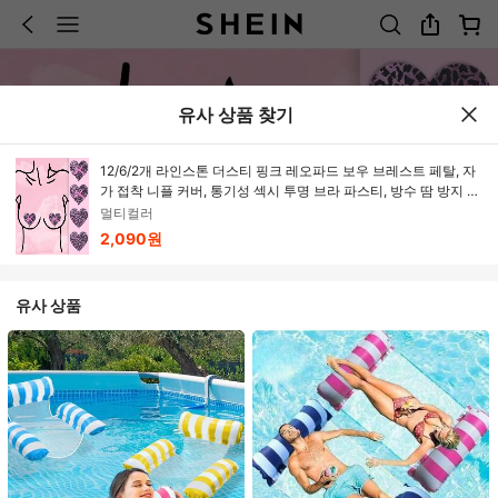
유사 상품 찾기
12/6/2개 라인스톤 더스티 핑크 레오파드 보우 브레스트 페탈, 자
가 접착 니플 커버, 통기성 섹시 투명 브라 파스티, 방수 땀 방지 수
영복 니플 커버, 해변 필수품, 수영장 플로트
멀티컬러
2,090원
유사 상품