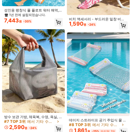
재고 3개 남음
1년 전에 설립되었습니다.
1년 전에 설립되었습니다.
성인용 팽창식 풀 플로트 워터 해먹,
풀 라프트 라운지 체어 플로팅, 4-in-1
재고 3개 남음
재고 3개 남음
다목적 풀 플로티 장난감, 수영장용 플
비치 액세서리 - 부드러운 밑창 비치
7,443
1년 전에 설립되었습니다.
원
-30%
로트, 성인 휴가 재미와 휴식을 위한
1,590
양말 & 필수품 - 수영용 워터 슈즈, 여
원
-24%
재고 3개 남음
성용 야외 워터 슈즈, 미끄럼 방지, 여
성용 미니멀리스트 슬립온 크릭 슈즈,
(5개/41cm) 긴 불꽃놀이 물총, 다공식
맨발 친화적 신발, 야외 캐주얼 부드러
2,890
당김형 물 분무기, 반짝이는 물총, 여
운 밑창 신발, 필라테스 요가, 비치 액
1개 재사용 가능한 스트랩리스 투명
원
-22%
름 수영장, 해변 및 물 파티 활동에 적
세서리
2,093
접착식 푸시업 브라 여성용, 웨딩/파티
원
-43%
마지막 3일
합
드레스에 적합, 심리스 브라, 접착식
브라
방수 보관 가방, 체육복, 수영, 욕실, 야
데이지 스트라이프 공기 주입식 물 위
외 여행용 대용량 드로스트링 가방, 남
#7 TOP 3위
에서 기타 수영 장비
플로팅 체어, 메쉬 통기성 플로팅 라운
#8 TOP 3위
에서 기타 수영 장비
성 및 여성용 세면도구 정리함, 해변
2,590
저, 성인용 풀장 물놀이 플로트, 접이
원
-24%
필수품, 수영장 플로트
1,861
원
-25%
마지막 3일