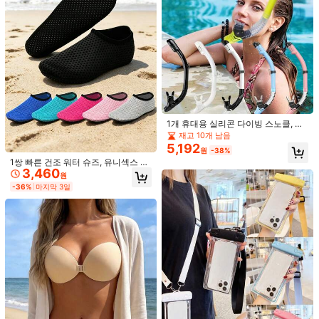
땀 방지 브라 패드, 걱정 없음, 스포츠
1쌍 실리콘 브라, 웨딩용 투명 스트랩
3,075
1,193
용도에 완벽, 부드럽고 통기성 있는 실
리스 브라, 재사용 가능한 니플 커버,
원
-28%
원
-40%
마지막 3일
리콘으로 제작. 이 브라 패드는 여성을
편안한 방수 여성용 실리콘 푸시업 브
1개 휴대용 실리콘 다이빙 스노클, 수
위해 특별히 설계되어 가슴의 윤곽을
라 컵, 인기 스타일
중 스노클링 활동을 위한 편안한 부드
재고 10개 남음
강조하는 데 도움을 줍니다.
러운 습식 스노클
5,192
원
-38%
1쌍 빠른 건조 워터 슈즈, 유니섹스 비
3,460
치 워터 슈즈, 두꺼운 밑창 비치 양말,
원
야외 스포츠 워터 슈즈, 검정색, 미끄
-36%
마지막 3일
럼 방지, 경량, 편안함, 착용하기 쉬움,
요가, 휴가에 적합, 빠른 건조, 맨발 친
화적, 야외 레저 소프트 솔 슈즈, 비치
액세서리, 수영장 부력 용품