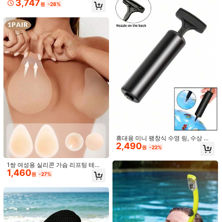
3,747
자가 접착식 백리스 푸시업 컵
원
-28%
86 팔로워
4.43
86 팔로워
4.43
86 팔로워
4.43
2개 실리콘 가슴 패드, 작은 가슴 보정
자체 접착 브라 삽입물, 수영복용 두꺼
1,118
2,390
용 투명 가슴 패드, 방수 수영복 비키
운 실리콘 패드, 스포츠 브라, 작은 가
원
-44%
마지막 3일
원
-25%
니 라이너
슴 확대, 하트 모양의 보이지 않는 니
휴대용 미니 팽창식 수영 링, 수상 스
플 커버
2,490
포츠 액세서리, 팽창식 장비, 해변 필
원
-22%
수품, 수영장 플로팅 장난감
1쌍 여성용 실리콘 가슴 리프팅 테이
1,460
프, 초박형 순수 실리콘 리프팅 서포트
원
-27%
투명 백리스 가슴 리프팅 접착제