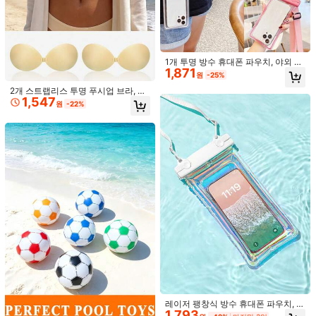
여름 불꽃놀이 물총, 풀아웃 디자인 및
여성용 1쌍 자가접착 실리콘 투명 니
3,114
대용량 물 저장 용량, 성인 남녀용 플
플 커버, 방수, 통기성, 두꺼운 지지형,
재고 9개 남음
원
-27%
마지막 3일
라스틱 물대포, 수영장.해변 파티.야외
수영복, 이브닝 드레스 및 웨딩 드레스
3,032
원
-42%
그룹 게임.물싸움.워터파크.휴가 필수
에 적합
1개 투명 방수 휴대폰 파우치, 야외 수
품, 야외 래프팅 장비
1,871
영 및 다이빙 시 휴대폰을 건조하게 유
원
-25%
지, 방수 터치스크린 포함, 서핑, 카약,
2개 스트랩리스 투명 푸시업 브라, 접
낚시, 래프팅, 수영 및 기타 야외 활동
1,547
착식 뒷면, 여성의 백리스 드레스에 적
에 적합하며 크루즈, 해변, 여름 섬 휴
원
-22%
합
가 시나리오에도 적합, 유니섹스 방수
휴대폰 케이스, 수영장 부유 장비
120/10/2개 일회용 여성용 보이지 않
1,475
는 니플 커버, 심리스 브라 패드, 부직
10개 일회용 부직포 배 모양 니플 커
원
-26%
포 소재, 통기성, 백리스 의상에 적합,
1,383
버, 보이지 않는 통기성 이음새 없음,
레이저 팽창식 방수 휴대폰 파우치, 충
원
-34%
누드 및 블랙 선택 가능, 일상 필수품
돌출 방지, 웨딩 드레스, 비키니 및 이
1,793
격 방지 방수 수영 휴대폰 가방 (끈 포