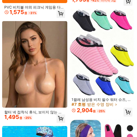
원
-42%
마지막 3일
브닝 가운에 적합
함), 야외/부유/수영 활동용 투명 터치
PVC 비치볼 야외 피크닉 게임용 다기
스크린 휴대폰 케이스, 랜덤, 해변 필
1,575
능 팽창식 파티 소품 백야드 물놀이 풀
수품, 해변 액세서리, 수영장 플로트,
원
-31%
장 액세서리 비치 수영장 팽창식 휴가
수영장 팽창식
필수품 풀 플로트 여행 필수품
레이스업 디자인의 접착식 브라, 재사
1,574
용 가능한 투명 스티키 브라, 백리스/
글리터 하트 모양 팽창식 수영 링, 투
원
-21%
딥 V넥 드레스에 적합, 웨딩, 해변 외출
1켤레 남성용 비치 필수 워터 슈즈, 남
명 PVC 플로트 튜브, 빠른 팽창 밸브,
재고 10개 남음
및 일상 착용을 위한 실리콘 가슴 리프
성용 워터 슈즈, 여성용 워터 슈즈, 남
#7 호평
받은 수영 장비
피부 친화적이고 무취, 해변, 호수, 뒷
8,731
트 스타일
성 & 여성용 비치 슈즈, 워터 슈즈, 수
원
-27%
2,904
마당 수영장, 여름 수영장 파티, 휴가
원
-25%
할터 넥 접착식 휴식, 보이지 않는 미
영 슈즈, 풀 슈즈, 맨발 슈즈, 부드러운
사진, 워터파크 레저에 적합
1,495
끄럼 방지 재사용 가능한 끈적한 브라,
밑창 빠른 건조 워터 슈즈 보팅, 낚시,
원
-25%
작은 가슴용 끈 없는 드레스, 수영복,
다이빙, 요가, 수중 에어로빅용, 슈트
비키니용, 어깨 끈이 있는 새로운 조명
리 미포함
실리콘 보이지 않는 브라