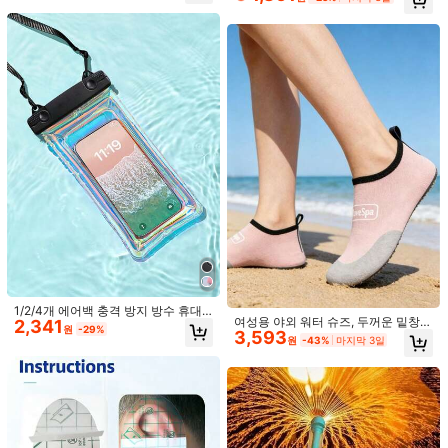
식 공기 주입식 플로팅 베드, 야외 해
1,772원 절약
변 휴가 물놀이 수영 장비
1쌍 심리스 투명 자착식 푸쉬업 브라,
1,622
스트랩리스 백리스 실리콘 브라, 재사
1개 살구색 실리콘 목걸이 스트랩 브
원
-26%
용 가능한 방수 니플 커버, 드레스와
2,318
라, 파티/결혼식/이벤트 드레스를 위한
원
-43%
마지막 3일
파티 의상에 완벽한, 어머니의 날을 위
접착식 스트랩리스 리프트 앤 개더 브
한 실리콘 리프트 브라, 여성 란제리
라, 작은 가슴을 위한 가슴 확대, 여성
란제리 액세서리
1/2/4개 에어백 충격 방지 방수 휴대
여성용 야외 워터 슈즈, 두꺼운 밑창
2,341
폰 파우치, 방수 가방, 여행 필수품, 범
원
-29%
3,593
비치 양말, 여성용 미니멀리스트 슬립
용 방수 휴대폰 가방, 에어백 방수 휴
원
-43%
마지막 3일
온 계곡 슈즈, 스포츠 야외 워터 슈즈,
대폰 파우치, 랜야드 포함 방수 휴대폰
비치웨어, 블랙 워터 슈즈, 미끄럼 방
케이스, iPhone15/14/13/12/11 Pro
1개 여성용 여름 얇은 심리스 투명 브
지, 경량, 편안한, 착용하기 쉬운 요가
Max에 적합, 수영 수중 방수 휴대폰
2,344
레스트 페탈, 드레스에 적합, 노출 방
1/2개 타입 투명 브라 푸시업, 여름 스
슈즈, 휴가 여행에 적합, 빠른 건조
원
-50%
케이스, 해변 휴대폰 드라이백, 스포츠
지, 미끄럼 방지, 세탁 가능하고 내구
1,495
트랩리스 브라 란제리 여성용 스티키
가방, 캐주얼 여행, 휴가, 여름 수영 가
원
-25%
성 있음, 큰 가슴 커버가 있는 웨딩드
브라, 비키니 및 스트랩리스 이브닝 드
방, 휴일 용품, 해변 액세서리, 풀 플로
레스와 정장 드레스에 이상적
레스에 적합
트