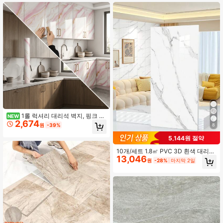
가정 거실/주방/욕실 벽 또는 바닥 개
이퍼, 월페이퍼, 봄 장식 아이템으로
조 및 장식 벽지 벽지 벽 장식 방 장식
집 분위기 새롭게, 축제 장식 스티커
벽지 껍질 및 스틱에 적합
선물 생일 졸업
1롤 럭셔리 대리석 벽지, 핑크 자
NEW
2,674
가접착식 컨택트 페이퍼, PVC 방수 내
원
-39%
8
유성 홈 데코 스티커, 가구 리폼 벽지,
주방 장식, 욕실 벽 스티커, 옷장, 책상
5,144원 절약
리폼 스티커, 홀리데이 벽지에 적합
10개/세트 1.8㎡ PVC 3D 흰색 대리석
13,046
패턴 세라믹 타일 벽 스티커, 방수, 방
원
-28%
마지막 2일
습, 주방, 욕실용 장식 벽 패널