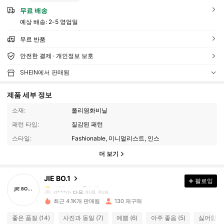
무료 배송
예상 배송:
2-5 영업일
무료 반품
안전한 결제 · 개인정보 보호
SHEIN에서 판매됨
제품 세부 정보
소재:
폴리염화비닐
패턴 타입:
질감된 패턴
142 팔로워
4.39
스타일:
Fashionable, 미니멀리스트, 인스
더 보기
142 팔로워
4.39
JIE BO.1
팔로잉
142 팔로워
4.39
d***m
다음
하루 전에
최근 4.1K개 판매됨
130 재구매
142 팔로워
4.39
좋은 품질 (14)
사진과 동일 (7)
예쁨 (6)
아주 좋음 (5)
싫어함 (5