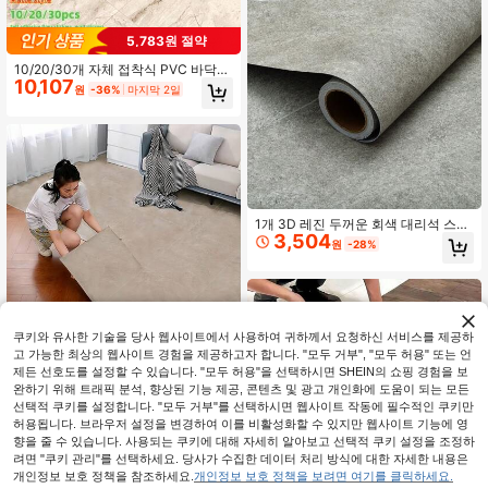
5,783원 절약
10/20/30개 자체 접착식 PVC 바닥
10,107
타일, 매트 마감, 인조 대리석 패턴, 쉽
원
-36%
마지막 2일
게 벗겨내고 붙일 수 있음, 간단한 설
치, 주방, 거실, 욕실, 복도, 사무실에
적합, 방수 자체 접착식 바닥 및 벽 데
칼, 11.8인치*1.8인치
1개 3D 레진 두꺼운 회색 대리석 스타
3,504
일 미끄럼 방지 방수 바닥 스티커, 내
원
-28%
마모성, 방지 미끄러짐, 가정 장식, 스
티커, 벽 데칼, 비닐 데칼 가정 장식, 봄
장식 아이템으로 집 새로 고침, 축제
장식 스티커 선물 생일 졸업 바닥 타일
바닥 타일 자체 접착식 바닥 타일 거실
장식 방 장식 주방
쿠키와 유사한 기술을 당사 웹사이트에서 사용하여 귀하께서 요청하신 서비스를 제공하
고 가능한 최상의 웹사이트 경험을 제공하고자 합니다. "모두 거부", "모두 허용" 또는 언
제든 선호도를 설정할 수 있습니다. "모두 허용"을 선택하시면 SHEIN의 쇼핑 경험을 보
10/20/40개 무광 대리석 패턴 자체 접
11,079
착 바닥 타일, 방수, 얼룩 방지, 두껍고
완하기 위해 트래픽 분석, 향상된 기능 제공, 콘텐츠 및 광고 개인화에 도움이 되는 모든
원
-35%
마지막 2일
내구성, 쉬운 유지 보수, 주방, 욕실, 거
선택적 쿠키를 설정합니다. "모두 거부"를 선택하시면 웹사이트 작동에 필수적인 쿠키만
실 바닥 및 벽에 적합, 11.8인치*11.8인
허용됩니다. 브라우저 설정을 변경하여 이를 비활성화할 수 있지만 웹사이트 기능에 영
치
향을 줄 수 있습니다. 사용되는 쿠키에 대해 자세히 알아보고 선택적 쿠키 설정을 조정하
려면 "쿠키 관리"를 선택하세요. 당사가 수집한 데이터 처리 방식에 대한 자세한 내용은
개인정보 보호 정책을 참조하세요.
개인정보 보호 정책을 보려면 여기를 클릭하세요.