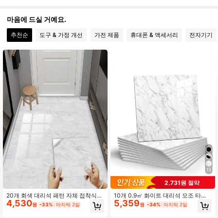
142 팔로워
4.39
마음에 드실 거예요.
142 팔로워
4.39
추천순
도구 & 가정 개선
가전 제품
휴대폰 & 액세서리
전자기기
142 팔로워
4.39
142 팔로워
4.39
142 팔로워
4.39
142 팔로워
4.39
142 팔로워
4.39
13
2,731원 절약
20개 회색 대리석 패턴 자체 접착식
10개 0.9㎡ 화이트 대리석 모조 타일
4,530
5,359
바닥 스티커, 주방용 방수 및 방유 벽
스티커 벽 장식 배경 방수 및 방습 자
원
-33%
마지막 2일
원
-34%
마지막 2일
스티커, 더 나은 광택을 위한 크리스탈
착식 알루미늄-플라스틱 보드 벽 스티
필름이 있는 더 두껍고 단단한 소재,
커, 리노베이션 스티커 벽 패널, 월페