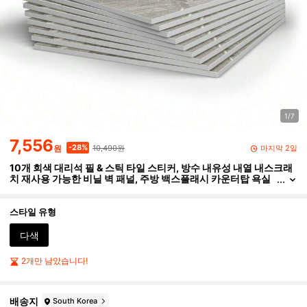
1/7
7,556
10,490원
-28%
마지막 2일
원
10개 회색 대리석 필 & 스틱 타일 스티커, 방수 내유성 내열 내스크래
치 재사용 가능한 비닐 벽 패널, 주방 백스플래시 카운터탑 욕실
거실 TV 배경 벽지용 쉬운 적용 장식
스타일 유형
다색
2개만 남았습니다!
배송지
South Korea