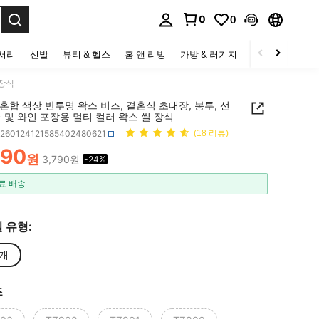
0
0
to select.
세서리
신발
뷰티 & 헬스
홈 앤 리빙
가방 & 러기지
스포츠 & 아웃
 장식
 혼합 색상 반투명 왁스 비즈, 결혼식 초대장, 봉투, 선
 및 와인 포장용 멀티 컬러 왁스 씰 장식
h260124121585402480621
(18 리뷰)
890
원
3,790원
-24%
ICE AND AVAILABILITY
료 배송
 유형:
0개
즈