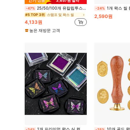
3,657원 절약
25/50/100개 유칼립투스/장미/하트/커플 반지 패턴 왁스 씰 스티커, 수제 봉투 씰링 자체 접착 왁스 씰 스티커, 유칼립투스 웨딩 초대장 봉투 씰링 스티커, 초대장, 크리스마스, 선물 포장, 파티, 결혼식 등에 적합합니다.
1개 왁스 씰 황동 스탬프 헤드 핸들 없음 빈티지 고양이/달/민들레/
-47%
-24%
스탬프 및 왁스 씰
#5 TOP 3위
2,590원
4,133원
높은 재방문 고객
1개 프리미엄 왁스 실 컬러링 페이스트와 브러시 - 왁스 실 컬러링을 위한 고체 진주 색 파우더, 왁스 실 컬러링 도구, 다양한 색상 제공
10개 골드 왁스 인감 세트] 나무 손잡이가 있는 10개 골드 왁스 인감 세트,
-24%
-25%