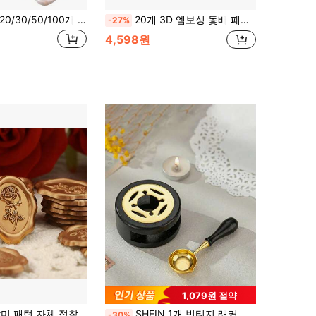
0/30/50/100개 왁스 씰 스티커, 청첩장 봉투 밀봉 스티커, 자체 접착 봉투 씰, 결혼식, 초대장, 봉투, 선물 포장, 크리스마스에 적합
20개 3D 엠보싱 돛배 패턴 자가 접착식 왁스 실 스티커, 선물, 결혼식 초대장, 봉투 밀봉에 적합 - 블루
-27%
4,598원
1,079원 절약
착식 왁스 실 스티커, 선물, 결혼식 초대장, 봉투 밀봉에 적합
SHEIN 1개 빈티지 래커 화로 & 도장 세트 - 학교 개학
-30%