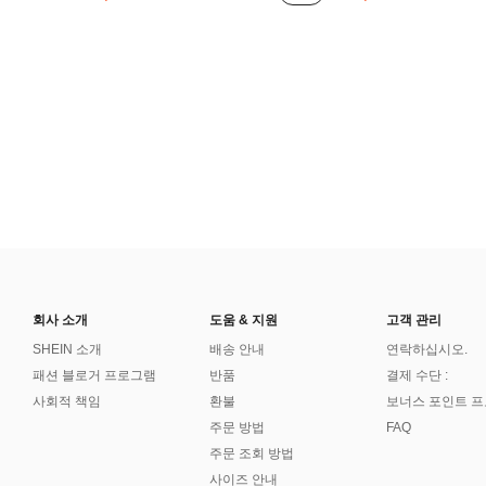
회사 소개
도움 & 지원
고객 관리
SHEIN 소개
배송 안내
연락하십시오.
패션 블로거 프로그램
반품
결제 수단 :
사회적 책임
환불
보너스 포인트 
주문 방법
FAQ
주문 조회 방법
사이즈 안내