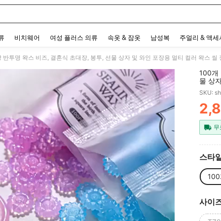
 and down arrow keys to navigate search 최근 검색어 and 검색 후 발견. Press Enter 
류
비치웨어
여성 플러스 의류
속옷 & 잠옷
남성복
주얼리 & 액
상 반투명 왁스 비즈, 결혼식 초대장, 봉투, 선물 상자 및 와인 포장용 멀티 컬러 왁스 씰
100개
물 상자
SKU: s
2,
PR
무
스타일
10
사이