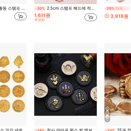
코끼리 패턴 분리형 씰 스탬프 헤드 웨딩 초대장 봉투 선물 포장용
2.5cm 스탬프 헤드에 적합한 왁스 인감 스탬프 용 1pc 씰링 왁스 비즈 고정 도구
2
-30%
-29%
마지막 3일
1,611원
3,918원
추정된
11
 레터, 그리팅 카드, 선물 장식용 다양한 패턴의 금속 인감 왁스 스탬프 키트
천사 까마귀 왁스 씰 엠보싱 시리즈 왁스 씰 순수 구리 스탬프 - 연애 편지, 초대장, 휴일 카드, 일기, 스크랩북, DIY 공예에 완벽하게 적합
25개 장미 패턴 자체 접
-28%
-23%