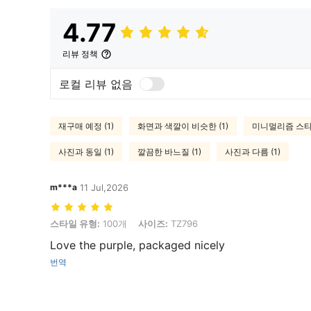
4.77
리뷰 정책
로컬 리뷰 없음
재구매 예정 (1)
화면과 색깔이 비슷한 (1)
미니멀리즘 스타일
사진과 동일 (1)
깔끔한 바느질 (1)
사진과 다름 (1)
m***a
11 Jul,2026
스타일 유형: 100개, 사이즈: TZ796
스타일 유형:
100개
사이즈:
TZ796
Love the purple, packaged nicely
번역