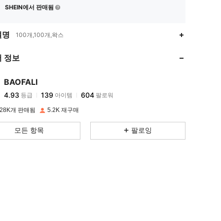
SHEIN에서 판매됨
4.93
139
604
설명
100개,100개,왁스
 정보
4.93
139
604
BAOFALI
4.93
139
604
등급
아이템
팔로워
h***6
이(가)
하루 전에
지불됨
28K개 판매됨
5.2K 재구매
4.93
139
604
모든 항목
팔로잉
4.93
139
604
4.93
139
604
4.93
139
604