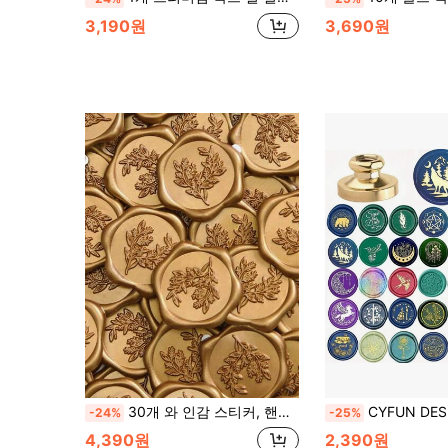
3,190원
3,690원
30개 와 인감 스티커, 핸드메이드 봉투 씰 자가 접착식 왁스 스티커, 유칼립투스 웨딩 초대장 봉투 씰 스티커, 초대장, 크리스마스, 선물 포장, 파티, 웨딩 파티, 봉투에 완벽합니다.
CYFUN DESIGN 1pc 깃털/늑대/벌새/달/불꽃/제비 왁스 인감 부분 브라스 스탬프 헤드 비 
-24%
-25%
4,390원
2,390원