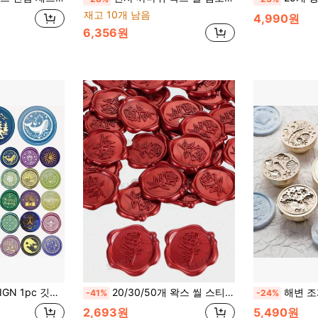
재고 10개 남음
4,990원
6,356원
목재 손잡이 빈티지 브라스 분리형 인감 스탬프 결혼식 파티 초대장 봉투 카드 기프트 포장용
20/30/50개 왁스 씰 스티커, 웨딩 초대장 봉투 씰링 스티커, 자체 접착 봉투 씰링 스티커, 결혼식, 초대장, 봉투, 선물 포장, 크리스마스 및 기타 행사에 적합합니다.
해변 조개 시리즈 왁스 인장 스탬프 - 봉투, 
-41%
-24%
2,693원
5,490원