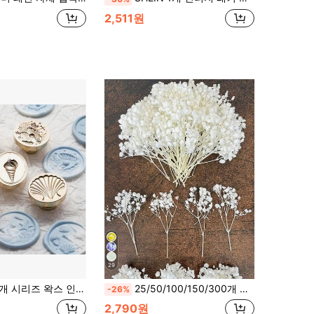
2,511원
29
결혼 초대장, 파티 초대장, 선물 포장, 카드, 스크랩북, DIY 핸디크래프트 및 실란트 왁스에 적합합니다
25/50/100/150/300개 미니 안개꽃 및 기타 인조 꽃 - 예술 및 공예, 헤어 액세서리, 웨딩 화환, 테이블 꽃, 홈 데코 등, 보헤미안 시크
-26%
2,790원