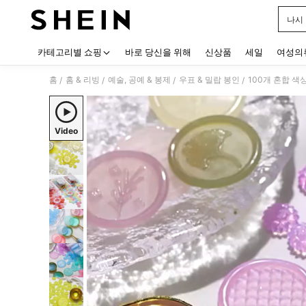
나시
Use up
카테고리별 쇼핑
바로 당신을 위해
신상품
세일
여성의
홈
홈 & 리빙
예술, 공예 & 봉제
우표 & 밀랍 봉인
100개 혼합 색
/
/
/
/
Video