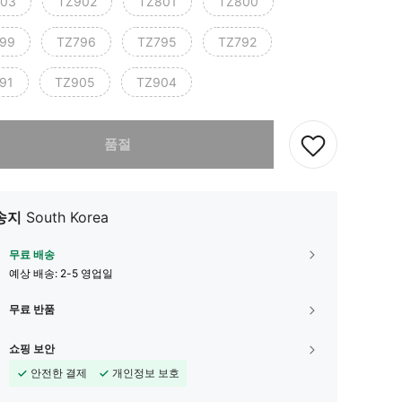
03
TZ902
TZ801
TZ800
99
TZ796
TZ795
TZ792
91
TZ905
TZ904
다. 이 상품은 품절되었습니다.
품절
송지
South Korea
무료 배송
예상 배송:
2-5 영업일
무료 반품
쇼핑 보안
안전한 결제
개인정보 보호