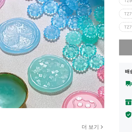
TZ9
TZ7
TZ7
죄송합니
배
더 보기