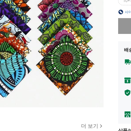
10*
사이
죄송합니
배
더 보기
상품