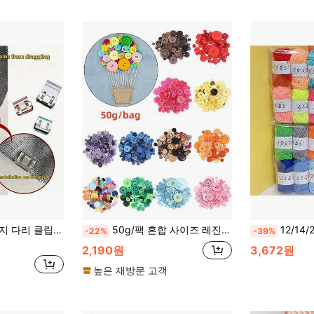
클립, 매끄러운 표면, 숨겨진 잠금 장치, 고품질 잠금 장치, 바지 조절기, 의류 액세서리에 적합, 다양한 바지 길이 조절 방법, 재봉 액세서리, 안전핀, 단추
50g/팩 혼합 사이즈 레진 컬러풀 버튼, DIY 수제 버튼 아트, 버튼 꽃 재료 키트, 셔츠, 신발, 모자, 의류용 원형 손바느질 장식 버튼, 재봉 액세서리, DIY 공예, 재봉 및 뜨개질 용품
12/14/24/38 볼 벌크 팩 (28가지 색상 선택 가능) 다색 니트 
-22%
-39%
2,190원
3,672원
높은 재방문 고객