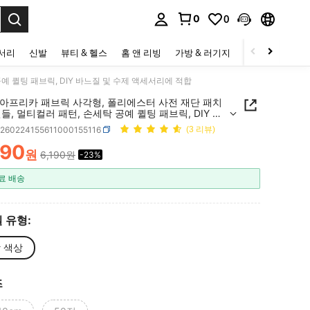
0
0
to select.
세서리
신발
뷰티 & 헬스
홈 앤 리빙
가방 & 러기지
스포츠 & 아웃
예 퀼팅 패브릭, DIY 바느질 및 수제 액세서리에 적합
개 아프리카 패브릭 사각형, 폴리에스터 사전 재단 패치
들, 멀티컬러 패턴, 손세탁 공예 퀼팅 패브릭, DIY 바
및 수제 액세서리에 적합
h260224155611000155116
(3 리뷰)
790
원
6,190원
-23%
ICE AND AVAILABILITY
료 배송
 유형:
 색상
즈