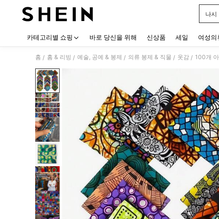
나시
Use up
카테고리별 쇼핑
바로 당신을 위해
신상품
세일
여성의
홈
홈 & 리빙
예술, 공예 & 봉제
의류 봉제 & 직물
옷감
100개 
/
/
/
/
/