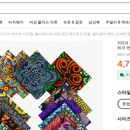
 and down arrow keys to navigate search 최근 검색어 and 검색 후 발견. Press Enter 
류
비치웨어
여성 플러스 의류
속옷 & 잠옷
남성복
주얼리 & 액
아프리카 패브릭 사각형, 폴리에스터 사전 재단 패치워크 번들, 멀티컬러 패턴, 손세탁 공
100
워크 번
느질 
SKU: s
4,
PR
무
스타일
혼합
사이