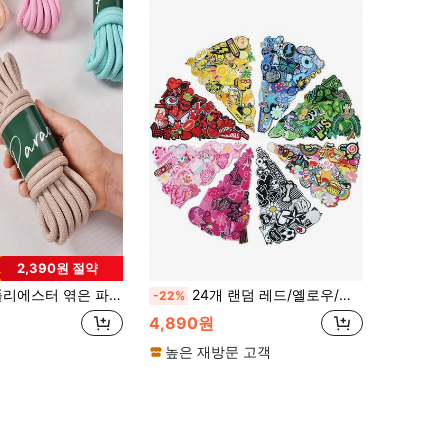
2,390원 절약
프, 애완동물 가죽끈, DIY 가방, 열쇠고리 및 야외 프로젝트에 적합 - 내구성, 부드러운 질감, 생생한 혼합 색상, 공예 용품, 열쇠고리 만들기, 장식 로프
24개 랜덤 레드/옐로우/블루/그린/핑크/버건디/블랙&화이트/컬러풀 8가지 테마 모듬 자수 천 패치, 의류 장식 스티커, 다리미 부착 창의적인 다용도 DIY 액세서리
-22%
4,890원
높은 재방문 고객