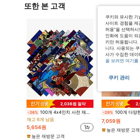
또한 본 고객
쿠키와 유사한 기
사이트 경험을 제공
허용"을 선택하시면
인화에 도움이 되
키만 허용됩니다.
니다. 사용되는 
사가 수집한 데이
을 보려면 여기를
쿠키 관리
2,036원 절약
2
100개 4x4인치 사전 재단 반다나 펜던트, 4인치 사각형 패브릭 패치워크 멀티컬러 아프리카 패브릭 사각형 반복되지 않는 패치워크 프린트 공예 패브릭 DIY 바느질 패브릭 수공예 액세서리용
100개 다양한 꽃 & 식물 프린트 패치워크 세트, 100가지 랜덤 색상, 생생한 DI
-26%
-29%
재고 6개 남음
7,059원
5,654원
높은 재방문 고객
높은 재방문 고객