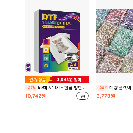
3,948원 절약
50매 A4 DTF 필름 양면 무광 PET 열전사 용지, 모든 티셔츠 및 어두운 소재에 범용, 선명한 색상, 열/냉 간단한 박리
대량 플랫백 실버 바텀 레진 크리스탈 비핫픽스 라인
-27%
-26%
10,742원
3,773원