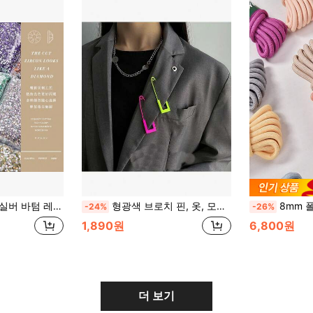
스톤 대용량 패키지, 글리터 크리스탈 및 스트라스
형광색 브로치 핀, 옷, 모자, 가방 등을 위한 장식 핀
8mm 폴리에스터 엮은 파라코드 - 5m/20ft 멀티 컬러 공예 로
-24%
-26%
1,890원
6,800원
더 보기