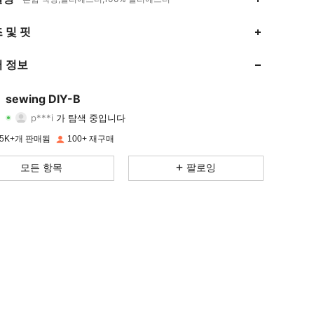
4.75
40
205
 및 핏
4.75
40
205
 정보
4.75
40
205
sewing DIY-B
p***i
가 탐색 중입니다
4.75
40
205
등급
아이템
팔로워
5K+개 판매됨
100+ 재구매
4.75
40
205
모든 항목
팔로잉
4.75
40
205
4.75
40
205
4.75
40
205
4.75
40
205
4.75
40
205