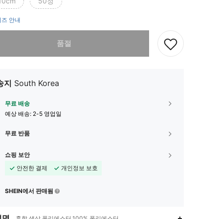
10cm
50정
즈 안내
다. 이 상품은 품절되었습니다.
품절
송지
South Korea
무료 배송
예상 배송:
2-5 영업일
무료 반품
쇼핑 보안
안전한 결제
개인정보 보호
SHEIN에서 판매됨
설명
혼합 색상,폴리에스터,100% 폴리에스터