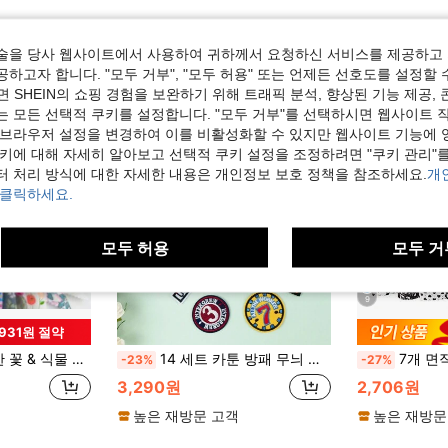
술을 당사 웹사이트에서 사용하여 귀하께서 요청하신 서비스를 제공하고 
하고자 합니다. "모두 거부", "모두 허용" 또는 언제든 선호도를 설정할 
 SHEIN의 쇼핑 경험을 보완하기 위해 트래픽 분석, 향상된 기능 제공, 
는 모든 선택적 쿠키를 설정합니다. "모두 거부"를 선택하시면 웹사이트 
 브라우저 설정을 변경하여 이를 비활성화할 수 있지만 웹사이트 기능에 
쿠키에 대해 자세히 알아보고 선택적 쿠키 설정을 조정하려면 "쿠키 관리"를
터 처리 방식에 대한 자세한 내용은 개인정보 보호 정책을 참조하세요.
개
 클릭하세요.
모두 허용
모두 거
9
,931원 절약
Y 프린트 원단, 손세탁만 가능, 재봉, 패치워크, 수제 DIY 휴일 선물에 적합
14 세트 카툰 방패 무늬 자수 패치, 옷, 가방, 모자 등에 대한 귀여운 수선 / 다리미용 부속품
7개 면직물 DIY 패치워크 재료,
-23%
-27%
3,290원
2,706원
높은 재방문 고객
높은 재방문