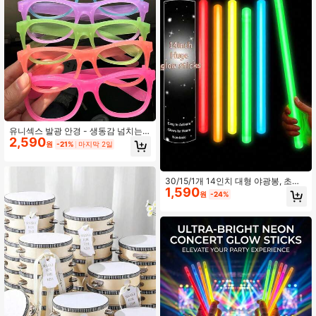
유니섹스 발광 안경 - 생동감 넘치는
2,590
네온 발광 파티 안경, 발광 안경, 전기
원
-21%
마지막 2일
불필요, 다양한 색상, 할로윈, 크리스
마스 파티 선물 및 휴일 축제에 적합,
깃털 없음, 재미있는 액세서리, 네온
파티 장식
30/15/1개 14인치 대형 야광봉, 초고
1,590
휘도 야광봉, 파티 장식, 야간 하이킹
원
-24%
및 야외 활동 중 9-12시간 동안 발광,
파티, 휴일 파티, 모임, 바, 생일, 콘서
트, 축제, 나이트클럽에 적합, 파티 조
명 용품, 생일 선물, 파티 야광봉, 총각
파티, 야외 파티 야광봉, 생일 파티, 졸
업 파티 용품, 선물 추천, 네온 파티, 파
티 장난감, 야광 파티 용품, 할로윈 파
티 용품