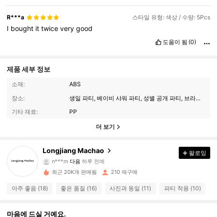
R***a
스타일 유형: 색상 / 수량: 5Pcs
I
bought
it
twice
very
good
도움이 됨
(0)
제품 세부 정보
소재:
ABS
장소:
생일 파티, 베이비 샤워 파티, 성별 공개 파티, 브라이덜 파티, 스태그 파티, 헨 파티, 졸업 파티, 테마 파티, 집들이, 은퇴 파티
기타 재료:
PP
22 팔로워
4.50
더 보기
22 팔로워
4.50
Longjiang Machao
팔로잉
n***m
다음
하루 전에
22 팔로워
4.50
최근 20K개 판매됨
210 재구매
아주 좋음 (18)
좋은 품질 (16)
사진과 동일 (11)
파티 착용 (10)
예
22 팔로워
4.50
마음에 드실 거예요.
22 팔로워
4.50