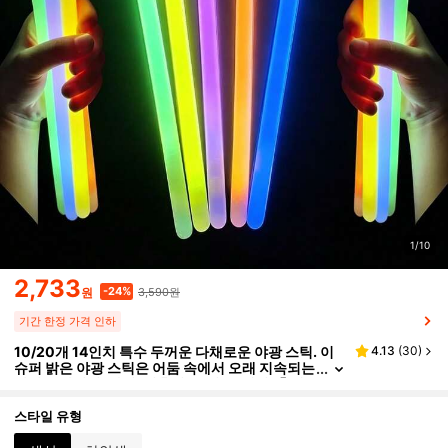
1/10
2,733
3,590원
-24%
원
기간 한정 가격 인하
10/20개 14인치 특수 두꺼운 다채로운 야광 스틱. 이
4.13
(
30
)
슈퍼 밝은 야광 스틱은 어둠 속에서 오래 지속되는
발광을 가지며, 파티, 결혼식, 콘서트, 생일, 축제,
야외 활동, 선물 추천, 생일 장식, 파티 조명, 야광 파티,
파티 장식, 카니발 파티 용품 및 파티 장난감에 적합합
스타일 유형
니다. 야광 파티 용품, 신년 파티 용품.