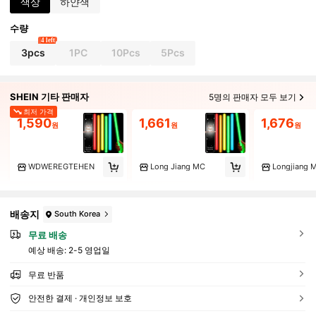
색상
하얀색
수량
4 left
3pcs
1PC
10Pcs
5Pcs
SHEIN 기타 판매자
5명의 판매자 모두 보기
최저 가격
1,590
1,661
1,676
원
원
원
WDWEREGTEHEN
Long Jiang MC
Longjiang 
배송지
South Korea
무료 배송
예상 배송:
2-5 영업일
무료 반품
안전한 결제 · 개인정보 보호