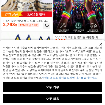
2,022원 절약
1-8개 성인 웨딩 핸드 드럼 도매, 금속
2,768
벨이 달린 음악 탬버린, 나무 핸드헬드
원
-42%
지난 8 시간
드럼, 리듬 타악기, 화이트 웨딩 파티
선물 음악 악기, 파티 및 노래방에 적
합 (드럼스틱 미포함)
50/100개 버킷형 컬러풀 야광봉 커넥
3,190
터 포함, DIY 다양한 모양, 오래 지속되
원
-24%
는 야광, 콘서트 응원 소품, 야광, 파티
장식, 멀티컬러 야광봉 파티 세트, 생
쿠키와 유사한 기술을 당사 웹사이트에서 사용하여 귀하께서 요청하신 서비스를 제공하
일 선물로도 적합, 파티 장식, 청소년
고 가능한 최상의 웹사이트 경험을 제공하고자 합니다. "모두 거부", "모두 허용" 또는 언
야광 장난감, 야광 장식
제든 선호도를 설정할 수 있습니다. "모두 허용"을 선택하시면 SHEIN의 쇼핑 경험을 보
완하기 위해 트래픽 분석, 향상된 기능 제공, 콘텐츠 및 광고 개인화에 도움이 되는 모든
선택적 쿠키를 설정합니다. "모두 거부"를 선택하시면 웹사이트 작동에 필수적인 쿠키만
허용됩니다. 브라우저 설정을 변경하여 이를 비활성화할 수 있지만 웹사이트 기능에 영
향을 줄 수 있습니다. 사용되는 쿠키에 대해 자세히 알아보고 선택적 쿠키 설정을 조정하
려면 "쿠키 관리"를 선택하세요. 당사가 수집한 데이터 처리 방식에 대한 자세한 내용은
개인정보 보호 정책을 참조하세요.
개인정보 보호 정책을 보려면 여기를 클릭하세요.
빙고 게임 귀 헤어밴드, 재미있는 장식
모두 거부
2,026
용 헤어 액세서리, 휴일 파티와 테마
원
-30%
지난 8 시간
행사에 완벽, 팬들을 위한 필수품. 셰
퍼드 개 할로윈 헤어밴드 헤드피스 코
모두 허용
스프레 소품 카툰 스타일