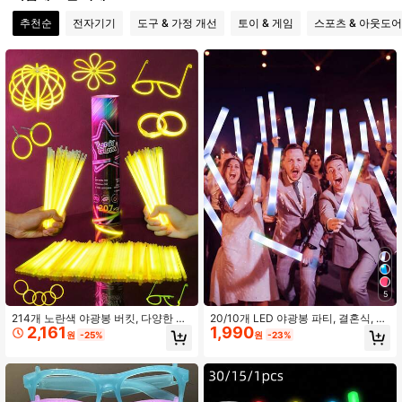
추천순
전자기기
도구 & 가정 개선
토이 & 게임
스포츠 & 아웃도어
22 팔로워
4.50
22 팔로워
4.50
22 팔로워
4.50
22 팔로워
4.50
22 팔로워
4.50
22 팔로워
4.50
5
214개 노란색 야광봉 버킷, 다양한 모
20/10개 LED 야광봉 파티, 결혼식, 생
2,161
1,990
양을 만들 수 있는 커넥터 포함, 오래
일, 크리스마스 및 할로윈에 적합 - 배
원
-25%
원
-23%
지속되는 발광, 콘서트 응원 소품, 어
터리 전원, 활기찬 파티 분위기 조성에
둠 속에서 빛나는, 파티 장식, 멀티 컬
완벽, 축하 필수품 | 조명 액세서리 | 실
러 야광봉 파티 세트, 생일 선물, 파티
용적인 조명
장식, 틴에이저용 야광 장난감, 발광
장식으로도 적합