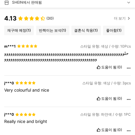
SHEIN에서 판매됨
4.13
(30)
더 보기
재구매 예정
(1)
반짝이는 보석
(1)
결혼식 착용
(1)
좋아함
(1)
m***1
스타일 유형: 색상 / 수량: 10Pcs
حلووووووووووووووووووووووووووووووووووووووووووووووووووووووووو
وووووووووووووووووووووووووووووووووووووووووووو
도움이 됨
(0)
j***0
스타일 유형: 색상 / 수량: 3pcs
Very
colourful
and
nice
도움이 됨
(0)
j***0
스타일 유형: 하얀색 / 수량: 1PC
Really
nice
and
bright
도움이 됨
(0)