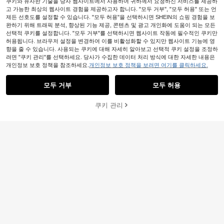
쿠키와 유사한 기술을 당사 웹사이트에서 사용하여 귀하께서 요청하신 서비스를 제공하
고 가능한 최상의 웹사이트 경험을 제공하고자 합니다. "모두 거부", "모두 허용" 또는 언
제든 선호도를 설정할 수 있습니다. "모두 허용"을 선택하시면 SHEIN의 쇼핑 경험을 보
완하기 위해 트래픽 분석, 향상된 기능 제공, 콘텐츠 및 광고 개인화에 도움이 되는 모든
선택적 쿠키를 설정합니다. "모두 거부"를 선택하시면 웹사이트 작동에 필수적인 쿠키만
허용됩니다. 브라우저 설정을 변경하여 이를 비활성화할 수 있지만 웹사이트 기능에 영
향을 줄 수 있습니다. 사용되는 쿠키에 대해 자세히 알아보고 선택적 쿠키 설정을 조정하
려면 "쿠키 관리"를 선택하세요. 당사가 수집한 데이터 처리 방식에 대한 자세한 내용은
개인정보 보호 정책을 참조하세요.
개인정보 보호 정책을 보려면 여기를 클릭하세요.
모두 거부
모두 허용
쿠키 관리
장바구니 담기
52% 할인!
9
Graceveil
Graceveil 여성용 연분홍 벨 슬리브
Veilorie
타이 네크라인 리본 타이 투피스 세트,
11,690
Veilorie 여성용 우아한 통근 솔리드 컬
원
-28%
봄/여름 스타일
러 할로우 아웃 플레어 슬리브 셔츠 및
26,090
원
-25%
팬츠 2피스 세트