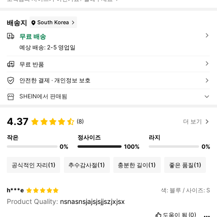
배송지
South Korea
무료 배송
예상 배송:
2-5 영업일
무료 반품
안전한 결제 · 개인정보 보호
SHEIN에서 판매됨
4.37
(8)
더 보기
작은
정사이즈
라지
0%
100%
0%
공식적인 자리
(1)
추수감사절
(1)
충분한 길이
(1)
좋은 품질
(1)
h***e
색: 블루 / 사이즈: S
Product Quality:
nsnasnsjajsjsjjszjxjsx
도움이 됨
(0)