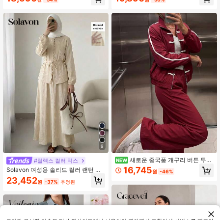
브 블라우스 및 스커트 2피스 세트
한 2피스 세트 정장용
9
새로운 중국풍 개구리 버튼 투피
#릴렉스 컬러 믹스
NEW
스 세트, 드레이프 와이드 레그 팬츠,
16,745
Solavon 여성용 솔리드 컬러 랜턴 슬
원
-46%
레트로 새틴 탑, 하이웨스트 루즈 와이
리브 버튼 디자인 셔츠 및 미디 스커트
23,452
드 레그 팬츠, 여성 정장
원
-37%
추정된
우아한 투피스 세트