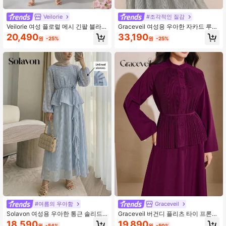
Veilorie
#조각적인 질감
Veilorie 여성 플로럴 메시 긴팔 블라우
Graceveil 여성용 우아한 자카드 루즈
스 및 미디 스커트 우아한 2피스 세트
롱 슬리브 비대칭 밑단 블라우스 및 캐
20,490
33,190
원
-25%
원
-25%
주얼 A라인 스커트 2피스 세트
#여름의 우아함
Graceveil
Solavon 여성용 우아한 통근 솔리드
Graceveil 버건디 플리츠 타이 프론트
컬러 3D 플로럴 리본 장식 랜턴 슬리
크롭 탑 + 엘라스틱 허리 스커트 우아
18,590
19,890
원
-54%
원
-50%