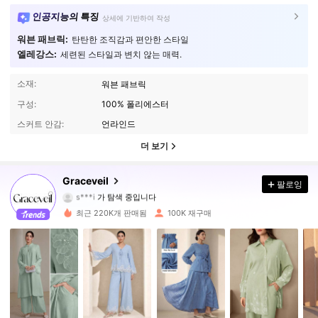
인공지능의 특징
상세에 기반하여 작성
워븐 패브릭:
탄탄한 조직감과 편안한 스타일
엘레강스:
세련된 스타일과 변치 않는 매력.
소재:
워븐 패브릭
구성:
100% 폴리에스터
스커트 안감:
언라인드
더 보기
159K 팔로워
4.88
Graceveil
팔로잉
s***i
가 탐색 중입니다
159K 팔로워
4.88
최근 220K개 판매됨
100K 재구매
159K 팔로워
4.88
159K 팔로워
4.88
159K 팔로워
4.88