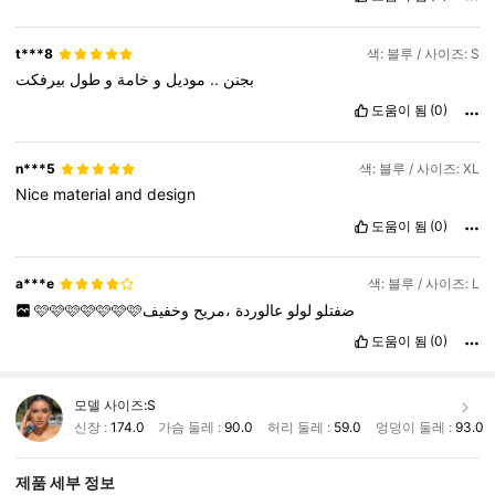
t***8
색: 블루 / 사이즈: S
بيرفكت
طول
و
خامة
و
موديل
..
بجنن
도움이 됨
(0)
n***5
색: 블루 / 사이즈: XL
Nice
material
and
design
도움이 됨
(0)
a***e
색: 블루 / 사이즈: L
🩷🩷🩷🩷🩷🩷🩷ضفتلو
لولو
عالوردة
،مريح
وخفيف
도움이 됨
(0)
모델 사이즈:
S
신장 :
174.0
가슴 둘레 :
90.0
허리 둘레 :
59.0
엉덩이 둘레 :
93.0
제품 세부 정보