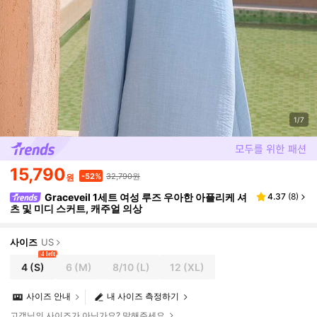
1/7
15,790
32,790원
-52%
원
Graceveil 1세트 여성 루즈 우아한 아플리케 셔
4.37
(
8
)
츠 및 미디 스커트, 캐주얼 의상
사이즈
US
4 left
4
(S)
6
(M)
8/10
(L)
12
(XL)
사이즈 안내
내 사이즈 측정하기
고객님의 사이즈가 아닌가요? 말해주세요