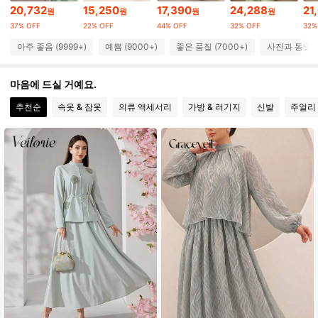
20,732
15,250
17,390
24,288
21
원
원
원
원
159K 팔로워
4.88
37% OFF
22% OFF
44% OFF
32% OFF
32%
아주 좋음 (9999+)
예쁨 (9000+)
좋은 품질 (7000+)
사진과 동일 (
159K 팔로워
4.88
159K 팔로워
4.88
마음에 드실 거예요.
추천순
속옷 & 잠옷
의류 액세서리
가방 & 러기지
신발
주얼리 
159K 팔로워
4.88
159K 팔로워
4.88
159K 팔로워
4.88