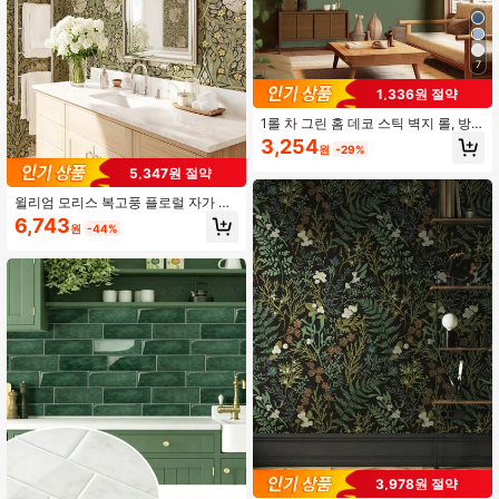
1.3K 팔로워
4.88
7
1,336원 절약
1롤 차 그린 홈 데코 스틱 벽지 롤, 방
1.3K 팔로워
4.88
수 비닐 접착지로 거실 스티커, 캐비닛
3,254
원
-29%
주방 데코 벽 스티커, 벗기고 붙이는
벽지 월페이퍼 룸 데코 월 데코
5,347원 절약
1.3K 팔로워
4.88
윌리엄 모리스 복고풍 플로럴 자가 접
착 벽지; 플로럴 패턴, 내구성 있는 방
6,743
원
-44%
수 비닐 소재, 방 장식 및 가구 리모델
링에 적합, 설치 용이, 다용도 사용
1.3K 팔로워
4.88
3,978원 절약