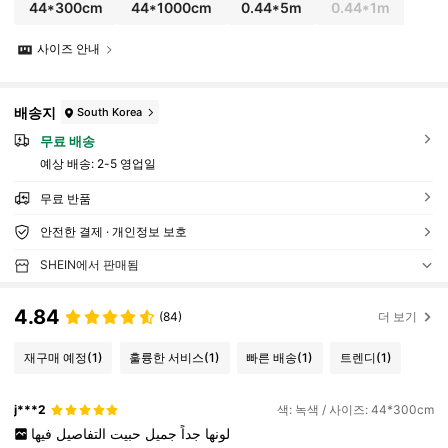
44*300cm
44*1000cm
0.44*5m
0.44*1m
사이즈 안내
배송지
South Korea
무료 배송
예상 배송:
2-5 영업일
무료 반품
안전한 결제 · 개인정보 보호
SHEIN에서 판매됨
4.84
(84)
더 보기
재구매 예정
(1)
훌륭한 서비스
(1)
빠른 배송
(1)
트렌디
(1)
j***2
색: 녹색 / 사이즈: 44*300cm
لونها
جداً
جميل
حبيت
التفاصيل
فيها