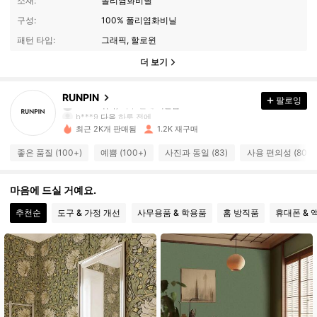
소재:
폴리염화비닐
구성:
100% 폴리염화비닐
패턴 타입:
그래픽, 할로윈
1.3K 팔로워
4.88
더 보기
1.3K 팔로워
4.88
RUNPIN
팔로잉
b***9
다음
하루 전에
최근 2K개 판매됨
1.2K 재구매
1.3K 팔로워
4.88
좋은 품질 (100+)
예쁨 (100+)
사진과 동일 (83)
사용 편의성 (80)
1.3K 팔로워
4.88
마음에 드실 거예요.
추천순
도구 & 가정 개선
사무용품 & 학용품
홈 방직품
휴대폰 & 
1.3K 팔로워
4.88
1.3K 팔로워
4.88
1.3K 팔로워
4.88