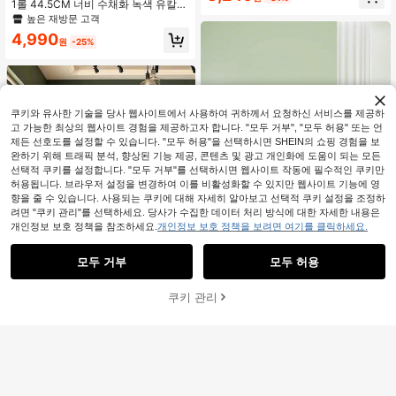
1롤 44.5CM 너비 수채화 녹색 유칼립
투스 잎 껍질 및 스틱 벽지, 탈착식 방
높은 재방문 고객
수 자체 접착 식물 벽지, 침실 거실 욕
4,990
실 악센트 벽 가정 장식을 위한 쉬운
원
-25%
설치 장식 벽화
쿠키와 유사한 기술을 당사 웹사이트에서 사용하여 귀하께서 요청하신 서비스를 제공하
고 가능한 최상의 웹사이트 경험을 제공하고자 합니다. "모두 거부", "모두 허용" 또는 언
제든 선호도를 설정할 수 있습니다. "모두 허용"을 선택하시면 SHEIN의 쇼핑 경험을 보
완하기 위해 트래픽 분석, 향상된 기능 제공, 콘텐츠 및 광고 개인화에 도움이 되는 모든
선택적 쿠키를 설정합니다. "모두 거부"를 선택하시면 웹사이트 작동에 필수적인 쿠키만
허용됩니다. 브라우저 설정을 변경하여 이를 비활성화할 수 있지만 웹사이트 기능에 영
향을 줄 수 있습니다. 사용되는 쿠키에 대해 자세히 알아보고 선택적 쿠키 설정을 조정하
1,115원 절약
려면 "쿠키 관리"를 선택하세요. 당사가 수집한 데이터 처리 방식에 대한 자세한 내용은
1롤 벽지 붙이고 벗기는 두꺼운 베이
개인정보 보호 정책을 참조하세요.
개인정보 보호 정책을 보려면 여기를 클릭하세요.
지 제거 가능한 벽지 녹색 방수 매트
2,475
1,029원 절약
원
-31%
노란색 접착식 베이지 벽 자체 접착식
카운터탑 찬장 선반 PVC 롤, 리노베이
모두 거부
모두 허용
1롤 녹색 벽지, 주방, 침실, 거실, 카운
션 스티커 벗기는 벽 패널, 벽지, 봄 장
터탑, 가구에 적합한 제거 가능한 방수
2,861
식 아이템으로 집 새로 고치기, 라마
원
-26%
비닐 필 앤 스틱 벽지, 벽 예술, 침실 장
쿠키 관리
장식 스티커 선물 생일 졸업
장바구니 담기
49% 할인!
식, 벽 스티커, 파티 장식, 거실 장식,
사무실 장식, 가정 장식용품, 욕실 장
식, 룸 데코레이션 용품, 하우스 데코
레이션 월페이퍼