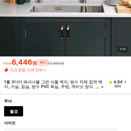
1/16
6,446
원
-49%
12,690원
From
기간 한정 가격 인하
1롤 3미터 패셔너블 그린 식물 벽지, 방수 자체 접착 벽
4.84
지, 거실, 침실, 방수 PVC 욕실, 주방, 캐비닛 장식
(84)
벽지 스티커에 적합
무늬
월경
사이즈