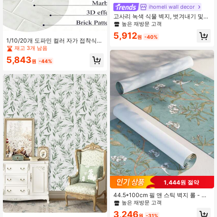
ihomeli wall decor
고사리 녹색 식물 벽지, 벗겨내기 및
부착 방수 리노베이션 벽지, 제거 가능
높은 재방문 고객
한 아름다운 벽 스티커, 가정 실내 장
5,912
식, 벽 예술, 벽 장식, 17.7인치*6.5/9.8
원
-40%
1/10/20개 도파민 컬러 자가 접착식
피트 벗겨내기 및 부착 벽지, 리노베이
벽 스티커, 방수 3D 벽돌 패턴 벽 패널,
재고 3개 남음
션 스티커 벗겨내기 벽 패널, 벽지, 봄
DIY 제거 가능한 배경 벽 장식, 주방 및
장식 항목으로 집 새로 단장하기, 라마
5,843
욕실 방유 방수 백스플래시에 적합
원
-44%
장식 스티커
1,444원 절약
44.5*100cm 필 앤 스틱 벽지 롤 - 가
정 장식을 위한 비닐 소재 장식용 자체
높은 재방문 고객
접착 벽지, 침실, 거실, 주방, 책상에 적
3,246
합한 보헤미안 빈티지 플로럴 패턴
원
-31%