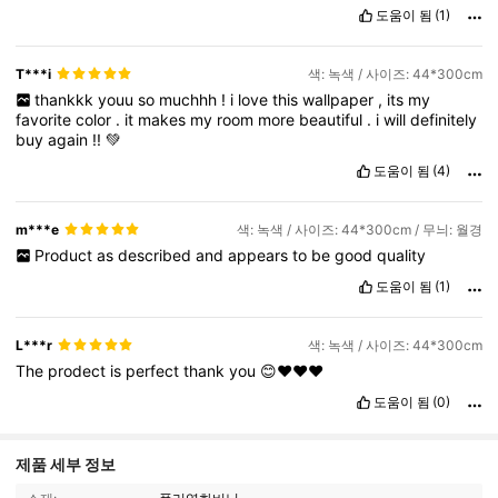
도움이 됨
(1)
T***i
색: 녹색 / 사이즈: 44*300cm
thankkk
youu
so
muchhh
!
i
love
this
wallpaper
,
its
my
favorite
color
.
it
makes
my
room
more
beautiful
.
i
will
definitely
buy
again
!!
💚
도움이 됨
(4)
m***e
색: 녹색 / 사이즈: 44*300cm / 무늬: 월경
Product
as
described
and
appears
to
be
good
quality
도움이 됨
(1)
L***r
색: 녹색 / 사이즈: 44*300cm
The
prodect
is
perfect
thank
you
😊❤️❤️❤️
도움이 됨
(0)
제품 세부 정보