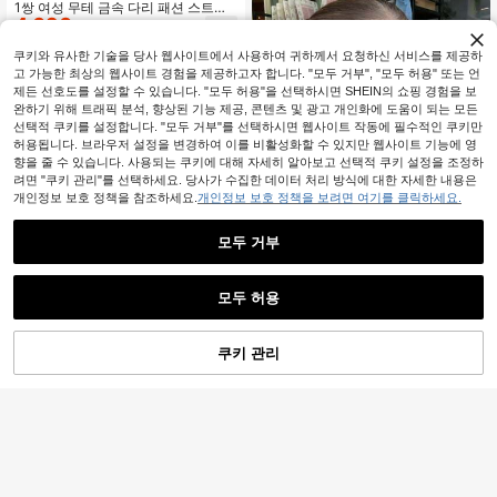
스트리트 스타일 일상 액세서리, 캐주
1쌍 여성 무테 금속 다리 패션 스트리
얼 휴가, 해변, 파티, 학생 선물로 최고
4,090
트 스타일 장식 패션 안경
원
-24%
의 선택
쿠키와 유사한 기술을 당사 웹사이트에서 사용하여 귀하께서 요청하신 서비스를 제공하
고 가능한 최상의 웹사이트 경험을 제공하고자 합니다. "모두 거부", "모두 허용" 또는 언
제든 선호도를 설정할 수 있습니다. "모두 허용"을 선택하시면 SHEIN의 쇼핑 경험을 보
완하기 위해 트래픽 분석, 향상된 기능 제공, 콘텐츠 및 광고 개인화에 도움이 되는 모든
선택적 쿠키를 설정합니다. "모두 거부"를 선택하시면 웹사이트 작동에 필수적인 쿠키만
허용됩니다. 브라우저 설정을 변경하여 이를 비활성화할 수 있지만 웹사이트 기능에 영
향을 줄 수 있습니다. 사용되는 쿠키에 대해 자세히 알아보고 선택적 쿠키 설정을 조정하
려면 "쿠키 관리"를 선택하세요. 당사가 수집한 데이터 처리 방식에 대한 자세한 내용은
개인정보 보호 정책을 참조하세요.
개인정보 보호 정책을 보려면 여기를 클릭하세요.
모두 거부
모두 허용
8
1쌍 여성용 레오파드 프린트 캣 아이 P
3,051
C 프레임 개인화된 메탈 레그 스트리
원
-31%
추정된
쿠키 관리
장바구니 담기
23% 할인!
트 스타일 빈티지 패션 안경
ChicView
1쌍 여성용 다각형 레오파드 프린트
3,106
레트로 패셔너블 패션 안경 스트리트
원
-31%
마지막 2일
스타일용