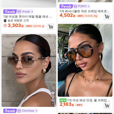
PONTI
1개 패셔너블한 작은 프레임 레트로
Hroae
4,502
스트리트웨어 안경, 가을/겨울 외출,
원
-26%
마지막 2일
1쌍 여성용 캣아이 메탈 템플 패션 안
여행, 해변, 음악 축제 및 일상 착용에
경, 해변 및 휴가에 적합한 버서타일
높은 재방문 고객
적합한 여성용
스트리트 스타일 패션 안경
3,303
원
-30%
마지막 날
1개 여성 패션 안경, 풀 프레임 오
NEW
2,163
버사이즈 에비에이터 더블 브릿지 오
4
원
-46%
버사이즈 레트로 티 컬러 안경, Y2K 개
ChicView
성 있는 빈티지 보헤미안 스타일, 고급