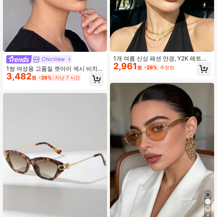
10K 팔로워
4.90
10K 팔로워
4.90
1개 여름 신상 패션 안경, Y2K 레트로
ChicView
10K 팔로워
4.90
2,961
보헤미안 메탈 삼각형 유니섹스 안경,
원
-29%
추정된
1쌍 여성용 고품질 캣아이 섹시 비치
고급 스트리트 스타일 장식 안경, 일
3,482
휴가 의상 장식 패션 안경
원
-29%
지난 7 시간
상, 휴가, 해변, 파티, 학생 선물에 이상
적
10K 팔로워
4.90
10K 팔로워
4.90
4