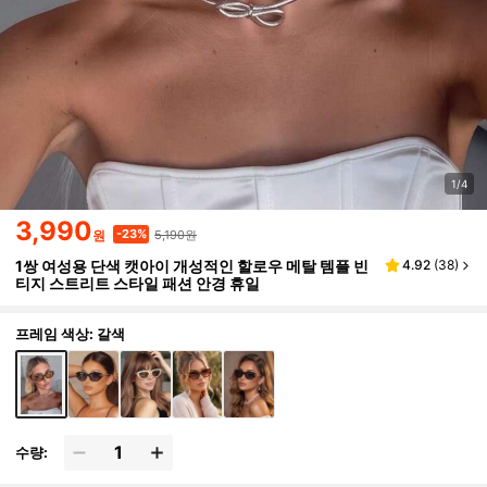
1/4
3,990
5,190원
-23%
원
1쌍 여성용 단색 캣아이 개성적인 할로우 메탈 템플 빈
4.92
(
38
)
티지 스트리트 스타일 패션 안경 휴일
프레임 색상: 갈색
수량: