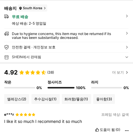
배송지
South Korea
무료 배송
예상 배송:
2-5 영업일
Due to hygiene concerns, this item may not be returned if its
value has been substantially decreased.
안전한 결제 · 개인정보 보호
SHEIN에서 판매됨
4.92
(38)
더 보기
작은
정사이즈
라지
0%
100%
0%
엘레강스
(2)
추수감사절
(1)
화려함/좋음
(1)
좋아함
(3)
e***r
프레임 색상: 갈색
I
like
it
so
much
I
recommend
it
so
much
도움이 됨
(0)