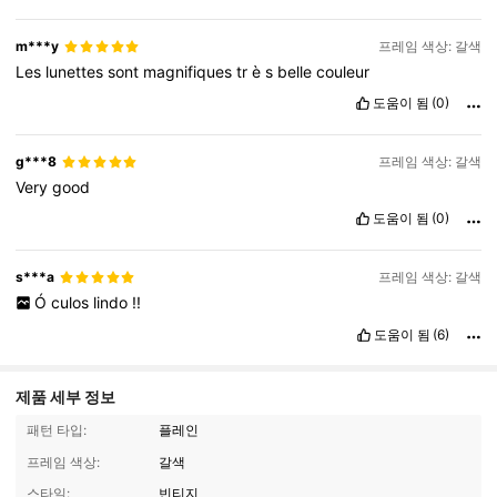
m***y
프레임 색상: 갈색
Les
lunettes
sont
magnifiques
tr
è
s
belle
couleur
도움이 됨
(0)
g***8
프레임 색상: 갈색
Very
good
도움이 됨
(0)
s***a
프레임 색상: 갈색
Ó
culos
lindo
!!
도움이 됨
(6)
제품 세부 정보
패턴 타입:
플레인
프레임 색상:
갈색
스타일:
빈티지