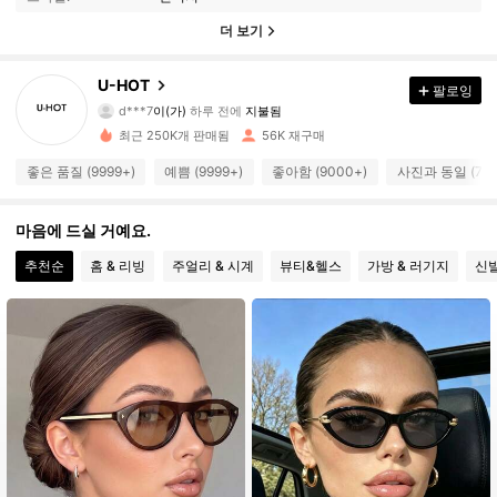
더 보기
U-HOT
팔로잉
10K 팔로워
4.90
d***7
이(가)
하루 전에
지불됨
최근 250K개 판매됨
56K 재구매
10K 팔로워
4.90
좋은 품질 (9999+)
예쁨 (9999+)
좋아함 (9000+)
사진과 동일 (700
마음에 드실 거예요.
10K 팔로워
4.90
추천순
홈 & 리빙
주얼리 & 시계
뷰티&헬스
가방 & 러기지
신
10K 팔로워
4.90
10K 팔로워
4.90
10K 팔로워
4.90